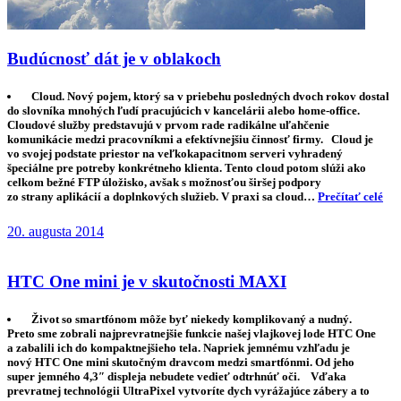
Budúcnosť dát je v oblakoch
Cloud. Nový pojem, ktorý sa v priebehu posledných dvoch rokov dostal
do slovníka mnohých ľudí pracujúcich v kancelárii alebo home-office.
Cloudové služby predstavujú v prvom rade radikálne uľahčenie
komunikácie medzi pracovníkmi a efektívnejšiu činnosť firmy. Cloud je
vo svojej podstate priestor na veľkokapacitnom serveri vyhradený
špeciálne pre potreby konkrétneho klienta. Tento cloud potom slúži ako
celkom bežné FTP úložisko, avšak s možnosťou širšej podpory
zo strany aplikácií a doplnkových služieb. V praxi sa cloud…
Prečítať celé
20. augusta 2014
HTC One mini je v skutočnosti MAXI
Život so smartfónom môže byť niekedy komplikovaný a nudný.
Preto sme zobrali najprevratnejšie funkcie našej vlajkovej lode HTC One
a zabalili ich do kompaktnejšieho tela. Napriek jemnému vzhľadu je
nový HTC One mini skutočným dravcom medzi smartfónmi. Od jeho
super jemného 4,3″ displeja nebudete vedieť odtrhnúť oči. Vďaka
prevratnej technológii UltraPixel vytvoríte dych vyrážajúce zábery a to