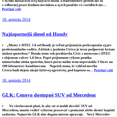
v týchto mesiacoch svoj najväčší boom. Elektromotory pritom nie sú
v odbornej praxi žiadnou novinkou a aj ich použitie vo vozidlách nie…
Prečítať celé
18. augusta 2014
Najúspornejší diesel od Hondy
„Motor i–DTEC 1.6 od Hondy je veľmi príjemným prekvapením aj pre
profesionálneho vodiča. Zážitok z jazdenia Civica je teraz podporený krásne
nízkou spotrebou.“ Honda tento rok predstavila Civic s motorom i–DTEC
s objemom valcov 1,6 litra. Popri príjemnom výkone ponúka
mimoriadne nízku spotrebu, ktorá počas nášho testu nepresiahla 5 litrov na
100 kilometrov kombinovane. Napriek tomu, že vzhľad nového
Civicu budí dojem akejsi štýlovej agresivity, pod kapotou sa…
Prečítať celé
18. augusta 2014
GLK: Cenovo dostupné SUV od Mercedesu
Vo všeobecnosti platí, že aby ste si mohli dovoliť SUV od
Mercedesu, musíte vedieť výborne pracovať s peniazmi alebo dostať kapitál
zadarmo. Najnovšie GLK túto dogmu mierne upravuje. Nový Mercedes-