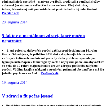
páni mali niečo spoločné – masívne vyrábali, predávali a ponúkali služby
s obrovským záujmom veľkej časti obyvateľstva. Olej, elektrina,
železo, železnice aj autá pre každodenné použitie boli v tej dobe žiadané…
Prečítať celé
20. augusta 2014
5 faktov o mentálnom zdraví, ktoré možno
nepoznáte
1. Asi polovica duševných porúch začína pred dosiahnutím 14. roku
života. Odhaduje sa, že približne 20% detí a dospievajúcich na svete
v rôznych kultúrach má duševné poruchy alebo problémy s podobnými
typmi porúch. Napriek tomu regióny sveta s najvyšším podielom obyvateľov
vo veku do 19 rokov majú najhoršiu úroveň zdrojov pre liečbu takýchto
porúch. Väčšina krajín s nízkymi a strednými príjmami obyvateľstva má iba
jedného psychiatra na 1 až…
Prečítať celé
19. augusta 2014
V zdraví a fit počas jesene!
Prichádza jesenný čas, v ktorom sme najviac náchylní na prechladnutie