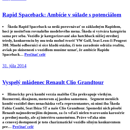
Volkswagen Golf, symbol pokroku opäť inovovaný
V ponuke autopožičovne Avis sa objavuje aj Golf siedmej generácie,
ktorý v civilnom aj korporátnom svete oslavuje jeden úspech za druhým.
Golf je ikona a do určitej miery aj symbol pokroku v automobilizme,
pretože vždy prinášal modernú techniku do bežného sveta. Aktuálna siedma
generácia tohto už nie celkom malého nemeckého hatchbacku opäť posúva
hranice techniky, komfortu a jazdných vlastností. Najnovšia generácia Golfu
na seba upozorňuje hneď na prvý pohľad. Má výraznú tvár s ostrými…
Prečítať celé
31. júla 2014
Rapid Spaceback: Ambície v súlade s potenciálom
Škoda Rapid Spaceback sa nedá porovnávať so základným Rapidom,
hoci je nositeľom rovnakého modelového mena. Škoda si vytvára kategóriu
sama pre seba. Vozidlo je kategorizované ako hatchback nižšej strednej
triedy, konkurenciu by mu teda mohol tvoriť VW Golf, Seat Leon či Peugeot
308. Mnohí odborníci si síce kladú otázku, či toto zaradenie odráža realitu,
avšak po skúsenosti s vozidlom musíme uznať, že ambície Rapidu
Spaceback…
Prečítať celé