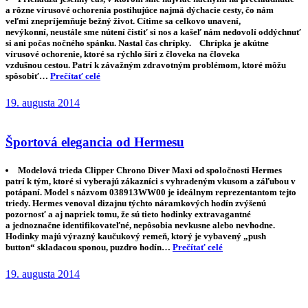
a rôzne vírusové ochorenia postihujúce najmä dýchacie cesty, čo nám
veľmi znepríjemňuje bežný život. Cítime sa celkovo unavení,
nevýkonní, neustále sme nútení čistiť si nos a kašeľ nám nedovolí oddýchnuť
si ani počas nočného spánku. Nastal čas chrípky. Chrípka je akútne
vírusové ochorenie, ktoré sa rýchlo šíri z človeka na človeka
vzdušnou cestou. Patrí k závažným zdravotným problémom, ktoré môžu
spôsobiť…
Prečítať celé
19. augusta 2014
Športová elegancia od Hermesu
Modelová trieda Clipper Chrono Diver Maxi od spoločnosti Hermes
patrí k tým, ktoré si vyberajú zákazníci s vyhradeným vkusom a záľubou v
potápaní. Model s názvom 038913WW00 je ideálnym reprezentantom tejto
triedy. Hermes venoval dizajnu týchto náramkových hodín zvýšenú
pozornosť a aj napriek tomu, že sú tieto hodinky extravagantné
a jednoznačne identifikovateľné, nepôsobia nevkusne alebo nevhodne.
Hodinky majú výrazný kaučukový remeň, ktorý je vybavený „push
button“ skladacou sponou, puzdro hodín…
Prečítať celé
19. augusta 2014