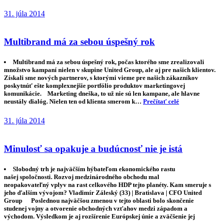
31. júla 2014
Vyspelý mládenec Renault Clio Grandtour
Historicky prvá kombi verzia malého Clia prekvapuje všetkým.
Rozmermi, dizajnom, motorom aj jazdou samotnou. Segment menších
kombi vozidiel dnes nenachádza veľa reprezentantov, sú nimi iba Škoda
Fabia Combi, Seat Ibiza ST a naše Clio Grandtour. Spomedzi nich pôsobí
Renault najmodernejším dojmom, za čo vďačí nielen tvarovaniu karosérie
a prednej masky, ale aj interiéru samotnému. Práve vďaka nim
a cenovej dostupnosti je toto charizmatické vozidlo silným konkurentom
pre…
Prečítať celé
31. júla 2014
Multibrand má za sebou úspešný rok
Multibrand má za sebou úspešný rok, počas ktorého sme zrealizovali
množstvo kampaní nielen v skupine United Group, ale aj pre našich klientov.
Získali sme nových partnerov, s ktorými vieme pre našich zákazníkov
poskytnúť ešte komplexnejšie portfólio produktov marketingovej
komunikácie. Marketing dneška, to už nie sú len kampane, ale hlavne
neustály dialóg. Nielen ten od klienta smerom k…
Prečítať celé