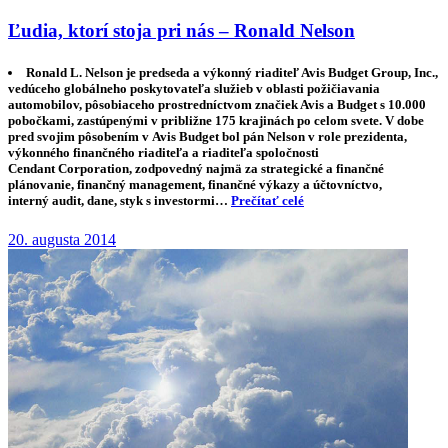
Ľudia, ktorí stoja pri nás – Ronald Nelson
Ronald L. Nelson je predseda a výkonný riaditeľ Avis Budget Group, Inc.,
vedúceho globálneho poskytovateľa služieb v oblasti požičiavania
automobilov, pôsobiaceho prostredníctvom značiek Avis a Budget s 10.000
pobočkami, zastúpenými v približne 175 krajinách po celom svete. V dobe
pred svojim pôsobením v Avis Budget bol pán Nelson v role prezidenta,
výkonného finančného riaditeľa a riaditeľa spoločnosti
Cendant Corporation, zodpovedný najmä za strategické a finančné
plánovanie, finančný management, finančné výkazy a účtovníctvo,
interný audit, dane, styk s investormi…
Prečítať celé
20. augusta 2014