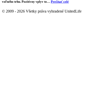
31. júla 2014
Minulosť sa opakuje a budúcnosť nie je istá
Slobodný trh je najväčším hýbateľom ekonomického rastu
našej spoločnosti. Rozvoj medzinárodného obchodu mal
neopakovateľný vplyv na rast celkového HDP tejto planéty. Kam smeruje s
jeho ďalším vývojom? Vladimír Záleský (33) | Bratislava | CFO United
Group Poslednou najväčšou zmenou v tejto oblasti bolo skončenie
studenej vojny a otvorenie obchodných vzťahov medzi západom a
východom. Výsledkom je aj rozšírenie Európskej únie a zväčšenie jej
voľného trhu. Pozitívny vplyv to…
Prečítať celé
© 2009 - 2026 Všetky práva vyhradené UnitedLife