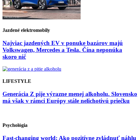
Jazdené elektromobily
Najviac jazdených EV v ponuke bazárov majú
Volkswagen, Mercedes a Tesla. Čína neponúka
skoro nič
LIFESTYLE
Generácia Z pije výrazne menej alkoholu. Slovensko
má však v rámci Európy stále nelichotivú priečku
Psychológia
Fast-changing world: Ako pozitívne zvládnuť náhlu