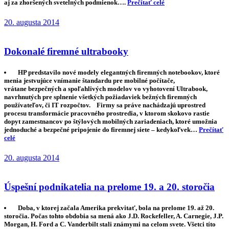
aj za zhoršených svetelných podmienok….
Prečítať celé
20. augusta 2014
Dokonalé firemné ultrabooky
HP predstavilo nové modely elegantných firemných notebookov, ktoré
menia jestvujúce vnímanie štandardu pre mobilné počítače,
vrátane bezpečných a spoľahlivých modelov vo vyhotovení Ultrabook,
navrhnutých pre splnenie všetkých požiadaviek bežných firemných
používateľov, či IT rozpočtov. Firmy sa práve nachádzajú uprostred
procesu transformácie pracovného prostredia, v ktorom skokovo rastie
dopyt zamestnancov po štýlových mobilných zariadeniach, ktoré umožnia
jednoduché a bezpečné pripojenie do firemnej siete – kedykoľvek…
Prečítať
celé
20. augusta 2014
Úspešní podnikatelia na prelome 19. a 20. storočia
Doba, v ktorej začala Amerika prekvitať, bola na prelome 19. až 20.
storočia. Počas tohto obdobia sa mená ako J.D. Rockefeller, A. Carnegie, J.P.
Morgan, H. Ford a C. Vanderbilt stali známymi na celom svete. Všetci títo