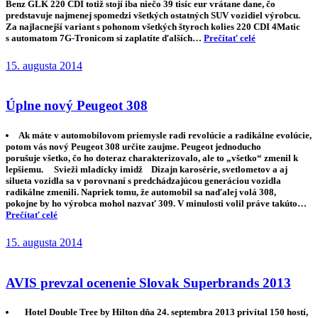
Benz GLK 220 CDI totiž stojí iba niečo 39 tisíc eur vrátane dane, čo
predstavuje najmenej spomedzi všetkých ostatných SUV vozidiel výrobcu.
Za najlacnejší variant s pohonom všetkých štyroch kolies 220 CDI 4Matic
s automatom 7G-Tronicom si zaplatíte ďalších…
Prečítať celé
15. augusta 2014
Úplne nový Peugeot 308
Ak máte v automobilovom priemysle radi revolúcie a radikálne evolúcie,
potom vás nový Peugeot 308 určite zaujme. Peugeot jednoducho
porušuje všetko, čo ho doteraz charakterizovalo, ale to „všetko“ zmenil k
lepšiemu. Svieži mladícky imidž Dizajn karosérie, svetlometov a aj
silueta vozidla sa v porovnaní s predchádzajúcou generáciou vozidla
radikálne zmenili. Napriek tomu, že automobil sa naďalej volá 308,
pokojne by ho výrobca mohol nazvať 309. V minulosti volil práve takúto…
Prečítať celé
15. augusta 2014
AVIS prevzal ocenenie Slovak Superbrands 2013
Hotel Double Tree by Hilton dňa 24. septembra 2013 privítal 150 hostí,