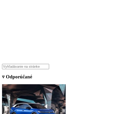
▿ Odporúčané