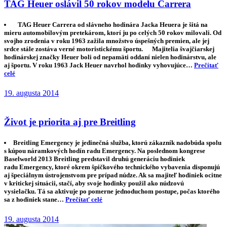
TAG Heuer oslávil 50 rokov modelu Carrera
TAG Heuer Carrera od slávneho hodinára Jacka Heuera je šitá na
mieru automobilovým pretekárom, ktorí ju po celých 50 rokov milovali. Od
svojho zrodenia v roku 1963 zažila množstvo úspešných premien, ale jej
srdce stále zostáva verné motoristickému športu. Majitelia švajčiarskej
hodinárskej značky Heuer boli od nepamäti oddaní nielen hodinárstvu, ale
aj športu. V roku 1963 Jack Heuer navrhol hodinky vyhovujúce…
Prečítať
celé
19. augusta 2014
Život je priorita aj pre Breitling
Breitling Emergency je jedinečná služba, ktorú zákazník nadobúda spolu
s kúpou náramkových hodín radu Emergency. Na poslednom kongrese
Baselworld 2013 Breitling predstavil druhú generáciu hodiniek
radu Emergency, ktoré okrem špičkového technického vybavenia disponujú
aj špeciálnym ústrojenstvom pre prípad núdze. Ak sa majiteľ hodiniek ocitne
v kritickej situácii, stačí, aby svoje hodinky použil ako núdzovú
vysielačku. Tá sa aktivuje po pomerne jednoduchom postupe, počas ktorého
sa z hodiniek stane…
Prečítať celé
19. augusta 2014