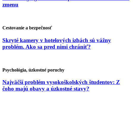
zmenu
Cestovanie a bezpečnosť
Skryté kamery v hotelových izbách sú vážny
problém. Ako sa pred nimi chrániť?
Psychológia, úzkostné poruchy
Najväčší problém vysokoškolských študentov: Z
čoho majú obavy a úzkostné stavy?