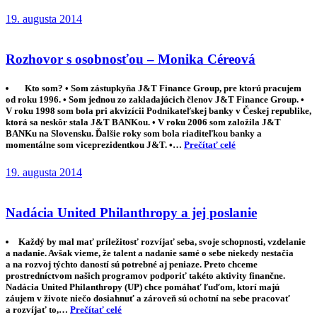
19. augusta 2014
Rozhovor s osobnosťou – Monika Céreová
Kto som? • Som zástupkyňa J&T Finance Group, pre ktorú pracujem
od roku 1996. • Som jednou zo zakladajúcich členov J&T Finance Group. •
V roku 1998 som bola pri akvizícii Podnikateľskej banky v Českej republike,
ktorá sa neskôr stala J&T BANKou. • V roku 2006 som založila J&T
BANKu na Slovensku. Ďalšie roky som bola riaditeľkou banky a
momentálne som viceprezidentkou J&T. •…
Prečítať celé
19. augusta 2014
Nadácia United Philanthropy a jej poslanie
Každý by mal mať príležitosť rozvíjať seba, svoje schopnosti, vzdelanie
a nadanie. Avšak vieme, že talent a nadanie samé o sebe niekedy nestačia
a na rozvoj týchto daností sú potrebné aj peniaze. Preto chceme
prostredníctvom našich programov podporiť takéto aktivity finančne.
Nadácia United Philanthropy (UP) chce pomáhať ľuďom, ktorí majú
záujem v živote niečo dosiahnuť a zároveň sú ochotní na sebe pracovať
a rozvíjať to,…
Prečítať celé