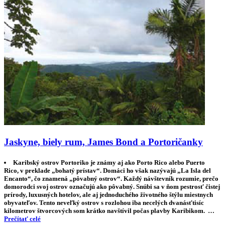
Jaskyne, biely rum, James Bond a Portoričanky
Karibský ostrov Portoriko je známy aj ako Porto Rico alebo Puerto
Rico, v preklade „bohatý prístav“. Domáci ho však nazývajú „La Isla del
Encanto“, čo znamená „pôvabný ostrov“. Každý návštevník rozumie, prečo
domorodci svoj ostrov označujú ako pôvabný. Snúbi sa v ňom pestrosť čistej
prírody, luxusných hotelov, ale aj jednoduchého životného štýlu miestnych
obyvateľov. Tento neveľký ostrov s rozlohou iba necelých dvanásťtisíc
kilometrov štvorcových som krátko navštívil počas plavby Karibikom. …
Prečítať celé