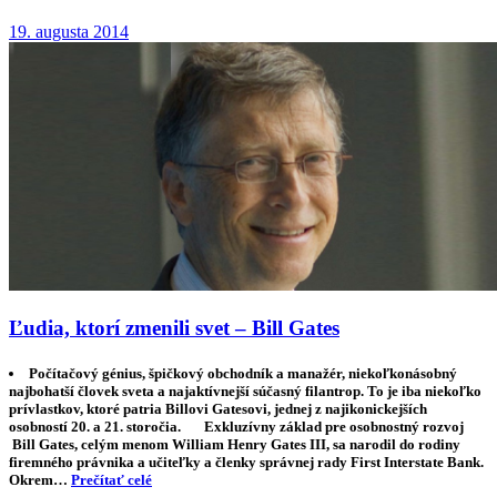
19. augusta 2014
Ľudia, ktorí zmenili svet – Bill Gates
Počítačový génius, špičkový obchodník a manažér, niekoľkonásobný
najbohatší človek sveta a najaktívnejší súčasný filantrop. To je iba niekoľko
prívlastkov, ktoré patria Billovi Gatesovi, jednej z najikonickejších
osobností 20. a 21. storočia. Exkluzívny základ pre osobnostný rozvoj
Bill Gates, celým menom William Henry Gates III, sa narodil do rodiny
firemného právnika a učiteľky a členky správnej rady First Interstate Bank.
Okrem…
Prečítať celé