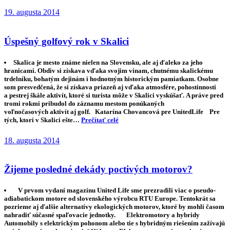
19. augusta 2014
Úspešný golfový rok v Skalici
Skalica je mesto známe nielen na Slovensku, ale aj ďaleko za jeho
hranicami. Obdiv si získava vďaka svojim vínam, chutnému skalickému
trdelníku, bohatým dejinám i hodnotným historickým pamiatkam. Osobne
som presvedčená, že si získava priazeň aj vďaka atmosfére, pohostinnosti
a pestrej škále aktivít, ktoré si turista môže v Skalici vyskúšať. A práve pred
tromi rokmi pribudol do záznamu mestom ponúkaných
voľnočasových aktivít aj golf. Katarína Chovancová pre UnitedLife Pre
tých, ktorí v Skalici ešte…
Prečítať celé
18. augusta 2014
Žijeme posledné dekády poctivých motorov?
V prvom vydaní magazínu United Life sme prezradili viac o pseudo-
adiabatickom motore od slovenského výrobcu RTU Europe. Tentokrát sa
pozrieme aj ďalšie alternatívy ekologických motorov, ktoré by mohli časom
nahradiť súčasné spaľovacie jednotky. Elektromotory a hybridy
Automobily s elektrickým pohonom alebo tie s hybridným riešením zažívajú