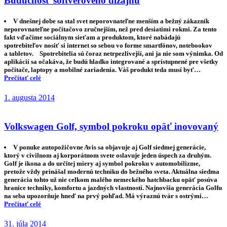
Podľa United Group je rok 2014 plný príležitostí
Máme za sebou päť rokov Krízy. Pri tak dlhom čase je už na mieste
písať to slovo s veľkým K. Čo bude ďalej? Čaká nás nejaká zmena? Kríza
stále pretrváva alebo sa veci zlepšujú? Okrem toho, že každý z nás
pociťuje krízu inak, niekoho sa dotkla viac, niekoho menej, môžeme sa
pozrieť na objektívne makroekonomické čísla. Podľa odhadov na
nasledujúci rok nás výrazne zlepšenie…
Prečítať celé
1. augusta 2014
Budúcnosť softvérového dizajnu
V dnešnej dobe sa stal svet neporovnateľne menším a bežný zákazník
neporovnateľne počítačovo zručnejším, než pred desiatimi rokmi. Za tento
fakt vďačíme sociálnym sieťam a produktom, ktoré nabádajú
spotrebiteľov nosiť si internet so sebou vo forme smartfónov, notebookov
a tabletov. Spotrebitelia sú čoraz netrpezlivejší, ani ja nie som výnimka. Od
aplikácií sa očakáva, že budú hladko integrované a sprístupnené pre všetky
počítače, laptopy a mobilné zariadenia. Váš produkt teda musí byť…
Prečítať celé
1. augusta 2014