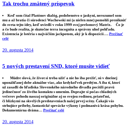
Tak trochu zmätený príspevok
Keď som čítal Platónov dialóg, podobenstvo o jaskyni, nerozumel som
mu a až bratia či súrodenci Wachowski mi (a nielen mne) pomohli preniknúť
do sveta tejto idey, keď uviedli v roku 1999 svoj prelomový Matrix. Čo je
a čo bude realita, je skutočne terra incognita a správny uhol pohľadu.
Existencia je lotéria s najväčším jackpotom, aký je k dispozícii….
Prečítať
celé
20. augusta 2014
5 nových prestavení SND, ktoré musíte vidieť
Múdre slová, že život si treba užiť a nie ho iba prežiť, sú v dnešnej
uponáhľanej dobe aktuálne viac, ako kedykoľvek predtým. A iba tí, ktorí
už zasadli do hľadiska Slovenského národného divadla pocítili pravú
jedinečnosť zo živého kontaktu s umením. Doprajte si počas chladných
večerov pohodu naozaj originálne aj so svojou rodinou, priateľmi,
či blízkymi na skvelých predstaveniach našej prvej scény. Čakajú vás
strhujúce príbehy, fantastické spevácke výkony i podmanivá krása pohybu.
Dokumentárna dráma…
Prečítať celé
20. augusta 2014