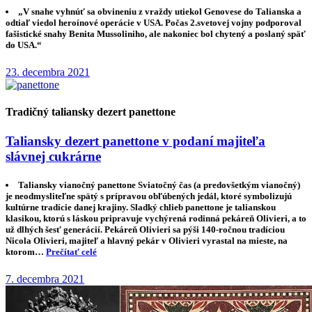
„V snahe vyhnúť sa obvineniu z vraždy utiekol Genovese do Talianska a
odtiaľ viedol heroínové operácie v USA. Počas 2.svetovej vojny podporoval
fašistické snahy Benita Mussoliniho, ale nakoniec bol chytený a poslaný späť
do USA.“
23. decembra 2021
Tradičný taliansky dezert panettone
Taliansky dezert panettone v podaní majiteľa
slávnej cukrárne
Taliansky vianočný panettone Sviatočný čas (a predovšetkým vianočný)
je neodmysliteľne spätý s prípravou obľúbených jedál, ktoré symbolizujú
kultúrne tradície danej krajiny. Sladký chlieb panettone je talianskou
klasikou, ktorú s láskou pripravuje vychýrená rodinná pekáreň Olivieri, a to
už dlhých šesť generácií. Pekáreň Olivieri sa pýši 140-ročnou tradíciou
Nicola Olivieri, majiteľ a hlavný pekár v Olivieri vyrastal na mieste, na
ktorom…
Prečítať celé
7. decembra 2021