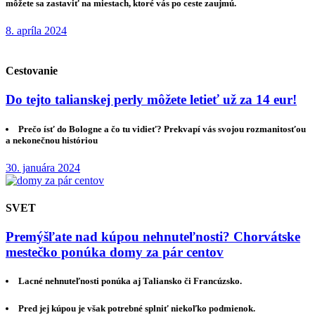
môžete sa zastaviť na miestach, ktoré vás po ceste zaujmú.
8. apríla 2024
Cestovanie
Do tejto talianskej perly môžete letieť už za 14 eur!
Prečo ísť do Bologne a čo tu vidieť? Prekvapí vás svojou rozmanitosťou
a nekonečnou históriou
30. januára 2024
SVET
Premýšľate nad kúpou nehnuteľnosti? Chorvátske
mestečko ponúka domy za pár centov
Lacné nehnuteľnosti ponúka aj Taliansko či Francúzsko.
Pred jej kúpou je však potrebné splniť niekoľko podmienok.