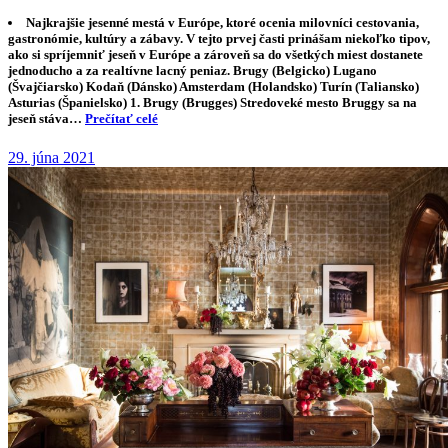
Najkrajšie jesenné mestá v Európe, ktoré ocenia milovníci cestovania,
gastronómie, kultúry a zábavy. V tejto prvej časti prinášam niekoľko tipov,
ako si spríjemniť jeseň v Európe a zároveň sa do všetkých miest dostanete
jednoducho a za realtívne lacný peniaz. Brugy (Belgicko) Lugano
(Švajčiarsko) Kodaň (Dánsko) Amsterdam (Holandsko) Turín (Taliansko)
Asturias (Španielsko) 1. Brugy (Brugges) Stredoveké mesto Bruggy sa na
jeseň stáva…
Prečítať celé
29. júna 2021