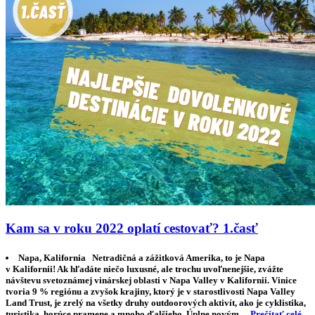
Kam sa v roku 2022 oplatí cestovať? 1.časť
Napa, Kalifornia Netradičná a zážitková Amerika, to je Napa
v Kalifornii! Ak hľadáte niečo luxusné, ale trochu uvoľnenejšie, zvážte
návštevu svetoznámej vinárskej oblasti v Napa Valley v Kalifornii. Vinice
tvoria 9 % regiónu a zvyšok krajiny, ktorý je v starostlivosti Napa Valley
Land Trust, je zrelý na všetky druhy outdoorových aktivít, ako je cyklistika,
turistika, horúce pramene a mnoho ďalšieho. Úplne novým…
Prečítať celé