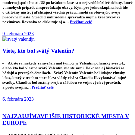
modernej spoločnosti. Už po krátkom čase sa o nej vedú búrlivé debaty, ktoré
v mnohých prípadoch sprevádzajú obavy. Kým pre jednu skupinu ľudí ide
o užitočný nástroj uľahčujúci všednú prácu, mnohí sa obávajú o svoje
pracovné miesta. Strach z nahradenia sprevádza najmä kreatívcov či
novinárov. Rovnako sa diskutuje aj o…
Prečítať celé
9. februára 2023
Viete, kto bol svätý Valentín?
Ak ste sa niekedy zamýšľali nad tým, či je Valentín pohanský sviatok,
alebo kto bol vlastne svätý Valentín, nie ste sami. Dokonca aj historici sa
hádajú o presných detailoch. Svätý Valentín Valentín bol údajne rímsky
kňaz, ktorý v treťom storočí, za vlády cisára Claudia II, vykonával tajné
svadby. Claudius bol známy svojou záľubou vo vojnových výpravách,
a preto svojim…
Prečítať celé
6. februára 2023
NAJZAUJÍMAVEJŠIE HISTORICKÉ MIESTA V
EURÓPE