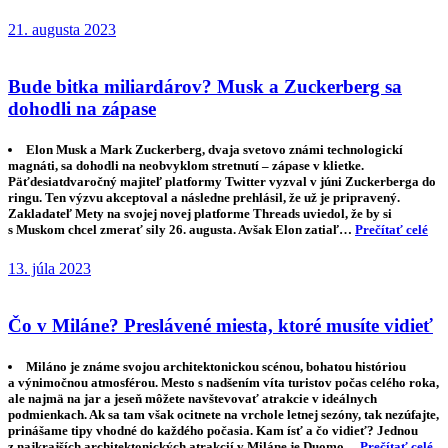
21. augusta 2023
Bude bitka miliardárov? Musk a Zuckerberg sa
dohodli na zápase
Elon Musk a Mark Zuckerberg, dvaja svetovo známi technologickí
magnáti, sa dohodli na neobvyklom stretnutí – zápase v klietke.
Päťdesiatdvaročný majiteľ platformy Twitter vyzval v júni Zuckerberga do
ringu. Ten výzvu akceptoval a následne prehlásil, že už je pripravený.
Zakladateľ Mety na svojej novej platforme Threads uviedol, že by si
s Muskom chcel zmerať sily 26. augusta. Avšak Elon zatiaľ…
Prečítať celé
13. júla 2023
Čo v Miláne? Preslávené miesta, ktoré musíte vidieť
Miláno je známe svojou architektonickou scénou, bohatou históriou
a výnimočnou atmosférou. Mesto s nadšením víta turistov počas celého roka,
ale najmä na jar a jeseň môžete navštevovať atrakcie v ideálnych
podmienkach. Ak sa tam však ocitnete na vrchole letnej sezóny, tak nezúfajte,
prinášame tipy vhodné do každého počasia. Kam ísť a čo vidieť? Jednou
z najkrajších architektonických atrakcií v Miláne je Duomo…
Prečítať celé