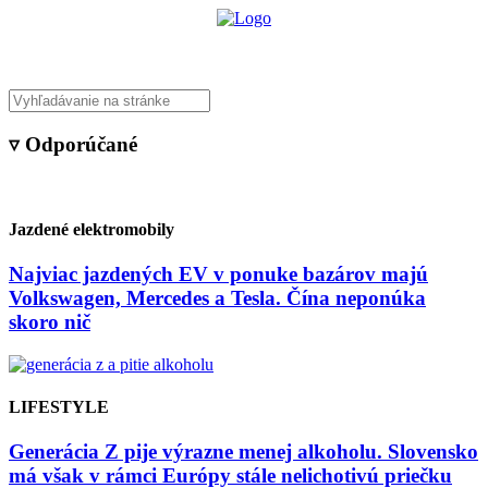
▿ Odporúčané
Jazdené elektromobily
Najviac jazdených EV v ponuke bazárov majú
Volkswagen, Mercedes a Tesla. Čína neponúka
skoro nič
LIFESTYLE
Generácia Z pije výrazne menej alkoholu. Slovensko
má však v rámci Európy stále nelichotivú priečku