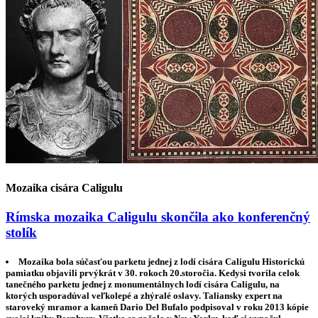
Mozaika cisára Caligulu
Rímska mozaika Caligulu skončila ako konferenčný
stolík
Mozaika bola súčasťou parketu jednej z lodí cisára Caligulu Historickú
pamiatku objavili prvýkrát v 30. rokoch 20.storočia. Kedysi tvorila celok
tanečného parketu jednej z monumentálnych lodí cisára Caligulu, na
ktorých usporadúval veľkolepé a zhýralé oslavy. Taliansky expert na
staroveký mramor a kameň Dario Del Bufalo podpisoval v roku 2013 kópie