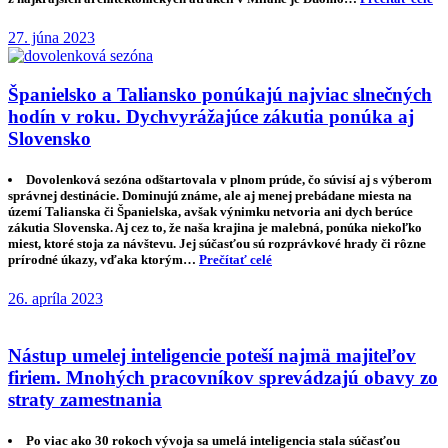
27. júna 2023
Španielsko a Taliansko ponúkajú najviac slnečných
hodín v roku. Dychvyrážajúce zákutia ponúka aj
Slovensko
Dovolenková sezóna odštartovala v plnom prúde, čo súvisí aj s výberom
správnej destinácie. Dominujú známe, ale aj menej prebádane miesta na
území Talianska či Španielska, avšak výnimku netvoria ani dych berúce
zákutia Slovenska. Aj cez to, že naša krajina je malebná, ponúka niekoľko
miest, ktoré stoja za návštevu. Jej súčasťou sú rozprávkové hrady či rôzne
prírodné úkazy, vďaka ktorým…
Prečítať celé
26. apríla 2023
Nástup umelej inteligencie poteší najmä majiteľov
firiem. Mnohých pracovníkov sprevádzajú obavy zo
straty zamestnania
Po viac ako 30 rokoch vývoja sa umelá inteligencia stala súčasťou