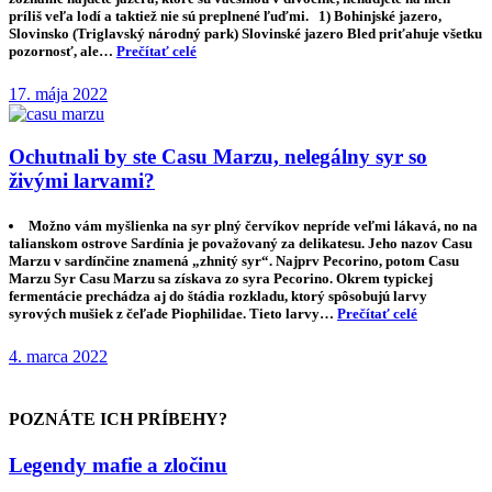
príliš veľa lodí a taktiež nie sú preplnené ľuďmi. 1) Bohinjské jazero,
Slovinsko (Triglavský národný park) Slovinské jazero Bled priťahuje všetku
pozornosť, ale…
Prečítať celé
17. mája 2022
Ochutnali by ste Casu Marzu, nelegálny syr so
živými larvami?
Možno vám myšlienka na syr plný červíkov nepríde veľmi lákavá, no na
talianskom ostrove Sardínia je považovaný za delikatesu. Jeho nazov Casu
Marzu v sardínčine znamená „zhnitý syr“. Najprv Pecorino, potom Casu
Marzu Syr Casu Marzu sa získava zo syra Pecorino. Okrem typickej
fermentácie prechádza aj do štádia rozkladu, ktorý spôsobujú larvy
syrových mušiek z čeľade Piophilidae. Tieto larvy…
Prečítať celé
4. marca 2022
POZNÁTE ICH PRÍBEHY?
Legendy mafie a zločinu