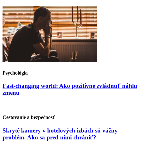
Psychológia
Fast-changing world: Ako pozitívne zvládnuť náhlu
zmenu
Cestovanie a bezpečnosť
Skryté kamery v hotelových izbách sú vážny
problém. Ako sa pred nimi chrániť?