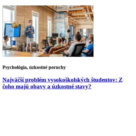
Psychológia, úzkostné poruchy
Najväčší problém vysokoškolských študentov: Z
čoho majú obavy a úzkostné stavy?