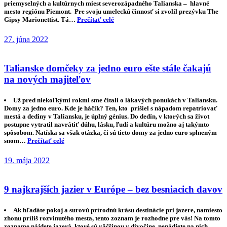
priemyselných a kultúrnych miest severozápadného Talianska – hlavné
mesto regiónu Piemont. Pre svoju umeleckú činnosť si zvolil prezývku The
Gipsy Marionettist. Tá…
Prečítať celé
27. júna 2022
Talianske domčeky za jedno euro ešte stále čakajú
na nových majiteľov
Už pred niekoľkými rokmi sme čítali o lákavých ponukách v Taliansku.
Domy za jedno euro. Kde je háčik? Ten, kto prišiel s nápadom repatriovať
mestá a dediny v Taliansku, je úplný génius. Do dedín, v ktorých sa život
postupne vytratil navrátiť dúhu, lásku, ľudí a kultúru možno aj takýmto
spôsobom. Natíska sa však otázka, či sú tieto domy za jedno euro splneným
snom…
Prečítať celé
19. mája 2022
9 najkrajších jazier v Európe – bez besniacich davov
Ak hľadáte pokoj a surovú prírodnú krásu destinácie pri jazere, namiesto
zhonu príliš rozvinutého mesta, tento zoznam je rozhodne pre vás! Na tomto
zozname nájdete jazerá, ktoré sú väčšinou v divočine, nenádjete na nich