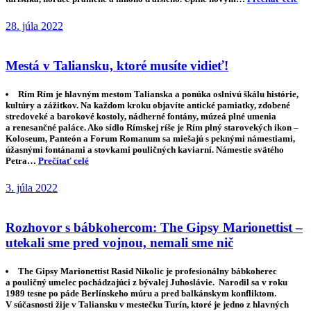
28. júla 2022
Mestá v Taliansku, ktoré musíte vidieť!
Rím Rím je hlavným mestom Talianska a ponúka oslnivú škálu histórie,
kultúry a zážitkov. Na každom kroku objavíte antické pamiatky, zdobené
stredoveké a barokové kostoly, nádherné fontány, múzeá plné umenia
a renesančné paláce. Ako sídlo Rímskej ríše je Rím plný starovekých ikon –
Koloseum, Panteón a Forum Romanum sa miešajú s peknými námestiami,
úžasnými fontánami a stovkami pouličných kaviarní. Námestie svätého
Petra…
Prečítať celé
3. júla 2022
Rozhovor s bábkohercom: The Gipsy Marionettist –
utekali sme pred vojnou, nemali sme nič
The Gipsy Marionettist Rasid Nikolic je profesionálny bábkoherec
a pouličný umelec pochádzajúci z bývalej Juhoslávie. Narodil sa v roku
1989 tesne po páde Berlínskeho múru a pred balkánskym konfliktom.
V súčasnosti žije v Taliansku v mestečku Turín, ktoré je jedno z hlavných