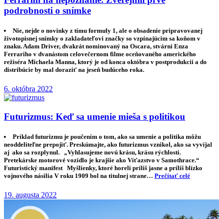
podrobnosti o snímke
Nie, nejde o novinky z tímu formuly 1, ale o obsadenie pripravovanej
životopisnej snímky o zakladateľovi značky so vzpínajúcim sa koňom v
znaku. Adam Driver, dvakrát nominovaný na Oscara, stvárni Enza
Ferrariho v dvanástom celovečernom filme oceňovaného amerického
režiséra Michaela Manna, ktorý je od konca októbra v postprodukcii a do
distribúcie by mal doraziť na jeseň budúceho roka.
6. októbra 2022
Futurizmus: Keď sa umenie mieša s politikou
Príklad futurizmu je poučením o tom, ako sa umenie a politika môžu
neoddeliteľne prepojiť. Preskúmajte, ako futurizmus vznikol, ako sa vyvíjal
aj ako sa rozplynul. „Vyhlasujeme novú krásu, krásu rýchlosti.
Pretekárske motorové vozidlo je krajšie ako Víťazstvo v Samothrace.“
Futuristický manifest Myšlienky, ktoré horeli príliš jasne a príliš blízko
vojnového násilia V roku 1909 bol na titulnej strane…
Prečítať celé
19. augusta 2022