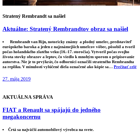
Stratený Rembrandt sa našiel
Aktuálne: Stratený Rembrandtov obraz sa našiel
Rembrandt van Rijn, notoricky známy a plodný umelec, predstaviteľ
európskeho baroka a jeden z najznámejších umelcov vôbec, pôsobil a tvoril
počas holandského zlatého veku (16.-17. storočia). Vytvoril počas svojho
života stovky obrazov a leptov, čo viedlo k mnohým sporom o pripisovanie
autorstva. Nie je to prvýkrát, čo odborníci označili strateného Rembrandta
za repliku. V minulosti vylúčené diela označené ako kópie sa…
Prečítať celé
27. mája 2019
AKTUÁLNA SPRÁVA
FIAT a Renault sa spájajú do jedného
megakoncernu
Črtá sa najväčší automobilový výrobca na svete.