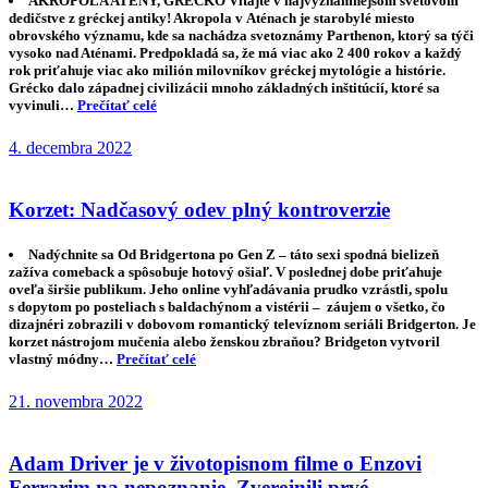
AKROPOLA ATÉNY, GRÉCKO Vitajte v najvýznamnejšom svetovom
dedičstve z gréckej antiky! Akropola v Aténach je starobylé miesto
obrovského významu, kde sa nachádza svetoznámy Parthenon, ktorý sa týči
vysoko nad Aténami. Predpokladá sa, že má viac ako 2 400 rokov a každý
rok priťahuje viac ako milión milovníkov gréckej mytológie a histórie.
Grécko dalo západnej civilizácii mnoho základných inštitúcií, ktoré sa
vyvinuli…
Prečítať celé
4. decembra 2022
Korzet: Nadčasový odev plný kontroverzie
Nadýchnite sa Od Bridgertona po Gen Z – táto sexi spodná bielizeň
zažíva comeback a spôsobuje hotový ošiaľ. V poslednej dobe priťahuje
oveľa širšie publikum. Jeho online vyhľadávania prudko vzrástli, spolu
s dopytom po posteliach s baldachýnom a vistérii – záujem o všetko, čo
dizajnéri zobrazili v dobovom romantický televíznom seriáli Bridgerton. Je
korzet nástrojom mučenia alebo ženskou zbraňou? Bridgeton vytvoril
vlastný módny…
Prečítať celé
21. novembra 2022
Adam Driver je v životopisnom filme o Enzovi
Ferrarim na nepoznanie. Zverejnili prvé