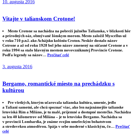
10. augusta 2016
Vitajte v talianskom Crotone!
Mesto Crotone sa nachádza na pobreží južného Talianska, v blízkosti hôr
a prírodných oáz, obmývané Iónskym morom. Mesto založil Myscellus už
v roku 710 p.n.l. ako Achájsku kolóniu Croton. Neskôr dostalo názov
Cotrone a až od roku 1928 bol jeho názov zmenený na súčasné Crotone a v
roku 1994 sa stalo hlavným mestom novovzniknutej Provincie Crotone.
Podľa legendy sa názov…
Prečítať celé
3. augusta 2016
Bergamo, romantické miesto na prechádzku s
kultúrou
Pre všetkých, ktorým učarovala talianska kultúra, umenie, jedlo
a Taliani samotní, ale chcú spoznať viac, ako len najznámejšie talianske
letoviská Rím a Miláno, je tu malé, príjemné a dostupné mestečko. Nachádza
sa len 40 kilometrov od Milána – je to letovisko Bergamo. Nachádza sa
v provincii Lombardia, je známe svojím umeleckým bohatstvom
a stredovekou atmosférou. Spája v sebe moderné s klasickým, čo…
Prečítať
celé