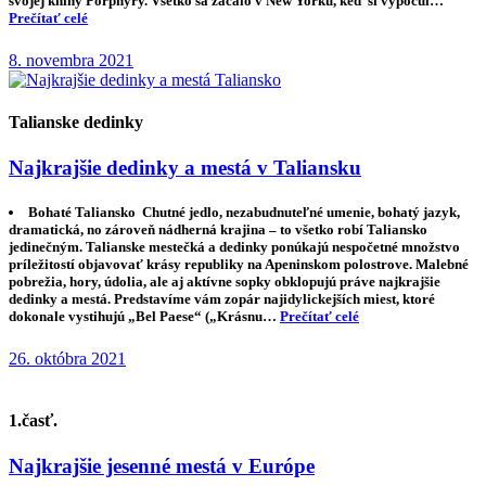
svojej knihy Porphyry. Všetko sa začalo v New Yorku, keď si vypočul…
Prečítať celé
8. novembra 2021
Talianske dedinky
Najkrajšie dedinky a mestá v Taliansku
Bohaté Taliansko Chutné jedlo, nezabudnuteľné umenie, bohatý jazyk,
dramatická, no zároveň nádherná krajina – to všetko robí Taliansko
jedinečným. Talianske mestečká a dedinky ponúkajú nespočetné množstvo
príležitostí objavovať krásy republiky na Apeninskom polostrove. Malebné
pobrežia, hory, údolia, ale aj aktívne sopky obklopujú práve najkrajšie
dedinky a mestá. Predstavíme vám zopár najidylickejších miest, ktoré
dokonale vystihujú „Bel Paese“ („Krásnu…
Prečítať celé
26. októbra 2021
1.časť.
Najkrajšie jesenné mestá v Európe