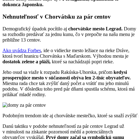
dokonca Japonsku.
Nehnuteľnosť v Chorvátsku za pár centov
Demografický úpadok pocítilo aj
chorvátske mesto Legrad.
Domy
sa rozhodlo predávať za jednu kunu, čo v prepočte na našu menu je
približne 13 centov.
Ako uvádza Forbes
, ide o vidiecke mesto ležiace na rieke Dráve,
ktorá tvorí hranicu Chorvátska s Maďarskom. Výhodou mesta je
dostatok zelene a pláži,
ktoré sa nachádzajú popri rieke.
Jeho osud sa viaže k rozpadu Rakúska-Uhorska, pričom
kedysi
prosperujúce mesto v súčasnosti obýva len 2-tisíc obyvateľov.
Miestna rada chce tak zvýšiť daný počet a vrátiť mu jeho minulú
podobu. V dôsledku toho pred pár dňami spustila schému, ktorá má
prilákať mladé rodiny.
Podobným trendom ide aj chorvátske mestečko, ktoré sa snaží zvýšiť 
Danú taktiku v podobe nehnuteľností za pár centov Legrad už
v minulosti na získanie pozorností médií a potenciálnych
obyvateľov vyskúšal.
Prvé domy začal sa symbolickú sumu