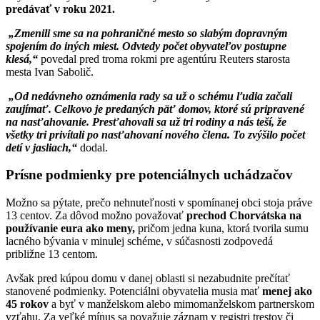
predávať v roku 2021.
„Zmenili sme sa na pohraničné mesto so slabým dopravným
spojením do iných miest. Odvtedy počet obyvateľov postupne
klesá,“
povedal pred troma rokmi pre agentúru Reuters starosta
mesta Ivan Sabolič.
„Od nedávneho oznámenia rady sa už o schému ľudia začali
zaujímať. Celkovo je predaných päť domov, ktoré sú pripravené
na nasťahovanie. Presťahovali sa už tri rodiny a nás teší, že
všetky tri privítali po nasťahovaní nového člena. To zvýšilo počet
detí v jasliach,“
dodal.
Prísne podmienky pre potenciálnych uchádzačov
Možno sa pýtate, prečo nehnuteľnosti v spomínanej obci stoja práve
13 centov. Za dôvod možno považovať
prechod Chorvátska na
používanie eura ako meny,
pričom jedna kuna, ktorá tvorila sumu
lacného bývania v minulej schéme, v súčasnosti zodpovedá
približne 13 centom.
Avšak pred kúpou domu v danej oblasti si nezabudnite prečítať
stanovené podmienky. Potenciálni obyvatelia musia mať
menej ako
45 rokov
a byť v manželskom alebo mimomanželskom partnerskom
vzťahu. Za veľké mínus sa považuje záznam v registri trestov či