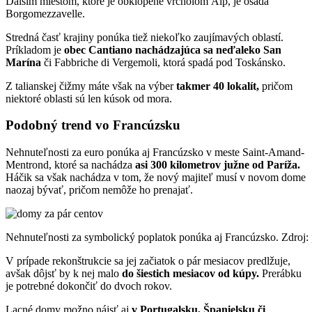
Ďalším miestom, ktoré je obklopené vrcholom Álp, je osada
Borgomezzavelle.
Stredná časť krajiny ponúka tiež niekoľko zaujímavých oblastí.
Príkladom je
obec Cantiano nachádzajúca sa neďaleko San
Marína
či Fabbriche di Vergemoli, ktorá spadá pod Toskánsko.
Z talianskej čižmy máte však na výber
takmer 40 lokalít,
pričom
niektoré oblasti sú len kúsok od mora.
Podobný trend vo Francúzsku
Nehnuteľnosti za euro ponúka aj Francúzsko v meste Saint-Amand-
Mentrond, ktoré sa nachádza
asi 300 kilometrov južne od Paríža.
Háčik sa však nachádza v tom, že nový majiteľ musí v novom dome
naozaj bývať, pričom nemôže ho prenajať.
Nehnuteľnosti za symbolický poplatok ponúka aj Francúzsko. Zdroj:
V prípade rekonštrukcie sa jej začiatok o pár mesiacov predlžuje,
avšak dôjsť by k nej malo
do šiestich mesiacov od kúpy.
Prerábku
je potrebné dokončiť do dvoch rokov.
Lacné domy možno nájsť aj
v Portugalsku, Španielsku či