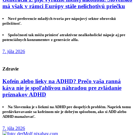
má však v rámci Európy stále nelichotivú priečku
Nové preferencie mladých tvoria pre nápojový sektor obrovskú
príležitosť.
Spoločnosti tak môžu priniesť atraktívne nealkoholické nápoje aj pre
potenciálnych konzumentov z generácie alfa.
7. júla 2026
Zdravie
Kofeín alebo lieky na ADHD? Prečo vaša ranná
káva nie je spoľahlivou náhradou pre zvládanie
príznakov ADHD
Na Slovensku je s liekmi na ADHD pre dospelých problém. Napriek tomu
predávkovavanie sa kofeínom nie je dobrým spôsobom, ako si ADD alebo
ADHD manažovať.
7. júla 2026