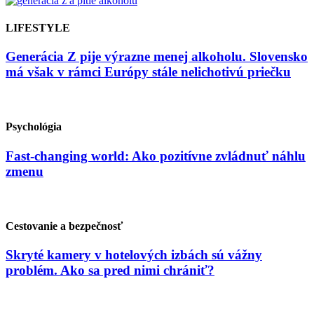
LIFESTYLE
Generácia Z pije výrazne menej alkoholu. Slovensko
má však v rámci Európy stále nelichotivú priečku
Psychológia
Fast-changing world: Ako pozitívne zvládnuť náhlu
zmenu
Cestovanie a bezpečnosť
Skryté kamery v hotelových izbách sú vážny
problém. Ako sa pred nimi chrániť?