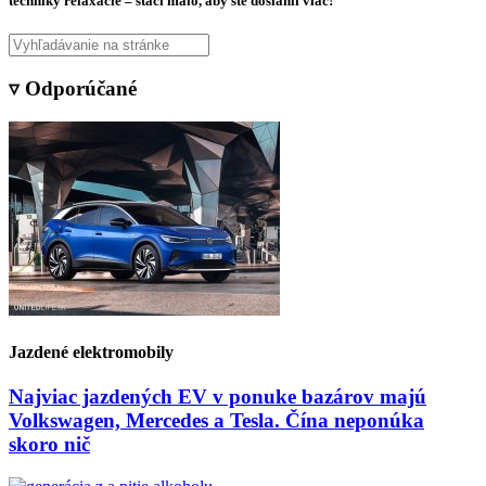
techniky relaxácie – stačí málo, aby ste dosiahli viac!
▿ Odporúčané
Jazdené elektromobily
Najviac jazdených EV v ponuke bazárov majú
Volkswagen, Mercedes a Tesla. Čína neponúka
skoro nič