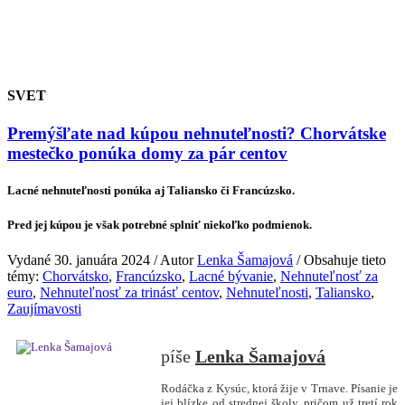
SVET
Premýšľate nad kúpou nehnuteľnosti? Chorvátske
mestečko ponúka domy za pár centov
Lacné nehnuteľnosti ponúka aj Taliansko či Francúzsko.
Pred jej kúpou je však potrebné splniť niekoľko podmienok.
Vydané 30. januára 2024 / Autor
Lenka Šamajová
/ Obsahuje tieto
témy:
Chorvátsko
,
Francúzsko
,
Lacné bývanie
,
Nehnuteľnosť za
euro
,
Nehnuteľnosť za trinásť centov
,
Nehnuteľnosti
,
Taliansko
,
Zaujímavosti
Lenka Šamajová
Rodáčka z Kysúc, ktorá žije v Trnave. Písanie je
jej blízke od strednej školy, pričom už tretí rok