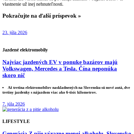
vlastnenie už inej nehnuteľnosti.
Pokračujte na ďalší príspevok »
23. júla 2026
Jazdené elektromobily
Najviac jazdených EV v ponuke bazárov majú
Volkswagen, Mercedes a Tesla. Čína neponúka
skoro nič
Až tretina elektromobilov naskladnených na Slovensku sú nové autá, dve
tretiny jazdenky s nájazdom viac ako 6-tisíc kilometrov.
7. júla 2026
LIFESTYLE
Generácia Z pije výrazne menej alkoholu. Slovensko