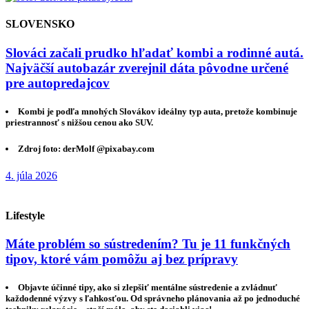
SLOVENSKO
Slováci začali prudko hľadať kombi a rodinné autá.
Najväčší autobazár zverejnil dáta pôvodne určené
pre autopredajcov
Kombi je podľa mnohých Slovákov ideálny typ auta, pretože kombinuje
priestrannosť s nižšou cenou ako SUV.
Zdroj foto: derMolf @pixabay.com
4. júla 2026
Lifestyle
Máte problém so sústredením? Tu je 11 funkčných
tipov, ktoré vám pomôžu aj bez prípravy
Objavte účinné tipy, ako si zlepšiť mentálne sústredenie a zvládnuť
každodenné výzvy s ľahkosťou. Od správneho plánovania až po jednoduché