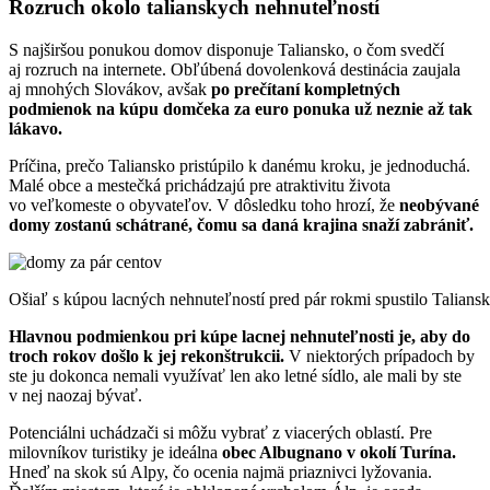
Rozruch okolo talianskych nehnuteľností
S najširšou ponukou domov disponuje Taliansko, o čom svedčí
aj rozruch na internete. Obľúbená dovolenková destinácia zaujala
aj mnohých Slovákov, avšak
po prečítaní kompletných
podmienok na kúpu domčeka za euro ponuka už neznie až tak
lákavo.
Príčina, prečo Taliansko pristúpilo k danému kroku, je jednoduchá.
Malé obce a mestečká prichádzajú pre atraktivitu života
vo veľkomeste o obyvateľov. V dôsledku toho hrozí, že
neobývané
domy zostanú schátrané, čomu sa daná krajina snaží zabrániť.
Ošiaľ s kúpou lacných nehnuteľností pred pár rokmi spustilo Talians
Hlavnou podmienkou pri kúpe lacnej nehnuteľnosti je, aby do
troch rokov došlo k jej rekonštrukcii.
V niektorých prípadoch by
ste ju dokonca nemali využívať len ako letné sídlo, ale mali by ste
v nej naozaj bývať.
Potenciálni uchádzači si môžu vybrať z viacerých oblastí. Pre
milovníkov turistiky je ideálna
obec Albugnano v okolí Turína.
Hneď na skok sú Alpy, čo ocenia najmä priaznivci lyžovania.