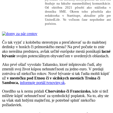
študuje na fakulte masmediálnej komunikácie.
Od októbra 2021 pôsobí ako stážistka v
denníku SME. Okrem toho pôsobila ako
redaktorka v Startitupe, aktuálne píše pre
UnitedLife. Vo voľnom čase nepohrdne ani
poéziou.
Čo tak vyjsť z kolobehu stereotypu a presťahovať sa do malebnej
dedinky v horách či prímorského mesta? Na prvé počutie to znie
ako nereálna predstava, avšak určité európske mestá ponúkajú
lacné
bývanie
svojim potenciálnym obyvateľom v uvedených oblastiach.
Ako prvé ošiaľ vyvolalo Taliansko, ktoré inšpirovalo ľudí, aby
zmenili svoj život kúpou nehnuteľnosti za jedno euro. V predaji
zotrváva už niekoľko rokov. Nové bývanie si tak ľudia mohli kúpiť
už
v mestečku pod Etnou či v sicílskych mestách Troina či
Sambuca,
informuje portál tvnoviny.sk
.
Onedlho sa k nemu pridali
Chorvátsko či Francúzsko,
kde si tiež
môžete kúpiť nehnuteľnosť za symbolický poplatok. Na to, aby ste
sa však stali hrdými majiteľmi, je potrebné splniť niekoľko
požiadaviek.