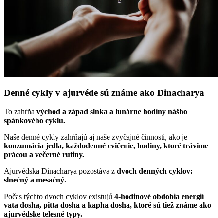
Denné cykly v ajurvéde sú známe ako Dinacharya
To zahŕňa
východ a západ slnka a lunárne hodiny nášho
spánkového cyklu.
Naše denné cykly zahŕňajú aj naše zvyčajné činnosti, ako je
konzumácia jedla, každodenné cvičenie, hodiny, ktoré trávime
prácou a večerné rutiny.
Ajurvédska Dinacharya pozostáva z
dvoch denných cyklov:
slnečný a mesačný.
Počas týchto dvoch cyklov existujú
4-hodinové obdobia energií
vata dosha, pitta dosha a kapha dosha, ktoré sú tiež známe ako
ajurvédske telesné typy.