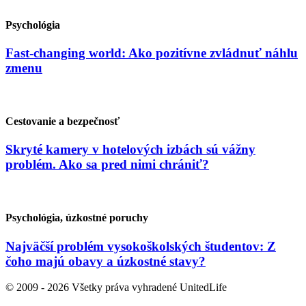
Psychológia
Fast-changing world: Ako pozitívne zvládnuť náhlu
zmenu
Cestovanie a bezpečnosť
Skryté kamery v hotelových izbách sú vážny
problém. Ako sa pred nimi chrániť?
Psychológia, úzkostné poruchy
Najväčší problém vysokoškolských študentov: Z
čoho majú obavy a úzkostné stavy?
© 2009 - 2026 Všetky práva vyhradené UnitedLife