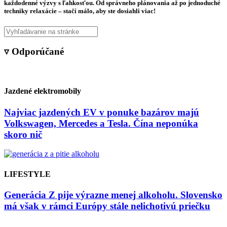
každodenné výzvy s ľahkosťou. Od správneho plánovania až po jednoduché
techniky relaxácie – stačí málo, aby ste dosiahli viac!
▿ Odporúčané
Jazdené elektromobily
Najviac jazdených EV v ponuke bazárov majú
Volkswagen, Mercedes a Tesla. Čína neponúka
skoro nič
LIFESTYLE
Generácia Z pije výrazne menej alkoholu. Slovensko
má však v rámci Európy stále nelichotivú priečku