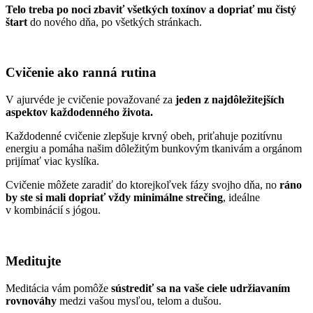
Telo treba po noci zbaviť všetkých toxínov a dopriať mu čistý
štart
do nového dňa, po všetkých stránkach.
Cvičenie ako ranná rutina
V ajurvéde je cvičenie považované za
jeden z najdôležitejších
aspektov každodenného života.
Každodenné cvičenie zlepšuje krvný obeh, priťahuje pozitívnu
energiu a pomáha našim dôležitým bunkovým tkanivám a orgánom
prijímať viac kyslíka.
Cvičenie môžete zaradiť do ktorejkoľvek fázy svojho dňa, no
ráno
by ste si mali dopriať vždy minimálne strečing
, ideálne
v kombinácií s jógou.
Meditujte
Meditácia vám pomôže
sústrediť sa na vaše ciele udržiavaním
rovnováhy
medzi vašou mysľou, telom a dušou.