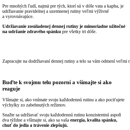
Pre mnohých ľudí, najmä pre tých, ktorí sú v dóše vata a kapha, je
udržiavanie pravidelnej a uzemnenej rutiny veľmi výživné
a vyrovnávajúce.
Udržiavanie zosúladenej dennej rutiny je mimoriadne užitočné
na udržanie zdravého spánku
pre všetky tri dóše.
Zapracujte na dodržiavaní dennej rutiny a telo sa vám odmení veľmi
Buďte k svojmu telu pozorní a všímajte si ako
reaguje
Všímajte si, ako vnímate svoju každodennú rutinu a ako pociťujete
výchylky zo zabehnutých režimov.
Snažte sa udržiavať svoju každodennú rutinu konzistentnú aspoň
dva týždne a všímajte si, ako sa vaša
energia, kvalita spánku,
chuť do jedla a trávenie zlepšujú.