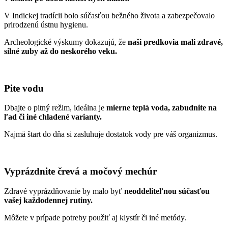
V Indickej tradícii bolo súčasťou bežného života a zabezpečovalo
prirodzenú ústnu hygienu.
Archeologické výskumy dokazujú, že
naši predkovia mali zdravé,
silné zuby až do neskorého veku.
Pite vodu
Dbajte o pitný režim, ideálna je
mierne teplá voda, zabudnite na
ľad či iné chladené varianty.
Najmä štart do dňa si zasluhuje dostatok vody pre váš organizmus.
Vyprázdnite črevá a močový mechúr
Zdravé vyprázdňovanie by malo byť
neoddeliteľnou súčasťou
vašej každodennej rutiny.
Môžete v prípade potreby použiť aj klystír či iné metódy.