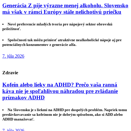
Generácia Z pije výrazne menej alkoholu. Slovensko
má však v rámci Európy stále nelichotivú priečku
Nové preferencie mladých tvoria pre nápojový sektor obrovskú
príležitosť.
Spoločnosti tak môžu priniesť atraktívne nealkoholické nápoje aj pre
potenciálnych konzumentov z generácie alfa.
7. júla 2026
Zdravie
Kofeín alebo lieky na ADHD? Prečo vaša ranná
káva nie je spoľahlivou náhradou pre zvládanie
príznakov ADHD
Na Slovensku je s liekmi na ADHD pre dospelých problém. Napriek tomu
predávkovavanie sa kofeínom nie je dobrým spôsobom, ako si ADD alebo
ADHD manažovať.
7. júla 2026