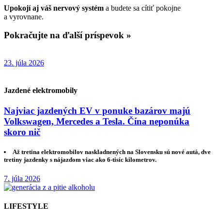
Upokojí aj váš nervový systém
a budete sa cítiť pokojne
a vyrovnane.
Pokračujte na ďalší príspevok »
23. júla 2026
Jazdené elektromobily
Najviac jazdených EV v ponuke bazárov majú
Volkswagen, Mercedes a Tesla. Čína neponúka
skoro nič
Až tretina elektromobilov naskladnených na Slovensku sú nové autá, dve
tretiny jazdenky s nájazdom viac ako 6-tisíc kilometrov.
7. júla 2026
LIFESTYLE