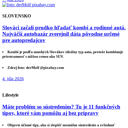
SLOVENSKO
Slováci začali prudko hľadať kombi a rodinné autá.
Najväčší autobazár zverejnil dáta pôvodne určené
pre autopredajcov
Kombi je podľa mnohých Slovákov ideálny typ auta, pretože kombinuje
priestrannosť s nižšou cenou ako SUV.
Zdroj foto: derMolf @pixabay.com
4. júla 2026
Lifestyle
Máte problém so sústredením? Tu je 11 funkčných
tipov, ktoré vám pomôžu aj bez prípravy
Objavte účinné tipy, ako si zlepšiť mentálne sústredenie a zvládnuť