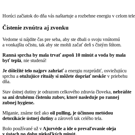
Horúci začiatok do dňa vás naštartuje a rozbehne energiu v celom tele
Čistenie zvnútra aj zvonku
Vedome si nájdite čas pre seba, aby ste dbali o svoju vnútornú
a vonkajšiu očistu, tak aby ste mohli začať deň s čistým štítom.
Ranná sprcha by mala trvať aspoň 10 minút a voda by mala
byť teplá
, nie studená!
Je dôležité telo najprv zahriať
a energiu rozprúdiť, osviežujúcu
sprchu a
otužujúce rituály si môžete dopriať neskôr
v priebehu
dňa.
Stav ústnej dutiny je odrazom celkového zdravia človeka,
nebráňte
sa ani druhému čisteniu zubov, ktoré nasleduje po rannej
zubnej hygiene.
Mlganie, známe tiež ako
oil pulling, je účinnou metódou
detoxikácie ústnej dutiny
a zároveň tak celého tela.
Bolo používané už v
Ajurvéde a ide o prevaľovanie oleja
v ústach po dobu niekoľkých minút.