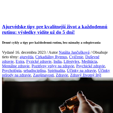
Ajurvédske tipy pre kvalitnejší život a každodennú
rutinu: výsledky vidíte už do 5 dní!
Denné cykly a tipy pre každodennú rutinu, bez námahy a odopierania
Vydané 16. decembra 2023 / Autor
Natália Jančušková
/ Obsahuje
tieto témy:
ajurvéda
,
Cirkadiálny Rytmus
,
Cvičenie
,
Duševné
zdravie
,
Extra
,
Fyzické zdravie
,
India
,
Lifestylex
,
Meditácia
,
Mentálne zdravie
,
Pozitívny vplyv na zdravie
,
Psychické zdravie
,
Psychológia
,
sebadisciplína
,
Spiritualita
,
Účinky na zdravie
,
Účinky
prírody na zdravie
,
Zaujímavosti
,
Zdravie
,
Zdravý životný štýl