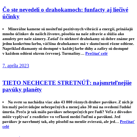
Čo ste nevedeli o drahokamoch: funfacty aj liečivé
účinky
Minerálne kamene sú nositeľmi pozitívnych vibrácií a energií, prinášajú
mnoho účinkov do našich životov, pôsobia na naše zdravie a slúžia ako
amulety pre naše zámery. Zatiaľ čo niektoré drahokamy sú dobre známe pre
jednu konkrétnu farbu, väčšina drahokamov má v skutočnosti rôzne odtiene.
Napríklad diamanty sú dostupné v každej farbe dúhy a zafíry sú dostupné
v každom odtieni okrem červenej. Turmalíny…
Prečítať celé
7. apríla 2023
TIETO NECHCETE STRETNÚŤ: najsmrteľnejšie
pavúky planéty
Na svete sa nachádza viac ako 43 000 rôznych druhov pavúkov. Z nich je
len malý počet údajne nebezpečných a menej ako 30 má na svedomí ľudské
úmrtia. Prečo je tak málo pavúkov nebezpečných pre ľudí? Veľa z dôvodov
môže vyplývať z rozdielov vo veľkosti medzi ľuďmi a pavúkmi. Jed
pavúkov je navrhnutý tak, aby pôsobil na menšie zvieratá, ale jed…
Prečítať
celé