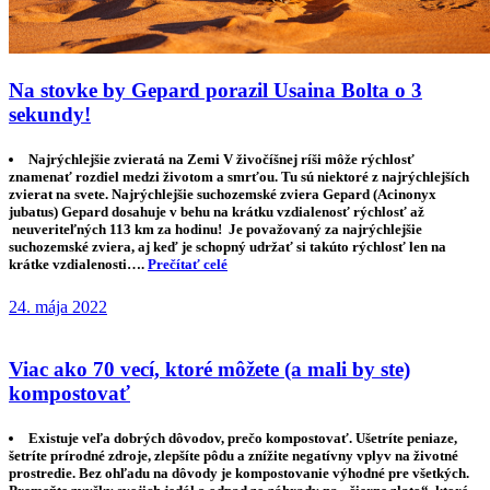
Na stovke by Gepard porazil Usaina Bolta o 3
sekundy!
Najrýchlejšie zvieratá na Zemi V živočíšnej ríši môže rýchlosť
znamenať rozdiel medzi životom a smrťou. Tu sú niektoré z najrýchlejších
zvierat na svete. Najrýchlejšie suchozemské zviera Gepard (Acinonyx
jubatus) Gepard dosahuje v behu na krátku vzdialenosť rýchlosť až
neuveriteľných 113 km za hodinu! Je považovaný za najrýchlejšie
suchozemské zviera, aj keď je schopný udržať si takúto rýchlosť len na
krátke vzdialenosti….
Prečítať celé
24. mája 2022
Viac ako 70 vecí, ktoré môžete (a mali by ste)
kompostovať
Existuje veľa dobrých dôvodov, prečo kompostovať. Ušetríte peniaze,
šetríte prírodné zdroje, zlepšíte pôdu a znížite negatívny vplyv na životné
prostredie. Bez ohľadu na dôvody je kompostovanie výhodné pre všetkých.