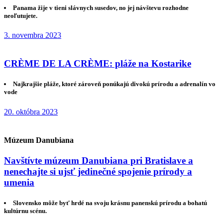
Panama žije v tieni slávnych susedov, no jej návštevu rozhodne
neoľutujete.
3. novembra 2023
CRÈME DE LA CRÈME: pláže na Kostarike
Najkrajšie pláže, ktoré zároveň ponúkajú divokú prírodu a adrenalín vo
vode
20. októbra 2023
Múzeum Danubiana
Navštívte múzeum Danubiana pri Bratislave a
nenechajte si ujsť jedinečné spojenie prírody a
umenia
Slovensko môže byť hrdé na svoju krásnu panenskú prírodu a bohatú
kultúrnu scénu.