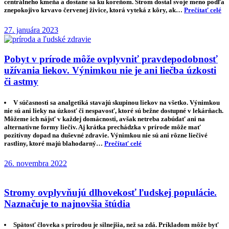
centrálneho kmeňa a dostane sa ku koreňom. Strom dostal svoje meno podľa
znepokojivo krvavo červenej živice, ktorá vyteká z kôry, ak…
Prečítať celé
27. januára 2023
Pobyt v prírode môže ovplyvniť pravdepodobnosť
užívania liekov. Výnimkou nie je ani liečba úzkosti
či astmy
V súčasnosti sa analgetiká stavajú skupinou liekov na všetko. Výnimkou
nie sú ani lieky na úzkosť či nespavosť, ktoré sú bežne dostupné v lekárňach.
Môžeme ich nájsť v každej domácnosti, avšak netreba zabúdať ani na
alternatívne formy liečiv. Aj krátka prechádzka v prírode môže mať
pozitívny dopad na duševné zdravie. Výnimkou nie sú ani rôzne liečivé
rastliny, ktoré majú blahodarný…
Prečítať celé
26. novembra 2022
Stromy ovplyvňujú dlhovekosť ľudskej populácie.
Naznačuje to najnovšia štúdia
Spätosť človeka s prírodou je silnejšia, než sa zdá. Príkladom môže byť