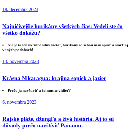
18. decembra 2023
Najničivejšie hurikány všetkých čias: Vedeli ste čo
všetko dokážu?
Nie je to len ukrutne silný vietor, hurikány so sebou nesú spúšť a smrť aj
v iných podobách!
13. novembra 2023
Krásna Nikaragua: krajina sopiek a jazier
Prečo ju navštíviť a čo musíte vidieť?
6. novembra 2023
Rajské pláže, džungľa a živá história. Aj to sú
dôvody prečo navštíviť Panamu.