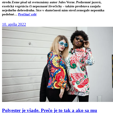
stredu Zeme písal už svetoznámy autor Jules Verne. Podzemné jazerá,
exotická vegetácia či nepoznané živočíchy – takáto predstava zaujala
nejedného dobrodruha. Síce v skutočnosti nám stred zemegule neponúka
podobné…
Prečítať celé
10. apríla 2022
Polyester je všade. Prečo je to tak a ako sa mu