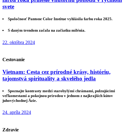
svete
Spoločnosť Pantone Color Institue vyhlásila farbu roka 2025.
S daným trendom začala na začiatku milénia.
22. októbra 2024
Cestovanie
Vietnam: Cesta cez prírodné krásy, históriu,
tajomstvá spirituality a skvelého jedla
Spoznajte kontrasty medzi starobylými chrámami, pulzujúcimi
veľkomestami a pokojnou prírodou v jednom z najkrajších kútov
juhovýchodnej Ázie.
24. apríla 2024
Zdravie