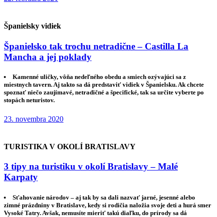
Španielsky vidiek
Španielsko tak trochu netradične – Castilla La
Mancha a jej poklady
Kamenné uličky, vôňa nedeľného obedu a smiech ozývajúci sa z
miestnych tavern. Aj takto sa dá predstaviť vidiek v Španielsku. Ak chcete
spoznať niečo zaujímavé, netradičné a špecifické, tak sa určite vyberte po
stopách neturistov.
23. novembra 2020
TURISTIKA V OKOLÍ BRATISLAVY
3 tipy na turistiku v okolí Bratislavy – Malé
Karpaty
Sťahovanie národov – aj tak by sa dali nazvať jarné, jesenné alebo
zimné prázdniny v Bratislave, kedy si rodičia naložia svoje deti a hurá smer
Vysoké Tatry. Avšak, nemusíte mieriť takú diaľku, do prírody sa dá