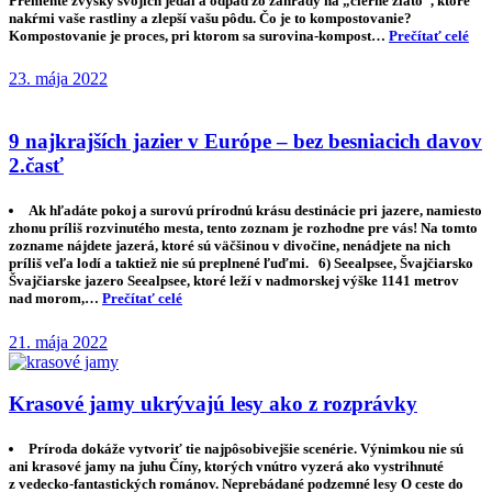
Premeňte zvyšky svojich jedál a odpad zo záhrady na „čierne zlato“, ktoré
nakŕmi vaše rastliny a zlepší vašu pôdu. Čo je to kompostovanie?
Kompostovanie je proces, pri ktorom sa surovina-kompost…
Prečítať celé
23. mája 2022
9 najkrajších jazier v Európe – bez besniacich davov
2.časť
Ak hľadáte pokoj a surovú prírodnú krásu destinácie pri jazere, namiesto
zhonu príliš rozvinutého mesta, tento zoznam je rozhodne pre vás! Na tomto
zozname nájdete jazerá, ktoré sú väčšinou v divočine, nenádjete na nich
príliš veľa lodí a taktiež nie sú preplnené ľuďmi. 6) Seealpsee, Švajčiarsko
Švajčiarske jazero Seealpsee, ktoré leží v nadmorskej výške 1141 metrov
nad morom,…
Prečítať celé
21. mája 2022
Krasové jamy ukrývajú lesy ako z rozprávky
Príroda dokáže vytvoriť tie najpôsobivejšie scenérie. Výnimkou nie sú
ani krasové jamy na juhu Číny, ktorých vnútro vyzerá ako vystrihnuté
z vedecko-fantastických románov. Neprebádané podzemné lesy O ceste do