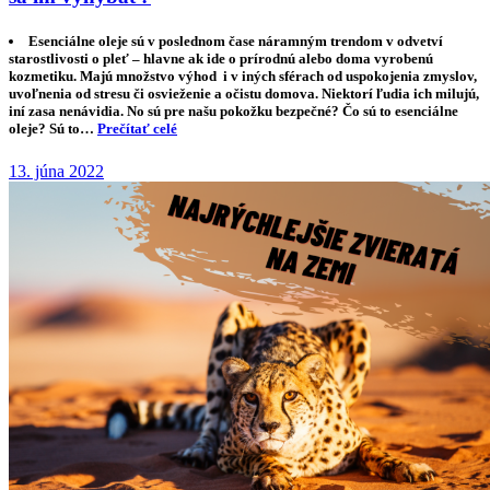
Esenciálne oleje sú v poslednom čase náramným trendom v odvetví
starostlivosti o pleť – hlavne ak ide o prírodnú alebo doma vyrobenú
kozmetiku. Majú množstvo výhod i v iných sférach od uspokojenia zmyslov,
uvoľnenia od stresu či osvieženie a očistu domova. Niektorí ľudia ich milujú,
iní zasa nenávidia. No sú pre našu pokožku bezpečné? Čo sú to esenciálne
oleje? Sú to…
Prečítať celé
13. júna 2022