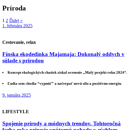
Príroda
1
2
Ďalej »
1. februára 2025
Cestovanie, relax
Fínska ekodedinka Majamaja: Dokonalý oddych v
súlade s prírodou
Koncept ekologických chatiek získal ocenenie „Malý projekt roku 2024“.
Ľudia sem chodia “vypnúť” a načerpať novú silu a pozitívnu energiu.
9. januára 2025
LIFESTYLE
Spojenie prírody a módnych trendov. Tohtoročná
farba roka prinesie vnútornú pohodu v rýchlom