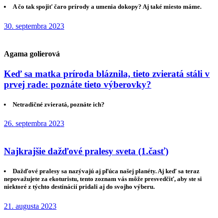
A čo tak spojiť čaro prírody a umenia dokopy? Aj také miesto máme.
30. septembra 2023
Agama golierová
Keď sa matka príroda bláznila, tieto zvieratá stáli v
prvej rade: poznáte tieto výberovky?
Netradičné zvieratá, poznáte ich?
26. septembra 2023
Najkrajšie dažďové pralesy sveta (1.časť)
Dažďové pralesy sa nazývajú aj pľúca našej planéty. Aj keď sa teraz
nepovažujete za ekoturistu, tento zoznam vás môže presvedčiť, aby ste si
niektoré z týchto destinácií pridali aj do svojho výberu.
21. augusta 2023