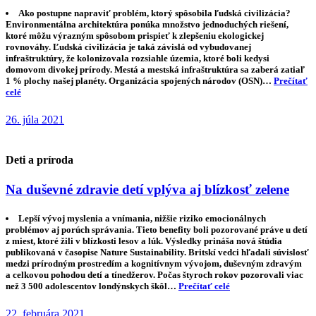
Ako postupne napraviť problém, ktorý spôsobila ľudská civilizácia?
Environmentálna architektúra ponúka množstvo jednoduchých riešení,
ktoré môžu výrazným spôsobom prispieť k zlepšeniu ekologickej
rovnováhy. Ľudská civilizácia je taká závislá od vybudovanej
infraštruktúry, že kolonizovala rozsiahle územia, ktoré boli kedysi
domovom divokej prírody. Mestá a mestská infraštruktúra sa zaberá zatiaľ
1 % plochy našej planéty. Organizácia spojených národov (OSN)…
Prečítať
celé
26. júla 2021
Deti a príroda
Na duševné zdravie detí vplýva aj blízkosť zelene
Lepší vývoj myslenia a vnímania, nižšie riziko emocionálnych
problémov aj porúch správania. Tieto benefity boli pozorované práve u detí
z miest, ktoré žili v blízkosti lesov a lúk. Výsledky prináša nová štúdia
publikovaná v časopise Nature Sustainability. Britskí vedci hľadali súvislosť
medzi prírodným prostredím a kognitívnym vývojom, duševným zdravým
a celkovou pohodou detí a tínedžerov. Počas štyroch rokov pozorovali viac
než 3 500 adolescentov londýnskych škôl…
Prečítať celé
22. februára 2021