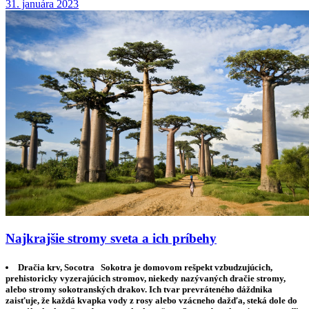
31. januára 2023
Najkrajšie stromy sveta a ich príbehy
Dračia krv, Socotra Sokotra je domovom rešpekt vzbudzujúcich,
prehistoricky vyzerajúcich stromov, niekedy nazývaných dračie stromy,
alebo stromy sokotranských drakov. Ich tvar prevráteného dáždnika
zaisťuje, že každá kvapka vody z rosy alebo vzácneho dažďa, steká dole do