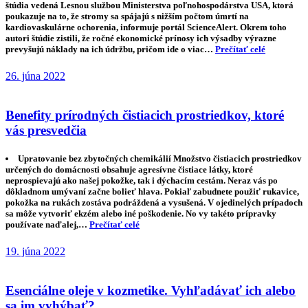
štúdia vedená Lesnou službou Ministerstva poľnohospodárstva USA, ktorá
poukazuje na to, že stromy sa spájajú s nižším počtom úmrtí na
kardiovaskulárne ochorenia, informuje portál ScienceAlert. Okrem toho
autori štúdie zistili, že ročné ekonomické prínosy ich výsadby výrazne
prevyšujú náklady na ich údržbu, pričom ide o viac…
Prečítať celé
26. júna 2022
Benefity prírodných čistiacich prostriedkov, ktoré
vás presvedčia
Upratovanie bez zbytočných chemikálií Množstvo čistiacich prostriedkov
určených do domácnosti obsahuje agresívne čistiace látky, ktoré
neprospievajú ako našej pokožke, tak i dýchacím cestám. Neraz vás po
dôkladnom umývaní začne bolieť hlava. Pokiaľ zabudnete použiť rukavice,
pokožka na rukách zostáva podráždená a vysušená. V ojedinelých prípadoch
sa môže vytvoriť ekzém alebo iné poškodenie. No vy takéto prípravky
používate naďalej,…
Prečítať celé
19. júna 2022
Esenciálne oleje v kozmetike. Vyhľadávať ich alebo
sa im vyhýbať?