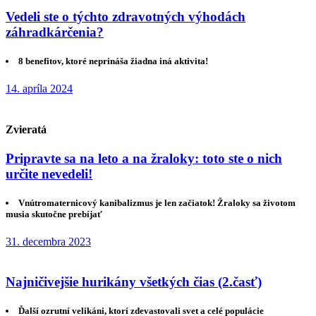
Vedeli ste o týchto zdravotných výhodách
záhradkárčenia?
8 benefitov, ktoré neprináša žiadna iná aktivita!
14. apríla 2024
Zvieratá
Pripravte sa na leto a na žraloky: toto ste o nich
určite nevedeli!
Vnútromaternicový kanibalizmus je len začiatok! Žraloky sa životom
musia skutočne prebíjať
31. decembra 2023
Najničivejšie hurikány všetkých čias (2.časť)
Ďalší ozrutní velikáni, ktorí zdevastovali svet a celé populácie