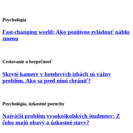
Psychológia
Fast-changing world: Ako pozitívne zvládnuť náhlu
zmenu
Cestovanie a bezpečnosť
Skryté kamery v hotelových izbách sú vážny
problém. Ako sa pred nimi chrániť?
Psychológia, úzkostné poruchy
Najväčší problém vysokoškolských študentov: Z
čoho majú obavy a úzkostné stavy?