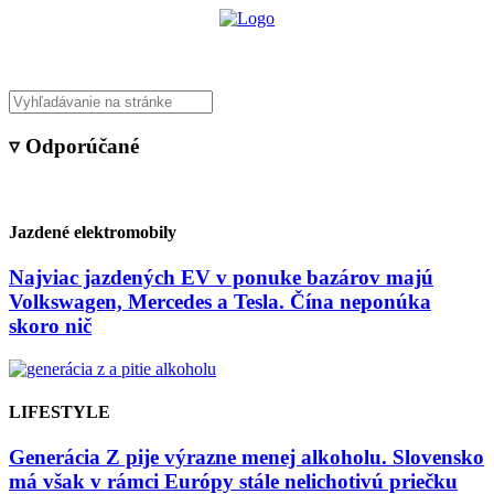
▿ Odporúčané
Jazdené elektromobily
Najviac jazdených EV v ponuke bazárov majú
Volkswagen, Mercedes a Tesla. Čína neponúka
skoro nič
LIFESTYLE
Generácia Z pije výrazne menej alkoholu. Slovensko
má však v rámci Európy stále nelichotivú priečku