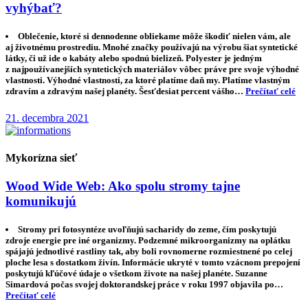
vyhýbať?
Oblečenie, ktoré si dennodenne obliekame môže škodiť nielen vám, ale
aj životnému prostrediu. Mnohé značky používajú na výrobu šiat syntetické
látky, či už ide o kabáty alebo spodnú bielizeň. Polyester je jedným
z najpoužívanejších syntetických materiálov vôbec práve pre svoje výhodné
vlastnosti. Výhodné vlastnosti, za ktoré platíme daň my. Platíme vlastným
zdravím a zdravým našej planéty. Šesťdesiat percent vášho…
Prečítať celé
21. decembra 2021
Mykorízna sieť
Wood Wide Web: Ako spolu stromy tajne
komunikujú
Stromy pri fotosyntéze uvoľňujú sacharidy do zeme, čím poskytujú
zdroje energie pre iné organizmy. Podzemné mikroorganizmy na oplátku
spájajú jednotlivé rastliny tak, aby boli rovnomerne rozmiestnené po celej
ploche lesa s dostatkom živín. Informácie ukryté v tomto vzácnom prepojení
poskytujú kľúčové údaje o všetkom živote na našej planéte. Suzanne
Simardová počas svojej doktorandskej práce v roku 1997 objavila po…
Prečítať celé