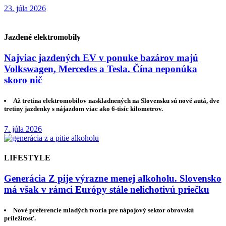
23. júla 2026
Jazdené elektromobily
Najviac jazdených EV v ponuke bazárov majú
Volkswagen, Mercedes a Tesla. Čína neponúka
skoro nič
Až tretina elektromobilov naskladnených na Slovensku sú nové autá, dve
tretiny jazdenky s nájazdom viac ako 6-tisíc kilometrov.
7. júla 2026
LIFESTYLE
Generácia Z pije výrazne menej alkoholu. Slovensko
má však v rámci Európy stále nelichotivú priečku
Nové preferencie mladých tvoria pre nápojový sektor obrovskú
príležitosť.