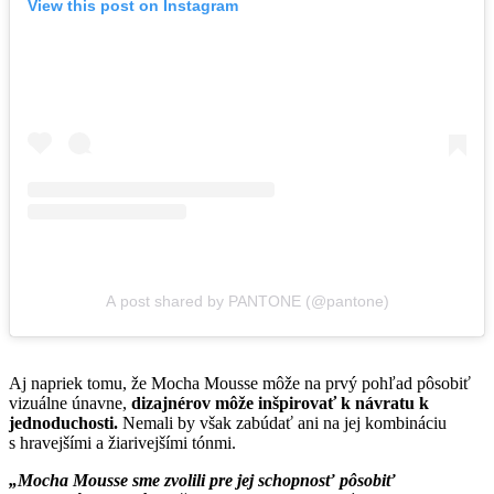
View this post on Instagram
A post shared by PANTONE (@pantone)
Aj napriek tomu, že Mocha Mousse môže na prvý pohľad pôsobiť
vizuálne únavne,
dizajnérov môže inšpirovať k návratu k
jednoduchosti.
Nemali by však zabúdať ani na jej kombináciu
s hravejšími a žiarivejšími tónmi.
„Mocha Mousse sme zvolili pre jej schopnosť pôsobiť