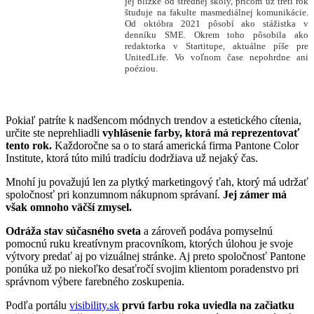
jej blízke od strednej školy, pričom už tretí rok
študuje na fakulte masmediálnej komunikácie.
Od októbra 2021 pôsobí ako stážistka v
denníku SME. Okrem toho pôsobila ako
redaktorka v Startitupe, aktuálne píše pre
UnitedLife. Vo voľnom čase nepohrdne ani
poéziou.
Pokiaľ patríte k nadšencom módnych trendov a estetického cítenia,
určite ste neprehliadli
vyhlásenie farby, ktorá má reprezentovať
tento rok.
Každoročne sa o to stará americká firma Pantone Color
Institute, ktorá túto milú tradíciu dodržiava už nejaký čas.
Mnohí ju považujú len za plytký marketingový ťah, ktorý má udržať
spoločnosť pri konzumnom nákupnom správaní.
Jej zámer má
však omnoho väčší zmysel.
Odráža stav súčasného sveta
a zároveň podáva pomyselnú
pomocnú ruku kreatívnym pracovníkom, ktorých úlohou je svoje
výtvory predať aj po vizuálnej stránke. Aj preto spoločnosť Pantone
ponúka už po niekoľko desaťročí svojim klientom poradenstvo pri
správnom výbere farebného zoskupenia.
Podľa portálu
visibility.sk
prvú farbu roka uviedla na začiatku