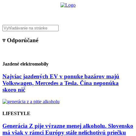
▿ Odporúčané
Jazdené elektromobily
Najviac jazdených EV v ponuke bazárov majú
Volkswagen, Mercedes a Tesla. Čína neponúka
skoro nič
LIFESTYLE
Generácia Z pije výrazne menej alkoholu. Slovensko
má však v rámci Európy stále nelichotivú priečku