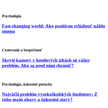
Psychológia
Fast-changing world: Ako pozitívne zvládnuť náhlu
zmenu
Cestovanie a bezpečnosť
Skryté kamery v hotelových izbách sú vážny
problém. Ako sa pred nimi chrániť?
Psychológia, úzkostné poruchy
Najväčší problém vysokoškolských študentov: Z
čoho majú obavy a úzkostné stavy?