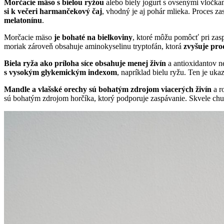
Morčacie mäso s bielou ryžou
alebo biely jogurt s ovsenými vločka
si k večeri harmančekový čaj
, vhodný je aj pohár mlieka. Proces za
melatonínu
.
Morčacie mäso
je bohaté na bielkoviny
, ktoré môžu pomôcť pri zas
moriak zároveň obsahuje aminokyselinu tryptofán, ktorá
zvyšuje pro
Biela ryža ako príloha síce obsahuje menej živín
a antioxidantov n
s vysokým glykemickým indexom
, napríklad bielu ryžu. Ten je uk
Mandle a vlašské orechy sú bohatým zdrojom viacerých živín
a r
sú bohatým zdrojom horčíka, ktorý podporuje zaspávanie. Skvele chu