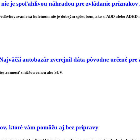
 nie je spoľahlivou náhradou pre zvládanie príznak
predávkovavanie sa kofeínom nie je dobrým spôsobom, ako si ADD alebo ADHD
Najväčší autobazár zverejnil dáta pôvodne určené pre
estrannosť s nižšou cenou ako SUV.
pov, ktoré vám pomôžu aj bez prípravy