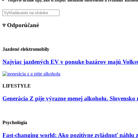
Objavte účinné tipy, ako si zlepšiť mentálne sústredenie a zvládnuť každo
▿ Odporúčané
Jazdené elektromobily
Najviac jazdených EV v ponuke bazárov majú Volksw
LIFESTYLE
Generácia Z pije výrazne menej alkoholu. Slovensko 
Psychológia
Fast-changing world: Ako pozitívne zvládnuť náhlu