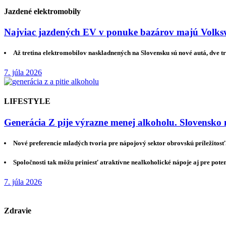
Jazdené elektromobily
Najviac jazdených EV v ponuke bazárov majú Volksw
Až tretina elektromobilov naskladnených na Slovensku sú nové autá, dve tr
7. júla 2026
LIFESTYLE
Generácia Z pije výrazne menej alkoholu. Slovensko 
Nové preferencie mladých tvoria pre nápojový sektor obrovskú príležitosť
Spoločnosti tak môžu priniesť atraktívne nealkoholické nápoje aj pre pote
7. júla 2026
Zdravie