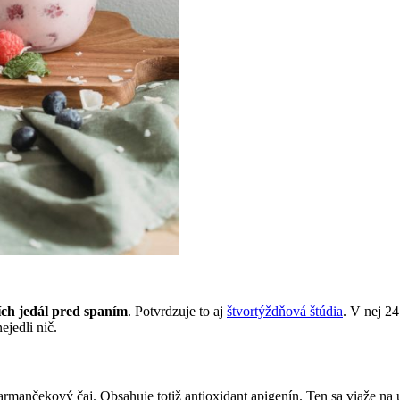
ích jedál pred spaním
. Potvrdzuje to aj
štvortýždňová štúdia
. V nej 2
ejedli nič.
mančekový čaj. Obsahuje totiž antioxidant apigenín. Ten sa viaže na 