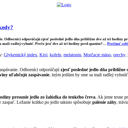
lógie
Biznis & Start-up
Auto & Mobilita
Ľudia
Zdravie
Odporú
 kedy?
Odborníci odporúčajú zjesť posledné jedlo dňa približne dve až tri hodiny pred
sa mali radšej vyhnúť. Prečo jesť dve až tri hodiny pred spaním?…
Prečítať celé
y:
Glykemický index
,
Kivi
,
kofeín
,
melatonin
,
Morčacie mäso
,
orechy
,
zaspávanie. Odborníci odporúčajú
zjesť posledné jedlo dňa približne
viny uľahčujú zaspávanie
, iným jedlám by sme sa mali radšej vyhnúť
 hodiny presunie jedlo zo žalúdka do tenkého čreva
. Ak jeme tesne p
 zaspať. Ležanie krátko po jedlo takisto spôsobuje
pálenie záhy
, tráv