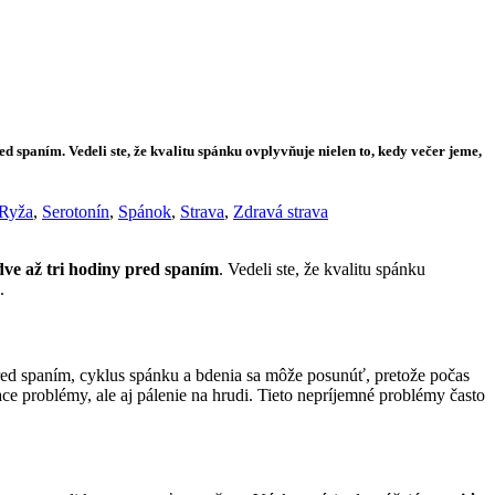
čané
Hľadať
 spaním. Vedeli ste, že kvalitu spánku ovplyvňuje nielen to, kedy večer jeme,
Ryža
,
Serotonín
,
Spánok
,
Strava
,
Zdravá strava
 dve až tri hodiny pred spaním
. Vedeli ste, že kvalitu spánku
.
red spaním, cyklus spánku a bdenia sa môže posunúť, pretože počas
iace problémy, ale aj pálenie na hrudi. Tieto nepríjemné problémy často