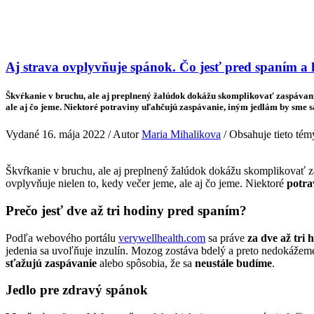
Veda & Techno
Aj strava ovplyvňuje spánok. Čo jesť pred spaním a
Škvŕkanie v bruchu, ale aj preplnený žalúdok dokážu skomplikovať zaspávanie. 
ale aj čo jeme. Niektoré potraviny uľahčujú zaspávanie, iným jedlám by sme 
Vydané 16. mája 2022 / Autor
Maria Mihalikova
/ Obsahuje tieto tém
Škvŕkanie v bruchu, ale aj preplnený žalúdok dokážu skomplikovať 
ovplyvňuje nielen to, kedy večer jeme, ale aj čo jeme. Niektoré
potra
Prečo jesť dve až tri hodiny pred spaním?
Podľa webového portálu
verywellhealth.com
sa práve
za dve až tri
jedenia sa uvoľňuje inzulín. Mozog zostáva bdelý a preto nedokážeme
sťažujú zaspávanie
alebo spôsobia, že sa
neustále budíme
.
Jedlo pre zdravý spánok