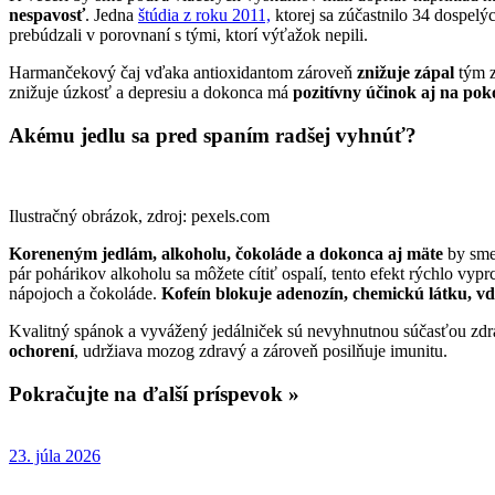
nespavosť
. Jedna
štúdia z roku 2011,
ktorej sa zúčastnilo 34 dospelý
prebúdzali v porovnaní s tými, ktorí výťažok nepili.
Harmančekový čaj vďaka antioxidantom zároveň
znižuje zápal
tým z
znižuje úzkosť a depresiu a dokonca má
pozitívny účinok aj na pok
Akému jedlu sa pred spaním radšej vyhnúť?
Ilustračný obrázok, zdroj: pexels.com
Koreneným jedlám, alkoholu, čokoláde a dokonca aj mäte
by sme
pár pohárikov alkoholu sa môžete cítiť ospalí, tento efekt rýchlo vyp
nápojoch a čokoláde.
Kofeín blokuje adenozín, chemickú látku, vďa
Kvalitný spánok a vyvážený jedálniček sú nevyhnutnou súčasťou zdra
ochorení
, udržiava mozog zdravý a zároveň posilňuje imunitu.
Pokračujte na ďalší príspevok »
23. júla 2026