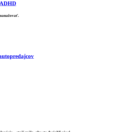
ov ADHD
 manažovať.
 autopredajcov