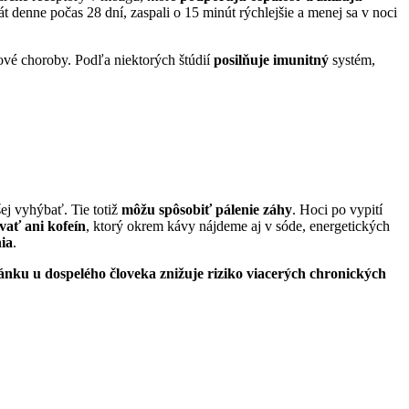
t denne počas 28 dní, zaspali o 15 minút rýchlejšie a menej sa v noci
ové choroby. Podľa niektorých štúdií
posilňuje imunitný
systém,
ej vyhýbať. Tie totiž
môžu spôsobiť pálenie záhy
. Hoci po vypití
ať ani kofeín
, ktorý okrem kávy nájdeme aj v sóde, energetických
ia
.
nku u dospelého človeka znižuje riziko viacerých chronických