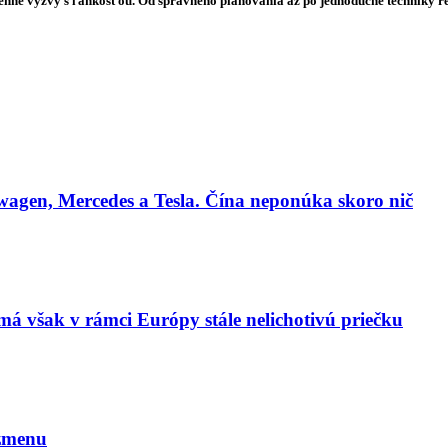
denné výzvy s ľahkosťou. Od správneho plánovania až po jednoduché techniky rela
agen, Mercedes a Tesla. Čína neponúka skoro nič
má však v rámci Európy stále nelichotivú priečku
 zmenu