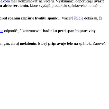
ine.com
mali konzumovať na večeru. Výskumníci odporúčajú
uvariť
n alebo sérotonín
, ktoré zvyšujú produkciu spánkového hormónu
 pred spaním zlepšuje kvalitu spánku.
Viaceré
štúdie
dokázali, že
ie
odporúčajú konzumovať
hodinku pred spaním potraviny
ngán, ale aj
melatonín, ktorý pripravuje telo na spánok
. Zároveň