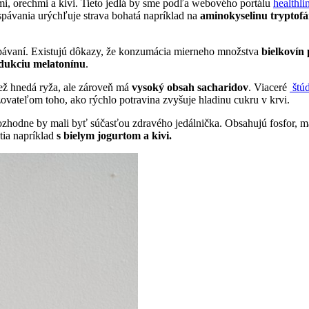
mi, orechmi a kivi. Tieto jedlá by sme podľa webového portálu
healthl
spávania urýchľuje strava bohatá napríklad na
aminokyselinu tryptofá
pávaní. Existujú dôkazy, že konzumácia mierneho množstva
bielkovín
dukciu melatonínu
.
ež hnedá ryža, ale zároveň má
vysoký obsah sacharidov
. Viaceré
štúd
azovateľom toho, ako rýchlo potravina zvyšuje hladinu cukru v krvi.
ozhodne by mali byť súčasťou zdravého jedálnička. Obsahujú fosfor, ma
tia napríklad
s bielym jogurtom a kivi.