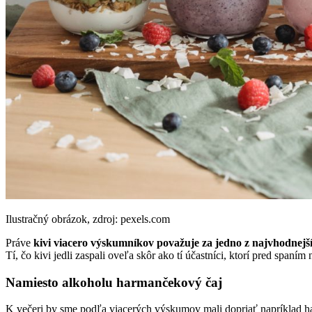
Ilustračný obrázok, zdroj: pexels.com
Práve
kivi viacero výskumníkov považuje za jedno z najvhodnejš
Tí, čo kivi jedli zaspali oveľa skôr ako tí účastníci, ktorí pred spaním n
Namiesto alkoholu harmančekový čaj
K večeri by sme podľa viacerých výskumov mali dopriať napríklad har