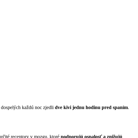
4 dospelých každú noc zjedli
dve kivi jednu hodinu pred spaním
.
určité receptory v mozgu, ktoré
podporujú ospalosť a znižujú