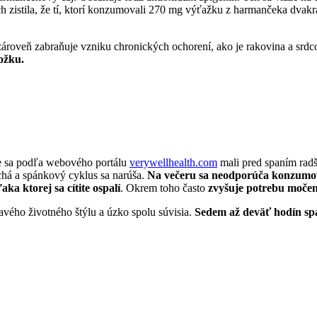
ch zistila, že tí, ktorí konzumovali 270 mg výťažku z harmančeka dvakrá
ároveň zabraňuje vzniku chronických ochorení, ako je rakovina a srdc
ožku.
 sa podľa webového portálu
verywellhealth.com
mali pred spaním radš
rchá a spánkový cyklus sa narúša.
Na večeru sa neodporúča konzumov
ka ktorej sa cítite ospalí
. Okrem toho často
zvyšuje potrebu močen
vého životného štýlu a úzko spolu súvisia.
Sedem až deväť hodín spá