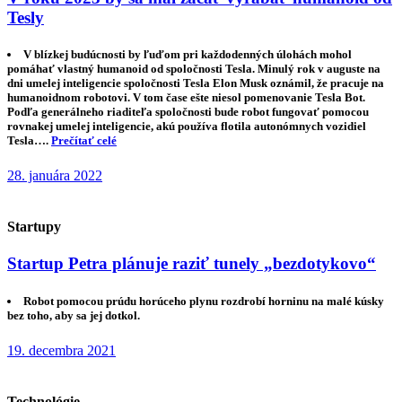
Tesly
V blízkej budúcnosti by ľuďom pri každodenných úlohách mohol
pomáhať vlastný humanoid od spoločnosti Tesla. Minulý rok v auguste na
dni umelej inteligencie spoločnosti Tesla Elon Musk oznámil, že pracuje na
humanoidnom robotovi. V tom čase ešte niesol pomenovanie Tesla Bot.
Podľa generálneho riaditeľa spoločnosti bude robot fungovať pomocou
rovnakej umelej inteligencie, akú používa flotila autonómnych vozidiel
Tesla….
Prečítať celé
28. januára 2022
Startupy
Startup Petra plánuje raziť tunely „bezdotykovo“
Robot pomocou prúdu horúceho plynu rozdrobí horninu na malé kúsky
bez toho, aby sa jej dotkol.
19. decembra 2021
Technológie