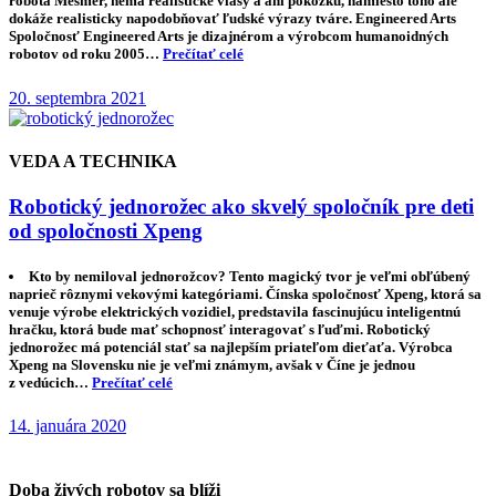
robota Mesmer, nemá realistické vlasy a ani pokožku, namiesto toho ale
dokáže realisticky napodobňovať ľudské výrazy tváre. Engineered Arts
Spoločnosť Engineered Arts je dizajnérom a výrobcom humanoidných
robotov od roku 2005…
Prečítať celé
20. septembra 2021
VEDA A TECHNIKA
Robotický jednorožec ako skvelý spoločník pre deti
od spoločnosti Xpeng
Kto by nemiloval jednorožcov? Tento magický tvor je veľmi obľúbený
naprieč rôznymi vekovými kategóriami. Čínska spoločnosť Xpeng, ktorá sa
venuje výrobe elektrických vozidiel, predstavila fascinujúcu inteligentnú
hračku, ktorá bude mať schopnosť interagovať s ľuďmi. Robotický
jednorožec má potenciál stať sa najlepším priateľom dieťaťa. Výrobca
Xpeng na Slovensku nie je veľmi známym, avšak v Číne je jednou
z vedúcich…
Prečítať celé
14. januára 2020
Doba živých robotov sa blíži