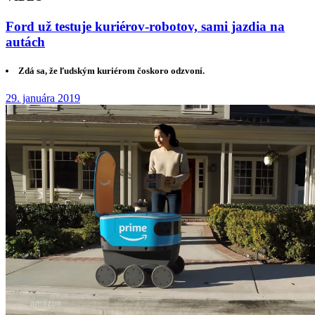
Ford už testuje kuriérov-robotov, sami jazdia na
autách
Zdá sa, že ľudským kuriérom čoskoro odzvoní.
29. januára 2019