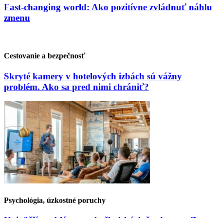
Fast-changing world: Ako pozitívne zvládnuť náhlu
zmenu
Cestovanie a bezpečnosť
Skryté kamery v hotelových izbách sú vážny
problém. Ako sa pred nimi chrániť?
Psychológia, úzkostné poruchy