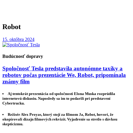
Robot
15. októbra 2024
Budúcnosť dopravy
Spoločnosť Tesla predstavila autonómne taxíky a
robotov počas prezentácie We, Robot, pripomínala
známy film
Aj tentokrát prezentácia od spoločnosti Elona Muska rozprúdila
internetovú diskusiu. Naposledy sa im to podarili pri predstavení
Cybertrucku.
Režisér Alex Proyas, ktorý stojí za filmom Ja, Robot, hovorí, že
okopírovali dizajn filmových rekvizít. Vyjadrenie sa stretlo s dávkou
skepticizmu.