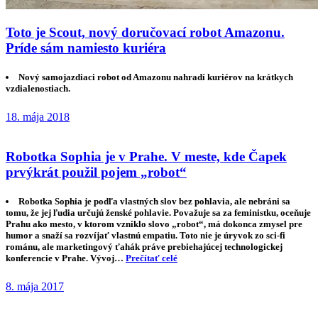
Toto je Scout, nový doručovací robot Amazonu.
Príde sám namiesto kuriéra
Nový samojazdiaci robot od Amazonu nahradí kuriérov na krátkych
vzdialenostiach.
18. mája 2018
Robotka Sophia je v Prahe. V meste, kde Čapek
prvýkrát použil pojem „robot“
Robotka Sophia je podľa vlastných slov bez pohlavia, ale nebráni sa
tomu, že jej ľudia určujú ženské pohlavie. Považuje sa za feministku, oceňuje
Prahu ako mesto, v ktorom vzniklo slovo „robot“, má dokonca zmysel pre
humor a snaží sa rozvíjať vlastnú empatiu. Toto nie je úryvok zo sci-fi
románu, ale marketingový ťahák práve prebiehajúcej technologickej
konferencie v Prahe. Vývoj…
Prečítať celé
8. mája 2017