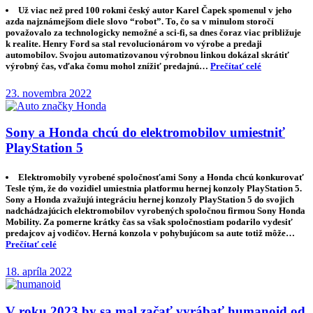
Už viac než pred 100 rokmi český autor Karel Čapek spomenul v jeho
azda najznámejšom diele slovo “robot”. To, čo sa v minulom storočí
považovalo za technologicky nemožné a sci-fi, sa dnes čoraz viac približuje
k realite. Henry Ford sa stal revolucionárom vo výrobe a predaji
automobilov. Svojou automatizovanou výrobnou linkou dokázal skrátiť
výrobný čas, vďaka čomu mohol znížiť predajnú…
Prečítať celé
23. novembra 2022
Sony a Honda chcú do elektromobilov umiestniť
PlayStation 5
Elektromobily vyrobené spoločnosťami Sony a Honda chcú konkurovať
Tesle tým, že do vozidiel umiestnia platformu hernej konzoly PlayStation 5.
Sony a Honda zvažujú integráciu hernej konzoly PlayStation 5 do svojich
nadchádzajúcich elektromobilov vyrobených spoločnou firmou Sony Honda
Mobility. Za pomerne krátky čas sa však spoločnostiam podarilo vydesiť
predajcov aj vodičov. Herná konzola v pohybujúcom sa aute totiž môže…
Prečítať celé
18. apríla 2022
V roku 2023 by sa mal začať vyrábať humanoid od