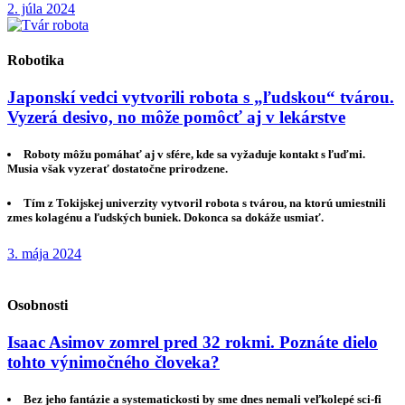
2. júla 2024
Robotika
Japonskí vedci vytvorili robota s „ľudskou“ tvárou.
Vyzerá desivo, no môže pomôcť aj v lekárstve
Roboty môžu pomáhať aj v sfére, kde sa vyžaduje kontakt s ľuďmi.
Musia však vyzerať dostatočne prirodzene.
Tím z Tokijskej univerzity vytvoril robota s tvárou, na ktorú umiestnili
zmes kolagénu a ľudských buniek. Dokonca sa dokáže usmiať.
3. mája 2024
Osobnosti
Isaac Asimov zomrel pred 32 rokmi. Poznáte dielo
tohto výnimočného človeka?
Bez jeho fantázie a systematickosti by sme dnes nemali veľkolepé sci-fi