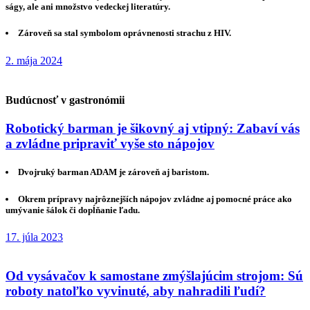
ságy, ale ani množstvo vedeckej literatúry.
Zároveň sa stal symbolom oprávnenosti strachu z HIV.
2. mája 2024
Budúcnosť v gastronómii
Robotický barman je šikovný aj vtipný: Zabaví vás
a zvládne pripraviť vyše sto nápojov
Dvojruký barman ADAM je zároveň aj baristom.
Okrem prípravy najrôznejších nápojov zvládne aj pomocné práce ako
umývanie šálok či dopĺňanie ľadu.
17. júla 2023
Od vysávačov k samostane zmýšlajúcim strojom: Sú
roboty natoľko vyvinuté, aby nahradili ľudí?