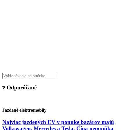
▿ Odporúčané
Jazdené elektromobily
Najviac jazdených EV v ponuke bazárov majú
Volkswagen, Mercedes a Tesla. Čína neponúka