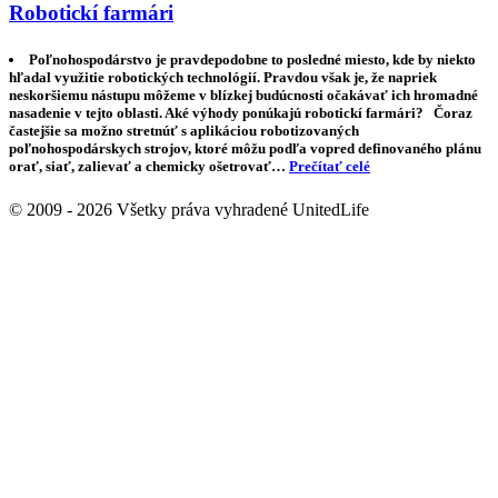
Robotickí farmári
Poľnohospodárstvo je pravdepodobne to posledné miesto, kde by niekto
hľadal využitie robotických technológií. Pravdou však je, že napriek
neskoršiemu nástupu môžeme v blízkej budúcnosti očakávať ich hromadné
nasadenie v tejto oblasti. Aké výhody ponúkajú robotickí farmári? Čoraz
častejšie sa možno stretnúť s aplikáciou robotizovaných
poľnohospodárskych strojov, ktoré môžu podľa vopred definovaného plánu
orať, siať, zalievať a chemicky ošetrovať…
Prečítať celé
© 2009 - 2026 Všetky práva vyhradené UnitedLife