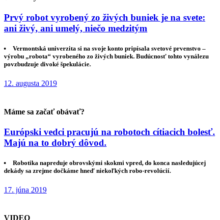
Prvý robot vyrobený zo živých buniek je na svete:
ani živý, ani umelý, niečo medzitým
Vermontská univerzita si na svoje konto pripísala svetové prvenstvo –
výrobu „robota“ vyrobeného zo živých buniek. Budúcnosť tohto vynálezu
povzbudzuje divoké špekulácie.
12. augusta 2019
Máme sa začať obávať?
Európski vedci pracujú na robotoch cítiacich bolesť.
Majú na to dobrý dôvod.
Robotika napreduje obrovskými skokmi vpred, do konca nasledujúcej
dekády sa zrejme dočkáme hneď niekoľkých robo-revolúcií.
17. júna 2019
VIDEO