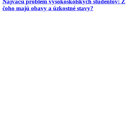
Najväčší problém vysokoškolských študentov: Z
čoho majú obavy a úzkostné stavy?