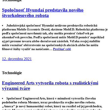
Spoločnosť Hyundai predstavila nového
štvorkolesového robota
Juhokórejská spoločnosť Hyundai nedávno predstavila robotickú
platformu Mobile Eccentric Droid, skrátene MobED. Robotická platforma je
podľa spoločnosti navrhnutá tak, aby mohla preniesť čokoľvek po
akomkoľvek povrchu. Podľa spoločnosti môže MobED pomôcť napríklad
aj pri presune tovaru alebo doručovaní zásielok. Vďaka svojej stabilite
môže roznášať občerstvenie na spoločenských akciách alebo ho môžu
filmové štáby využiť na natáčanie…
Prečítať celé
12. decembra 2021
Technológie
Engineered Arts vytvorila robota s realistickými
výrazmi tváre
Spoločnosť Engineered Arts, ktorá v minulosti vytvorila človeku
podobného robota Mesmer, teraz predstavila svojho nového robota.
„Ameca“ je nový humanoidný robot, ktorý na rozdiel od jej predchodcu,