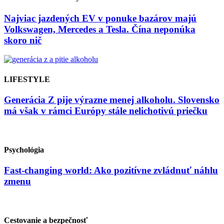
Najviac jazdených EV v ponuke bazárov majú
Volkswagen, Mercedes a Tesla. Čína neponúka
skoro nič
LIFESTYLE
Generácia Z pije výrazne menej alkoholu. Slovensko
má však v rámci Európy stále nelichotivú priečku
Psychológia
Fast-changing world: Ako pozitívne zvládnuť náhlu
zmenu
Cestovanie a bezpečnosť