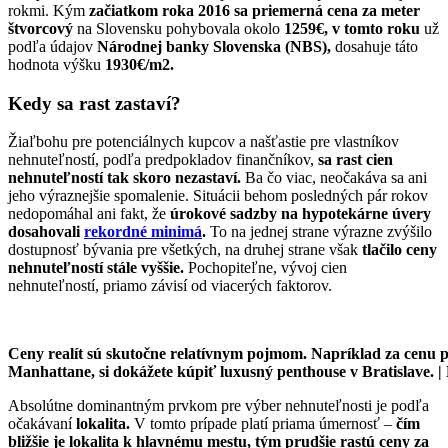
rokmi. Kým
začiatkom roka 2016
sa priemerná cena za meter
štvorcový
na Slovensku pohybovala okolo
1259€,
v tomto roku
už
podľa údajov
Národnej banky Slovenska (NBS),
dosahuje táto
hodnota výšku
1930€/m2.
Kedy sa rast zastaví?
Žiaľbohu pre potenciálnych kupcov a našťastie pre vlastníkov
nehnuteľností, podľa predpokladov finančníkov,
sa rast cien
nehnuteľností tak skoro nezastaví.
Ba čo viac, neočakáva sa ani
jeho výraznejšie spomalenie. Situácii behom posledných pár rokov
nedopomáhal ani fakt, že
úrokové sadzby na hypotekárne úvery
dosahovali
rekordné minimá
.
To na jednej strane výrazne zvýšilo
dostupnosť bývania pre všetkých, na druhej strane však
tlačilo ceny
nehnuteľností stále vyššie.
Pochopiteľne, vývoj cien
nehnuteľností, priamo závisí od viacerých faktorov.
Ceny realít sú skutočne relatívnym pojmom. Napríklad za cenu
Manhattane, si dokážete kúpiť luxusný penthouse v Bratislave. |
Absolútne dominantným prvkom pre výber nehnuteľnosti je podľa
očakávaní
lokalita.
V tomto prípade platí priama úmernosť –
čím
bližšie je lokalita k hlavnému mestu, tým prudšie rastú ceny za