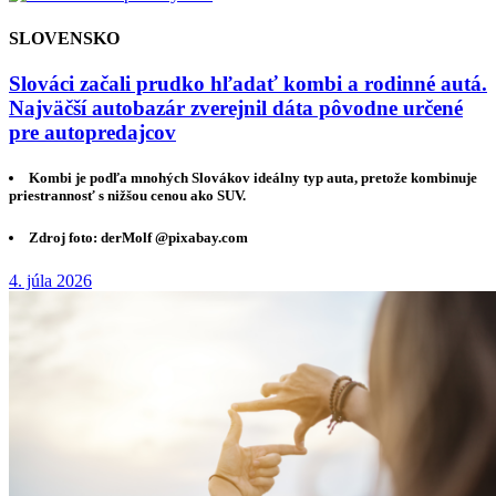
SLOVENSKO
Slováci začali prudko hľadať kombi a rodinné autá.
Najväčší autobazár zverejnil dáta pôvodne určené
pre autopredajcov
Kombi je podľa mnohých Slovákov ideálny typ auta, pretože kombinuje
priestrannosť s nižšou cenou ako SUV.
Zdroj foto: derMolf @pixabay.com
4. júla 2026