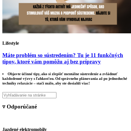
Lifestyle
Máte problém so sústredením? Tu je 11 funkčných
tipov, ktoré vám pomôžu aj bez prípravy
Objavte účinné tipy, ako si zlepšiť mentálne sústredenie a zvládnuť
každodenné výzvy s ľahkosťou. Od správneho plánovania až po jednoduché
techniky relaxácie – stačí málo, aby ste dosiahli viac!
▿ Odporúčané
Jazdené elektromobily