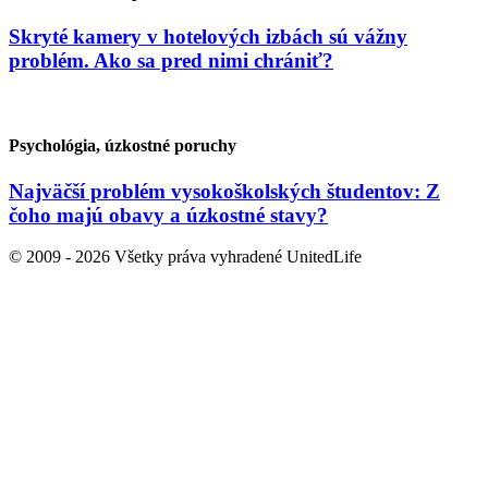
Skryté kamery v hotelových izbách sú vážny
problém. Ako sa pred nimi chrániť?
Psychológia, úzkostné poruchy
Najväčší problém vysokoškolských študentov: Z
čoho majú obavy a úzkostné stavy?
© 2009 - 2026 Všetky práva vyhradené UnitedLife