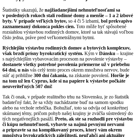
Štatistiky ukazujú, že
najžiadanejšími nehnuteľnosťami sa
v posledných rokoch stali rodinné domy a menšie – 1 a 2 izbové
byty.
V prípade veľkých bytov,
so 4 či 5 izbami,
bol prekvapivo
zaznamenaný dokonca pokles cien.
Toto môže byť spôsobené
rozsiahlou výstavbou rodinných domov, ktoré sa tak stávajú voľbou
číslo jedna, práve pred veľkometrážnymi bytmi.
Rýchlejšiu výstavbu rodinných domov a bytových komplexov,
však brzdí prísny byrokratický systém.
Kým v
Dánsku
– krajine
s najrýchlejším vybavovacím procesom na povolenie výstavby –
dostanete všetky potrebné povolenia priemerne už v priebehu
64 dní,
u nás
vás celý tento proces okrem množstva nervov, bude
stáť aj približne
300 dní čakania,
na získanie povolení.
Horšie je
na tom už len Cyprus, kde si na papiere k výstavbe počkáte
neuveriteľných 507 dní!
Tak či onak, v prípade realitného trhu na Slovensku, je zo štatistík
badateľný fakt, že sa vždy nachádzame buď na samom spodku
alebo na vrchole rebríčka. Bohužiaľ, toto sa odvíja od konkrétnej
skúmanej témy, pričom pohyb našej krajiny je zväčša sústredený do
tých negatívnejších pasáží.
Preto, ak ste sa rozhodli pre výstavbu
či kúpu nehnuteľnosti, vybavte sa najmä pevnými nervami
a pripravte sa na komplikovaný proces, ktorý vám okrem
množstva byrokratických záležitostí, neuľahčí ani aktuálny