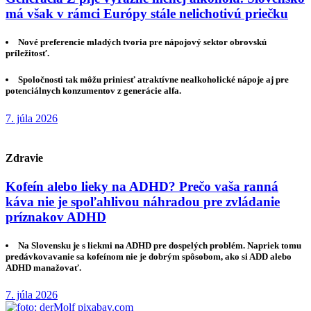
má však v rámci Európy stále nelichotivú priečku
Nové preferencie mladých tvoria pre nápojový sektor obrovskú
príležitosť.
Spoločnosti tak môžu priniesť atraktívne nealkoholické nápoje aj pre
potenciálnych konzumentov z generácie alfa.
7. júla 2026
Zdravie
Kofeín alebo lieky na ADHD? Prečo vaša ranná
káva nie je spoľahlivou náhradou pre zvládanie
príznakov ADHD
Na Slovensku je s liekmi na ADHD pre dospelých problém. Napriek tomu
predávkovavanie sa kofeínom nie je dobrým spôsobom, ako si ADD alebo
ADHD manažovať.
7. júla 2026