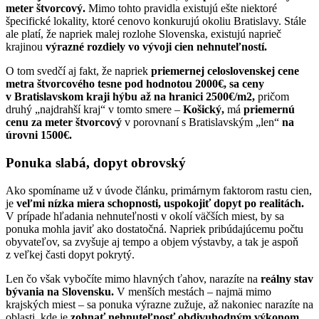
meter štvorcový.
Mimo tohto pravidla existujú ešte niektoré
špecifické lokality, ktoré cenovo konkurujú okoliu Bratislavy. Stále
ale platí, že napriek malej rozlohe Slovenska, existujú naprieč
krajinou
výrazné rozdiely vo vývoji cien nehnuteľností.
O tom svedčí aj fakt, že napriek
priemernej celoslovenskej cene
metra štvorcového tesne pod hodnotou 2000€,
sa ceny
v Bratislavskom kraji hýbu až na hranici 2500€/m2,
pričom
druhý „najdrahší kraj“ v tomto smere –
Košický,
má
priemernú
cenu za meter štvorcový
v porovnaní s Bratislavským „len“
na
úrovni 1500€.
Ponuka slabá, dopyt obrovský
Ako spomíname už v úvode článku, primárnym faktorom rastu cien,
je
veľmi nízka miera schopnosti, uspokojiť dopyt po realitách.
V prípade hľadania nehnuteľnosti v okolí väčších miest, by sa
ponuka mohla javiť ako dostatočná. Napriek pribúdajúcemu počtu
obyvateľov, sa zvyšuje aj tempo a objem výstavby, a tak je aspoň
z veľkej časti dopyt pokrytý.
Len čo však vybočíte mimo hlavných ťahov, narazíte na
reálny stav
bývania na Slovensku.
V menších mestách – najmä mimo
krajských miest – sa ponuka výrazne zužuje, až nakoniec narazíte na
oblasti, kde je
zohnať nehnuteľnosť obdivuhodným výkonom.