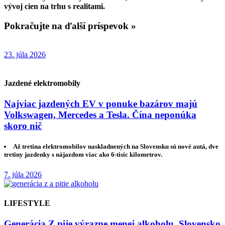
vývoj cien na trhu s realitami.
Pokračujte na ďalší príspevok »
23. júla 2026
Jazdené elektromobily
Najviac jazdených EV v ponuke bazárov majú
Volkswagen, Mercedes a Tesla. Čína neponúka
skoro nič
Až tretina elektromobilov naskladnených na Slovensku sú nové autá, dve
tretiny jazdenky s nájazdom viac ako 6-tisíc kilometrov.
7. júla 2026
LIFESTYLE
Generácia Z pije výrazne menej alkoholu. Slovensko