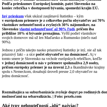
Podľa prieskumov Európskej komisie, patrí Slovensko na
koniec rebríčka v dostupnosti bývania, spomedzi krajín EÚ.
Iný prieskum
však ukázal zaujímavú štatistiku – kým
v európskom priemere je z celkového počtu obyvateľov asi 70%
vlastníkov nehnuteľností a zvyšných 30% nájomníkov, na
Slovensku
vlastní nehnuteľnosť až 90% ľudí,
pričom iba
približne 10% si bývanie prenajíma.
Vyšší podiel vlastníkov
svojich domovov má už len Maďarsko a Rumunsko (niečo nad
90%).
Jednou z príčin takejto naoko priaznivej štatistiky je iný, nie až tak
priaznivý fakt – a síce
počet obyvateľov na domácnosť.
Aj v
tomto smere je Slovensko na vrchole európskych rebríčkov, keďže
v jednej domácnosti u nás v priemere spolunažíva 2,9 osoby,
pričom európsky priemer je na úrovni 2,3
a škandinávske krajiny
spolu s Nemeckom, dosahujú úroveň presne 2,0 obyvateľov na
jednu domácnosť.
Rozmáhajúca sa suburbanizácia zvyšuje dopyt po rodinných do
možnosťami na sebarealizáciu. | Foto: pexels.com
Aké typy nehnuteľností „idú“ najviac?