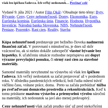
však len špičkou ľadovca. Ich veľký nedostatok…
Prečítať celé
Vydané 9. júla 2021 / Autor
Filip Okál
/ Obsahuje tieto témy:
Byty
,
Bývanie
,
Ceny
,
Ceny nehnuteľností
,
Domy
,
Ekonomika
,
Euro
,
Európska komisia
,
Európska únia
,
Financie
,
Hodnota
,
Hypotéka
,
Investície
,
Národná banka Slovenska
,
NBS
,
Nehnuteľnosti
,
Peniaze
,
Pozemky
,
Rast cien
,
Reality
,
Stavba
Kúpa nehnuteľnosti
predstavuje pre bežného človeka
nadmernú
finančnú záťaž.
V porovnaní s minulosťou, je dnes už skôr
vzácnosťou, ak si niekto dokáže zabezpečiť
vlastné bývanie bez
hypotéky.
K uľahčeniu situácie rozhodne neprispieva ani
dopyt
výrazne prevyšujúci ponuku,
či
strmý rast cien za stavebné
materiály.
Samotné materiály nevyhnutné na výstavbu sú však len
špičkou
ľadovca
. Ich veľký nedostatok sa začal prejavovať až v poslednom
roku. V dôsledku pandemických reštrikcií, boli ľudia nútení tráviť
väčšinu času, vrátane práce, doma. Preto sa začala prebúdzať
túžba
po zveľaďovaní domáceho prostredia a rekonštrukciách.
Keď k
tomu prirátame
masívnu výstavbu a priemyselnú výrobu
náročnú
na materiály, ich nedostatok sa javí ako menej prekvapivý.
Ceny nehnuteľností
však začali prudko rásť už pred niekoľkými