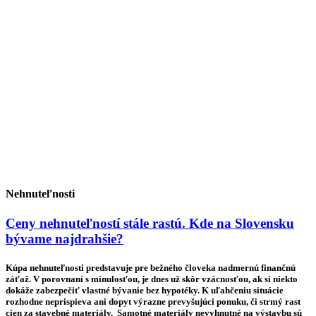
Nehnuteľnosti
Ceny nehnuteľností stále rastú. Kde na Slovensku
bývame najdrahšie?
Kúpa nehnuteľnosti predstavuje pre bežného človeka nadmernú finančnú
záťaž. V porovnaní s minulosťou, je dnes už skôr vzácnosťou, ak si niekto
dokáže zabezpečiť vlastné bývanie bez hypotéky. K uľahčeniu situácie
rozhodne neprispieva ani dopyt výrazne prevyšujúci ponuku, či strmý rast
cien za stavebné materiály. Samotné materiály nevyhnutné na výstavbu sú