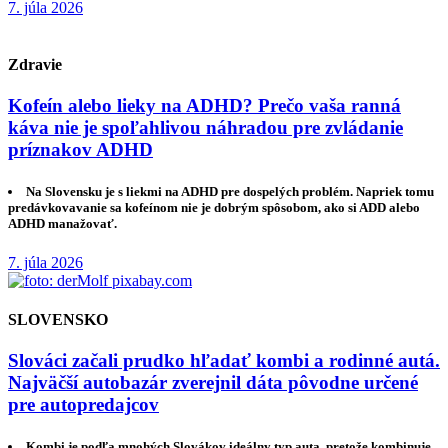
7. júla 2026
Zdravie
Kofeín alebo lieky na ADHD? Prečo vaša ranná
káva nie je spoľahlivou náhradou pre zvládanie
príznakov ADHD
Na Slovensku je s liekmi na ADHD pre dospelých problém. Napriek tomu
predávkovavanie sa kofeínom nie je dobrým spôsobom, ako si ADD alebo
ADHD manažovať.
7. júla 2026
SLOVENSKO
Slováci začali prudko hľadať kombi a rodinné autá.
Najväčší autobazár zverejnil dáta pôvodne určené
pre autopredajcov
Kombi je podľa mnohých Slovákov ideálny typ auta, pretože kombinuje