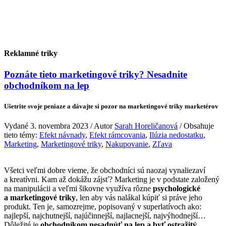
Reklamné triky
Poznáte tieto marketingové triky? Nesadnite
obchodníkom na lep
Ušetrite svoje peniaze a dávajte si pozor na marketingové triky marketérov
Vydané 3. novembra 2023 / Autor
Sarah Horeličanová
/ Obsahuje
tieto témy:
Efekt návnady
,
Efekt rámcovania
,
Ilúzia nedostatku
,
Marketing
,
Marketingové triky
,
Nakupovanie
,
Zľava
Všetci veľmi dobre vieme, že obchodníci sú naozaj vynaliezaví
a kreatívni. Kam až dokážu zájsť? Marketing je v podstate založený
na manipulácii a veľmi šikovne využíva rôzne
psychologické
a marketingové triky
, len aby vás nalákal kúpiť si práve jeho
produkt. Ten je, samozrejme, popisovaný v superlatívoch ako:
najlepší, najchutnejší, najúčinnejší, najlacnejší, najvýhodnejší…
Dôležité je
obchodníkom nesadnúť na lep a byť ostražitý
.