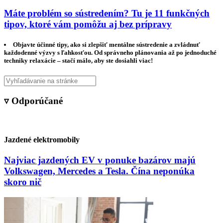
Máte problém so sústredením? Tu je 11 funkčných
tipov, ktoré vám pomôžu aj bez prípravy
Objavte účinné tipy, ako si zlepšiť mentálne sústredenie a zvládnuť
každodenné výzvy s ľahkosťou. Od správneho plánovania až po jednoduché
techniky relaxácie – stačí málo, aby ste dosiahli viac!
▿ Odporúčané
Jazdené elektromobily
Najviac jazdených EV v ponuke bazárov majú
Volkswagen, Mercedes a Tesla. Čína neponúka
skoro nič