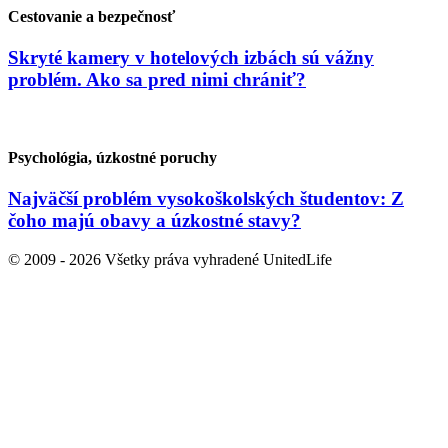
Cestovanie a bezpečnosť
Skryté kamery v hotelových izbách sú vážny
problém. Ako sa pred nimi chrániť?
Psychológia, úzkostné poruchy
Najväčší problém vysokoškolských študentov: Z
čoho majú obavy a úzkostné stavy?
© 2009 - 2026 Všetky práva vyhradené UnitedLife