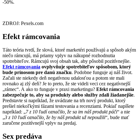
-50%.
ZDROJ: Pexels.com
Efekt rámcovania
Táto teória tvrdí, že slová, ktoré marketéri používajú a spôsob akým
niečo rámcujú, má priamy vplyv na nákupné rozhodnutia
spotrebiteľov. Rámcujú svoj obsah tak, aby pôsobil pozitívnejšie.
Efekt rámcovania
ovplyvňuje spotrebiteľov spôsobom, ktorý
bude prínosom pre danú značku
. Podobne funguje aj náš život.
Začali ste niekedy deň negatívnou udalosťou a potom ste mali
rovnako aj zlý deň? Je to preto, že ste videli veci cez negatívnejší
„rámec“. A ako to funguje v praxi marketingu?
Efekt rámcovania
zabezpečuje to, aby sa produkty alebo služby zdali žiadanejšie
.
Predstavte si napríklad, že uvádzate na trh nový produkt, ktorý
prešiel niekoľkými fázami testovania a recenziami. Pokiaľ napíšete
napríklad: „
7 z 10 ľudí označilo, že sa im náš produkt páči
“ a nie
„
3 z 10 ľudí označilo, že by náš produkt už nepoužili
“, bude mať
zaručene pozitívnejší vplyv na predaj.
Sex predáva