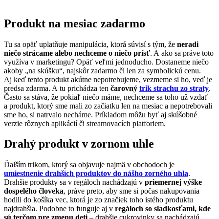
Produkt na mesiac zadarmo
Tu sa opäť uplatňuje manipulácia, ktorá súvisí s tým, že
neradi
niečo strácame alebo nechceme o niečo prísť
. A ako sa práve toto
využíva v marketingu? Opäť veľmi jednoducho. Dostaneme niečo
akoby „na skúšku“, najskôr zadarmo či len za symbolickú cenu.
Aj keď tento produkt akútne nepotrebujeme, vezmeme si ho, veď je
predsa zdarma. A tu prichádza ten
čarovný
trik strachu zo straty
.
Často sa stáva, že pokiaľ niečo máme, nechceme sa toho už vzdať
a produkt, ktorý sme mali zo začiatku len na mesiac a nepotrebovali
sme ho, si natrvalo necháme. Príkladom môžu byť aj skúšobné
verzie rôznych aplikácií či streamovacích platforiem.
Drahý produkt v zornom uhle
Ďalším trikom, ktorý sa objavuje najmä v obchodoch je
umiestnenie drahších produktov do nášho zorného uhla
.
Drahšie produkty sa v regáloch nachádzajú v
priemernej výške
dospelého človeka
, práve preto, aby sme si počas nakupovania
hodili do košíka vec, ktorá je zo značiek toho istého produktu
najdrahšia. Podobne to funguje aj v
regáloch so sladkosťami, kde
sú terčom pre zmenu deti
– drahšie cukrovinky sa nachádzajú