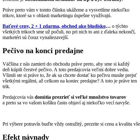
Práve preto vám v tomto článku ukážeme a vysvetlíme niekoľko
trikov, ktoré sa v oblasti marketingu úspešne využívajú.
Baťové ceny, 2 + 1 zdarma, obchod ako bludisko
…
o týchto
všetkých trikoch sme už počuli, no pri nich to ani z ďaleka nekončí,
marketéri sú čoraz vynaliezavejší.
Pečivo na konci predajne
Väčšina z nás zamieri do obchodu práve preto, aby sme si každý
deň kúpili čerstvé pečivo. A toto predajcovia veľmi dobre vedia.
Všimli ste si práve to, že ak sa chcete dostať ku pečivu musíte prejsť
všetkými regálmi, až celkom na koniec predajne? A toto je práve ten
trik.
Predajcovia vás
donútia prezrieť si veľké množstvo tovarov
a preto sa vo vašom košíku často objaví aj niekoľko vecí navyše.
Pri výbere potravín buďte vždy ostražitý, prezrite si cenu a kvalitu
Efekt návnady