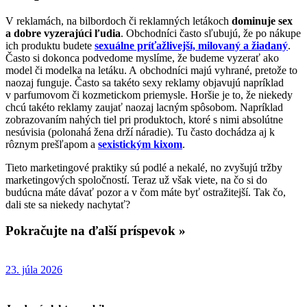
V reklamách, na bilbordoch či reklamných letákoch
dominuje sex
a dobre vyzerajúci ľudia
. Obchodníci často sľubujú, že po nákupe
ich produktu budete
sexuálne príťažlivejší, milovaný a žiadaný
.
Často si dokonca podvedome myslíme, že budeme vyzerať ako
model či modelka na letáku. A obchodníci majú vyhrané, pretože to
naozaj funguje. Často sa takéto sexy reklamy objavujú napríklad
v parfumovom či kozmetickom priemysle. Horšie je to, že niekedy
chcú takéto reklamy zaujať naozaj lacným spôsobom. Napríklad
zobrazovaním nahých tiel pri produktoch, ktoré s nimi absolútne
nesúvisia (polonahá žena drží náradie). Tu často dochádza aj k
rôznym prešľapom a
sexistickým kixom
.
Tieto marketingové praktiky sú podlé a nekalé, no zvyšujú tržby
marketingových spoločností. Teraz už však viete, na čo si do
budúcna máte dávať pozor a v čom máte byť ostražitejší. Tak čo,
dali ste sa niekedy nachytať?
Pokračujte na ďalší príspevok »
23. júla 2026