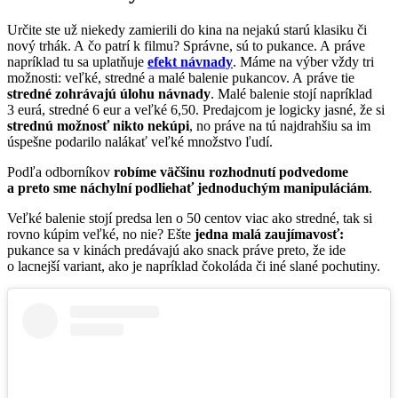
Určite ste už niekedy zamierili do kina na nejakú starú klasiku či
nový trhák. A čo patrí k filmu? Správne, sú to pukance. A práve
napríklad tu sa uplatňuje
efekt návnady
. Máme na výber vždy tri
možnosti: veľké, stredné a malé balenie pukancov. A práve tie
stredné zohrávajú úlohu návnady
. Malé balenie stojí napríklad
3 eurá, stredné 6 eur a veľké 6,50. Predajcom je logicky jasné, že si
strednú možnosť nikto nekúpi
, no práve na tú najdrahšiu sa im
úspešne podarilo nalákať veľké množstvo ľudí.
Podľa odborníkov
robíme väčšinu rozhodnutí podvedome
a preto sme náchylní podliehať jednoduchým manipuláciám
.
Veľké balenie stojí predsa len o 50 centov viac ako stredné, tak si
rovno kúpim veľké, no nie? Ešte
jedna malá zaujímavosť:
pukance sa v kinách predávajú ako snack práve preto, že ide
o lacnejší variant, ako je napríklad čokoláda či iné slané pochutiny.