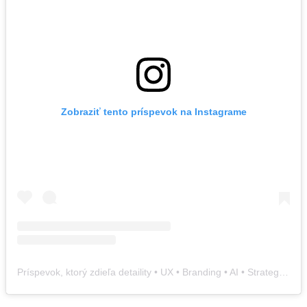
Zobraziť tento príspevok na Instagrame
Príspevok, ktorý zdieľa detaility • UX • Branding • AI • Strategy • 3D (@detaility)