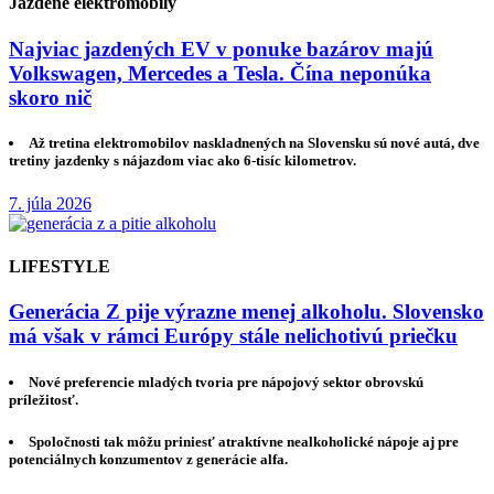
Jazdené elektromobily
Najviac jazdených EV v ponuke bazárov majú
Volkswagen, Mercedes a Tesla. Čína neponúka
skoro nič
Až tretina elektromobilov naskladnených na Slovensku sú nové autá, dve
tretiny jazdenky s nájazdom viac ako 6-tisíc kilometrov.
7. júla 2026
LIFESTYLE
Generácia Z pije výrazne menej alkoholu. Slovensko
má však v rámci Európy stále nelichotivú priečku
Nové preferencie mladých tvoria pre nápojový sektor obrovskú
príležitosť.
Spoločnosti tak môžu priniesť atraktívne nealkoholické nápoje aj pre
potenciálnych konzumentov z generácie alfa.