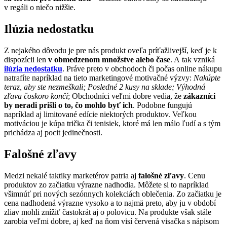
v regáli o niečo nižšie.
Ilúzia nedostatku
Z nejakého dôvodu je pre nás produkt oveľa príťažlivejší, keď je k
dispozícii len
v obmedzenom množstve alebo čase
. A tak vzniká
ilúzia nedostatku
. Práve preto v obchodoch či počas online nákupu
natrafíte napríklad na tieto marketingové motivačné výzvy:
Nakúpte
teraz, aby ste nezmeškali; Posledné 2 kusy na sklade; Výhodná
zľava čoskoro končí
; Obchodníci veľmi dobre vedia, že
zákazníci
by neradi prišli o to, čo mohlo byť ich
. Podobne fungujú
napríklad aj limitované edície niektorých produktov. Veľkou
motiváciou je kúpa trička či tenisiek, ktoré má len málo ľudí a s tým
prichádza aj pocit jedinečnosti.
Falošné zľavy
Medzi nekalé taktiky marketérov patria aj
falošné zľavy
. Cenu
produktov zo začiatku výrazne nadhodia. Môžete si to napríklad
všimnúť pri nových sezónnych kolekciách oblečenia. Zo začiatku je
cena nadhodená výrazne vysoko a to najmä preto, aby ju v období
zliav mohli znížiť častokrát aj o polovicu. Na produkte však stále
zarobia veľmi dobre, aj keď na ňom visí červená visačka s nápisom