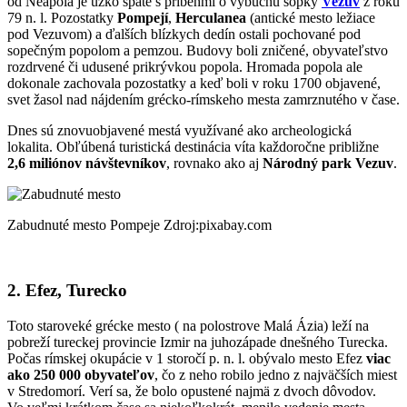
od Neapola je úzko späté s príbehmi o výbuchu sopky
Vezuv
z roku
79 n. l. Pozostatky
Pompejí
,
Herculanea
(antické mesto ležiace
pod Vezuvom) a ďalších blízkych dedín ostali pochované pod
sopečným popolom a pemzou. Budovy boli zničené, obyvateľstvo
rozdrvené či udusené prikrývkou popola. Hromada popola ale
dokonale zachovala pozostatky a keď boli v roku 1700 objavené,
svet žasol nad nájdením grécko-rímskeho mesta zamrznutého v čase.
Dnes sú znovuobjavené mestá využívané ako archeologická
lokalita. Obľúbená turistická destinácia víta každoročne približne
2,6 miliónov návštevníkov
, rovnako ako aj
Národný park Vezuv
.
Zabudnuté mesto Pompeje Zdroj:pixabay.com
2. Efez, Turecko
Toto staroveké grécke mesto ( na polostrove Malá Ázia) leží na
pobreží tureckej provincie Izmir na juhozápade dnešného Turecka.
Počas rímskej okupácie v 1 storočí p. n. l. obývalo mesto Efez
viac
ako 250 000 obyvateľov
, čo z neho robilo jedno z najväčších miest
v Stredomorí. Verí sa, že bolo opustené najmä z dvoch dôvodov.