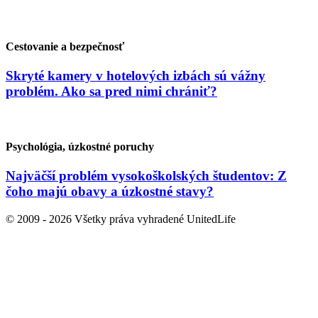
Cestovanie a bezpečnosť
Skryté kamery v hotelových izbách sú vážny
problém. Ako sa pred nimi chrániť?
Psychológia, úzkostné poruchy
Najväčší problém vysokoškolských študentov: Z
čoho majú obavy a úzkostné stavy?
© 2009 - 2026 Všetky práva vyhradené UnitedLife