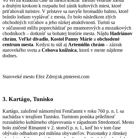
Vo veľmi krátkom čase sa niekoľkokrát menilo vedenie mesta
a druhým krokom k rozpadu bol zánik kultových miest, ktoré
priťahovali turistov. V prístave sa navyše hromadilo bahno, ktoré
bránilo lodiam vyplávať z mesta, čo bolo následkom zlých
obchodných vzťahov a jeho nízkej atraktívnosti. Turisti sa
v súčasnosti môžu poprechádzať po mramorových a mozaikových
chodníkoch – dotknúť sa bohatej histórie mesta. Nájdu
Hadriánov
chrám
,
Veľké divadlo
,
Kostol Panny Márie
a
obchodené
centrum mesta
. Kedysi tu stál aj
Artemidin chrám
– zázrak
starovekého sveta a
Celsova knižnica
, ktorú v meste nájdeme
dodnes.
Staroveké mesto Efez Zdroj:sk.pinterest.com
3. Kartágo, Tunisko
Kartágo, založené námornými Feničanmi v roku 760 p. n. l. sa
nachádza v terajšom Tunisku. Turistom ponúka príležitosť
rozsiahleho kultúrneho objavovania v západnom Stredomorí. Mesto
bolo zničené Rimanmi v 2. storočí p. n. l., keď ho v tom čase
obývalo odhadom pol milióna obyvateľov. Pozostatky z rímskej