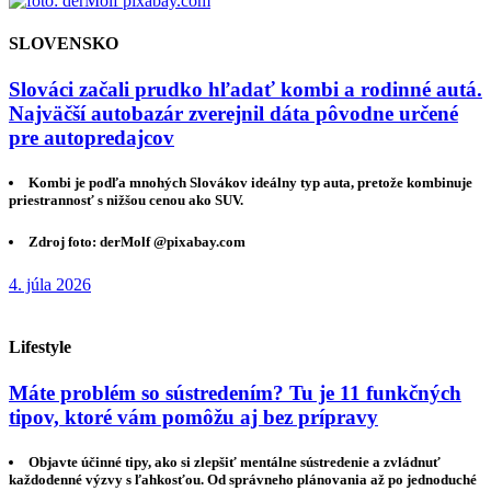
SLOVENSKO
Slováci začali prudko hľadať kombi a rodinné autá.
Najväčší autobazár zverejnil dáta pôvodne určené
pre autopredajcov
Kombi je podľa mnohých Slovákov ideálny typ auta, pretože kombinuje
priestrannosť s nižšou cenou ako SUV.
Zdroj foto: derMolf @pixabay.com
4. júla 2026
Lifestyle
Máte problém so sústredením? Tu je 11 funkčných
tipov, ktoré vám pomôžu aj bez prípravy
Objavte účinné tipy, ako si zlepšiť mentálne sústredenie a zvládnuť
každodenné výzvy s ľahkosťou. Od správneho plánovania až po jednoduché