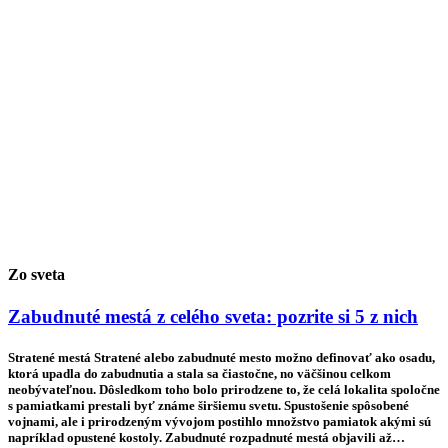
Zo sveta
Zabudnuté mestá z celého sveta: pozrite si 5 z nich
Stratené mestá Stratené alebo zabudnuté mesto možno definovať ako osadu,
ktorá upadla do zabudnutia a stala sa čiastočne, no väčšinou celkom
neobývateľnou. Dôsledkom toho bolo prirodzene to, že celá lokalita spoločne
s pamiatkami prestali byť známe širšiemu svetu. Spustošenie spôsobené
vojnami, ale i prirodzeným vývojom postihlo množstvo pamiatok akými sú
napríklad opustené kostoly. Zabudnuté rozpadnuté mestá objavili až…