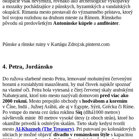
okupácie však nevymizli, rovnako ako archeologické vykopávky
a mozaiky pochádzajúce z púnskych, byzantských a vandalských
okupácií. Rimania mesto prestavali do významného prístavu, ktorý
bol svojou rozlohou na druhom mieste za Rímom. Rímskeho
pôvodu sú predovšetkým
Antonínske kúpele
a
amfiteáter
.
Púnske a rímske ruiny v Kartágu Zdroj:sk.pinterst.com
4. Petra, Jordánsko
Do ružova sfarbené mesto Petra, lemované mohutnými červenými
horami a rozsiahlymi mauzóleami, by mal človek najskôr spoznať
na vlastné oči. Petra bola vytesaná z čírej červenej skaly arabskými
Nabatejcami, ktorí toto mesto nazývali domovom
pred viac ako
2000 rokmi.
Mesto prepojilo obchody s
hodvábom a korením
v Číne, Indii , Južnej Arábii, ale aj v Egypte, Sýrii, Grécku či Ríme.
Po vstupe do mesta cez úzku roklinu
Siq
(dlhá1000 metrov)
návštevník minie 80 metrov vysoké útesy (z oboch strán), ktoré ho
okamžite privedú k oslnivým skalám. Tieto skaly kedysi tvorili
mesto
Al-Khazneh (The Treasury)
. Pri putovaní po kolonádových
uliciach je možné objaviť
divadlo v románskom štýle
s kapacitou