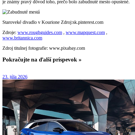
je známy pravý dôvod toho, prečo bolo zabudnuté mesto opustené.
Staroveké divadlo v Kourione Zdroj:sk.pinterest.com
Zdroje:
www.roughguides.com
,
www.mapquest.com
,
www.britannica.com
Zdroj titulnej fotografie: www.pixabay.com
Pokračujte na ďalší príspevok »
23. júla 2026