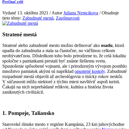
Prečítať celé
Vydané 13. októbra 2021 / Autor
Juliana Nemcikova
/ Obsahuje
tieto témy:
Zabudnuté mestá
,
Zaujímavosti
Stratené mestá
Stratené alebo zabudnuté mesto možno definovať ako
osadu
, ktorá
upadla do zabudnutia a stala sa čiastočne, no väčšinou celkom
neobývateľnou. Dôsledkom toho bolo prirodzene to, že celá lokalita
spoločne s pamiatkami prestali byť známe širšiemu svetu.
Spustošenie spôsobené vojnami, ale i prirodzeným vývojom postihlo
množstvo pamiatok akými sú napríklad
opustené kostoly
. Zabudnuté
rozpadnuté mestá objavili až archeológovia o tisícky rokov neskôr.
V súčasnosti môžu niektoré z týchto miest navštíviť aspoň turisti.
Čakajú na nich neprebádané relikvie, kultúra a história života
zaniknutých civilizácií.
1. Pompeje, Taliansko
Staroveké rímske mesto v regióne Kampánia, 23 km juhovýchodne