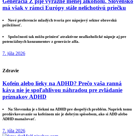
Generácia Z pije výrazne menej alkoholu. Slovensko
má však v rámci Európy stále nelichotivú priečku
Nové preferencie mladých tvoria pre nápojový sektor obrovskú
príležitosť.
Spoločnosti tak môžu priniesť atraktívne nealkoholické nápoje aj pre
potenciálnych konzumentov z generácie alfa.
7. júla 2026
Zdravie
Kofeín alebo lieky na ADHD? Prečo vaša ranná
káva nie je spoľahlivou náhradou pre zvládanie
príznakov ADHD
Na Slovensku je s liekmi na ADHD pre dospelých problém. Napriek tomu
predávkovavanie sa kofeínom nie je dobrým spôsobom, ako si ADD alebo
ADHD manažovať.
7. júla 2026