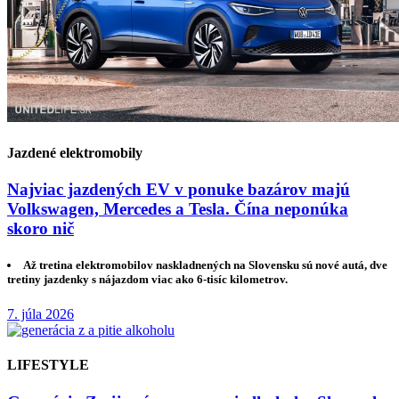
Jazdené elektromobily
Najviac jazdených EV v ponuke bazárov majú
Volkswagen, Mercedes a Tesla. Čína neponúka
skoro nič
Až tretina elektromobilov naskladnených na Slovensku sú nové autá, dve
tretiny jazdenky s nájazdom viac ako 6-tisíc kilometrov.
7. júla 2026
LIFESTYLE