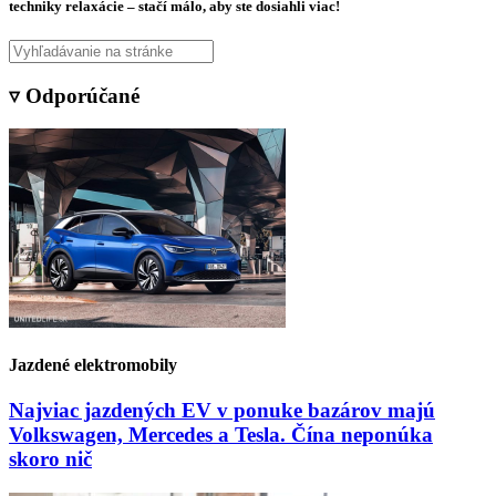
techniky relaxácie – stačí málo, aby ste dosiahli viac!
▿ Odporúčané
Jazdené elektromobily
Najviac jazdených EV v ponuke bazárov majú
Volkswagen, Mercedes a Tesla. Čína neponúka
skoro nič