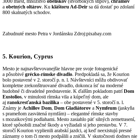
3000 miest, množstvo
obeliskov
(štvorbokých stĺpov),
chrámov
a
obetných oltárov
. Ku
kláštoru Ad-Deir
sa dá dostať po zdolaní
800 skalnatých schodov.
Zabudnuté mesto Petra v Jordánsku Zdroj:pixabay.com
5. Kourion, Cyprus
Mesto je najnavštevovanejšie hlavne pre svoje fotogenické
a pôsobivé
grécko-rímske divadlo
. Predpokladá sa, že Kourion
bolo postavené v 2. storočí p. n. l. Návštevníci môžu obdivovať
kompletne zrekonštruované divadlo, dokonca ísť na moderné
hudobné či divadelné predstavenie. K ďalším pokladom patrí
Dom
Eustolios
, v minulosti rímska vila a kúpeľný dom, ale
aj
ranokresťanská bazilika
– obe postavené v 5. storočí n. l.
Známy je
Achillov Dom
,
Dom Gladiátorov
a
Nymfeum
(jaskyňa
s prameňom zasvätená nymfám) – elegantné rímske stavby
s mozaikovými podlahami. Mesto zasiahlo päť silných zemetrasení,
ktoré spôsobili značné škody a vyžiadali si jeho prestavbu. V 7.
storočí Kourion vyplienili arabskí jazdci, aj keď neexistujú presné
záznamy o tom či mesto podpálili a zničili. V skutočnosti dodnes nie