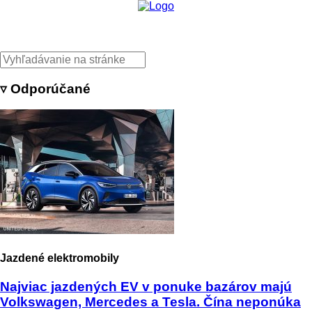
▿ Odporúčané
Jazdené elektromobily
Najviac jazdených EV v ponuke bazárov majú
Volkswagen, Mercedes a Tesla. Čína neponúka