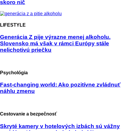
skoro nič
LIFESTYLE
Generácia Z pije výrazne menej alkoholu.
Slovensko má však v rámci Európy stále
nelichotivú priečku
Psychológia
Fast-changing world: Ako pozitívne zvládnuť
náhlu zmenu
Cestovanie a bezpečnosť
Skryté kamery v hotelových izbách sú vážny