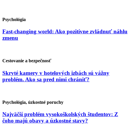
Psychológia
Fast-changing world: Ako pozitívne zvládnuť náhlu
zmenu
Cestovanie a bezpečnosť
Skryté kamery v hotelových izbách sú vážny
problém. Ako sa pred nimi chrániť?
Psychológia, úzkostné poruchy
Najväčší problém vysokoškolských študentov: Z
čoho majú obavy a úzkostné stavy?