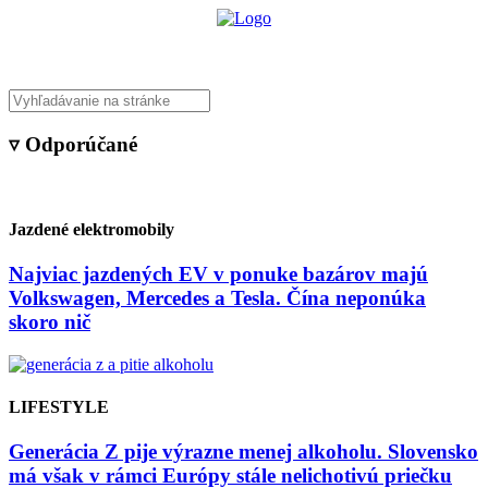
▿ Odporúčané
Jazdené elektromobily
Najviac jazdených EV v ponuke bazárov majú
Volkswagen, Mercedes a Tesla. Čína neponúka
skoro nič
LIFESTYLE
Generácia Z pije výrazne menej alkoholu. Slovensko
má však v rámci Európy stále nelichotivú priečku