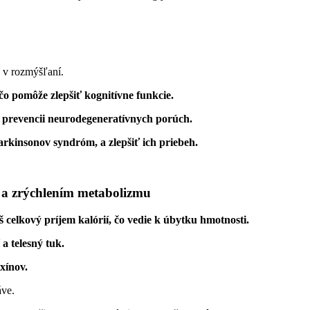
ť v rozmýšľaní.
o pomôže zlepšiť kognitívne funkcie.
prevencii neurodegeneratívnych porúch.
rkinsonov syndróm, a zlepšiť ich priebeh.
a zrýchlením metabolizmu
š celkový príjem kalórií, čo vedie k úbytku hmotnosti.
a telesný tuk.
oxínov.
áve.