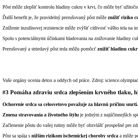
Pôst môže zlepšiť kontrolu hladiny cukru v krvi, čo môže byť užitočné
Ďalší benefit je, že pravidelný prerušovaný pôst môže
znížiť riziko c
Zníženie inzulínovej rezistencie môže zvýšiť citlivosť vášho tela na 
Spolu s potenciálnymi účinkami hladovania na znižovanie hladiny c
Prerušovaný a striedavý pôst teda môžu pomôcť
znížiť hladinu cukru
Vaše orgány ocenia detox a oddych od práce. Zdroj: science.olympia
#3 Pomáha zdraviu srdca zlepšením krvného tlaku, hla
Ochorenie srdca sa celosvetovo považuje za hlavnú príčinu smrti.
Zmena stravovania a životného štýlu
je jedným z najúčinnejších sp
Začlenenie pôstu do vašej rutiny môže byť obzvlášť prospešné pre zdr
Pôst sa spája s
nižším rizikom ischemickej choroby srdca
a môže pom