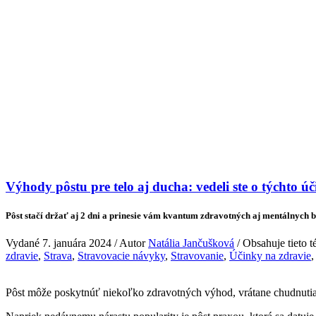
Veda & Techno
Výhody pôstu pre telo aj ducha: vedeli ste o týchto ú
Pôst stačí držať aj 2 dni a prinesie vám kvantum zdravotných aj mentálnych b
Vydané 7. januára 2024 / Autor
Natália Jančušková
/ Obsahuje tieto 
zdravie
,
Strava
,
Stravovacie návyky
,
Stravovanie
,
Účinky na zdravie
Pôst môže poskytnúť niekoľko zdravotných výhod, vrátane chudnutia,