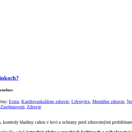
lógie
Biznis & Start-up
Auto & Mobilita
Ľudia
Zdravie
Odporú
činkoch?
enefitov
témy:
Extra
,
Kardiovaskulárne zdravie
,
Lifestylex
,
Mentálne zdravie
,
Ne
,
Zaujímavosti
,
Zdravie
 kontroly hladiny cukru v krvi a ochrany pred zdravotnými problémami