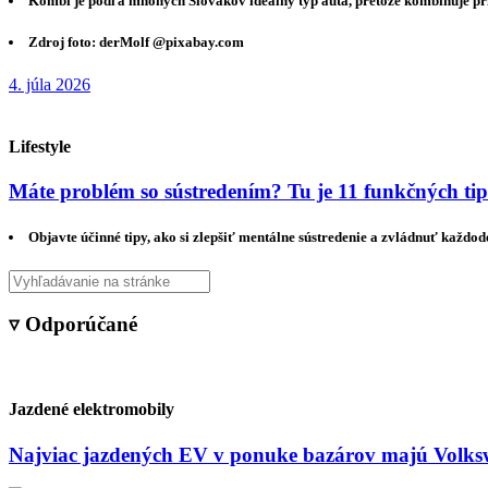
Kombi je podľa mnohých Slovákov ideálny typ auta, pretože kombinuje pri
Zdroj foto: derMolf @pixabay.com
4. júla 2026
Lifestyle
Máte problém so sústredením? Tu je 11 funkčných ti
Objavte účinné tipy, ako si zlepšiť mentálne sústredenie a zvládnuť každo
▿ Odporúčané
Jazdené elektromobily
Najviac jazdených EV v ponuke bazárov majú Volksw