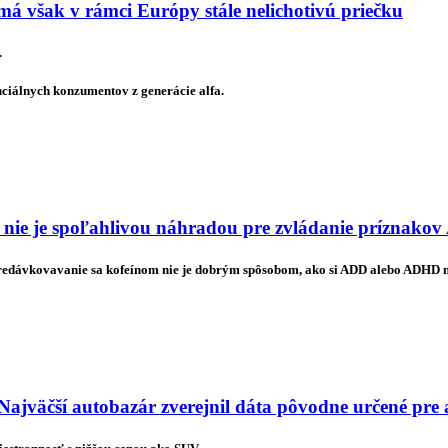
má však v rámci Európy stále nelichotivú priečku
.
nciálnych konzumentov z generácie alfa.
 nie je spoľahlivou náhradou pre zvládanie príznak
predávkovavanie sa kofeínom nie je dobrým spôsobom, ako si ADD alebo ADHD
Najväčší autobazár zverejnil dáta pôvodne určené pre