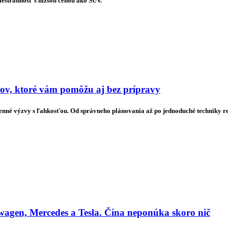
estrannosť s nižšou cenou ako SUV.
pov, ktoré vám pomôžu aj bez prípravy
denné výzvy s ľahkosťou. Od správneho plánovania až po jednoduché techniky rela
agen, Mercedes a Tesla. Čína neponúka skoro nič