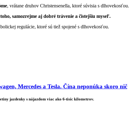
ióme
, vrátane druhov Christensenella, ktoré súvisia s dlhovekosťou.
toho, samozrejme aj dobré trávenie a čistejšiu myseľ.
bolickej regulácie, ktoré sú tiež spojené s dlhovekosťou.
agen, Mercedes a Tesla. Čína neponúka skoro nič
etiny jazdenky s nájazdom viac ako 6-tisíc kilometrov.