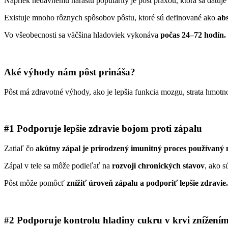
Napriek nedávnemu nárastu popularity je pôst praxou, ktorá sa datuje 
Existuje mnoho rôznych spôsobov pôstu, ktoré sú definované ako
abs
Vo všeobecnosti sa väčšina hladoviek vykonáva
počas 24–72 hodín.
Aké výhody nám pôst prináša?
Pôst má zdravotné výhody, ako je lepšia funkcia mozgu, strata hmotnos
#1 Podporuje lepšie zdravie bojom proti zápalu
Zatiaľ čo
akútny zápal je prirodzený imunitný proces používaný n
Zápal v tele sa môže podieľať na
rozvoji chronických stavov
, ako s
Pôst môže pomôcť
znížiť úroveň zápalu a podporiť lepšie zdravie.
#2 Podporuje kontrolu hladiny cukru v krvi znížením 