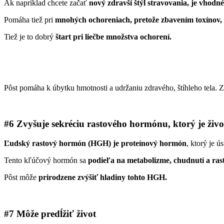
Ak napríklad chcete začať
nový zdravší štýl stravovania, je vhod
Pomáha tiež pri
mnohých ochoreniach, pretože zbavením toxínov, 
Tiež je to dobrý
štart pri liečbe množstva ochorení.
Pôst pomáha k úbytku hmotnosti a udržaniu zdravého, štíhleho tela. 
#6 Zvyšuje sekréciu rastového hormónu, ktorý je život
Ľudský rastový hormón (HGH) je proteínový hormón
, ktorý je 
Tento kľúčový hormón sa
podieľa na metabolizme, chudnutí a rast
Pôst môže
prirodzene zvýšiť hladiny tohto HGH.
#7 Môže predĺžiť život