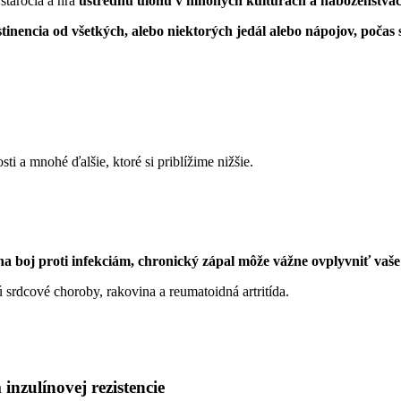
stáročia a hrá
ústrednú úlohu v mnohých kultúrach a náboženstvác
tinencia od všetkých, alebo niektorých jedál alebo nápojov, počas
ti a mnohé ďalšie, ktoré si priblížime nižšie.
a boj proti infekciám, chronický zápal môže vážne ovplyvniť vaše
ú srdcové choroby, rakovina a reumatoidná artritída.
inzulínovej rezistencie