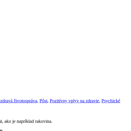
čané
Hľadať
zdravá životospráva
,
Pôst
,
Pozitívny vplyv na zdravie
,
Psychické
, ako je napríklad rakovina.