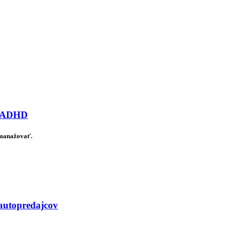
ov ADHD
 manažovať.
 autopredajcov