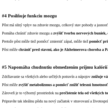
#4 Posilňuje funkciu mozgu
Pôst má silný vplyv na zdravie mozgu, celkový stav pohody a jasnos
Pomáha chrániť zdravie mozgu a
zvýšiť tvorbu nervových buniek, č
Pretože pôst môže tiež pomôcť zmierniť zápal, môže tiež
pomôcť pri 
Pôst môže
chrániť pred stavmi, ako je Alzheimerova choroba a Pa
#5 Napomáha chudnutiu obmedzením príjmu kalórií 
Zdržiavanie sa všetkých alebo určitých potravín a nápojov
znižuje vá
Pôst môže
zvýšiť metabolizmus a pomôcť znížiť telesnú hmotnosť 
Zároveň je to výborný prostriedok na
prečistenie tela od všetkých t
Pripravíte tak ideálnu pôdu na nový začiatok v stravovaní a životospr