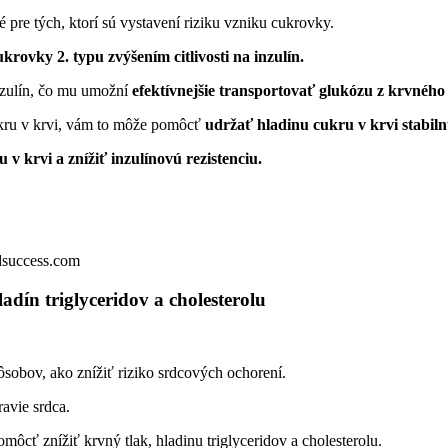
 pre tých, ktorí sú vystavení riziku vzniku cukrovky.
ukrovky 2. typu zvýšením citlivosti na inzulín.
inzulín, čo mu umožní
efektívnejšie transportovať glukózu z krvného
ukru v krvi, vám to môže pomôcť
udržať hladinu cukru v krvi stabil
 v krvi a znížiť inzulínovú rezistenciu.
dsuccess.com
dín triglyceridov a cholesterolu
ôsobov, ako znížiť riziko srdcových ochorení.
avie srdca.
ôcť znížiť krvný tlak, hladinu triglyceridov a cholesterolu.