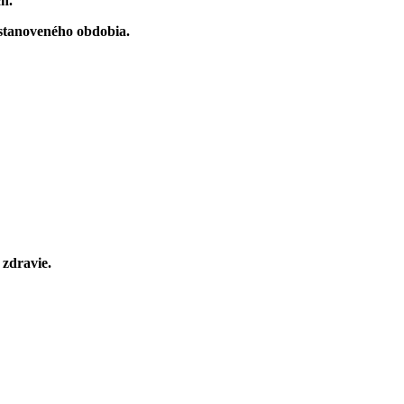
h.
 stanoveného obdobia.
 zdravie.