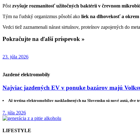
Pôst
zvyšuje rozmanitosť užitočných baktérií v črevnom mikrob
Tým na ľudský organizmus pôsobí ako
liek na dlhovekosť a okrem 
Vedci tiež zaznamenali nárast sirtuínov, proteínov zapojených do meta
Pokračujte na ďalší príspevok »
23. júla 2026
Jazdené elektromobily
Najviac jazdených EV v ponuke bazárov majú Volksw
Až tretina elektromobilov naskladnených na Slovensku sú nové autá, dve tr
7. júla 2026
LIFESTYLE