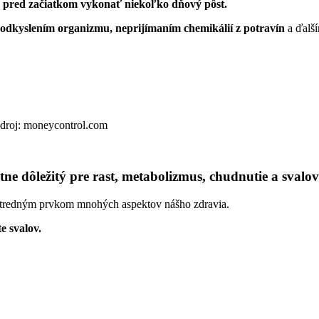
né pred začiatkom vykonať niekoľko dňový pôst.
odkyslením organizmu, neprijímaním chemikálií z potravín
a ďalší
Zdroj: moneycontrol.com
ne dôležitý pre rast, metabolizmus, chudnutie a svalov
ústredným prvkom mnohých aspektov nášho zdravia.
e svalov.