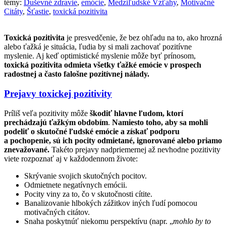
témy:
Duševné zdravie
,
emócie
,
Medziľudské Vzťahy
,
Motivačné
Citáty
,
Šťastie
,
toxická pozitivita
Toxická pozitivita
je presvedčenie, že bez ohľadu na to, ako hrozná
alebo ťažká je situácia, ľudia by si mali zachovať pozitívne
myslenie. Aj keď optimistické myslenie môže byť prínosom,
toxická pozitivita odmieta všetky ťažké emócie v prospech
radostnej a často falošne pozitívnej nálady.
Prejavy toxickej pozitivity
Príliš veľa pozitivity môže
škodiť hlavne ľudom, ktorí
prechádzajú ťažkým obdobím
.
Namiesto toho, aby sa mohli
podeliť o skutočné ľudské emócie a získať podporu
a pochopenie, sú ich pocity odmietané, ignorované alebo priamo
znevažované.
Takéto prejavy nadpriemernej až nevhodne pozitivity
viete rozpoznať aj v každodennom živote:
Skrývanie svojich skutočných pocitov.
Odmietnete negatívnych emócii.
Pocity viny za to, čo v skutočnosti cítite.
Banalizovanie hlbokých zážitkov iných ľudí pomocou
motivačných citátov.
Snaha poskytnúť niekomu perspektívu (napr. „
mohlo by to