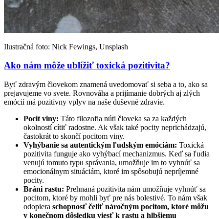
Ilustračná foto: Nick Fewings, Unsplash
Ako nám môže ublížiť toxická pozitivita?
Byť zdravým človekom znamená uvedomovať si seba a to, ako sa
prejavujeme vo svete. Rovnováha a prijímanie dobrých aj zlých
emócií má pozitívny vplyv na naše duševné zdravie.
Pocit viny:
Táto filozofia núti človeka sa za každých
okolností cítiť radostne. Ak však také pocity neprichádzajú,
častokrát to skončí pocitom viny.
Vyhýbanie sa autentickým ľudským emóciám:
Toxická
pozitivita funguje ako vyhýbací mechanizmus. Keď sa ľudia
venujú tomuto typu správania, umožňuje im to vyhnúť sa
emocionálnym situáciám, ktoré im spôsobujú nepríjemné
pocity.
Bráni rastu:
Prehnaná pozitivita nám umožňuje vyhnúť sa
pocitom, ktoré by mohli byť pre nás bolestivé. To nám však
odopiera
schopnosť čeliť náročným pocitom, ktoré môžu
v konečnom dôsledku viesť k rastu a hlbšiemu