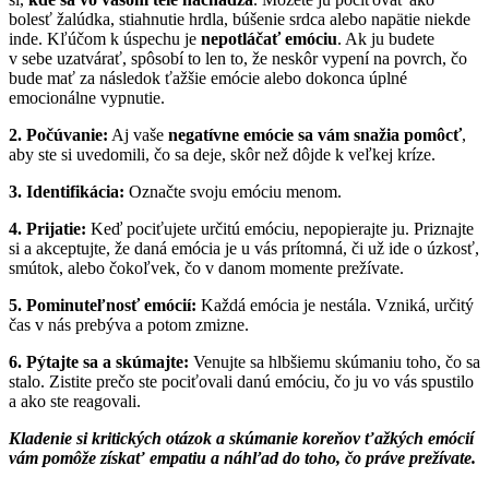
bolesť žalúdka, stiahnutie hrdla, búšenie srdca alebo napätie niekde
inde. Kľúčom k úspechu je
nepotláčať emóciu
. Ak ju budete
v sebe uzatvárať, spôsobí to len to, že neskôr vypení na povrch, čo
bude mať za následok ťažšie emócie alebo dokonca úplné
emocionálne vypnutie.
2. Počúvanie:
Aj vaše
negatívne emócie sa vám snažia pomôcť
,
aby ste si uvedomili, čo sa deje, skôr než dôjde k veľkej kríze.
3. Identifikácia:
Označte svoju emóciu menom.
4. Prijatie:
Keď pociťujete určitú emóciu, nepopierajte ju. Priznajte
si a akceptujte, že daná emócia je u vás prítomná, či už ide o úzkosť,
smútok, alebo čokoľvek, čo v danom momente prežívate.
5. Pominuteľnosť emócií:
Každá emócia je nestála. Vzniká, určitý
čas v nás prebýva a potom zmizne.
6. Pýtajte sa a skúmajte:
Venujte sa hlbšiemu skúmaniu toho, čo sa
stalo. Zistite prečo ste pociťovali danú emóciu, čo ju vo vás spustilo
a ako ste reagovali.
Kladenie si kritických otázok a skúmanie koreňov ťažkých emócií
vám pomôže získať empatiu a náhľad do toho, čo práve prežívate.