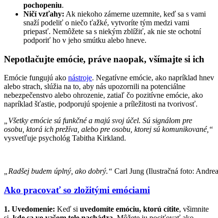
pochopeniu
.
Ničí vzťahy:
Ak niekoho zámerne uzemnite, keď sa s vami
snaží podeliť o niečo ťažké, vytvoríte tým medzi vami
priepasť. Nemôžete sa s niekým zblížiť, ak nie ste ochotní
podporiť ho v jeho smútku alebo hneve.
Nepotlačujte emócie, práve naopak, všímajte si ich
Emócie fungujú ako
nástroje
. Negatívne emócie, ako napríklad hnev
alebo strach, slúžia na to, aby nás upozornili na potenciálne
nebezpečenstvo alebo ohrozenie, zatiaľ čo pozitívne emócie, ako
napríklad šťastie, podporujú spojenie a príležitosti na tvorivosť.
„Všetky emócie sú funkčné a majú svoj účel. Sú signálom pre
osobu, ktorá ich prežíva, alebo pre osobu, ktorej sú komunikované,“
vysvetľuje psychológ Tabitha Kirkland.
„Radšej budem úplný, ako dobrý.“
Carl Jung (Ilustračná foto: Andre
Ako pracovať so zložitými emóciami
1. Uvedomenie:
Keď si
uvedomíte emóciu, ktorú cítite
, všimnite
si,
kde sa vo vašom tele nachádza
. Môžete ju pociťovať ako