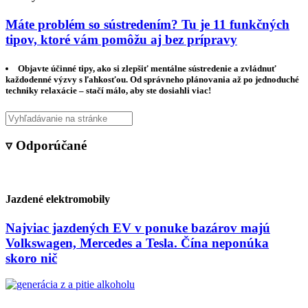
Máte problém so sústredením? Tu je 11 funkčných
tipov, ktoré vám pomôžu aj bez prípravy
Objavte účinné tipy, ako si zlepšiť mentálne sústredenie a zvládnuť
každodenné výzvy s ľahkosťou. Od správneho plánovania až po jednoduché
techniky relaxácie – stačí málo, aby ste dosiahli viac!
▿ Odporúčané
Jazdené elektromobily
Najviac jazdených EV v ponuke bazárov majú
Volkswagen, Mercedes a Tesla. Čína neponúka
skoro nič