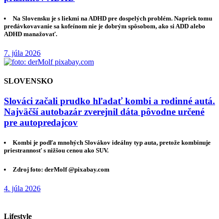
Na Slovensku je s liekmi na ADHD pre dospelých problém. Napriek tomu
predávkovavanie sa kofeínom nie je dobrým spôsobom, ako si ADD alebo
ADHD manažovať.
7. júla 2026
SLOVENSKO
Slováci začali prudko hľadať kombi a rodinné autá.
Najväčší autobazár zverejnil dáta pôvodne určené
pre autopredajcov
Kombi je podľa mnohých Slovákov ideálny typ auta, pretože kombinuje
priestrannosť s nižšou cenou ako SUV.
Zdroj foto: derMolf @pixabay.com
4. júla 2026
Lifestyle