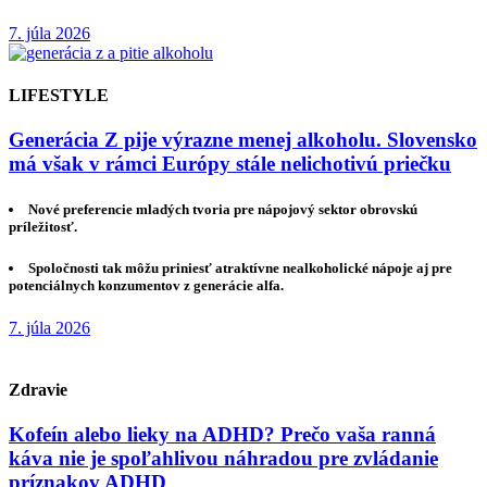
7. júla 2026
LIFESTYLE
Generácia Z pije výrazne menej alkoholu. Slovensko
má však v rámci Európy stále nelichotivú priečku
Nové preferencie mladých tvoria pre nápojový sektor obrovskú
príležitosť.
Spoločnosti tak môžu priniesť atraktívne nealkoholické nápoje aj pre
potenciálnych konzumentov z generácie alfa.
7. júla 2026
Zdravie
Kofeín alebo lieky na ADHD? Prečo vaša ranná
káva nie je spoľahlivou náhradou pre zvládanie
príznakov ADHD