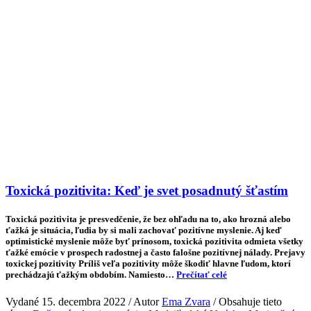
Toxická pozitivita: Keď je svet posadnutý šťastím
Toxická pozitivita je presvedčenie, že bez ohľadu na to, ako hrozná alebo
ťažká je situácia, ľudia by si mali zachovať pozitívne myslenie. Aj keď
optimistické myslenie môže byť prínosom, toxická pozitivita odmieta všetky
ťažké emócie v prospech radostnej a často falošne pozitívnej nálady. Prejavy
toxickej pozitivity Príliš veľa pozitivity môže škodiť hlavne ľudom, ktorí
prechádzajú ťažkým obdobím. Namiesto…
Prečítať celé
Vydané 15. decembra 2022 / Autor
Ema Zvara
/ Obsahuje tieto