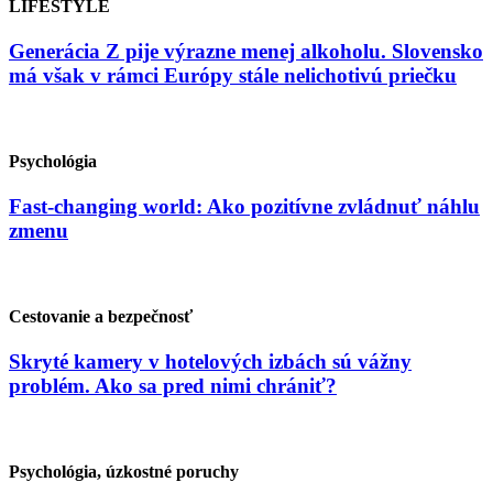
LIFESTYLE
Generácia Z pije výrazne menej alkoholu. Slovensko
má však v rámci Európy stále nelichotivú priečku
Psychológia
Fast-changing world: Ako pozitívne zvládnuť náhlu
zmenu
Cestovanie a bezpečnosť
Skryté kamery v hotelových izbách sú vážny
problém. Ako sa pred nimi chrániť?
Psychológia, úzkostné poruchy