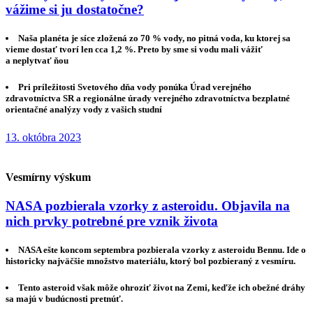
vážime si ju dostatočne?
Naša planéta je síce zložená zo 70 % vody, no pitná voda, ku ktorej sa
vieme dostať tvorí len cca 1,2 %. Preto by sme si vodu mali vážiť
a neplytvať ňou
Pri príležitosti Svetového dňa vody ponúka Úrad verejného
zdravotníctva SR a regionálne úrady verejného zdravotníctva bezplatné
orientačné analýzy vody z vašich studní
13. októbra 2023
Vesmírny výskum
NASA pozbierala vzorky z asteroidu. Objavila na
nich prvky potrebné pre vznik života
NASA ešte koncom septembra pozbierala vzorky z asteroidu Bennu. Ide o
historicky najväčšie množstvo materiálu, ktorý bol pozbieraný z vesmíru.
Tento asteroid však môže ohroziť život na Zemi, keďže ich obežné dráhy
sa majú v budúcnosti pretnúť.