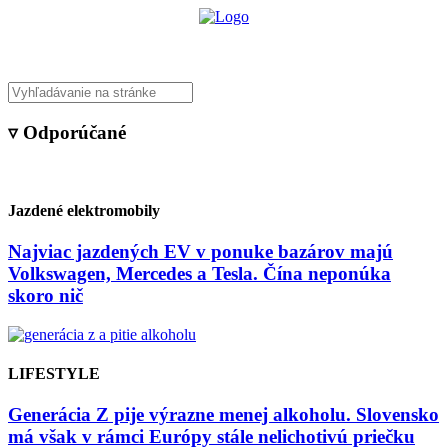
▿ Odporúčané
Jazdené elektromobily
Najviac jazdených EV v ponuke bazárov majú
Volkswagen, Mercedes a Tesla. Čína neponúka
skoro nič
LIFESTYLE
Generácia Z pije výrazne menej alkoholu. Slovensko
má však v rámci Európy stále nelichotivú priečku