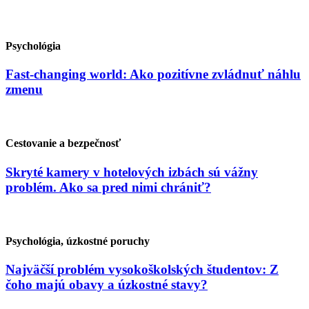
Psychológia
Fast-changing world: Ako pozitívne zvládnuť náhlu
zmenu
Cestovanie a bezpečnosť
Skryté kamery v hotelových izbách sú vážny
problém. Ako sa pred nimi chrániť?
Psychológia, úzkostné poruchy
Najväčší problém vysokoškolských študentov: Z
čoho majú obavy a úzkostné stavy?