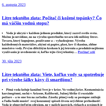
6. augusta 2023
Litre tekutého zlata: Počítač či kožené topánky? Čo
má väčšiu vodnú stopu?
Voda je ukrytá v každom jednom produkte, ktorý zazrel svetlo sveta.
Možno ju nevidíme, no na výrobu spotrebného tovaru idú milióny litrov.
Tovaru, ktorý kupujeme, používame a – vyhadzujeme. Výroba
každodenných materiálov, akými sú papier, plast, kov či tkanina, zhltne
množstvo vody. Prvým dôležitým krokom k jej šetreniu a produktívnejšiemu
využívaniu je uvedomenie si, koľko tejto čírej tekutiny…
Prečítať celé
30. júla 2023
Litre tekutého zlata: Viete, koľko vody sa spotrebuje
pri výrobe šálky kávy či smartfónu?
Pitná voda koluje kanálmi Svet je v kríze. Vo vodnej kríze. Kontaminácia
karcinogénmi, suchá v Arizone, Kalifornii, Južnej Afrike či rozsiahle
požiare – a to sme len na začiatku. Zásoby pitnej vody sa postupne znižujú
a ľudia budú musieť svoj konzumný spôsob života urýchlene prehodnotiť.
Voda je obnoviteľným zdrojom, no v našich jazerách, riekach a oceánoch je