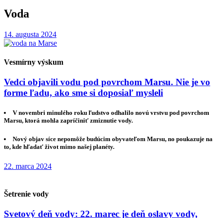
Voda
14. augusta 2024
Vesmírny výskum
Vedci objavili vodu pod povrchom Marsu. Nie je vo
forme ľadu, ako sme si doposiaľ mysleli
V novembri minulého roku ľudstvo odhalilo novú vrstvu pod povrchom
Marsu, ktorá mohla zapríčiniť zmiznutie vody.
Nový objav síce nepomôže budúcim obyvateľom Marsu, no poukazuje na
to, kde hľadať život mimo našej planéty.
22. marca 2024
Šetrenie vody
Svetový deň vody: 22. marec je deň oslavy vody,