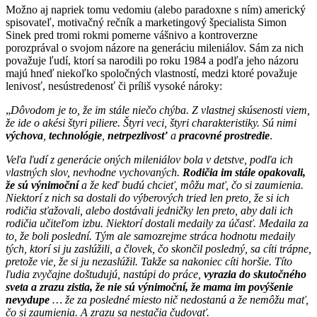
Možno aj napriek tomu vedomiu (alebo paradoxne s ním) americký
spisovateľ, motivačný rečník a marketingový špecialista Simon
Sinek pred tromi rokmi pomerne vášnivo a kontroverzne
porozprával o svojom názore na generáciu mileniálov. Sám za nich
považuje ľudí, ktorí sa narodili po roku 1984 a podľa jeho názoru
majú hneď niekoľko spoločných vlastností, medzi ktoré považuje
lenivosť, nesústredenosť či príliš vysoké nároky:
„
Dôvodom je to, že im stále niečo chýba. Z vlastnej skúsenosti viem,
že ide o akési štyri piliere. Štyri veci, štyri charakteristiky. Sú nimi
výchova
,
technológie
,
netrpezlivosť
a
pracovné prostredie
.
Veľa ľudí z generácie oných mileniálov bola v detstve, podľa ich
vlastných slov, nevhodne vychovaných.
Rodičia im stále opakovali,
že sú výnimoční
a že keď budú chcieť, môžu mať, čo si zaumienia.
Niektorí z nich sa dostali do výberových tried len preto, že si ich
rodičia sťažovali, alebo dostávali jedničky len preto, aby dali ich
rodičia učiteľom izbu. Niektorí dostali medaily za účasť. Medaila za
to, že boli poslední. Tým ale samozrejme stráca hodnotu medaily
tých, ktorí si ju zaslúžili, a človek, čo skončil posledný, sa cíti trápne,
pretože vie, že si ju nezaslúžil. Takže sa nakoniec cíti horšie. Títo
ľudia zvyčajne doštudujú, nastúpi do práce,
vyrazia do skutočného
sveta a zrazu zistia, že nie sú výnimoční, že mama im povýšenie
nevydupe
… že za posledné miesto nič nedostanú a že nemôžu mať,
čo si zaumienia. A zrazu sa nestačia čudovať.