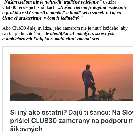
„
Naším cieľom nie je nahradiť tradičné vzdelanie
,“ uvádza
Club30 na svojich stránkach. „
Naším cieľom je doplniť vzdelanie
o praktické skúsenosti a pomôcť odhaliť seba samého. To, čo
člena charakterizuje, v čom je jedinečný
.“
Ako Club30 ďalej uvádza, jeho zámerom nie je nútiť každého, aby
sa stal podnikateľom, ale
identifikovať mladých, šikovných
a ambicióznych ľudí, ktorí majú chuť zmeniť svet
.