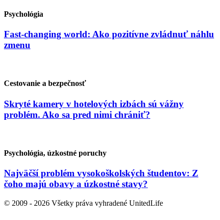
Psychológia
Fast-changing world: Ako pozitívne zvládnuť náhlu
zmenu
Cestovanie a bezpečnosť
Skryté kamery v hotelových izbách sú vážny
problém. Ako sa pred nimi chrániť?
Psychológia, úzkostné poruchy
Najväčší problém vysokoškolských študentov: Z
čoho majú obavy a úzkostné stavy?
© 2009 - 2026 Všetky práva vyhradené UnitedLife