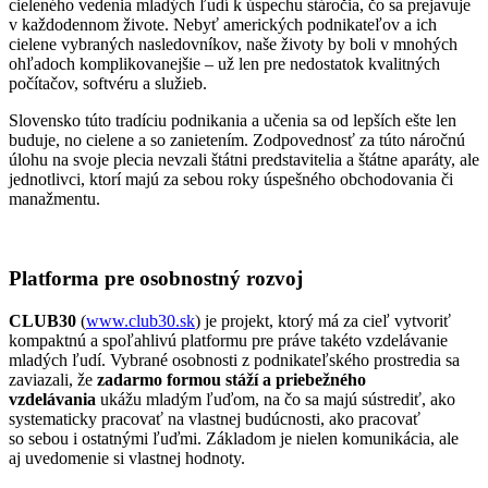
cieleného vedenia mladých ľudí k úspechu stáročia, čo sa prejavuje
v každodennom živote. Nebyť amerických podnikateľov a ich
cielene vybraných nasledovníkov, naše životy by boli v mnohých
ohľadoch komplikovanejšie – už len pre nedostatok kvalitných
počítačov, softvéru a služieb.
Slovensko túto tradíciu podnikania a učenia sa od lepších ešte len
buduje, no cielene a so zanietením. Zodpovednosť za túto náročnú
úlohu na svoje plecia nevzali štátni predstavitelia a štátne aparáty, ale
jednotlivci, ktorí majú za sebou roky úspešného obchodovania či
manažmentu.
Platforma pre osobnostný rozvoj
CLUB30
(
www.club30.sk
) je projekt, ktorý má za cieľ vytvoriť
kompaktnú a spoľahlivú platformu pre práve takéto vzdelávanie
mladých ľudí. Vybrané osobnosti z podnikateľského prostredia sa
zaviazali, že
zadarmo formou stáží a priebežného
vzdelávania
ukážu mladým ľuďom, na čo sa majú sústrediť, ako
systematicky pracovať na vlastnej budúcnosti, ako pracovať
so sebou i ostatnými ľuďmi. Základom je nielen komunikácia, ale
aj uvedomenie si vlastnej hodnoty.