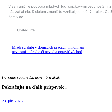
Mladí sú slabí v domácich prácach, mnohí ani
nevlastnia náradie či nevedia opraviť záchod
Pôvodne vydané 12. novembra 2020
Pokračujte na ďalší príspevok »
23. júla 2026