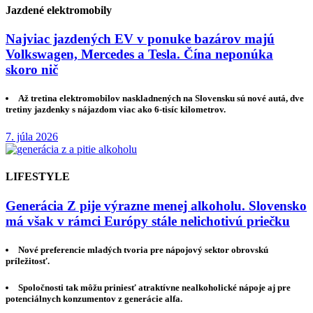
Jazdené elektromobily
Najviac jazdených EV v ponuke bazárov majú
Volkswagen, Mercedes a Tesla. Čína neponúka
skoro nič
Až tretina elektromobilov naskladnených na Slovensku sú nové autá, dve
tretiny jazdenky s nájazdom viac ako 6-tisíc kilometrov.
7. júla 2026
LIFESTYLE
Generácia Z pije výrazne menej alkoholu. Slovensko
má však v rámci Európy stále nelichotivú priečku
Nové preferencie mladých tvoria pre nápojový sektor obrovskú
príležitosť.
Spoločnosti tak môžu priniesť atraktívne nealkoholické nápoje aj pre
potenciálnych konzumentov z generácie alfa.