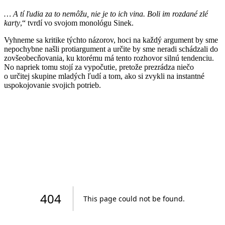
… A tí ľudia za to nemôžu, nie je to ich vina. Boli im rozdané zlé
karty
,“ tvrdí vo svojom monológu Sinek.
Vyhneme sa kritike týchto názorov, hoci na každý argument by sme
nepochybne našli protiargument a určite by sme neradi schádzali do
zovšeobecňovania, ku ktorému má tento rozhovor silnú tendenciu.
No napriek tomu stojí za vypočutie, pretože prezrádza niečo
o určitej skupine mladých ľudí a tom, ako si zvykli na instantné
uspokojovanie svojich potrieb.