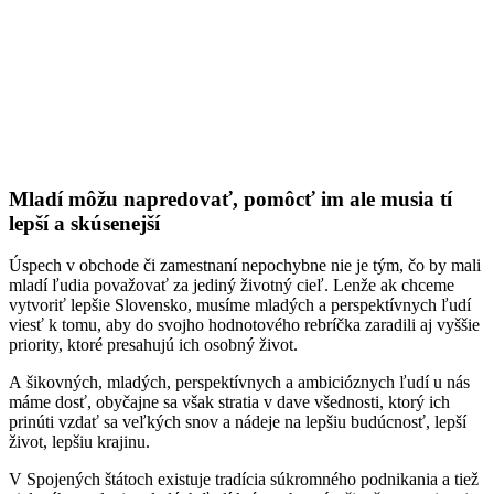
Mladí môžu napredovať, pomôcť im ale musia tí
lepší a skúsenejší
Úspech v obchode či zamestnaní nepochybne nie je tým, čo by mali
mladí ľudia považovať za jediný životný cieľ. Lenže ak chceme
vytvoriť lepšie Slovensko, musíme mladých a perspektívnych ľudí
viesť k tomu, aby do svojho hodnotového rebríčka zaradili aj vyššie
priority, ktoré presahujú ich osobný život.
A šikovných, mladých, perspektívnych a ambicióznych ľudí u nás
máme dosť, obyčajne sa však stratia v dave všednosti, ktorý ich
prinúti vzdať sa veľkých snov a nádeje na lepšiu budúcnosť, lepší
život, lepšiu krajinu.
V Spojených štátoch existuje tradícia súkromného podnikania a tiež