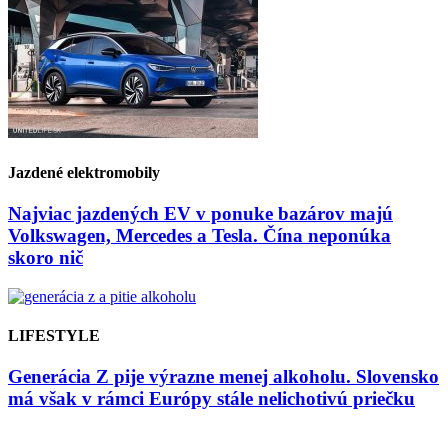
Jazdené elektromobily
Najviac jazdených EV v ponuke bazárov majú
Volkswagen, Mercedes a Tesla. Čína neponúka
skoro nič
LIFESTYLE
Generácia Z pije výrazne menej alkoholu. Slovensko
má však v rámci Európy stále nelichotivú priečku