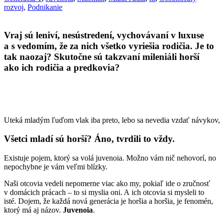
rozvoj
,
Podnikanie
Vraj sú leniví, nesústredení, vychovávaní v luxuse
a s vedomím, že za nich všetko vyriešia rodičia. Je to
tak naozaj? Skutočne sú takzvaní mileniáli horší
ako ich rodičia a predkovia?
Uteká mladým ľuďom vlak iba preto, lebo sa nevedia vzdať návykov,
Všetci mladí sú horší? Áno, tvrdili to vždy.
Existuje pojem, ktorý sa volá juvenoia. Možno vám nič nehovorí, no
nepochybne je vám veľmi blízky.
Naši otcovia vedeli nepomerne viac ako my, pokiaľ ide o zručnosť
v domácich prácach – to si myslia oni. A ich otcovia si mysleli to
isté. Dojem, že každá nová generácia je horšia a horšia, je fenomén,
ktorý má aj názov.
Juvenoia
.