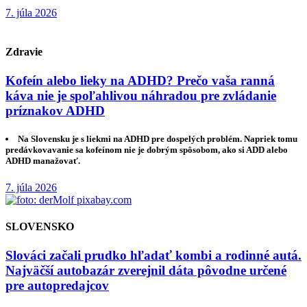
7. júla 2026
Zdravie
Kofeín alebo lieky na ADHD? Prečo vaša ranná
káva nie je spoľahlivou náhradou pre zvládanie
príznakov ADHD
Na Slovensku je s liekmi na ADHD pre dospelých problém. Napriek tomu
predávkovavanie sa kofeínom nie je dobrým spôsobom, ako si ADD alebo
ADHD manažovať.
7. júla 2026
SLOVENSKO
Slováci začali prudko hľadať kombi a rodinné autá.
Najväčší autobazár zverejnil dáta pôvodne určené
pre autopredajcov