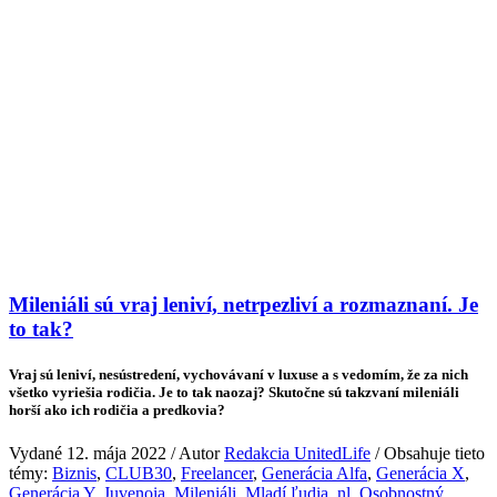
Mileniáli sú vraj leniví, netrpezliví a rozmaznaní. Je
to tak?
Vraj sú leniví, nesústredení, vychovávaní v luxuse a s vedomím, že za nich
všetko vyriešia rodičia. Je to tak naozaj? Skutočne sú takzvaní mileniáli
horší ako ich rodičia a predkovia?
Vydané 12. mája 2022 / Autor
Redakcia UnitedLife
/ Obsahuje tieto
témy:
Biznis
,
CLUB30
,
Freelancer
,
Generácia Alfa
,
Generácia X
,
Generácia Y
,
Juvenoia
,
Mileniáli
,
Mladí ľudia
,
nl
,
Osobnostný