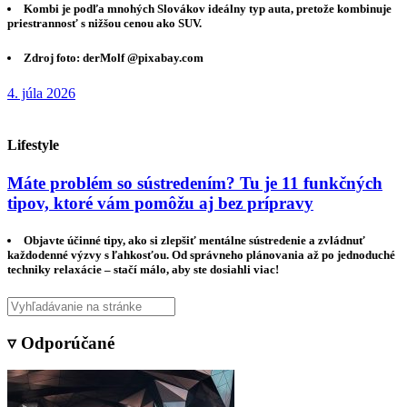
Kombi je podľa mnohých Slovákov ideálny typ auta, pretože kombinuje
priestrannosť s nižšou cenou ako SUV.
Zdroj foto: derMolf @pixabay.com
4. júla 2026
Lifestyle
Máte problém so sústredením? Tu je 11 funkčných
tipov, ktoré vám pomôžu aj bez prípravy
Objavte účinné tipy, ako si zlepšiť mentálne sústredenie a zvládnuť
každodenné výzvy s ľahkosťou. Od správneho plánovania až po jednoduché
techniky relaxácie – stačí málo, aby ste dosiahli viac!
▿ Odporúčané