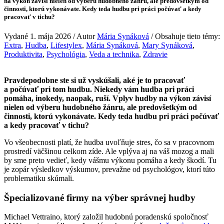
na výkon závisí nielen od výberu hudobného žánru, ale predovšetkým od
činnosti, ktorú vykonávate. Kedy teda hudbu pri práci počúvať a kedy
pracovať v tichu?
Vydané 1. mája 2026 / Autor
Mária Synáková
/ Obsahuje tieto témy:
Extra
,
Hudba
,
Lifestylex
,
Mária Synáková
,
Mary Synáková
,
Produktivita
,
Psychológia
,
Veda a technika
,
Zdravie
Pravdepodobne ste si už vyskúšali, aké je to pracovať
a počúvať pri tom hudbu. Niekedy vám hudba pri práci
pomáha, inokedy, naopak, ruší. Vplyv hudby na výkon závisí
nielen od výberu hudobného žánru, ale predovšetkým od
činnosti, ktorú vykonávate. Kedy teda hudbu pri práci počúvať
a kedy pracovať v tichu?
Vo všeobecnosti platí, že hudba uvoľňuje stres, čo sa v pracovnom
prostredí väčšinou celkom zíde. Ale vplýva aj na váš mozog a mali
by sme preto vedieť, kedy vášmu výkonu pomáha a kedy škodí. Tu
je zopár výsledkov výskumov, prevažne od psychológov, ktorí túto
problematiku skúmali.
Špecializované firmy na výber správnej hudby
Michael Vettraino, ktorý založil hudobnú poradenskú spoločnosť