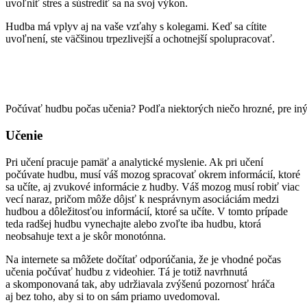
uvoľniť stres a sústrediť sa na svoj výkon.
Hudba má vplyv aj na vaše vzťahy s kolegami. Keď sa cítite
uvoľnení, ste väčšinou trpezlivejší a ochotnejší spolupracovať.
Počúvať hudbu počas učenia? Podľa niektorých niečo hrozné, pre in
Učenie
Pri učení pracuje pamäť a analytické myslenie. Ak pri učení
počúvate hudbu, musí váš mozog spracovať okrem informácií, ktoré
sa učíte, aj zvukové informácie z hudby. Váš mozog musí robiť viac
vecí naraz, pričom môže dôjsť k nesprávnym asociáciám medzi
hudbou a dôležitosťou informácií, ktoré sa učíte. V tomto prípade
teda radšej hudbu vynechajte alebo zvoľte iba hudbu, ktorá
neobsahuje text a je skôr monotónna.
Na internete sa môžete dočítať odporúčania, že je vhodné počas
učenia počúvať hudbu z videohier. Tá je totiž navrhnutá
a skomponovaná tak, aby udržiavala zvýšenú pozornosť hráča
aj bez toho, aby si to on sám priamo uvedomoval.