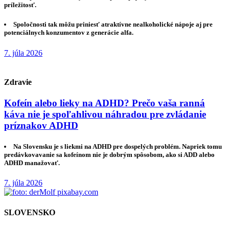
príležitosť.
Spoločnosti tak môžu priniesť atraktívne nealkoholické nápoje aj pre
potenciálnych konzumentov z generácie alfa.
7. júla 2026
Zdravie
Kofeín alebo lieky na ADHD? Prečo vaša ranná
káva nie je spoľahlivou náhradou pre zvládanie
príznakov ADHD
Na Slovensku je s liekmi na ADHD pre dospelých problém. Napriek tomu
predávkovavanie sa kofeínom nie je dobrým spôsobom, ako si ADD alebo
ADHD manažovať.
7. júla 2026
SLOVENSKO