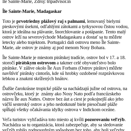
Île Sainte-Marie, Zdroj: tripadvisor.in
Île Sainte-Marie, Madagaskar
Toto je
prvotriedny plážový raj s palmami
, lemovaný bielymi
pieskovými úsekmi, odľahlými zátokami a tyrkysovou čistou vodou,
ktorá je ideálna na plávanie, šnorchlovanie a potápanie. Tento malý
ostrov leží na severovýchode Madagaskaru a dostať sa tu môžete
letecky alebo trajektom. Portugalci dali ostrovu meno Île Sainte-
Marie, ale ostrov je známy aj pod menom Nosy Bohara.
Île Sainte-Marie je miestom pirátskej tradície, ostrov bol v 17. a 18.
storočí
pirátskym ostrovom
a takmer celé obyvateľstvo bolo
pirátske. V zálive okolo Île Aux Forbans (Ostrov pirátov) môžete
navštíviť pirátsky cintorín, kde sú hrobky ozdobené rozprávkovou
lebkou a znakmi skrížených hnátov.
Ďalšie čarokrásne tropické pláže sa nachádzajú južne od ostrova, na
ostrovčeku, ktorý je známy ako Nosy Nato podľa francúzskeho
názvu Île aux Nattes. Ostrov bez áut a ciest je pokojnejší ako jeho
väčší sesterský ostrov a jeho nedotknuté biele piesočnaté pláže
spĺňajú všetky očakávania idylky ostrova v Indickom oceáne.
Veľa turistov vyhľadáva toto miesto aj kvôli
pozorovaniu veľrýb
.
Nachádza sa tu organizácia, ktorá zabezpečuje, aby sa sledovanie
veľrýb robilo zodpovedným spôsobom bez toho, aby boli veľryby