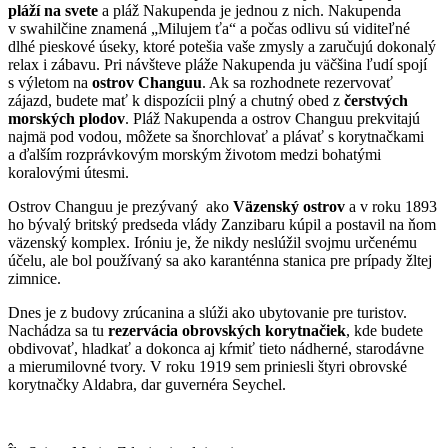
pláží na svete
a pláž Nakupenda je jednou z nich. Nakupenda
v swahilčine znamená „Milujem ťa“ a počas odlivu sú viditeľné
dlhé pieskové úseky, ktoré potešia vaše zmysly a zaručujú dokonalý
relax i zábavu. Pri návšteve pláže Nakupenda ju väčšina ľudí spojí
s výletom na
ostrov Changuu
. Ak sa rozhodnete rezervovať
zájazd, budete mať k dispozícii plný a chutný obed z
čerstvých
morských plodov
. Pláž Nakupenda a ostrov Changuu prekvitajú
najmä pod vodou, môžete sa šnorchlovať a plávať s korytnačkami
a ďalším rozprávkovým morským životom medzi bohatými
koralovými útesmi.
Ostrov Changuu je prezývaný ako
Väzenský ostrov
a v roku 1893
ho bývalý britský predseda vlády Zanzibaru kúpil a postavil na ňom
väzenský komplex. Iróniu je, že nikdy neslúžil svojmu určenému
účelu, ale bol používaný sa ako karanténna stanica pre prípady žltej
zimnice.
Dnes je z budovy zrúcanina a slúži ako ubytovanie pre turistov.
Nachádza sa tu
rezervácia obrovských korytnačiek
, kde budete
obdivovať, hladkať a dokonca aj kŕmiť tieto nádherné, starodávne
a mierumilovné tvory. V roku 1919 sem priniesli štyri obrovské
korytnačky Aldabra, dar guvernéra Seychel.