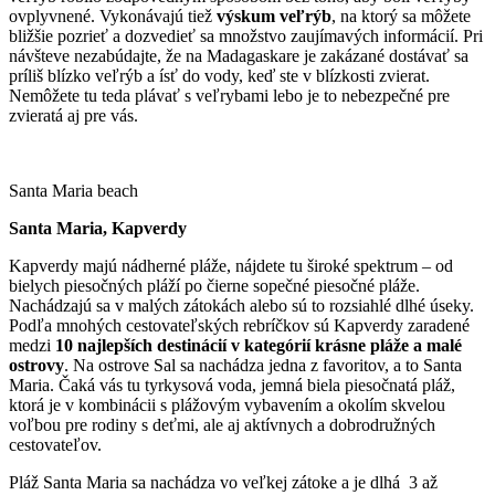
ovplyvnené. Vykonávajú tiež
výskum veľrýb
, na ktorý sa môžete
bližšie pozrieť a dozvedieť sa množstvo zaujímavých informácií. Pri
návšteve nezabúdajte, že na Madagaskare je zakázané dostávať sa
príliš blízko veľrýb a ísť do vody, keď ste v blízkosti zvierat.
Nemôžete tu teda plávať s veľrybami lebo je to nebezpečné pre
zvieratá aj pre vás.
Santa Maria beach
Santa Maria, Kapverdy
Kapverdy majú nádherné pláže, nájdete tu široké spektrum – od
bielych piesočných pláží po čierne sopečné piesočné pláže.
Nachádzajú sa v malých zátokách alebo sú to rozsiahlé dlhé úseky.
Podľa mnohých cestovateľských rebríčkov sú Kapverdy zaradené
medzi
10 najlepších destinácií v kategórií krásne pláže a malé
ostrovy
. Na ostrove Sal sa nachádza jedna z favoritov, a to Santa
Maria. Čaká vás tu tyrkysová voda, jemná biela piesočnatá pláž,
ktorá je v kombinácii s plážovým vybavením a okolím skvelou
voľbou pre rodiny s deťmi, ale aj aktívnych a dobrodružných
cestovateľov.
Pláž Santa Maria sa nachádza vo veľkej zátoke a je dlhá 3 až