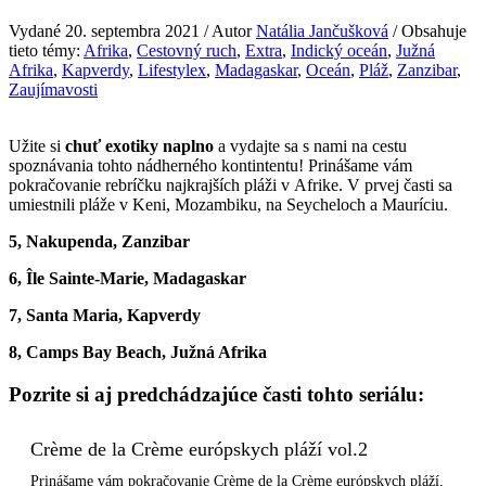
Vydané 20. septembra 2021 / Autor
Natália Jančušková
/ Obsahuje
tieto témy:
Afrika
,
Cestovný ruch
,
Extra
,
Indický oceán
,
Južná
Afrika
,
Kapverdy
,
Lifestylex
,
Madagaskar
,
Oceán
,
Pláž
,
Zanzibar
,
Zaujímavosti
Užite si
chuť exotiky naplno
a vydajte sa s nami na cestu
spoznávania tohto nádherného kontintentu! Prinášame vám
pokračovanie rebríčku najkrajších pláži v Afrike. V prvej časti sa
umiestnili pláže v Keni, Mozambiku, na Seycheloch a Mauríciu.
5, Nakupenda, Zanzibar
6, Île Sainte-Marie, Madagaskar
7, Santa Maria, Kapverdy
8, Camps Bay Beach, Južná Afrika
Pozrite si aj predchádzajúce časti tohto seriálu:
Crème de la Crème európskych pláží vol.2
Prinášame vám pokračovanie Crème de la Crème európskych pláží,