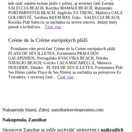
kde opäť nájdete krásne pláže v južnej, aj severnej časti Európy.
SALECCIA BEACH, Korzika MAMAIA BEACH, Rumunsko
PORTHMINSTER BEACH, Anglicko ES TRENC, Mallorca CALA
GOLORITZÉ, Sardínia KEEM BAY, Írsko SALECCIA BEACH,
Korzika Pláž Saleccia sa nachádza na severe ostrova. Jemný biely
piesok a krištáľovo...
Čítať viac
Crème de la Crème európskych pláží
Prinášame vám prvú časť Crème de la Crème európskych pláží.
PLAYA DE SES ILLETES, Formentera PRAIA DOS
GALAPINHOS, Portugalsko KVALVIKA BEACH, Nórsko
NAVAGIO BEACH, Grécko CALA MACARELLA, Menorca
DUEODDE, Dánsko PLAYA DE SES ILLETES, Formentera Pláž
Ses Illetes (alebo Playa de Ses Illetes) sa nachádza na polostrove Es
Trucadors, v severnej časti...
Čítať viac
Nakupenda Island, Zdroj: zanzibartraveloperators.com
Nakupenda, Zanzibar
Súostrovie Zanzibar sa môže pochváliť niektorými z
najkrajších