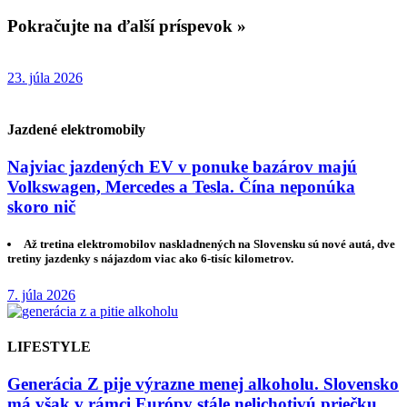
Pokračujte na ďalší príspevok »
23. júla 2026
Jazdené elektromobily
Najviac jazdených EV v ponuke bazárov majú
Volkswagen, Mercedes a Tesla. Čína neponúka
skoro nič
Až tretina elektromobilov naskladnených na Slovensku sú nové autá, dve
tretiny jazdenky s nájazdom viac ako 6-tisíc kilometrov.
7. júla 2026
LIFESTYLE
Generácia Z pije výrazne menej alkoholu. Slovensko
má však v rámci Európy stále nelichotivú priečku