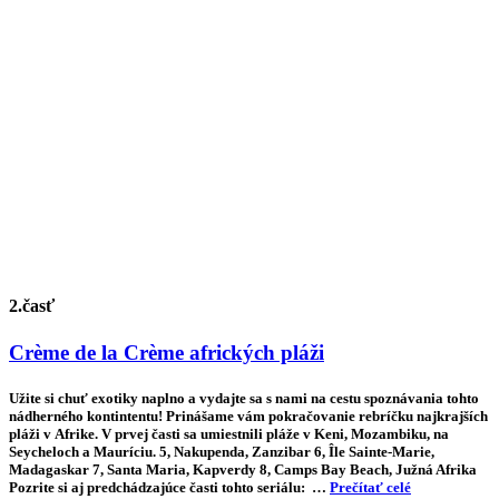
2.časť
Crème de la Crème afrických pláži
Užite si chuť exotiky naplno a vydajte sa s nami na cestu spoznávania tohto
nádherného kontintentu! Prinášame vám pokračovanie rebríčku najkrajších
pláži v Afrike. V prvej časti sa umiestnili pláže v Keni, Mozambiku, na
Seycheloch a Mauríciu. 5, Nakupenda, Zanzibar 6, Île Sainte-Marie,
Madagaskar 7, Santa Maria, Kapverdy 8, Camps Bay Beach, Južná Afrika
Pozrite si aj predchádzajúce časti tohto seriálu: …
Prečítať celé