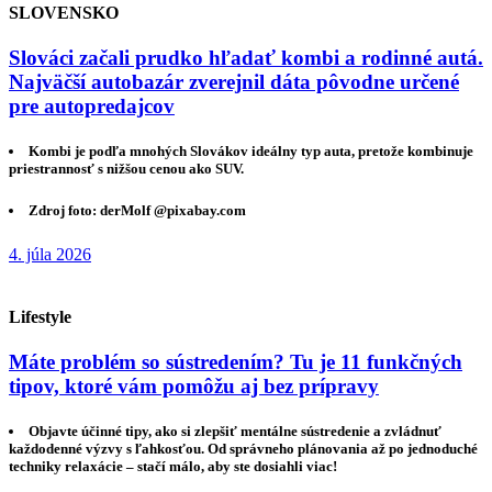
SLOVENSKO
Slováci začali prudko hľadať kombi a rodinné autá.
Najväčší autobazár zverejnil dáta pôvodne určené
pre autopredajcov
Kombi je podľa mnohých Slovákov ideálny typ auta, pretože kombinuje
priestrannosť s nižšou cenou ako SUV.
Zdroj foto: derMolf @pixabay.com
4. júla 2026
Lifestyle
Máte problém so sústredením? Tu je 11 funkčných
tipov, ktoré vám pomôžu aj bez prípravy
Objavte účinné tipy, ako si zlepšiť mentálne sústredenie a zvládnuť
každodenné výzvy s ľahkosťou. Od správneho plánovania až po jednoduché
techniky relaxácie – stačí málo, aby ste dosiahli viac!