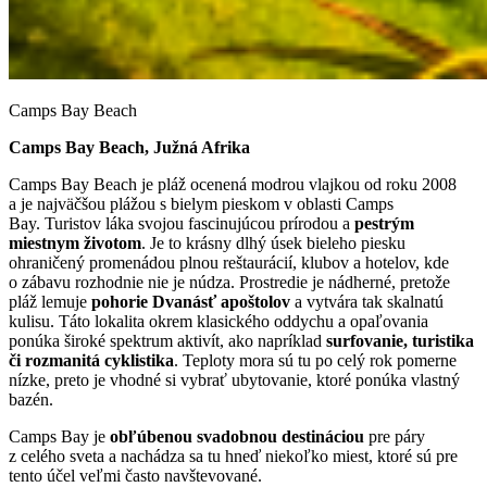
Camps Bay Beach
Camps Bay Beach, Južná Afrika
Camps Bay Beach je pláž ocenená modrou vlajkou od roku 2008
a je najväčšou plážou s bielym pieskom v oblasti Camps
Bay. Turistov láka svojou fascinujúcou prírodou a
pestrým
miestnym životom
. Je to krásny dlhý úsek bieleho piesku
ohraničený promenádou plnou reštaurácií, klubov a hotelov, kde
o zábavu rozhodnie nie je núdza. Prostredie je nádherné, pretože
pláž lemuje
pohorie Dvanásť apoštolov
a vytvára tak skalnatú
kulisu. Táto lokalita okrem klasického oddychu a opaľovania
ponúka široké spektrum aktivít, ako napríklad
surfovanie, turistika
či rozmanitá cyklistika
. Teploty mora sú tu po celý rok pomerne
nízke, preto je vhodné si vybrať ubytovanie, ktoré ponúka vlastný
bazén.
Camps Bay je
obľúbenou svadobnou destináciou
pre páry
z celého sveta a nachádza sa tu hneď niekoľko miest, ktoré sú pre
tento účel veľmi často navštevované.