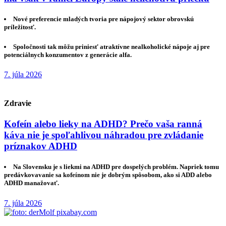
Nové preferencie mladých tvoria pre nápojový sektor obrovskú
príležitosť.
Spoločnosti tak môžu priniesť atraktívne nealkoholické nápoje aj pre
potenciálnych konzumentov z generácie alfa.
7. júla 2026
Zdravie
Kofeín alebo lieky na ADHD? Prečo vaša ranná
káva nie je spoľahlivou náhradou pre zvládanie
príznakov ADHD
Na Slovensku je s liekmi na ADHD pre dospelých problém. Napriek tomu
predávkovavanie sa kofeínom nie je dobrým spôsobom, ako si ADD alebo
ADHD manažovať.
7. júla 2026