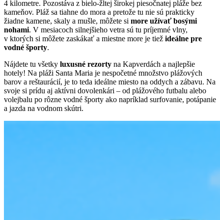
4 kilometre. Pozostáva z bielo-žltej širokej piesočnatej pláže bez
kameňov. Pláž sa tiahne do mora a pretože tu nie sú prakticky
žiadne kamene, skaly a mušle, môžete si
more užívať bosými
nohami
. V mesiacoch silnejšieho vetra sú tu príjemné vlny,
v ktorých si môžete zaskákať a miestne more je tiež
ideálne pre
vodné športy
.
Nájdete tu všetky
luxusné rezorty
na Kapverdách a najlepšie
hotely! Na pláži Santa Maria je nespočetné množstvo plážových
barov a reštaurácií, je to teda ideálne miesto na oddych a zábavu. Na
svoje si prídu aj aktívni dovolenkári – od plážového futbalu alebo
volejbalu po rôzne vodné športy ako napríklad surfovanie, potápanie
a jazda na vodnom skútri.