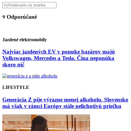
▿ Odporúčané
Jazdené elektromobily
Najviac jazdených EV v ponuke bazárov majú
Volkswagen, Mercedes a Tesla. Čína neponúka
skoro nič
LIFESTYLE
Generácia Z pije výrazne menej alkoholu. Slovensko
má však v rámci Európy stále nelichotivú priečku