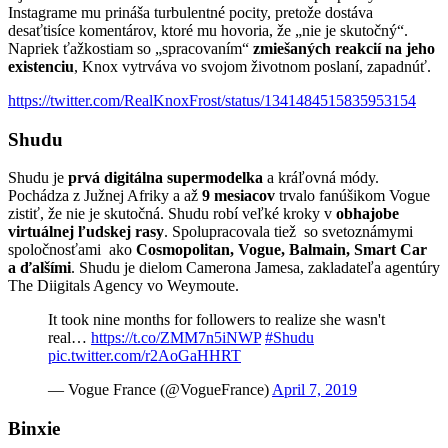
Instagrame mu prináša turbulentné pocity, pretože dostáva
desaťtisíce komentárov, ktoré mu hovoria, že „nie je skutočný“.
Napriek ťažkostiam so „spracovaním“
zmiešaných reakcií na jeho
existenciu
, Knox vytrváva vo svojom životnom poslaní, zapadnúť.
https://twitter.com/RealKnoxFrost/status/1341484515835953154
Shudu
Shudu je
prvá digitálna supermodelka
a kráľovná módy.
Pochádza z Južnej Afriky a až
9 mesiacov
trvalo fanúšikom Vogue
zistiť, že nie je skutočná. Shudu robí veľké kroky v
obhajobe
virtuálnej ľudskej rasy
. Spolupracovala tiež so svetoznámymi
spoločnosťami ako
Cosmopolitan, Vogue, Balmain, Smart Car
a ďalšími
. Shudu je dielom Camerona Jamesa, zakladateľa agentúry
The Diigitals Agency vo Weymoute.
It took nine months for followers to realize she wasn't
real…
https://t.co/ZMM7n5iNWP
#Shudu
pic.twitter.com/r2AoGaHHRT
— Vogue France (@VogueFrance)
April 7, 2019
Binxie