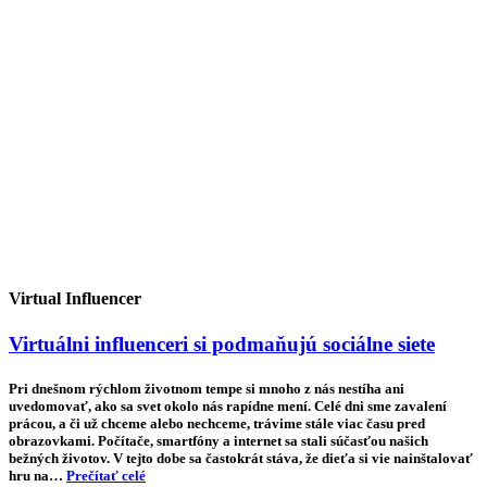
Virtual Influencer
Virtuálni influenceri si podmaňujú sociálne siete
Pri dnešnom rýchlom životnom tempe si mnoho z nás nestíha ani
uvedomovať, ako sa svet okolo nás rapídne mení. Celé dni sme zavalení
prácou, a či už chceme alebo nechceme, trávime stále viac času pred
obrazovkami. Počítače, smartfóny a internet sa stali súčasťou našich
bežných životov. V tejto dobe sa častokrát stáva, že dieťa si vie nainštalovať
hru na…
Prečítať celé