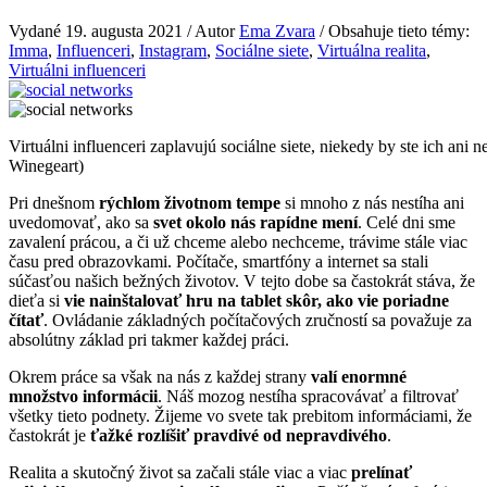
Vydané 19. augusta 2021 / Autor
Ema Zvara
/ Obsahuje tieto témy:
Imma
,
Influenceri
,
Instagram
,
Sociálne siete
,
Virtuálna realita
,
Virtuálni influenceri
Virtuálni influenceri zaplavujú sociálne siete, niekedy by ste ich ani ne
Winegeart)
Pri dnešnom
rýchlom životnom tempe
si mnoho z nás nestíha ani
uvedomovať, ako sa
svet okolo nás rapídne mení
. Celé dni sme
zavalení prácou, a či už chceme alebo nechceme, trávime stále viac
času pred obrazovkami. Počítače, smartfóny a internet sa stali
súčasťou našich bežných životov. V tejto dobe sa častokrát stáva, že
dieťa si
vie nainštalovať hru na tablet skôr, ako vie poriadne
čítať
. Ovládanie základných počítačových zručností sa považuje za
absolútny základ pri takmer každej práci.
Okrem práce sa však na nás z každej strany
valí enormné
množstvo informácii
. Náš mozog nestíha spracovávať a filtrovať
všetky tieto podnety. Žijeme vo svete tak prebitom informáciami, že
častokrát je
ťažké rozlíšiť pravdivé od nepravdivého
.
Realita a skutočný život sa začali stále viac a viac
prelínať