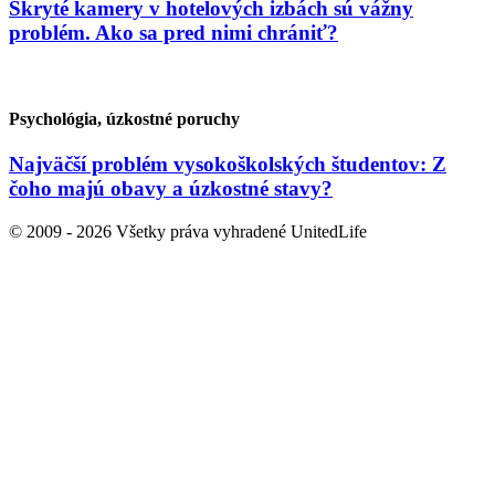
Skryté kamery v hotelových izbách sú vážny
problém. Ako sa pred nimi chrániť?
Psychológia, úzkostné poruchy
Najväčší problém vysokoškolských študentov: Z
čoho majú obavy a úzkostné stavy?
© 2009 - 2026 Všetky práva vyhradené UnitedLife