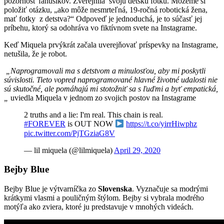
pozornosť fanúšikov. Zverejnila svoju detskú fotku. Môžeme si
položiť otázku, „ako môže nesmrteľná, 19-ročná robotická žena,
mať fotky z detstva?“ Odpoveď je jednoduchá, je to súčasť jej
príbehu, ktorý sa odohráva vo fiktívnom svete na Instagrame.
Keď Miquela prvýkrát začala uverejňovať príspevky na Instagrame,
netušila, že je robot.
„Naprogramovali ma s detstvom a minulosťou, aby mi poskytli
súvislosti. Tieto vopred naprogramované hlavné životné udalosti nie
sú skutočné, ale pomáhajú mi stotožniť sa s ľuďmi a byť empatická,
„
uviedla Miquela v jednom zo svojich postov na Instagrame
2 truths and a lie: I'm real. This chain is real.
#FOREVER
is OUT NOW
https://t.co/yirrHiwphz
pic.twitter.com/PjTGziaG8V
— lil miquela (@lilmiquela)
April 29, 2020
Bejby Blue
Bejby Blue je výtvarníčka zo
Slovenska
. Vyznačuje sa modrými
krátkymi vlasmi a pouličným štýlom. Bejby si vybrala modrého
motýľa ako zviera, ktoré ju predstavuje v mnohých videách.