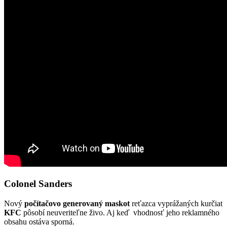
Colonel Sanders
Nový
počítačovo generovaný maskot
reťazca vyprážaných kurčiat
KFC
pôsobí neuveriteľne živo. Aj keď vhodnosť jeho reklamného
obsahu ostáva sporná.