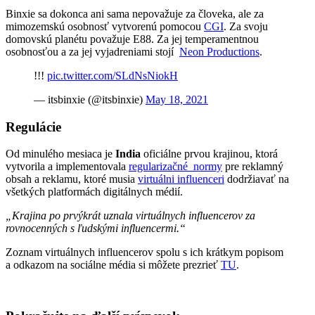
Binxie sa dokonca ani sama nepovažuje za človeka, ale za
mimozemskú osobnosť vytvorenú pomocou
CGI
. Za svoju
domovskú planétu považuje E88. Za jej temperamentnou
osobnosťou a za jej vyjadreniami stojí
Neon Productions
.
!!!
pic.twitter.com/SLdNsNiokH
— itsbinxie (@itsbinxie)
May 18, 2021
Regulácie
Od minulého mesiaca je
India
oficiálne prvou krajinou, ktorá
vytvorila a implementovala
regularizačné normy
pre reklamný
obsah a reklamu, ktoré musia
virtuálni influenceri
dodržiavať na
všetkých platformách digitálnych médií.
„Krajina po prvýkrát uznala virtuálnych influencerov za
rovnocenných s ľudskými influencermi.“
Zoznam virtuálnych influencerov spolu s ich krátkym popisom
a odkazom na sociálne média si môžete prezrieť
TU
.