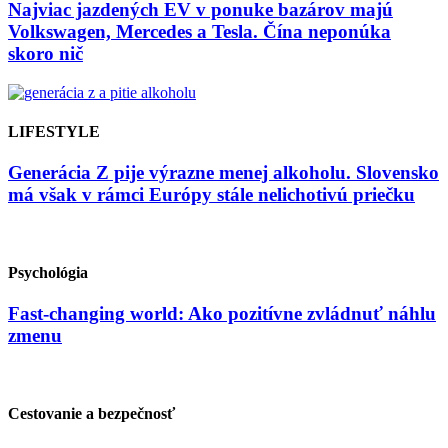
Najviac jazdených EV v ponuke bazárov majú
Volkswagen, Mercedes a Tesla. Čína neponúka
skoro nič
LIFESTYLE
Generácia Z pije výrazne menej alkoholu. Slovensko
má však v rámci Európy stále nelichotivú priečku
Psychológia
Fast-changing world: Ako pozitívne zvládnuť náhlu
zmenu
Cestovanie a bezpečnosť