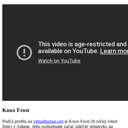
Knox Frost
Podľa profilu na
virtualhumas.org
je Knox Frost 20 ročný robot
žijúci v Atlante. Jeho rozhodnutie začať zdieľať príspevky na