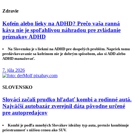
Zdravie
Kofeín alebo lieky na ADHD? Prečo vaša ranná
káva nie je spoľahlivou náhradou pre zvládanie
príznakov ADHD
Na Slovensku je s liekmi na ADHD pre dospelých problém. Napriek tomu
predávkovavanie sa kofeínom nie je dobrým spôsobom, ako si ADD alebo
ADHD manažovať.
7. júla 2026
SLOVENSKO
Slováci začali prudko hľadať kombi a rodinné autá.
Najväčší autobazár zverejnil dáta pôvodne určené
pre autopredajcov
Kombi je podľa mnohých Slovákov ideálny typ auta, pretože kombinuje
priestrannosť s nižšou cenou ako SUV.