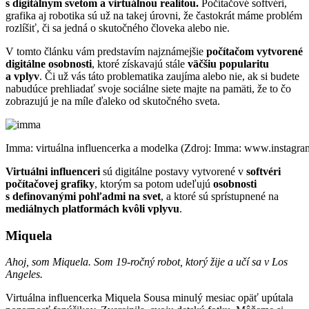
s digitálnym svetom a virtuálnou realitou.
Počítačové softvéri,
grafika aj robotika sú už na takej úrovni, že častokrát máme problém
rozlíšiť, či sa jedná o skutočného človeka alebo nie.
V tomto článku vám predstavím najznámejšie
počítačom vytvorené
digitálne osobnosti
, ktoré získavajú stále
väčšiu popularitu
a vplyv
. Či už vás táto problematika zaujíma alebo nie, ak si budete
nabudúce prehliadať svoje sociálne siete majte na pamäti, že to čo
zobrazujú je na míle ďaleko od skutočného sveta.
Imma: virtuálna influencerka a modelka (Zdroj: Imma: www.instagr
Virtuálni influenceri
sú digitálne postavy vytvorené v
softvéri
počítačovej grafiky
, ktorým sa potom udeľujú
osobnosti
s definovanými pohľadmi na svet
, a ktoré sú sprístupnené na
mediálnych platformách kvôli vplyvu
.
Miquela
Ahoj, som Miquela. Som 19-ročný robot, ktorý žije a učí sa v Los
Angeles.
Virtuálna influencerka Miquela Sousa minulý mesiac opäť upútala