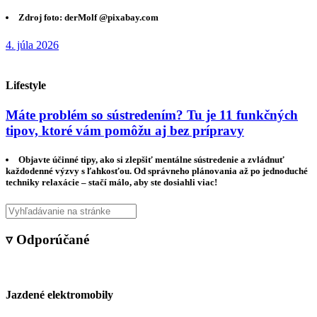
Zdroj foto: derMolf @pixabay.com
4. júla 2026
Lifestyle
Máte problém so sústredením? Tu je 11 funkčných
tipov, ktoré vám pomôžu aj bez prípravy
Objavte účinné tipy, ako si zlepšiť mentálne sústredenie a zvládnuť
každodenné výzvy s ľahkosťou. Od správneho plánovania až po jednoduché
techniky relaxácie – stačí málo, aby ste dosiahli viac!
▿ Odporúčané
Jazdené elektromobily