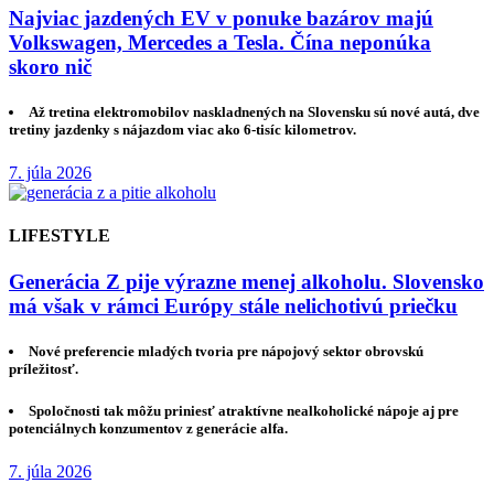
Najviac jazdených EV v ponuke bazárov majú
Volkswagen, Mercedes a Tesla. Čína neponúka
skoro nič
Až tretina elektromobilov naskladnených na Slovensku sú nové autá, dve
tretiny jazdenky s nájazdom viac ako 6-tisíc kilometrov.
7. júla 2026
LIFESTYLE
Generácia Z pije výrazne menej alkoholu. Slovensko
má však v rámci Európy stále nelichotivú priečku
Nové preferencie mladých tvoria pre nápojový sektor obrovskú
príležitosť.
Spoločnosti tak môžu priniesť atraktívne nealkoholické nápoje aj pre
potenciálnych konzumentov z generácie alfa.
7. júla 2026