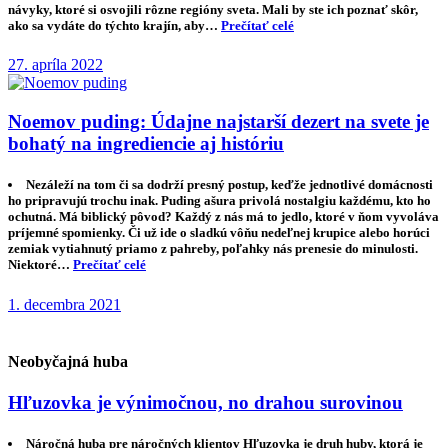
návyky, ktoré si osvojili rôzne regióny sveta. Mali by ste ich poznať skôr,
ako sa vydáte do týchto krajín, aby…
Prečítať celé
27. apríla 2022
Noemov puding: Údajne najstarší dezert na svete je
bohatý na ingrediencie aj históriu
Nezáleží na tom či sa dodrží presný postup, keďže jednotlivé domácnosti
ho pripravujú trochu inak. Puding ašura privolá nostalgiu každému, kto ho
ochutná. Má biblický pôvod? Každý z nás má to jedlo, ktoré v ňom vyvoláva
príjemné spomienky. Či už ide o sladkú vôňu nedeľnej krupice alebo horúci
zemiak vytiahnutý priamo z pahreby, poľahky nás prenesie do minulosti.
Niektoré…
Prečítať celé
1. decembra 2021
Neobyčajná huba
Hľuzovka je výnimočnou, no drahou surovinou
Náročná huba pre náročných klientov Hľuzovka je druh huby, ktorá je