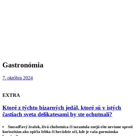
Gastronómia
7. októbra 2024
EXTRA
Ktoré z týchto bizarných jedál, ktoré sú v istých
častiach sveta delikatesami by ste ochutnali?
Smradľavý žralok, živá chobotnica či tarantula znejú ešte nevinne oproti
kuriozitám ako opičia lebka či hovädzie oči, kde je vaša gurmánska