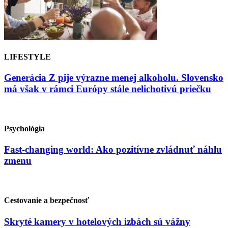
LIFESTYLE
Generácia Z pije výrazne menej alkoholu. Slovensko
má však v rámci Európy stále nelichotivú priečku
Psychológia
Fast-changing world: Ako pozitívne zvládnuť náhlu
zmenu
Cestovanie a bezpečnosť
Skryté kamery v hotelových izbách sú vážny