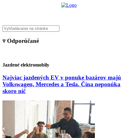
▿ Odporúčané
Jazdené elektromobily
Najviac jazdených EV v ponuke bazárov majú
Volkswagen, Mercedes a Tesla. Čína neponúka
skoro nič