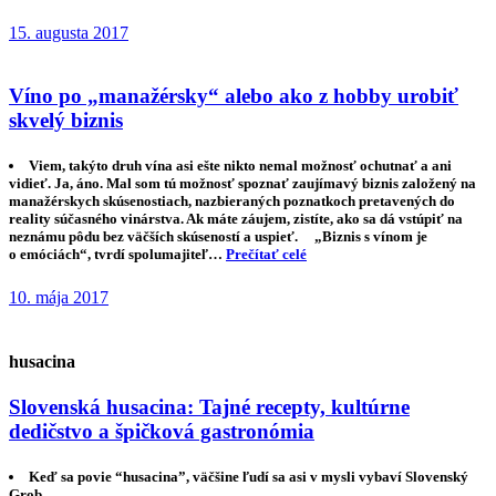
15. augusta 2017
Víno po „manažérsky“ alebo ako z hobby urobiť
skvelý biznis
Viem, takýto druh vína asi ešte nikto nemal možnosť ochutnať a ani
vidieť. Ja, áno. Mal som tú možnosť spoznať zaujímavý biznis založený na
manažérskych skúsenostiach, nazbieraných poznatkoch pretavených do
reality súčasného vinárstva. Ak máte záujem, zistíte, ako sa dá vstúpiť na
neznámu pôdu bez väčších skúseností a uspieť. „Biznis s vínom je
o emóciách“, tvrdí spolumajiteľ…
Prečítať celé
10. mája 2017
husacina
Slovenská husacina: Tajné recepty, kultúrne
dedičstvo a špičková gastronómia
Keď sa povie “husacina”, väčšine ľudí sa asi v mysli vybaví Slovenský
Grob