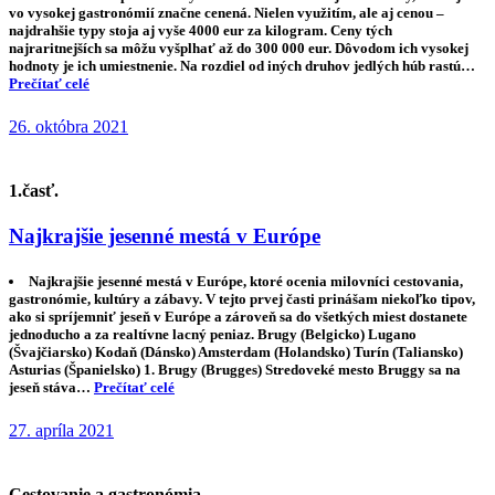
vo vysokej gastronómií značne cenená. Nielen využitím, ale aj cenou –
najdrahšie typy stoja aj vyše 4000 eur za kilogram. Ceny tých
najraritnejších sa môžu vyšplhať až do 300 000 eur. Dôvodom ich vysokej
hodnoty je ich umiestnenie. Na rozdiel od iných druhov jedlých húb rastú…
Prečítať celé
26. októbra 2021
1.časť.
Najkrajšie jesenné mestá v Európe
Najkrajšie jesenné mestá v Európe, ktoré ocenia milovníci cestovania,
gastronómie, kultúry a zábavy. V tejto prvej časti prinášam niekoľko tipov,
ako si spríjemniť jeseň v Európe a zároveň sa do všetkých miest dostanete
jednoducho a za realtívne lacný peniaz. Brugy (Belgicko) Lugano
(Švajčiarsko) Kodaň (Dánsko) Amsterdam (Holandsko) Turín (Taliansko)
Asturias (Španielsko) 1. Brugy (Brugges) Stredoveké mesto Bruggy sa na
jeseň stáva…
Prečítať celé
27. apríla 2021
Cestovanie a gastronómia