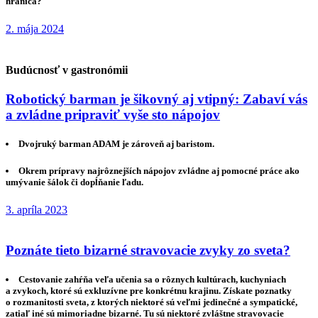
hranica?
2. mája 2024
Budúcnosť v gastronómii
Robotický barman je šikovný aj vtipný: Zabaví vás
a zvládne pripraviť vyše sto nápojov
Dvojruký barman ADAM je zároveň aj baristom.
Okrem prípravy najrôznejších nápojov zvládne aj pomocné práce ako
umývanie šálok či dopĺňanie ľadu.
3. apríla 2023
Poznáte tieto bizarné stravovacie zvyky zo sveta?
Cestovanie zahŕňa veľa učenia sa o rôznych kultúrach, kuchyniach
a zvykoch, ktoré sú exkluzívne pre konkrétnu krajinu. Získate poznatky
o rozmanitosti sveta, z ktorých niektoré sú veľmi jedinečné a sympatické,
zatiaľ iné sú mimoriadne bizarné. Tu sú niektoré zvláštne stravovacie