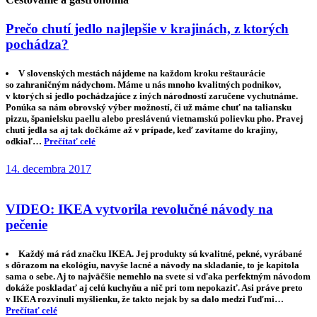
Prečo chutí jedlo najlepšie v krajinách, z ktorých
pochádza?
V slovenských mestách nájdeme na každom kroku reštaurácie
so zahraničným nádychom. Máme u nás mnoho kvalitných podnikov,
v ktorých si jedlo pochádzajúce z iných národností zaručene vychutnáme.
Ponúka sa nám obrovský výber možností, či už máme chuť na taliansku
pizzu, španielsku paellu alebo preslávenú vietnamskú polievku pho. Pravej
chuti jedla sa aj tak dočkáme až v prípade, keď zavítame do krajiny,
odkiaľ…
Prečítať celé
14. decembra 2017
VIDEO: IKEA vytvorila revolučné návody na
pečenie
Každý má rád značku IKEA. Jej produkty sú kvalitné, pekné, vyrábané
s dôrazom na ekológiu, navyše lacné a návody na skladanie, to je kapitola
sama o sebe. Aj to najväčšie nemehlo na svete si vďaka perfektným návodom
dokáže poskladať aj celú kuchyňu a nič pri tom nepokaziť. Asi práve preto
v IKEA rozvinuli myšlienku, že takto nejak by sa dalo medzi ľuďmi…
Prečítať celé