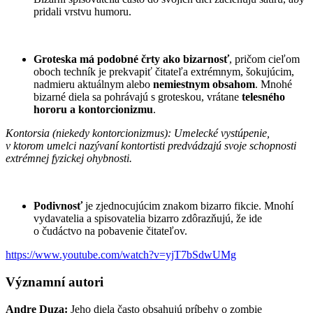
pridali vrstvu humoru.
Groteska má podobné črty ako bizarnosť
, pričom cieľom
oboch techník je prekvapiť čitateľa extrémnym, šokujúcim,
nadmieru aktuálnym alebo
nemiestnym obsahom
. Mnohé
bizarné diela sa pohrávajú s groteskou, vrátane
telesného
hororu a kontorcionizmu
.
Kontorsia (niekedy kontorcionizmus): Umelecké vystúpenie,
v ktorom umelci nazývaní kontortisti predvádzajú svoje schopnosti
extrémnej fyzickej ohybnosti.
Podivnosť
je zjednocujúcim znakom bizarro fikcie. Mnohí
vydavatelia a spisovatelia bizarro zdôrazňujú, že ide
o čudáctvo na pobavenie čitateľov.
https://www.youtube.com/watch?v=yjT7bSdwUMg
Významní autori
Andre Duza:
Jeho diela často obsahujú príbehy o zombie