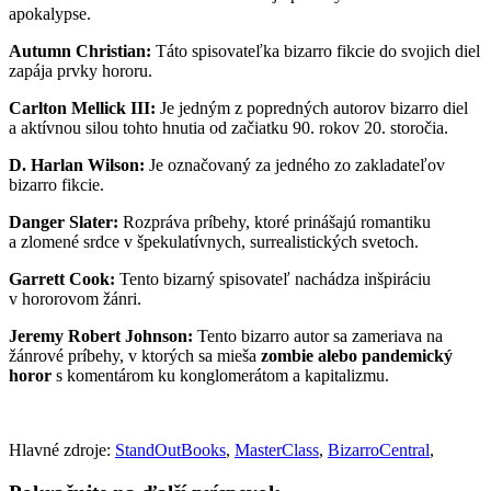
apokalypse.
Autumn Christian:
Táto spisovateľka bizarro fikcie do svojich diel
zapája prvky hororu.
Carlton Mellick III:
Je jedným z popredných autorov bizarro diel
a aktívnou silou tohto hnutia od začiatku 90. rokov 20. storočia.
D. Harlan Wilson:
Je označovaný za jedného zo zakladateľov
bizarro fikcie.
Danger Slater:
Rozpráva príbehy, ktoré prinášajú romantiku
a zlomené srdce v špekulatívnych, surrealistických svetoch.
Garrett Cook:
Tento bizarný spisovateľ nachádza inšpiráciu
v hororovom žánri.
Jeremy Robert Johnson:
Tento bizarro autor sa zameriava na
žánrové príbehy, v ktorých sa mieša
zombie alebo pandemický
horor
s komentárom ku konglomerátom a kapitalizmu.
Hlavné zdroje:
StandOutBooks
,
MasterClass
,
BizarroCentral
,