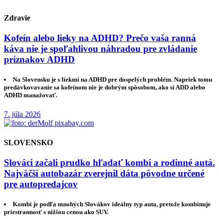
Zdravie
Kofeín alebo lieky na ADHD? Prečo vaša ranná
káva nie je spoľahlivou náhradou pre zvládanie
príznakov ADHD
Na Slovensku je s liekmi na ADHD pre dospelých problém. Napriek tomu
predávkovavanie sa kofeínom nie je dobrým spôsobom, ako si ADD alebo
ADHD manažovať.
7. júla 2026
SLOVENSKO
Slováci začali prudko hľadať kombi a rodinné autá.
Najväčší autobazár zverejnil dáta pôvodne určené
pre autopredajcov
Kombi je podľa mnohých Slovákov ideálny typ auta, pretože kombinuje
priestrannosť s nižšou cenou ako SUV.