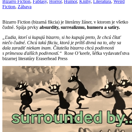
Bizarro Fiction
,
Fabtasy
,
Horror
,
Humor
,
Knihy
,
Literatúra
,
Weird
Fiction
,
Zábava
Bizarro Fiction (bizarná fikcia) je literárny žáner, v ktorom je všetko
čudné. Spája prvky
absurdity, surrealizmu, humoru a satiry.
„Ľudia, ktorí si kupujú bizarro, si ho kupujú preto, že chcú čítať
niečo čudné. Chcú takú fikciu, ktorá je príliš divná na to, aby sa
dala zaradiť niekam inam. Čitatelia bizarra chcú podivnosti
s prímesou ďalších podivností.“
Rose O’keefe, šéfka vydavateľstva
bizarnej literatúry Eraserhead Press