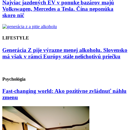
Najviac jazdených EV v ponuke bazárov majú
Volkswagen, Mercedes a Tesla. Čína neponúka
skoro nič
LIFESTYLE
Generácia Z pije výrazne menej alkoholu. Slovensko
má však v rámci Európy stále nelichotivú priečku
Psychológia
Fast-changing world: Ako pozitívne zvládnuť náhlu
zmenu