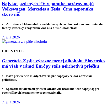
Najviac jazdených EV v ponuke bazárov majú
Volkswagen, Mercedes a Tesla. Čína neponúka
skoro nič
Až tretina elektromobilov naskladnených na Slovensku sú nové autá, dve
tretiny jazdenky s nájazdom viac ako 6-tisíc kilometrov.
7. júla 2026
LIFESTYLE
Generácia Z pije výrazne menej alkoholu. Slovensko
má však v rámci Európy stále nelichotivú priečku
Nové preferencie mladých tvoria pre nápojový sektor obrovskú
príležitosť.
Spoločnosti tak môžu priniesť atraktívne nealkoholické nápoje aj pre
potenciálnych konzumentov z generácie alfa.
7. júla 2026