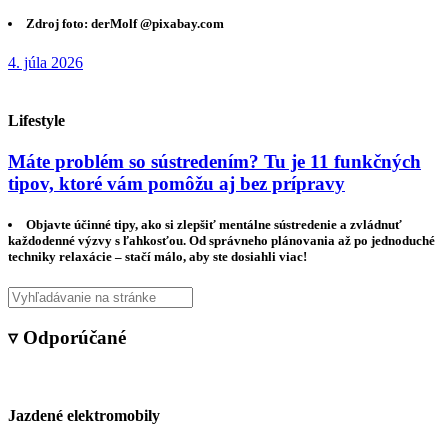
Zdroj foto: derMolf @pixabay.com
4. júla 2026
Lifestyle
Máte problém so sústredením? Tu je 11 funkčných
tipov, ktoré vám pomôžu aj bez prípravy
Objavte účinné tipy, ako si zlepšiť mentálne sústredenie a zvládnuť
každodenné výzvy s ľahkosťou. Od správneho plánovania až po jednoduché
techniky relaxácie – stačí málo, aby ste dosiahli viac!
▿ Odporúčané
Jazdené elektromobily