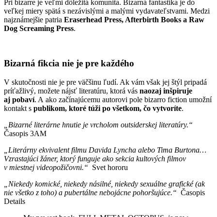
Pri bizarre je veľmi dôležitá komunita. Bizarná fantastika je do
veľkej miery spätá s nezávislými a malými vydavateľstvami. Medzi
najznámejšie patria
Eraserhead Press, Afterbirth Books a Raw
Dog Screaming Press
.
Bizarná fikcia nie je pre každého
V skutočnosti nie je pre väčšinu ľudí. Ak vám však jej štýl pripadá
príťažlivý, možete nájsť literatúru, ktorá vás
naozaj inšpiruje
aj pobaví
. A ako začínajúcemu autorovi pole bizarro fiction umožní
kontakt s
publikom, ktoré túži po všetkom, čo vytvoríte
.
„Bizarné literárne hnutie je vrcholom outsiderskej literatúry.“
Časopis 3AM
„Literárny ekvivalent filmu Davida Lyncha alebo Tima Burtona…
Vzrastajúci žáner, ktorý funguje ako sekcia kultových filmov
v miestnej videopožičovni.“
Svet hororu
„Niekedy komické, niekedy násilné, niekedy sexuálne grafické (ak
nie všetko z toho) a pubertálne nebojácne pohoršujúce.“
Časopis
Details