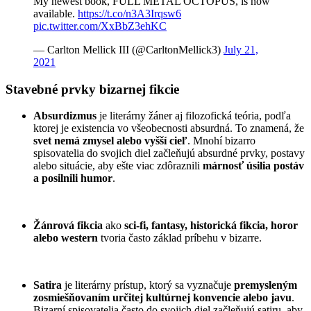
My newest book, FULL METAL OCTOPUS, is now
available.
https://t.co/n3A3Irqsw6
pic.twitter.com/XxBbZ3ehKC
— Carlton Mellick III (@CarltonMellick3)
July 21,
2021
Stavebné prvky bizarnej fikcie
Absurdizmus
je literárny žáner aj filozofická teória, podľa
ktorej je existencia vo všeobecnosti absurdná. To znamená, že
svet nemá zmysel alebo vyšší cieľ
. Mnohí bizarro
spisovatelia do svojich diel začleňujú absurdné prvky, postavy
alebo situácie, aby ešte viac zdôraznili
márnosť úsilia postáv
a posilnili humor
.
Žánrová fikcia
ako
sci-fi, fantasy, historická fikcia, horor
alebo western
tvoria často základ príbehu v bizarre.
Satira
je literárny prístup, ktorý sa vyznačuje
premysleným
zosmiešňovaním určitej kultúrnej konvencie alebo javu
.
Bizarní spisovatelia často do svojich diel začleňujú satiru, aby