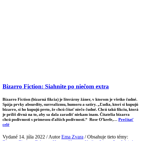
Bizarro Fiction: Siahnite po niečom extra
Bizarro Fiction (bizarná fikcia) je literárny žáner, v ktorom je všetko čudné.
Spája prvky absurdity, surrealizmu, humoru a satiry. „Ľudia, ktorí si kupujú
bizarro, si ho kupujú preto, že chcú čítať niečo čudné. Chcú takú fikciu, ktorá
je príliš divná na to, aby sa dala zaradiť niekam inam. Čitatelia bizarra
chcú podivnosti s prímesou ďalších podivností.“ Rose O’keefe,…
Prečítať
celé
Vydané 14. júla 2022 / Autor
Ema Zvara
/ Obsahuje tieto témy: