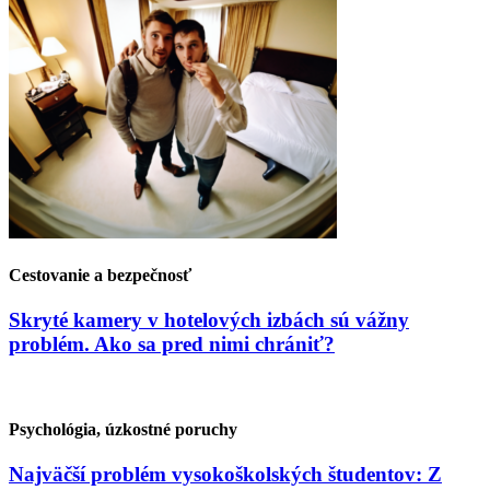
Cestovanie a bezpečnosť
Skryté kamery v hotelových izbách sú vážny
problém. Ako sa pred nimi chrániť?
Psychológia, úzkostné poruchy
Najväčší problém vysokoškolských študentov: Z