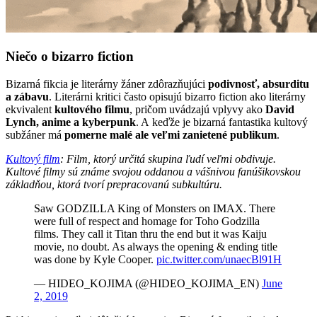
Niečo o bizarro fiction
Bizarná fikcia je literárny žáner zdôrazňujúci
podivnosť, absurditu
a zábavu
. Literárni kritici často opisujú bizarro fiction ako literárny
ekvivalent
kultového filmu
, pričom uvádzajú vplyvy ako
David
Lynch, anime a kyberpunk
. A keďže je bizarná fantastika kultový
subžáner má
pomerne malé ale veľmi zanietené publikum
.
Kultový film
: Film, ktorý určitá skupina ľudí veľmi obdivuje.
Kultové filmy sú známe svojou oddanou a vášnivou fanúšikovskou
základňou, ktorá tvorí prepracovanú subkultúru.
Saw GODZILLA King of Monsters on IMAX. There
were full of respect and homage for Toho Godzilla
films. They call it Titan thru the end but it was Kaiju
movie, no doubt. As always the opening & ending title
was done by Kyle Cooper.
pic.twitter.com/unaecBl91H
— HIDEO_KOJIMA (@HIDEO_KOJIMA_EN)
June
2, 2019