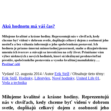
Akú hodnotu má váš čas?
Milujeme kvalitné a krásne hodiny. Reprezentujú nás v chvíľach, kedy
chceme byť videní v dobrom svetle, dopĺňajú celkový dojem z osobnosti jeho
nositeľa a bez váhania informujú o jeho spoločenskom postavení. Ich
hodnota je priamo úmerná mimoriadnej pozornosti, snahe a dizajnérskemu
umeniu ich tvorcov a stávajú sa investíciou na celý život. Prinášame vám
výber niektorých z nových hodiniek, ktoré sú ideálnymi predstaviteľmi
prestíže, spoločenského postavenia a vysoko kvalitnej manufaktúry….
Prečítať celé
Vydané 12. augusta 2014 / Autor
Erik Stríž
/ Obsahuje tieto témy:
Erik Stríž
,
Hodinky
,
Lifestylex
,
Nové hodinky
,
United Life 01
,
Veda a technika
Milujeme kvalitné a krásne hodiny. Reprezentujú
nás v chvíľach, kedy chceme byť videní v dobrom
svetle, dopĺňajú celkový dojem z osobnosti jeho