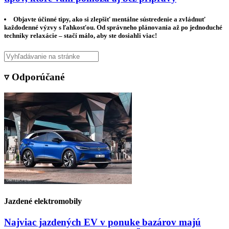
Objavte účinné tipy, ako si zlepšiť mentálne sústredenie a zvládnuť
každodenné výzvy s ľahkosťou. Od správneho plánovania až po jednoduché
techniky relaxácie – stačí málo, aby ste dosiahli viac!
▿ Odporúčané
Jazdené elektromobily
Najviac jazdených EV v ponuke bazárov majú