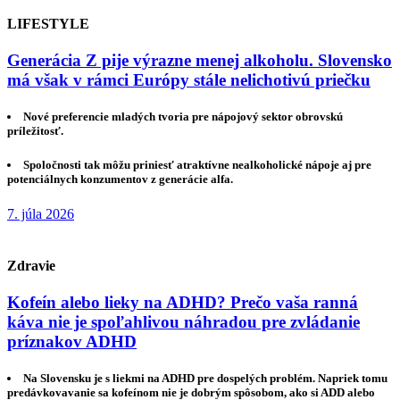
LIFESTYLE
Generácia Z pije výrazne menej alkoholu. Slovensko
má však v rámci Európy stále nelichotivú priečku
Nové preferencie mladých tvoria pre nápojový sektor obrovskú
príležitosť.
Spoločnosti tak môžu priniesť atraktívne nealkoholické nápoje aj pre
potenciálnych konzumentov z generácie alfa.
7. júla 2026
Zdravie
Kofeín alebo lieky na ADHD? Prečo vaša ranná
káva nie je spoľahlivou náhradou pre zvládanie
príznakov ADHD
Na Slovensku je s liekmi na ADHD pre dospelých problém. Napriek tomu
predávkovavanie sa kofeínom nie je dobrým spôsobom, ako si ADD alebo