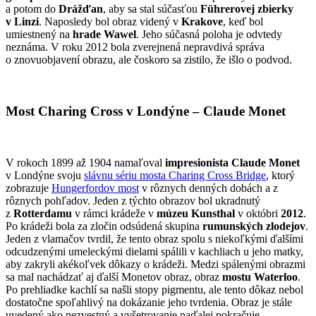
a potom do
Drážďan
, aby sa stal súčasťou
Führerovej zbierky
v Linzi
. Naposledy bol obraz videný v
Krakove
, keď bol
umiestnený na
hrade Wawel
. Jeho súčasná poloha je odvtedy
neznáma. V roku 2012 bola zverejnená nepravdivá správa
o znovuobjavení obrazu, ale čoskoro sa zistilo, že išlo o podvod.
Most Charing Cross v Londýne – Claude Monet
V rokoch 1899 až 1904 namaľoval
impresionista Claude Monet
v Londýne svoju
slávnu sériu mosta Charing Cross Bridge
, ktorý
zobrazuje
Hungerfordov most
v rôznych denných dobách a z
rôznych pohľadov. Jeden z týchto obrazov bol ukradnutý
z
Rotterdamu
v rámci krádeže v
múzeu Kunsthal
v októbri
2012
.
Po krádeži bola za zločin odsúdená skupina
rumunských zlodejov
.
Jeden z vlamačov tvrdil, že tento obraz spolu s niekoľkými ďalšími
odcudzenými umeleckými dielami spálili v kachliach u jeho matky,
aby zakryli akékoľvek dôkazy o krádeži. Medzi spálenými obrazmi
sa mal nachádzať aj ďalší Monetov obraz, obraz
mostu Waterloo
.
Po prehliadke kachlí sa našli stopy pigmentu, ale tento dôkaz nebol
dostatočne spoľahlivý na dokázanie jeho tvrdenia. Obraz je stále
uvedený ako nezvestný a vyšetrovanie naďalej pokračuje.