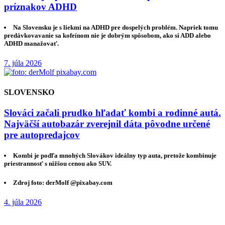
príznakov ADHD
Na Slovensku je s liekmi na ADHD pre dospelých problém. Napriek tomu
predávkovavanie sa kofeínom nie je dobrým spôsobom, ako si ADD alebo
ADHD manažovať.
7. júla 2026
SLOVENSKO
Slováci začali prudko hľadať kombi a rodinné autá.
Najväčší autobazár zverejnil dáta pôvodne určené
pre autopredajcov
Kombi je podľa mnohých Slovákov ideálny typ auta, pretože kombinuje
priestrannosť s nižšou cenou ako SUV.
Zdroj foto: derMolf @pixabay.com
4. júla 2026