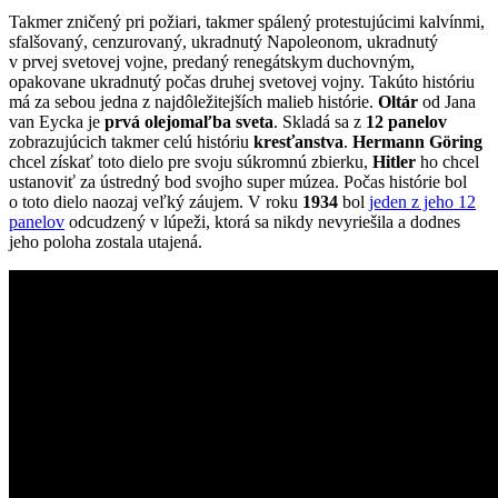
Takmer zničený pri požiari, takmer spálený protestujúcimi kalvínmi,
sfalšovaný, cenzurovaný, ukradnutý Napoleonom, ukradnutý
v prvej svetovej vojne, predaný renegátskym duchovným,
opakovane ukradnutý počas druhej svetovej vojny. Takúto históriu
má za sebou jedna z najdôležitejších malieb histórie.
Oltár
od Jana
van Eycka je
prvá olejomaľba sveta
. Skladá sa z
12 panelov
zobrazujúcich takmer celú históriu
kresťanstva
.
Hermann Göring
chcel získať toto dielo pre svoju súkromnú zbierku,
Hitler
ho chcel
ustanoviť za ústredný bod svojho super múzea. Počas histórie bol
o toto dielo naozaj veľký záujem. V roku
1934
bol
jeden z jeho 12
panelov
odcudzený v lúpeži, ktorá sa nikdy nevyriešila a dodnes
jeho poloha zostala utajená.