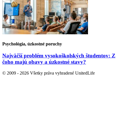
Psychológia, úzkostné poruchy
Najväčší problém vysokoškolských študentov: Z
čoho majú obavy a úzkostné stavy?
© 2009 - 2026 Všetky práva vyhradené UnitedLife