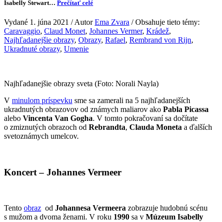
Isabelly Stewart…
Prečítať celé
Vydané 1. júna 2021 / Autor
Ema Zvara
/ Obsahuje tieto témy:
Caravaggio
,
Claud Monet
,
Johannes Vermer
,
Krádež
,
Najhľadanejšie obrazy
,
Obrazy
,
Rafael
,
Rembrand von Rijn
,
Ukradnuté obrazy
,
Umenie
Najhľadanejšie obrazy sveta (Foto: Norali Nayla)
V
minulom príspevku
sme sa zamerali na 5 najhľadanejších
ukradnutých obrazovov od známych maliarov ako
Pabla Picassa
alebo
Vincenta Van Gogha
. V tomto pokračovaní sa dočítate
o zmiznutých obrazoch od
Rebrandta
,
Clauda Moneta
a ďalších
svetoznámych umelcov.
Koncert – Johannes Vermeer
Tento
obraz
od
Johannesa Vermeera
zobrazuje hudobnú scénu
s mužom a dvoma ženami. V roku
1990
sa v
Múzeum Isabelly