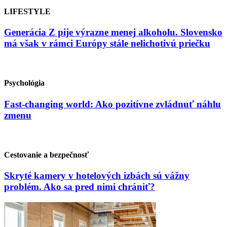
LIFESTYLE
Generácia Z pije výrazne menej alkoholu. Slovensko
má však v rámci Európy stále nelichotivú priečku
Psychológia
Fast-changing world: Ako pozitívne zvládnuť náhlu
zmenu
Cestovanie a bezpečnosť
Skryté kamery v hotelových izbách sú vážny
problém. Ako sa pred nimi chrániť?