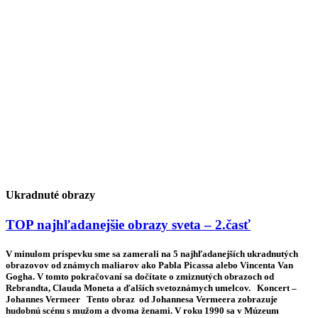
Ukradnuté obrazy
TOP najhľadanejšie obrazy sveta – 2.časť
V minulom príspevku sme sa zamerali na 5 najhľadanejších ukradnutých
obrazovov od známych maliarov ako Pabla Picassa alebo Vincenta Van
Gogha. V tomto pokračovaní sa dočítate o zmiznutých obrazoch od
Rebrandta, Clauda Moneta a ďalších svetoznámych umelcov. Koncert –
Johannes Vermeer Tento obraz od Johannesa Vermeera zobrazuje
hudobnú scénu s mužom a dvoma ženami. V roku 1990 sa v Múzeum