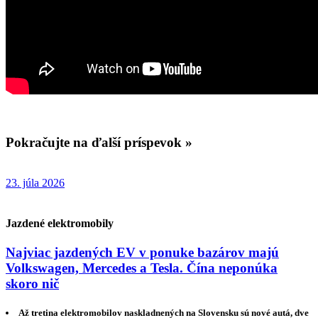
Pokračujte na ďalší príspevok »
23. júla 2026
Jazdené elektromobily
Najviac jazdených EV v ponuke bazárov majú
Volkswagen, Mercedes a Tesla. Čína neponúka
skoro nič
Až tretina elektromobilov naskladnených na Slovensku sú nové autá, dve