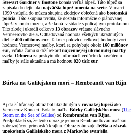
Stewart Gardner v Bostone
konala veľká lúpež. Táto lúpež sa
zapísala do dejín ako
najväčšia lúpež umenia na svete
. V marci
1990 vstúpila do múzea skupina zlodejov oblečená ako
bostonská
polícia
. Táto skupina tvrdila, že dostala informácie o plánovanej
lúpeži v tomto múzeu, a že koná v súlade s policajným protokolom.
Títo zlodeji ukradli celkovo
13 obrazov
vrátane slávneho
Vermeerovho diela. Odhadovaná hodnota všetkých ukradnutých
diel je
400 miliónov eur
. Takmer polovicu celkovej hodnoty tvorí
hodnota Vermerovej maľby, ktorá sa pohybuje okolo
160 miliónov
eur
, vďaka čomu si drží rekord
najcennejšej ukradnutej maľby
sveta
.
Odmena
za poskytnutie informácii vedúcim k navráteniu
maľby je stále aktuálna a má hodnotu
820 tisíc eur.
Búrka na Galilejskom mori – Rembrandt van Rijn
Aj ďalší hľadaný obraz bol ukradnutým v
rovnakej lúpeži
ako
Vermeerov Koncert. Bola to maľba
Búrky Galilejského mora
(
The
Storm on the Sea of Galilee
) od
Rembrandta van Rijna
.
Predpokladá sa, že tento obraz je jedinou Rembrandtovou maľbou
zobrazujúcou prímorskú krajinu. Obraz zobrazuje
Ježiša a zázrak
upokojenia Galilejského mora z Markovho evanjelia
.