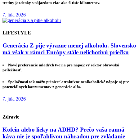
tretiny jazdenky s nájazdom viac ako 6-tisíc kilometrov.
7. júla 2026
LIFESTYLE
Generácia Z pije výrazne menej alkoholu. Slovensko
má však v rámci Európy stále nelichotivú priečku
Nové preferencie mladých tvoria pre nápojový sektor obrovskú
príležitosť.
Spoločnosti tak môžu priniesť atraktívne nealkoholické nápoje aj pre
potenciálnych konzumentov z generácie alfa.
7. júla 2026
Zdravie
Kofeín alebo lieky na ADHD? Prečo vaša ranná
káva nie je spoľahlivou náhradou pre zvládanie