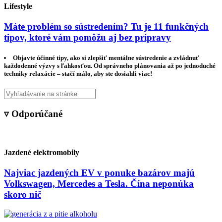
Lifestyle
Máte problém so sústredením? Tu je 11 funkčných
tipov, ktoré vám pomôžu aj bez prípravy
Objavte účinné tipy, ako si zlepšiť mentálne sústredenie a zvládnuť
každodenné výzvy s ľahkosťou. Od správneho plánovania až po jednoduché
techniky relaxácie – stačí málo, aby ste dosiahli viac!
▿ Odporúčané
Jazdené elektromobily
Najviac jazdených EV v ponuke bazárov majú
Volkswagen, Mercedes a Tesla. Čína neponúka
skoro nič