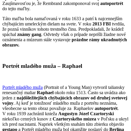
Zaujímavosťou je, že Rembrand zakomponoval svoj
autoportrét
do tejto maľby.
Táto maľba bola namaľovaná v roku 1633 a patrí k najcennejším
chýbajúcim umeleckým dielam na svete. V roku
2013 FBI
tvrdila,
že pozná vinníkov tohoto trestného činu. Predpokladali, že krádež
spáchal
známy gang
. Odvtedy však o prípade neprišli žiadne nové
oznámenia a múzeum stále vystavuje
prázdne rámy ukradnutých
obrazov.
Portrét mladého muža – Raphael
Portrét mladého muža
(Portrait of a Young Man) vytvoril taliansky
renesančný maliar
Raphael
okolo roku 1513. Často sa uvádza ako
jeden z
najdôležitejších chýbajúcich obrazov od druhej svetovej
vojny
. Aj keď je totožnosť mladého muža z portrétu neznáma,
všeobecne sa tento obraz považuje za Raphaelov
autoportrét
.
V roku 1939 zachránil knieža
Augustyn Józef Czartoryski
niekoľko cenných kusov z
Czartoryského múzea
v Poľsku a ukryl
ich pred nacistami. Napriek všetkým snahám túto zbierku objavilo
gestapo
a Portrét mladého muža bol okamžite poslaný do
Berlína