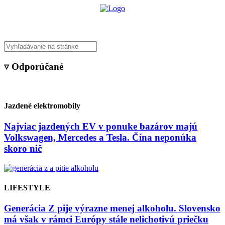
▿ Odporúčané
Jazdené elektromobily
Najviac jazdených EV v ponuke bazárov majú
Volkswagen, Mercedes a Tesla. Čína neponúka
skoro nič
LIFESTYLE
Generácia Z pije výrazne menej alkoholu. Slovensko
má však v rámci Európy stále nelichotivú priečku