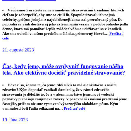
V súčasnosti sa stretávame s mnohými stravovacími trendami, ktorých
cieľom je zabezpečiť, aby sme sa cítili fit. Spopularizovali ich najmä
celebrity, pričom jedným z najobľúbenejších sa stal prerušovaný pôst. Do
popredia sa však dostáva aj jeho extrémnejšia verzia v podobe jedného jedla
denne, ktorá má pomáhať lepšie zvládať váhu a udržiavať sa v kondícii.
Ako sme uviedli v našom predošlom článku, priemerný človek…
Prečítať
celé
21. augusta 2023
Čas, kedy jeme, môže ovplyvniť fungovanie nášho
tela. Ako efektívne docieliť pravidelné stravovanie?
Hovorí sa, že sme to, čo jeme. Aký súvis to má ale skutočne s naším
zdravím? Kým doposiaľ vznikali domienky, že v rámci zdravého
stravovania je dôležité to, čo a v akom množstve jeme, nové vedecké
poznatky prinášajú zaujímavé závery. V porovnaní s našimi predkami jeme
častejšie, pričom nie sme vystavení výraznejším obdobiam pôstu. Kým
v minulosti boli ľudia odkázaní na…
Prečítať celé
19. júna 2023