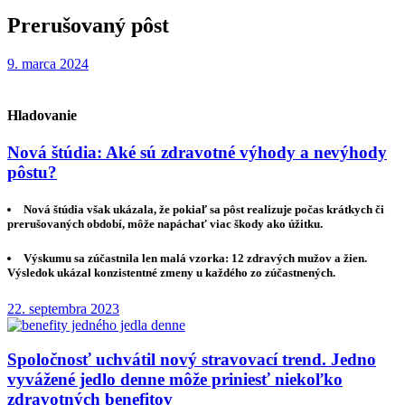
Prerušovaný pôst
9. marca 2024
Hladovanie
Nová štúdia: Aké sú zdravotné výhody a nevýhody
pôstu?
Nová štúdia však ukázala, že pokiaľ sa pôst realizuje počas krátkych či
prerušovaných období, môže napáchať viac škody ako úžitku.
Výskumu sa zúčastnila len malá vzorka: 12 zdravých mužov a žien.
Výsledok ukázal konzistentné zmeny u každého zo zúčastnených.
22. septembra 2023
Spoločnosť uchvátil nový stravovací trend. Jedno
vyvážené jedlo denne môže priniesť niekoľko
zdravotných benefitov