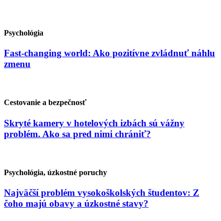
Psychológia
Fast-changing world: Ako pozitívne zvládnuť náhlu
zmenu
Cestovanie a bezpečnosť
Skryté kamery v hotelových izbách sú vážny
problém. Ako sa pred nimi chrániť?
Psychológia, úzkostné poruchy
Najväčší problém vysokoškolských študentov: Z
čoho majú obavy a úzkostné stavy?