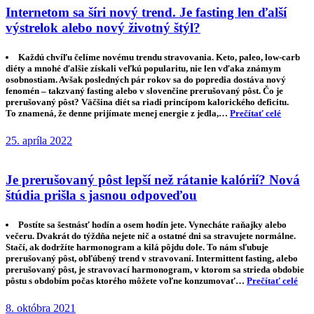
Internetom sa šíri nový trend. Je fasting len ​​ďalší
výstrelok alebo nový životný štýl?
Každú chvíľu čelíme novému trendu stravovania. Keto, paleo, low-carb
diéty a mnohé ďalšie získali veľkú popularitu, nie len vďaka známym
osobnostiam. Avšak posledných pár rokov sa do popredia dostáva nový
fenomén – takzvaný fasting alebo v slovenčine prerušovaný pôst. Čo je
prerušovaný pôst? Väčšina diét sa riadi princípom kalorického deficitu.
To znamená, že denne prijímate menej energie z jedla,…
Prečítať celé
25. apríla 2022
Je prerušovaný pôst lepší než rátanie kalórií? Nová
štúdia prišla s jasnou odpoveďou
Postíte sa šestnásť hodín a osem hodín jete. Vynecháte raňajky alebo
večeru. Dvakrát do týždňa nejete nič a ostatné dni sa stravujete normálne.
Stačí, ak dodržíte harmonogram a kilá pôjdu dole. To nám sľubuje
prerušovaný pôst, obľúbený trend v stravovaní. Intermittent fasting, alebo
prerušovaný pôst, je stravovací harmonogram, v ktorom sa strieda obdobie
pôstu s obdobím počas ktorého môžete voľne konzumovať…
Prečítať celé
8. októbra 2021