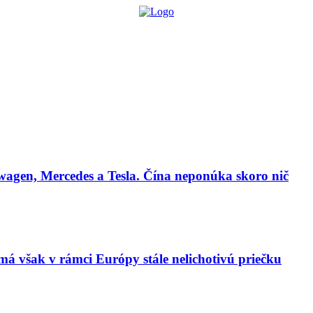
lógie
Biznis & Start-up
Auto & Mobilita
Ľudia
Zdravie
Odporú
agen, Mercedes a Tesla. Čína neponúka skoro nič
má však v rámci Európy stále nelichotivú priečku