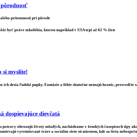
a pôrodnosť
 alebo prítomnosti pri pôrode
ôže byť práve tokofóbia, ktorou napríklad v USA trpí až 62 % žien
 si myslíte!
o ich desia ľudské pupky. Fantázie a fóbie skutočne nemajú hraníc, presvedčte s
mä dospievajúce dievčatá
mu potravy ohrozujú životy mladých, nachádzame v ženských časopisoch tipy ako 
 usmievajú vyretušované tváre a sociálne siete sú miestom, kde sa šíria nebez