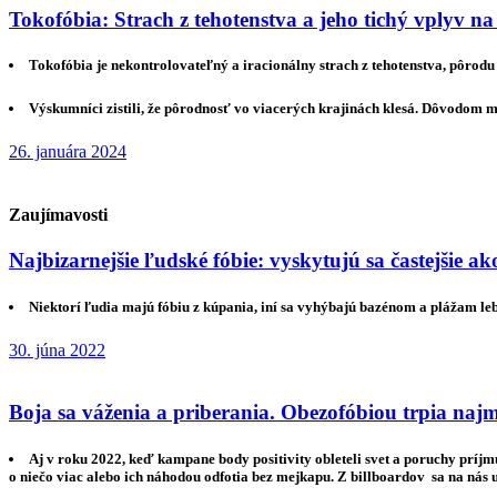
Tokofóbia: Strach z tehotenstva a jeho tichý vplyv n
Tokofóbia je nekontrolovateľný a iracionálny strach z tehotenstva, pôrodu
Výskumníci zistili, že pôrodnosť vo viacerých krajinách klesá. Dôvodom m
26. januára 2024
Zaujímavosti
Najbizarnejšie ľudské fóbie: vyskytujú sa častejšie ako
Niektorí ľudia majú fóbiu z kúpania, iní sa vyhýbajú bazénom a plážam leb
30. júna 2022
Boja sa váženia a priberania. Obezofóbiou trpia naj
Aj v roku 2022, keď kampane body positivity obleteli svet a poruchy príj
o niečo viac alebo ich náhodou odfotia bez mejkapu. Z billboardov sa na nás