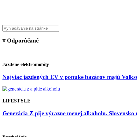
Veda & Techno
▿ Odporúčané
Jazdené elektromobily
Najviac jazdených EV v ponuke bazárov majú Volksw
LIFESTYLE
Generácia Z pije výrazne menej alkoholu. Slovensko 