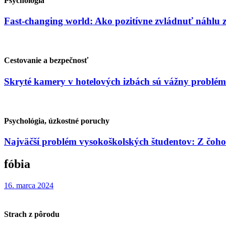
Psychológia
Fast-changing world: Ako pozitívne zvládnuť náhlu
Cestovanie a bezpečnosť
Skryté kamery v hotelových izbách sú vážny problém
Psychológia, úzkostné poruchy
Najväčší problém vysokoškolských študentov: Z čoho
fóbia
16. marca 2024
Strach z pôrodu