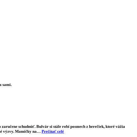
a sami.
zaručene schudnúť. Bulvár si stále robí posmech z herečiek, ktoré vážia
pečné výzvy. Mamičky na…
Prečítať celé