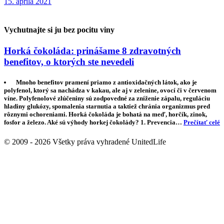
15. apríla 2021
Vychutnajte si ju bez pocitu viny
Horká čokoláda: prinášame 8 zdravotných
benefitov, o ktorých ste nevedeli
Mnoho benefitov pramení priamo z antioxidačných látok, ako je
polyfenol, ktorý sa nachádza v kakau, ale aj v zelenine, ovocí či v červenom
víne. Polyfenolové zlúčeniny sú zodpovedné za zníženie zápalu, reguláciu
hladiny glukózy, spomalenia starnutia a taktiež chránia organizmus pred
rôznymi ochoreniami. Horká čokoláda je bohatá na meď, horčík, zinok,
fosfor a železo. Aké sú výhody horkej čokolády? 1. Prevencia…
Prečítať celé
© 2009 - 2026 Všetky práva vyhradené UnitedLife