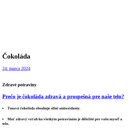
Čokoláda
24. marca 2024
Zdravé potraviny
Prečo je čokoláda zdravá a prospešná pre naše telo?
Tmavá čokoláda obsahuje silné antioxidanty.
Mať zdravý vzťah ku všetkým potravinám je dôležité pre vašu myseľ a
telo.