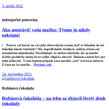
3. apríla 2022
nebezpečné potraviny
Ako neotráviť vašu mačku: Týmto ju nikdy
nekŕmte!
Pozerá váš kocúr na vás jeho obrovskými očami, keď si vkladáte do úst
lahodný kúsok čokolády? Nie, nepodľahnite žiadnym milým očiam ani
neustálemu mňaukaniu. Nezabúdajte, že nielen čokoláda, ale aj mnohé
ďalšie pochúťky môžu život vášho chlpáča ohroziť. Dokonca môžu byť pre
neho jedovaté. V tom lepšom prípade zasa narušia „len“ tráviacu sústavu.
Z času na čas mačke…
Prečítať celé
24. novembra 2021
Rubínová čokoláda
Rubínová čokoláda – na trhu sa objavil štvrtý druh
čokolády