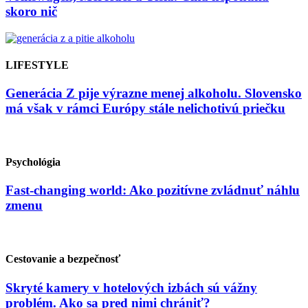
skoro nič
LIFESTYLE
Generácia Z pije výrazne menej alkoholu. Slovensko
má však v rámci Európy stále nelichotivú priečku
Psychológia
Fast-changing world: Ako pozitívne zvládnuť náhlu
zmenu
Cestovanie a bezpečnosť
Skryté kamery v hotelových izbách sú vážny
problém. Ako sa pred nimi chrániť?