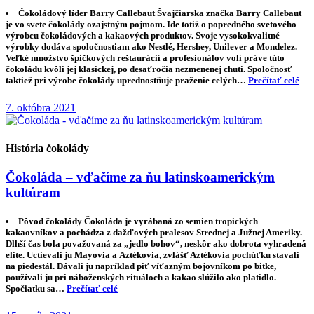
Čokoládový líder Barry Callebaut Švajčiarska značka Barry Callebaut
je vo svete čokolády ozajstným pojmom. Ide totiž o popredného svetového
výrobcu čokoládových a kakaových produktov. Svoje vysokokvalitné
výrobky dodáva spoločnostiam ako Nestlé, Hershey, Unilever a Mondelez.
Veľké množstvo špičkových reštaurácií a profesionálov volí práve túto
čokoládu kvôli jej klasickej, po desaťročia nezmenenej chuti. Spoločnosť
taktiež pri výrobe čokolády uprednostňuje praženie celých…
Prečítať celé
7. októbra 2021
História čokolády
Čokoláda – vďačíme za ňu latinskoamerickým
kultúram
Pôvod čokolády Čokoláda je vyrábaná zo semien tropických
kakaovníkov a pochádza z dažďových pralesov Strednej a Južnej Ameriky.
Dlhší čas bola považovaná za „jedlo bohov“, neskôr ako dobrota vyhradená
elite. Uctievali ju Mayovia a Aztékovia, zvlášť Aztékovia pochúťku stavali
na piedestál. Dávali ju napríklad piť víťazným bojovníkom po bitke,
používali ju pri náboženských rituáloch a kakao slúžilo ako platidlo.
Spočiatku sa…
Prečítať celé