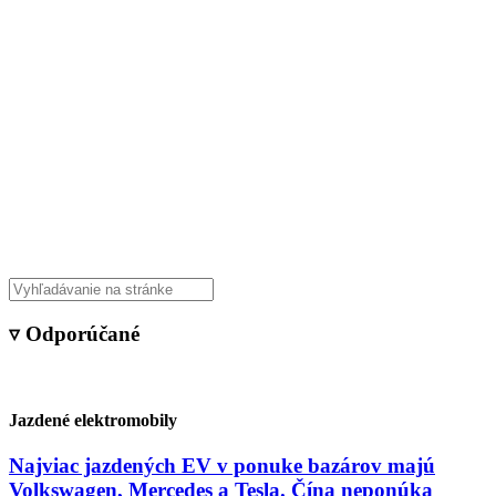
▿ Odporúčané
Jazdené elektromobily
Najviac jazdených EV v ponuke bazárov majú
Volkswagen, Mercedes a Tesla. Čína neponúka