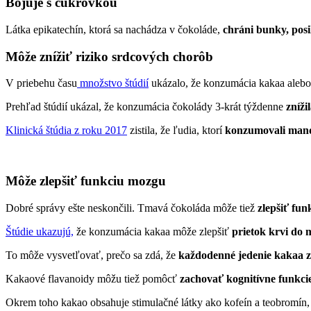
Bojuje s cukrovkou
Látka epikatechín, ktorá sa nachádza v čokoláde,
chráni bunky, posi
Môže znížiť riziko srdcových chorôb
V priebehu času
množstvo štúdií
ukázalo, že konzumácia kakaa alebo
Prehľad štúdií ukázal, že konzumácia čokolády 3-krát týždenne
zníži
Klinická štúdia z roku 2017
zistila, že ľudia, ktorí
konzumovali mandl
Môže zlepšiť funkciu mozgu
Dobré správy ešte neskončili. Tmavá čokoláda môže tiež
zlepšiť fu
Štúdie ukazujú,
že konzumácia kakaa môže zlepšiť
prietok krvi do
To môže vysvetľovať, prečo sa zdá, že
každodenné jedenie kakaa z
Kakaové flavanoidy môžu tiež pomôcť
zachovať kognitívne funkci
Okrem toho kakao obsahuje stimulačné látky ako kofeín a teobrom