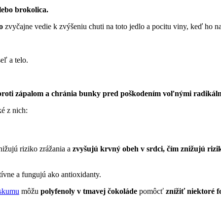
lebo brokolica.
o
zvyčajne vedie k zvýšeniu chuti na toto jedlo a pocitu viny, keď ho na
eľ a telo.
proti zápalom a chránia bunky pred poškodením voľnými radikálm
é z nich:
ižujú riziko zrážania a
zvyšujú krvný obeh v srdci, čím znižujú rizi
ívne a fungujú ako antioxidanty.
skumu
môžu
polyfenoly v tmavej čokoláde
pomôcť
znížiť niektoré 