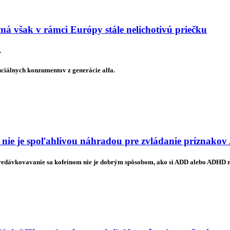
má však v rámci Európy stále nelichotivú priečku
.
nciálnych konzumentov z generácie alfa.
 nie je spoľahlivou náhradou pre zvládanie príznak
predávkovavanie sa kofeínom nie je dobrým spôsobom, ako si ADD alebo ADHD