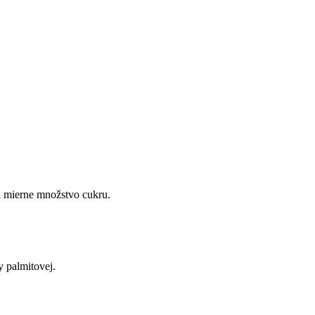
a mierne množstvo cukru.
y palmitovej.