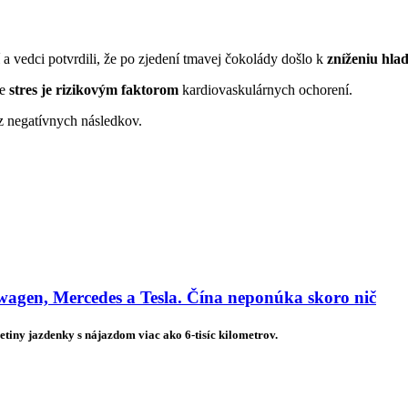
ní a vedci potvrdili, že po zjedení tmavej čokolády došlo k
zníženiu hla
že
stres je rizikovým faktorom
kardiovaskulárnych ochorení.
z negatívnych následkov.
agen, Mercedes a Tesla. Čína neponúka skoro nič
etiny jazdenky s nájazdom viac ako 6-tisíc kilometrov.