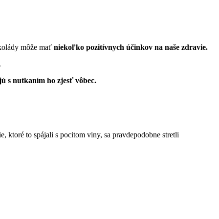
čokolády môže mať
niekoľko pozitívnych účinkov na naše zdravie.
.
jú s nutkaním ho zjesť vôbec.
, ktoré to spájali s pocitom viny, sa pravdepodobne stretli