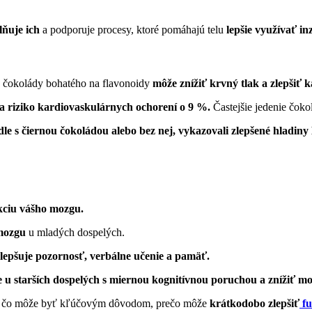
lňuje ich
a podporuje procesy, ktoré pomáhajú telu
lepšie využívať in
 čokolády bohatého na flavonoidy
môže znížiť krvný tlak a zlepšiť 
la riziko kardiovaskulárnych ochorení o 9 %.
Častejšie jedenie čoko
e s čiernou čokoládou alebo bez nej, vykazovali zlepšené hladiny
nkciu vášho mozgu.
 mozgu
u mladých dospelých.
lepšuje pozornosť, verbálne učenie a pamäť.
e u starších dospelých s miernou kognitívnou poruchou a znížiť m
ín, čo môže byť kľúčovým dôvodom, prečo môže
krátkodobo zlepšiť
fu