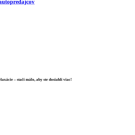
 autopredajcov
xácie – stačí málo, aby ste dosiahli viac!