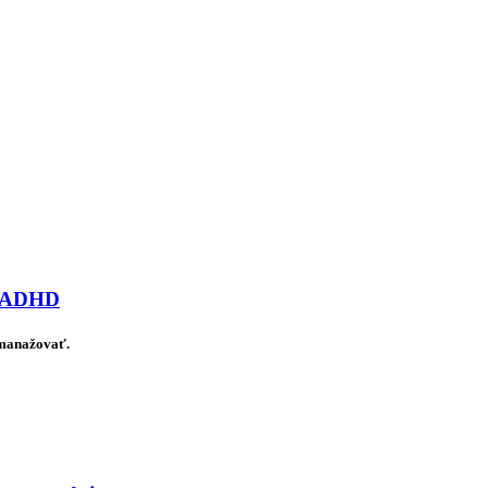
ov ADHD
 manažovať.