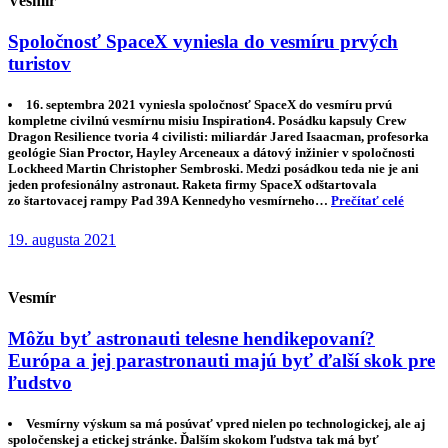
Vesmír
Spoločnosť SpaceX vyniesla do vesmíru prvých
turistov
16. septembra 2021 vyniesla spoločnosť SpaceX do vesmíru prvú
kompletne civilnú vesmírnu misiu Inspiration4. Posádku kapsuly Crew
Dragon Resilience tvoria 4 civilisti: miliardár Jared Isaacman, profesorka
geológie Sian Proctor, Hayley Arceneaux a dátový inžinier v spoločnosti
Lockheed Martin Christopher Sembroski. Medzi posádkou teda nie je ani
jeden profesionálny astronaut. Raketa firmy SpaceX odštartovala
zo štartovacej rampy Pad 39A Kennedyho vesmírneho…
Prečítať celé
19. augusta 2021
Vesmír
Môžu byť astronauti telesne hendikepovaní?
Európa a jej parastronauti majú byť ďalší skok pre
ľudstvo
Vesmírny výskum sa má posúvať vpred nielen po technologickej, ale aj
spoločenskej a etickej stránke. Ďalším skokom ľudstva tak má byť