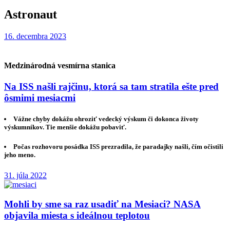
Astronaut
16. decembra 2023
Medzinárodná vesmírna stanica
Na ISS našli rajčinu, ktorá sa tam stratila ešte pred
ôsmimi mesiacmi
Vážne chyby dokážu ohroziť vedecký výskum či dokonca životy
výskumníkov. Tie menšie dokážu pobaviť.
Počas rozhovoru posádka ISS prezradila, že paradajky našli, čím očistili
jeho meno.
31. júla 2022
Mohli by sme sa raz usadiť na Mesiaci? NASA
objavila miesta s ideálnou teplotou