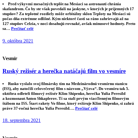
Pred výkyvmi mesačných teplôt na Mesiaci sa astronauti chránia
skafandrom. Čo by ste však povedali na jaskyne, v ktorých je príjemných 17
stupňov? Za teplotné rozdiely môže orbitálny sklon Teploty na Mesiaci sú
počas dňa extrémne odlišné. Kým niektoré časti sa ráno zahrievajú až na
127 stupňov Celzia, v noci dosahujú rovnaké, avšak mínusové hodnoty. Preto
sa…
Prečítať celé
9. októbra 2021
Vesmír
Ruský režisér a herečka natáčajú film vo vesmíre
Rusko vyslalo svoj filmársky tím na Medzinárodnú vesmírnu stanicu
(ISS), aby natočili celovečerný film s názvom „Výzva“. Do vesmíru tak 5.
októbra odleteli filmový režisér Klim Shipenko, herečka Yulia Peresild
a kozmonaut Anton Shkaplerov. Tí sa stali prvým viacčlenným filmovým
štábom na ISS. Štart rakety Vo filme, ktorý režíruje Klim Shipenko, si zahrá
práve 37-ročná herečka Yulia Peresild….
Prečítať celé
18. septembra 2021