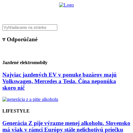
▿ Odporúčané
Jazdené elektromobily
Najviac jazdených EV v ponuke bazárov majú
Volkswagen, Mercedes a Tesla. Čína neponúka
skoro nič
LIFESTYLE
Generácia Z pije výrazne menej alkoholu. Slovensko
má však v rámci Európy stále nelichotivú priečku