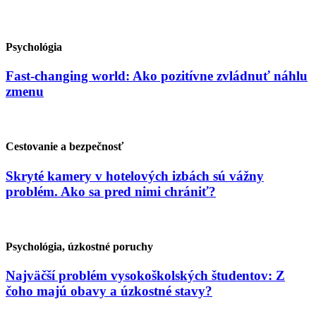
Psychológia
Fast-changing world: Ako pozitívne zvládnuť náhlu
zmenu
Cestovanie a bezpečnosť
Skryté kamery v hotelových izbách sú vážny
problém. Ako sa pred nimi chrániť?
Psychológia, úzkostné poruchy
Najväčší problém vysokoškolských študentov: Z
čoho majú obavy a úzkostné stavy?