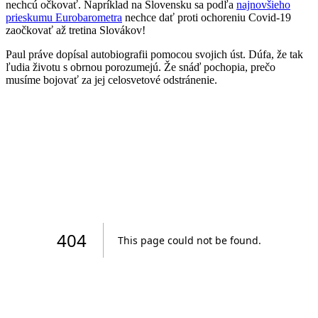
nechcú očkovať. Napríklad na Slovensku sa podľa
najnovšieho
prieskumu Eurobarometra
nechce dať proti ochoreniu Covid-19
zaočkovať až tretina Slovákov!
Paul práve dopísal autobiografii pomocou svojich úst. Dúfa, že tak
ľudia životu s obrnou porozumejú. Že snáď pochopia, prečo
musíme bojovať za jej celosvetové odstránenie.