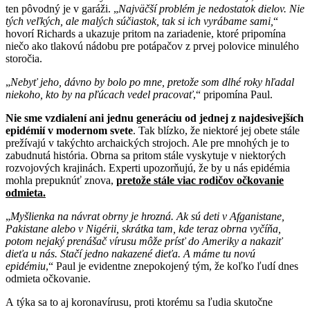
ten pôvodný je v garáži. „
Najväčší problém je nedostatok dielov. Nie
tých veľkých, ale malých súčiastok, tak si ich vyrábame sami,
“
hovorí Richards a ukazuje pritom na zariadenie, ktoré pripomína
niečo ako tlakovú nádobu pre potápačov z prvej polovice minulého
storočia.
„
Nebyť jeho, dávno by bolo po mne, pretože som dlhé roky hľadal
niekoho, kto by na pľúcach vedel pracovať
,“ pripomína Paul.
Nie sme vzdialení ani jednu generáciu od jednej z najdesivejších
epidémií v modernom svete
. Tak blízko, že niektoré jej obete stále
prežívajú v takýchto archaických strojoch. Ale pre mnohých je to
zabudnutá história. Obrna sa pritom stále vyskytuje v niektorých
rozvojových krajinách. Experti upozorňujú, že by u nás epidémia
mohla prepuknúť znova,
pretože stále viac rodičov očkovanie
odmieta.
„
Myšlienka na návrat obrny je hrozná. Ak sú deti v Afganistane,
Pakistane alebo v Nigérii, skrátka tam, kde teraz obrna vyčíňa,
potom nejaký prenášač vírusu môže prísť do Ameriky a nakaziť
dieťa u nás. Stačí jedno nakazené dieťa. A máme tu novú
epidémiu
,“ Paul je evidentne znepokojený tým, že koľko ľudí dnes
odmieta očkovanie.
A týka sa to aj koronavírusu, proti ktorému sa ľudia skutočne