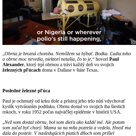
„
Obrna je hrozná choroba. Nemôžem sa hýbať. Bodka. Ľudia toho
o obrne moc nevedia, niektorí netušia, čo to je
,“ hovorí
Paul
Alexander
, ktorý trpí obrnou a trávi každý deň vo svojich
železných pľúcach
doma v Dallase v štáte Texas.
Posledné železné pľúca
Paul je ochrnutý od krku dole a prístroj jeho telo núti vdychovať
kyslík vytváraním podtlaku. Obrnu dostal vo svojich iba šiestich
rokoch, v roku 1952 počas najväčšej epidémie v histórii USA.
„
Než som dostal obrnu, bol som dieťa ako každé iné. Ale potom
som začal byť chorý. Mama sa na mňa pozrela a vedela. Hneď ma
dala do postele. V nasledujúcich piatich dňoch som prišiel