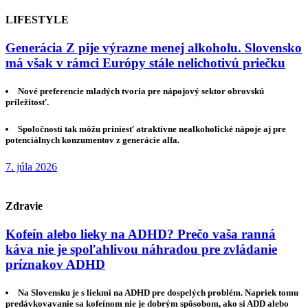
LIFESTYLE
Generácia Z pije výrazne menej alkoholu. Slovensko
má však v rámci Európy stále nelichotivú priečku
Nové preferencie mladých tvoria pre nápojový sektor obrovskú
príležitosť.
Spoločnosti tak môžu priniesť atraktívne nealkoholické nápoje aj pre
potenciálnych konzumentov z generácie alfa.
7. júla 2026
Zdravie
Kofeín alebo lieky na ADHD? Prečo vaša ranná
káva nie je spoľahlivou náhradou pre zvládanie
príznakov ADHD
Na Slovensku je s liekmi na ADHD pre dospelých problém. Napriek tomu
predávkovavanie sa kofeínom nie je dobrým spôsobom, ako si ADD alebo