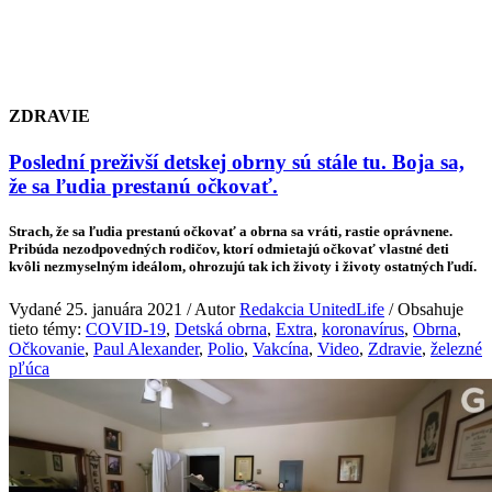
ZDRAVIE
Poslední preživší detskej obrny sú stále tu. Boja sa,
že sa ľudia prestanú očkovať.
Strach, že sa ľudia prestanú očkovať a obrna sa vráti, rastie oprávnene.
Pribúda nezodpovedných rodičov, ktorí odmietajú očkovať vlastné deti
kvôli nezmyselným ideálom, ohrozujú tak ich životy i životy ostatných ľudí.
Vydané 25. januára 2021 / Autor
Redakcia UnitedLife
/ Obsahuje
tieto témy:
COVID-19
,
Detská obrna
,
Extra
,
koronavírus
,
Obrna
,
Očkovanie
,
Paul Alexander
,
Polio
,
Vakcína
,
Video
,
Zdravie
,
železné
pľúca