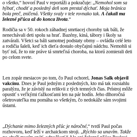
o všetko
,“ hovorí Paul v reportáži a pokračuje: „
Nemohol som sa
hýbať, chodiť a posledný deň som prestal dýchať. Moja bránica
bola preč, zničená. Všetky svaly v tele rovnako tak.
A čakali ma
železné pľúca až do konca života
.“
Rodičia sa v 50. rokoch záhadnej smrtiacej choroby tak báli, že
nenechávali deti spolu sa hrať. Bazény, kiná, tábory i školy sa
zatvárali. Všetci sa báli samotnej podstaty obrny – ovládla celé leto
a rodičia šaleli, keď ich dieťa dostalo obyčajnú nádchu. Nemohli si
byť istí, že to nie práve tá smrteľná choroba, na ktorú zomierali deti
po celom svete.
Len zopár mesiacov po tom, čo Paul ochorel,
Jonas Salk objavil
vakcínu
. Dnes je Paul jedným z posledných, kto má tak rozsiahlu
paralýzu, že je závislý na relikvii z tých temných čias. Prístroj môže
opustiť s veľkými ťažkosťami len na pár hodín. Jeho dlhoročná
ošetrovateľka mu pomáha so všetkým, čo nedokáže sám svojimi
ústami.
„
Dýchanie mimo železných pľúc je náročné
,“ tvrdí Paul počas
rozhovoru, keď leží v archaickom stroji. „
Rýchlo sa unavím. Takže