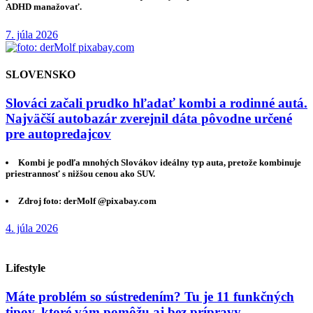
ADHD manažovať.
7. júla 2026
SLOVENSKO
Slováci začali prudko hľadať kombi a rodinné autá.
Najväčší autobazár zverejnil dáta pôvodne určené
pre autopredajcov
Kombi je podľa mnohých Slovákov ideálny typ auta, pretože kombinuje
priestrannosť s nižšou cenou ako SUV.
Zdroj foto: derMolf @pixabay.com
4. júla 2026
Lifestyle
Máte problém so sústredením? Tu je 11 funkčných
tipov, ktoré vám pomôžu aj bez prípravy