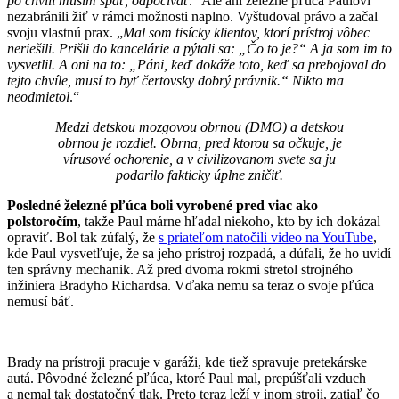
po chvíli musím späť, odpočívať
.“ Ale ani železné pľúca Paulovi
nezabránili žiť v rámci možnosti naplno. Vyštudoval právo a začal
svoju vlastnú prax. „
Mal som tisícky klientov, ktorí prístroj vôbec
neriešili. Prišli do kancelárie a pýtali sa: „Čo to je?“ A ja som im to
vysvetlil. A oni na to: „Páni, keď dokáže toto, keď sa prebojoval do
tejto chvíle, musí to byť čertovsky dobrý právnik.“ Nikto ma
neodmietol
.“
Medzi detskou mozgovou obrnou (DMO) a detskou
obrnou je rozdiel. Obrna, pred ktorou sa očkuje, je
vírusové ochorenie, a v civilizovanom svete sa ju
podarilo fakticky úplne zničiť.
Posledné železné pľúca boli vyrobené pred viac ako
polstoročím
, takže Paul márne hľadal niekoho, kto by ich dokázal
opraviť. Bol tak zúfalý, že
s priateľom natočili video na YouTube
,
kde Paul vysvetľuje, že sa jeho prístroj rozpadá, a dúfali, že ho uvidí
ten správny mechanik. Až pred dvoma rokmi stretol strojného
inžiniera Bradyho Richardsa. Vďaka nemu sa teraz o svoje pľúca
nemusí báť.
Brady na prístroji pracuje v garáži, kde tiež spravuje pretekárske
autá. Pôvodné železné pľúca, ktoré Paul mal, prepúšťali vzduch
a nemal tak dostatočný tlak. Preto teraz leží v inom stroji, zatiaľ čo