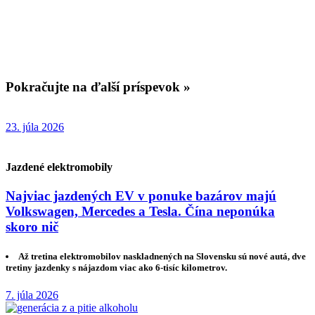
Pokračujte na ďalší príspevok »
23. júla 2026
Jazdené elektromobily
Najviac jazdených EV v ponuke bazárov majú
Volkswagen, Mercedes a Tesla. Čína neponúka
skoro nič
Až tretina elektromobilov naskladnených na Slovensku sú nové autá, dve
tretiny jazdenky s nájazdom viac ako 6-tisíc kilometrov.
7. júla 2026