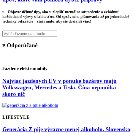
Objavte účinné tipy, ako si zlepšiť mentálne sústredenie a zvládnuť
každodenné výzvy s ľahkosťou. Od správneho plánovania až po jednoduché
techniky relaxácie – stačí málo, aby ste dosiahli viac!
▿ Odporúčané
Jazdené elektromobily
Najviac jazdených EV v ponuke bazárov majú
Volkswagen, Mercedes a Tesla. Čína neponúka
skoro nič
LIFESTYLE
Generácia Z pije výrazne menej alkoholu. Slovensko