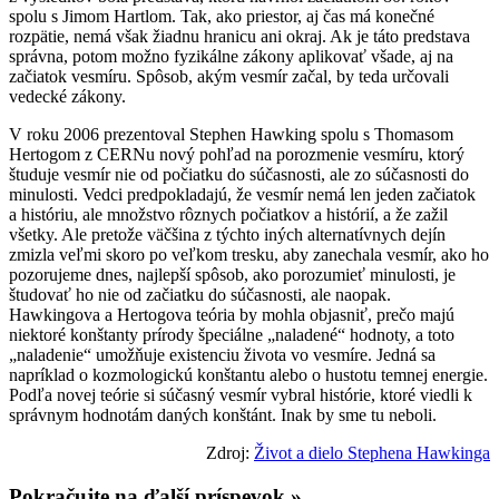
spolu s Jimom Hartlom. Tak, ako priestor, aj čas má konečné
rozpätie, nemá však žiadnu hranicu ani okraj. Ak je táto predstava
správna, potom možno fyzikálne zákony aplikovať všade, aj na
začiatok vesmíru. Spôsob, akým vesmír začal, by teda určovali
vedecké zákony.
V roku 2006 prezentoval Stephen Hawking spolu s Thomasom
Hertogom z CERNu nový pohľad na porozmenie vesmíru, ktorý
študuje vesmír nie od počiatku do súčasnosti, ale zo súčasnosti do
minulosti. Vedci predpokladajú, že vesmír nemá len jeden začiatok
a históriu, ale množstvo rôznych počiatkov a histórií, a že zažil
všetky. Ale pretože väčšina z týchto iných alternatívnych dejín
zmizla veľmi skoro po veľkom tresku, aby zanechala vesmír, ako ho
pozorujeme dnes, najlepší spôsob, ako porozumieť minulosti, je
študovať ho nie od začiatku do súčasnosti, ale naopak.
Hawkingova a Hertogova teória by mohla objasniť, prečo majú
niektoré konštanty prírody špeciálne „naladené“ hodnoty, a toto
„naladenie“ umožňuje existenciu života vo vesmíre. Jedná sa
napríklad o kozmologickú konštantu alebo o hustotu temnej energie.
Podľa novej teórie si súčasný vesmír vybral histórie, ktoré viedli k
správnym hodnotám daných konštánt. Inak by sme tu neboli.
Zdroj:
Život a dielo Stephena Hawkinga
Pokračujte na ďalší príspevok »