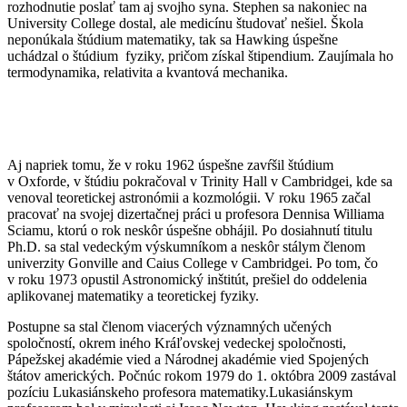
rozhodnutie poslať tam aj svojho syna. Stephen sa nakoniec na
University College dostal, ale medicínu študovať nešiel. Škola
neponúkala štúdium matematiky, tak sa Hawking úspešne
uchádzal o štúdium fyziky, pričom získal štipendium. Zaujímala ho
termodynamika, relativita a kvantová mechanika.
Aj napriek tomu, že v roku 1962 úspešne zavŕšil štúdium
v Oxforde, v štúdiu pokračoval v Trinity Hall v Cambridgei, kde sa
venoval teoretickej astronómii a kozmológii. V roku 1965 začal
pracovať na svojej dizertačnej práci u profesora Dennisa Williama
Sciamu, ktorú o rok neskôr úspešne obhájil. Po dosiahnutí titulu
Ph.D. sa stal vedeckým výskumníkom a neskôr stálym členom
univerzity Gonville and Caius College v Cambridgei. Po tom, čo
v roku 1973 opustil Astronomický inštitút, prešiel do oddelenia
aplikovanej matematiky a teoretickej fyziky.
Postupne sa stal členom viacerých významných učených
spoločností, okrem iného Kráľovskej vedeckej spoločnosti,
Pápežskej akadémie vied a Národnej akadémie vied Spojených
štátov amerických. Počnúc rokom 1979 do 1. októbra 2009 zastával
pozíciu Lukasiánskeho profesora matematiky.Lukasiánskym