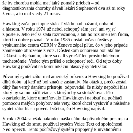
že by choroba mohla mať taký pomalý priebeh – od
diagnostikovania choroby dávali lekári Stephenovi dva až tri roky
života, a to mal vtedy 21 rokov.
Hawking začal postupne strácať vládu nad pažami, nohami
a hlasom. V roku 1974 už nebol schopný sám jesť, ani vyjsť
z postele. Jeho reč sa stala rozmazanou, a tak ho rozumeli len ľudia,
ktorí ho dobre poznali. V roku 1985 dostal počas návštevy
výskumného centra CERN v Ženeve zápal pľúc, čo v jeho prípade
znamenalo ohrozenie života. Dôsledkom ochorenia boli akútne
ťažkosti s dýchaním, ktoré sa dali vyriešiť len prostredníctvom
tracheotómie. Vedec tým prišiel o schopnosť reči. Od tejto doby
Hawking používal na komunikáciu hlasový syntetizátor.
Pôvodný syntetizátor mal americký prízvuk a Hawking ho používal
dlhú dobu, aj keď už bol značne zastaralý. Na otázku, prečo zostal
dlhý čas verný danému prístroju, odpovedal, že nikdy nepočul hlas,
ktorý by sa mu páčil viac a s ktorým by sa stotožňoval. Išlo
o zariadenie, ktoré umožňovalo Hawkingovi napísať na počítači
pomocou malých pohybov tela vety, ktoré chcel vysloviť a následne
syntetizátor hlasu povedal všetko, čo Hawking napísal.
V roku 2004 sa však nakoniec našla náhrada pôvodného prístroja a
Hawking až do smrti používal systém Voice Text od spoločnosti
Neo Speech. Tento počítačový systém pripojený k invalidnému