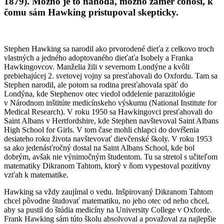
1879). Možno je to náhoda, možno zámer čohosi, k
čomu sám Hawking pristupoval skepticky.
Stephen Hawking sa narodil ako prvorodené dieťa z celkovo troch
vlastných a jedného adoptovaného dieťaťa Isobely a Franka
Hawkingovcov. Manželia žili v severnom Londýne a kvôli
prebiehajúcej 2. svetovej vojny sa presťahovali do Oxfordu. Tam sa
Stephen narodil, ale potom sa rodina presťahovala späť do
Londýna, kde Stephenov otec viedol oddelenie parazitológie
v Národnom inštitúte medicínskeho výskumu (National Institute for
Medical Research). V roku 1950 sa Hawkingovci presťahovali do
Saint Albans v Hertfordshire, kde Stephen navštevoval Saint Albans
High School for Girls. V tom čase mohli chlapci do dovŕšenia
desiateho roku života navštevovať dievčenské školy. V roku 1953
sa ako jedenásťročný dostal na Saint Albans School, kde bol
dobrým, avšak nie výnimočným študentom. Tu sa stretol s učiteľom
matematiky Dikranom Tahtom, ktorý v ňom vypestoval pozitívny
vzťah k matematike.
Hawking sa vždy zaujímal o vedu. Inšpirovaný Dikranom Tahtom
chcel pôvodne študovať matematiku, no jeho otec od neho chcel,
aby sa pustil do štúdia medicíny na University College v Oxforde.
Frank Hawking sám túto školu absolvoval a považoval za najlepšie