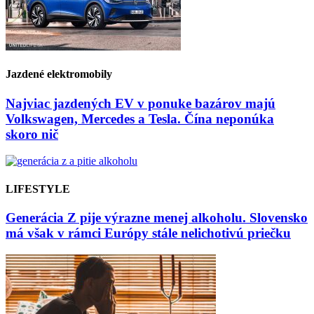
Jazdené elektromobily
Najviac jazdených EV v ponuke bazárov majú
Volkswagen, Mercedes a Tesla. Čína neponúka
skoro nič
LIFESTYLE
Generácia Z pije výrazne menej alkoholu. Slovensko
má však v rámci Európy stále nelichotivú priečku