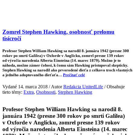
Zomrel Stephen Hawking, osobnosť prelomu
tisícročí
Profesor Stephen William Hawking sa narodil 8. januára 1942 (presne 300
rokov po smrti Galilea) v Oxforde v Anglicku, zomrel presne 139 rokov
od výročia narodenia Alberta Einsteina (14. marec 1879). Možno je to
náhoda, možno zámer čohosi, k čomu sám Hawking pristupoval skepticky.
Stephen Hawking sa narodil ako prvorodené dieťa z celkovo troch vlastných
a jedného adoptovaného dieťaťa…
Prečítať celé
Vydané 14. marca 2018 / Autor
Redakcia UnitedLife
/ Obsahuje
tieto témy:
Extra
,
Osobnosti
,
Stephen Hawking
Profesor Stephen William Hawking sa narodil 8.
januára 1942 (presne 300 rokov po smrti Galilea)
v Oxforde v Anglicku, zomrel presne 139 rokov
od výročia narodenia Alberta Einsteina (14. marec