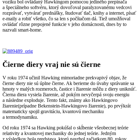
vozíku bol ovládaný Hawkingom pomocou jediného prepínača
a špeciálneho softvéru, ktorý dovoľoval paralyzovanému vedcovi
rozprávať, vytvárať prednášky, študovať tlač, knihy a internet, písať
e-maily a robiť všetko, čo sa len s počítačom dá. Tiež umožňoval
ovládať rôzne prepojené funkcie v jeho domácnosti, dnes by to
nazvali smart-home.
Čierne diery vraj nie sú čierne
V roku 1974 učinil Hawking mimoriadne prekvapivý objav, že
čierne diery nie sú úplne čierne. Ak berieme do úvahy správanie sa
hmoty v malých rozmeroch, častice i žiarenie môžu z diery uniknúť.
Čierna diera vysiela žiarenie, až pokým nevyčerpá svoju energiu
a následne exploduje. Tento fakt, známy ako Hawkingovo
žiarenie(prípadne Bekenstein-Hawkingovo žiarenie), po prvýkrát
matematicky spojil gravitáciu, kvantovú mechaniku
a termodynamiku.
Od roku 1974 sa Hawking pokúšal o skĺbenie všeobecnej teórie
relativity a kvantovej mechaniky do jednej teórie. Jedným
z výsledkov bola predstava, ktorú navrhol začiatkom 80. rokov