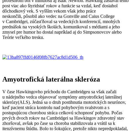
profesorom bol v minulosti aj Isaac Newton. Hawking zastával tento
post viac ako štyridstať rokov a funkcie sa vzdal, keď dosiahol
dôchodkový vek. S vyšším vekom však jeho práce
neskončili, pôsobil ako vedec na Gonville and Caius College
v Cambridgei, zúčasťňoval sa vedeckých konferencií, mnohých
prednášok na vysokých školách, komunikoval s médiami a jeho
zmysel pre humor ho dostal napríklad aj do Simpsonovcov alebo
Teórie veľkého tresku.
Amyotrofická laterálna skleróza
V čase Hawkingovho príchodu do Cambridgeu sa však začali
u nádejného vedca objavovať symptómy amyotrofickej laterálnej
sklerózy(ALS). Jedná sa o druh postihnutia motorických neurónov,
keď pacient stráca kontrolu nad pohybovým svalstvom a s
postupujúcou chorobou stráca celkovú schopnosť pohybu. Počas
prvých dvoch rokov na Cambridgei sa Hawkingov zdravotný stav
zhoršoval, avšak po čase sa choroba stabilizovala a vrátil sa k
itenzívnemu štúdiu. Bolo to šokujúce, pretože nikto nepredpokladal,