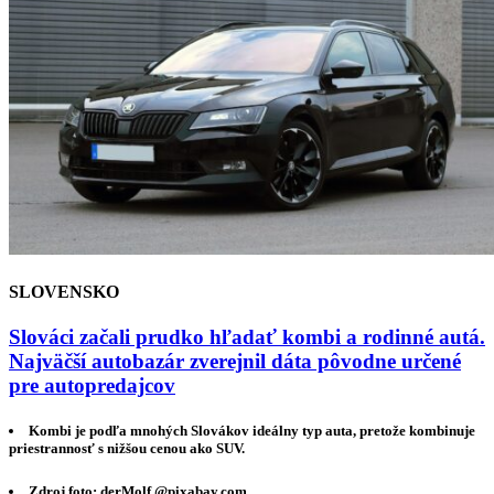
SLOVENSKO
Slováci začali prudko hľadať kombi a rodinné autá.
Najväčší autobazár zverejnil dáta pôvodne určené
pre autopredajcov
Kombi je podľa mnohých Slovákov ideálny typ auta, pretože kombinuje
priestrannosť s nižšou cenou ako SUV.
Zdroj foto: derMolf @pixabay.com