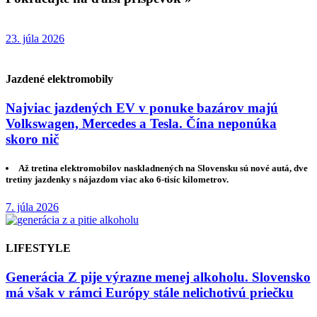
23. júla 2026
Jazdené elektromobily
Najviac jazdených EV v ponuke bazárov majú
Volkswagen, Mercedes a Tesla. Čína neponúka
skoro nič
Až tretina elektromobilov naskladnených na Slovensku sú nové autá, dve
tretiny jazdenky s nájazdom viac ako 6-tisíc kilometrov.
7. júla 2026
LIFESTYLE
Generácia Z pije výrazne menej alkoholu. Slovensko
má však v rámci Európy stále nelichotivú priečku