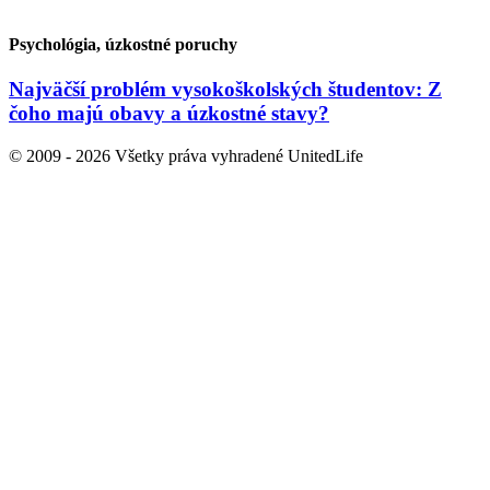
Cestovanie a bezpečnosť
Skryté kamery v hotelových izbách sú vážny
problém. Ako sa pred nimi chrániť?
Psychológia, úzkostné poruchy
Najväčší problém vysokoškolských študentov: Z
čoho majú obavy a úzkostné stavy?
© 2009 - 2026 Všetky práva vyhradené UnitedLife