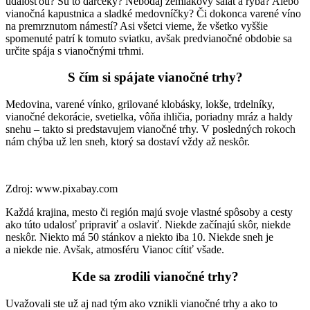
udalosťou? Sú to darčeky? Nebodaj zemiakový šalát a ryba? Alebo
vianočná kapustnica a sladké medovníčky? Či dokonca varené víno
na premrznutom námestí? Asi všetci vieme, že všetko vyššie
spomenuté patrí k tomuto sviatku, avšak predvianočné obdobie sa
určite spája s vianočnými trhmi.
S čím si spájate vianočné trhy?
Medovina, varené vínko, grilované klobásky, lokše, trdelníky,
vianočné dekorácie, svetielka, vôňa ihličia, poriadny mráz a haldy
snehu – takto si predstavujem vianočné trhy. V posledných rokoch
nám chýba už len sneh, ktorý sa dostaví vždy až neskôr.
Zdroj: www.pixabay.com
Každá krajina, mesto či región majú svoje vlastné spôsoby a cesty
ako túto udalosť pripraviť a oslaviť. Niekde začínajú skôr, niekde
neskôr. Niekto má 50 stánkov a niekto iba 10. Niekde sneh je
a niekde nie. Avšak, atmosféru Vianoc cítiť všade.
Kde sa zrodili vianočné trhy?
Uvažovali ste už aj nad tým ako vznikli vianočné trhy a ako to