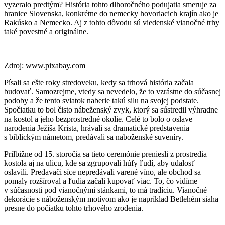
vyzeralo predtým? História tohto dlhoročného podujatia smeruje za
hranice Slovenska, konkrétne do nemecky hovoriacich krajín ako je
Rakúsko a Nemecko. Aj z tohto dôvodu sú viedenské vianočné trhy
také povestné a originálne.
Zdroj: www.pixabay.com
Písali sa ešte roky stredoveku, kedy sa trhová história začala
budovať. Samozrejme, vtedy sa nevedelo, že to vzrástne do súčasnej
podoby a že tento sviatok naberie takú silu na svojej podstate.
Spočiatku to bol čisto nábeženský zvyk, ktorý sa sústredil výhradne
na kostol a jeho bezprostredné okolie. Celé to bolo o oslave
narodenia Ježiša Krista, hrávali sa dramatické predstavenia
s biblickým námetom, predávali sa naboženské suveníry.
Prilbižne od 15. storočia sa tieto ceremónie preniesli z prostredia
kostola aj na ulicu, kde sa zgrupovali húfy ľudí, aby udalosť
oslavili. Predavači síce nepredávali varené víno, ale obchod sa
pomaly rozšíroval a ľudia začali kupovať viac. To, čo vidíme
v súčasnosti pod vianočnými stánkami, to má tradíciu. Vianočné
dekorácie s náboženským motívom ako je napríklad Betlehém siaha
presne do počiatku tohto trhového zrodenia.