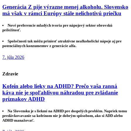
Generácia Z pije výrazne menej alkoholu. Slovensko
má však v rámci Európy stále nelichotivú priečku
Nové preferencie mladých tvoria pre nápojový sektor obrovskú
príležitosť.
Spoločnosti tak môžu priniesť atraktívne nealkoholické nápoje aj pre
potenciálnych konzumentov z generácie alfa.
7. júla 2026
Zdravie
Kofeín alebo lieky na ADHD? Prečo vaša ranná
káva nie je spoľahlivou náhradou pre zvládanie
príznakov ADHD
Na Slovensku je s liekmi na ADHD pre dospelých problém. Napriek tomu
predávkovavanie sa kofeínom nie je dobrým spôsobom, ako si ADD alebo
ADHD manažovať.