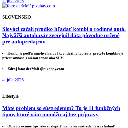
7. júla 2026
SLOVENSKO
Slováci začali prudko hľadať kombi a rodinné autá.
Najväčší autobazár zverejnil dáta pôvodne určené
pre autopredajcov
Kombi je podľa mnohých Slovákov ideálny typ auta, pretože kombinuje
priestrannosť s nižšou cenou ako SUV.
Zdroj foto: derMolf @pixabay.com
4. júla 2026
Lifestyle
Máte problém so sústredením? Tu je 11 funkčných
tipov, ktoré vám pomôžu aj bez prípravy
Objavte účinné tipy, ako si zlepšiť mentálne sústredenie a zvládnuť