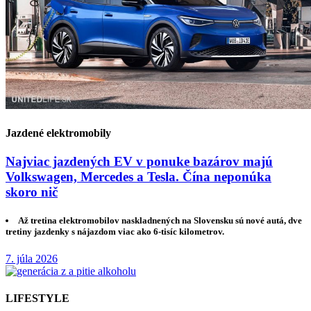
Jazdené elektromobily
Najviac jazdených EV v ponuke bazárov majú
Volkswagen, Mercedes a Tesla. Čína neponúka
skoro nič
Až tretina elektromobilov naskladnených na Slovensku sú nové autá, dve
tretiny jazdenky s nájazdom viac ako 6-tisíc kilometrov.
7. júla 2026
LIFESTYLE