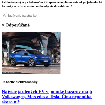
každodenné výzvy s ľahkosťou. Od správneho plánovania až po jednoduché
techniky relaxácie – stačí málo, aby ste dosiahli viac!
▿ Odporúčané
Jazdené elektromobily
Najviac jazdených EV v ponuke bazárov majú
Volkswagen, Mercedes a Tesla. Čína neponúka
skoro nič