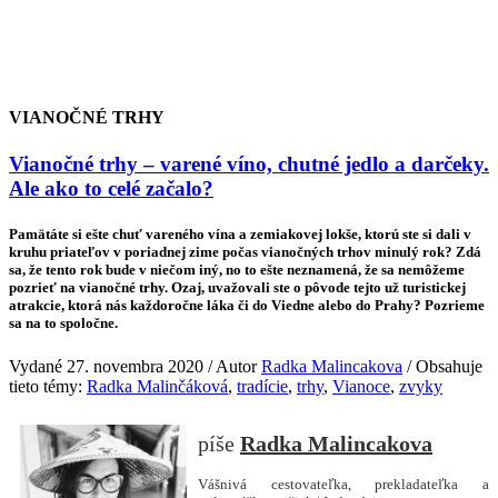
VIANOČNÉ TRHY
Vianočné trhy – varené víno, chutné jedlo a darčeky.
Ale ako to celé začalo?
Pamätáte si ešte chuť vareného vína a zemiakovej lokše, ktorú ste si dali v
kruhu priateľov v poriadnej zime počas vianočných trhov minulý rok? Zdá
sa, že tento rok bude v niečom iný, no to ešte neznamená, že sa nemôžeme
pozrieť na vianočné trhy. Ozaj, uvažovali ste o pôvode tejto už turistickej
atrakcie, ktorá nás každoročne láka či do Viedne alebo do Prahy? Pozrieme
sa na to spoločne.
Vydané 27. novembra 2020 / Autor
Radka Malincakova
/ Obsahuje
tieto témy:
Radka Malinčáková
,
tradície
,
trhy
,
Vianoce
,
zvyky
Radka Malincakova
Vášnivá cestovateľka, prekladateľka a