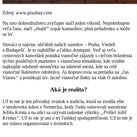
Zdroj: www.pixabay.com
Na toto dobrodružstvo zvyčajne stačí jeden víkend. Nepotrebujete
veľa času, stačí „zbaliť“ zopár kamarátov, plnú peňaženku a môže
sa ísť.
Slováci si najviac obľúbili našich susedov – Praha, Viedeň
a Budapešť. Je to najbližšie a ľahko dostupné. Veď aj veľa
cestovných kancelárii ponúka vianočné zájazdy s cieľom brázdenia
týchto pouličných marketov s vianočnou tématikou, kde uvidíte
najkrajšie zdobené stromčeky na námestí mestá, kde sa celé
vianočné šialenstvo odohráva. Aj dopravcovia sa preladia na „čas
Vianoc“ a ponúkajú tzv. lacné vianočné lístky na vlak či autobus.
Aká je realita?
Už to nie je ten pôvodný sviatok a tradícia, ktorá sa zrodila ešte
v stredoveku kdesi v Nemecku, kedy ľudia oslavovali narodenie
Ježiša Krista a na ulici sa ozývali radostné výkriky
„Prišiel Ježiš
Kristus“.
Už to nie je ani o tej ľudskej spolupatričnosti. Už to nie je
ani oslava organizovaná v kostoloch.