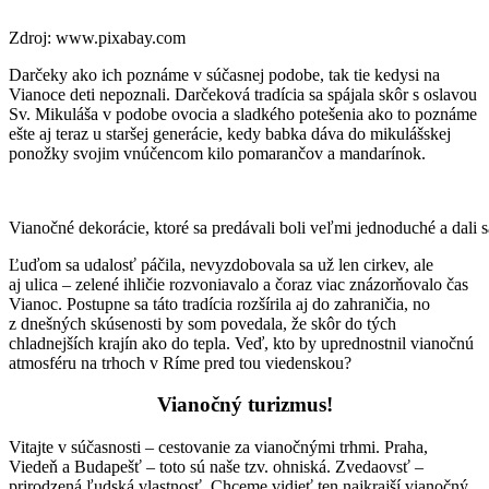
Zdroj: www.pixabay.com
Darčeky ako ich poznáme v súčasnej podobe, tak tie kedysi na
Vianoce deti nepoznali. Darčeková tradícia sa spájala skôr s oslavou
Sv. Mikuláša v podobe ovocia a sladkého potešenia ako to poznáme
ešte aj teraz u staršej generácie, kedy babka dáva do mikulášskej
ponožky svojim vnúčencom kilo pomarančov a mandarínok.
Vianočné dekorácie, ktoré sa predávali boli veľmi jednoduché a dali
Ľuďom sa udalosť páčila, nevyzdobovala sa už len cirkev, ale
aj ulica – zelené ihličie rozvoniavalo a čoraz viac znázorňovalo čas
Vianoc. Postupne sa táto tradícia rozšírila aj do zahraničia, no
z dnešných skúsenosti by som povedala, že skôr do tých
chladnejších krajín ako do tepla. Veď, kto by uprednostnil vianočnú
atmosféru na trhoch v Ríme pred tou viedenskou?
Vianočný turizmus!
Vitajte v súčasnosti – cestovanie za vianočnými trhmi. Praha,
Viedeň a Budapešť – toto sú naše tzv. ohniská. Zvedaovsť –
prirodzená ľudská vlastnosť. Chceme vidieť ten najkrajší vianočný