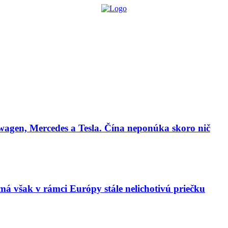
lógie
Biznis & Start-up
Auto & Mobilita
Ľudia
Zdravie
Odporú
agen, Mercedes a Tesla. Čína neponúka skoro nič
má však v rámci Európy stále nelichotivú priečku