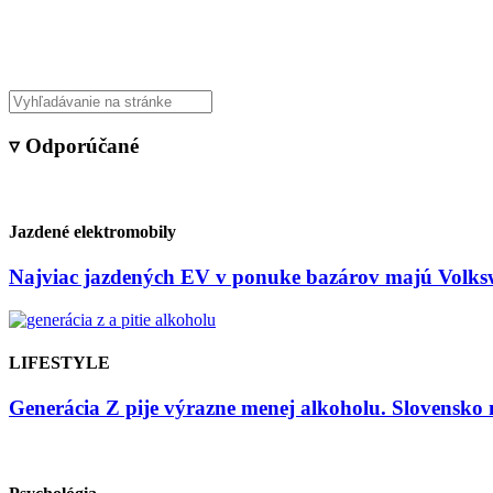
Veda & Techno
▿ Odporúčané
Jazdené elektromobily
Najviac jazdených EV v ponuke bazárov majú Volksw
LIFESTYLE
Generácia Z pije výrazne menej alkoholu. Slovensko 