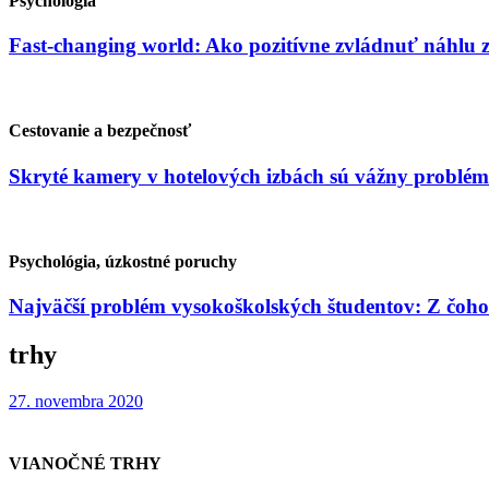
Psychológia
Fast-changing world: Ako pozitívne zvládnuť náhlu
Cestovanie a bezpečnosť
Skryté kamery v hotelových izbách sú vážny problém
Psychológia, úzkostné poruchy
Najväčší problém vysokoškolských študentov: Z čoho
trhy
27. novembra 2020
VIANOČNÉ TRHY