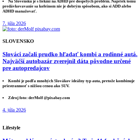
Na Slovensku je s liekmi na ADHD pre dospelých problém. Napriek tomu
predávkovavanie sa kofeínom nie je dobrým spôsobom, ako si ADD alebo
ADHD manažovať.
7. júla 2026
SLOVENSKO
Slováci začali prudko hľadať kombi a rodinné autá.
Najväčší autobazár zverejnil dáta pôvodne určené
pre autopredajcov
Kombi je podľa mnohých Slovákov ideálny typ auta, pretože kombinuje
priestrannosť s nižšou cenou ako SUV.
Zdroj foto: derMolf @pixabay.com
4. júla 2026
Lifestyle