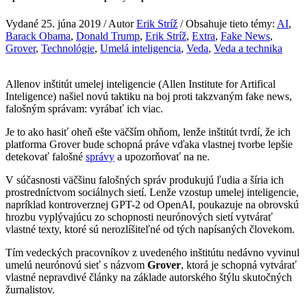
Vydané 25. júna 2019 / Autor
Erik Stríž
/ Obsahuje tieto témy:
AI
,
Barack Obama
,
Donald Trump
,
Erik Stríž
,
Extra
,
Fake News
,
Grover
,
Technológie
,
Umelá inteligencia
,
Veda
,
Veda a technika
Allenov inštitút umelej inteligencie (Allen Institute for Artifical
Inteligence) našiel novú taktiku na boj proti takzvaným fake news,
falošným správam: vyrábať ich viac.
Je to ako hasiť oheň ešte väčším ohňom, lenže inštitút tvrdí, že ich
platforma Grover bude schopná práve vďaka vlastnej tvorbe lepšie
detekovať falošné
správy
a upozorňovať na ne.
V súčasnosti väčšinu falošných správ produkujú ľudia a šíria ich
prostredníctvom sociálnych sietí. Lenže vzostup umelej inteligencie,
napríklad kontroverznej GPT-2 od OpenAI, poukazuje na obrovskú
hrozbu vyplývajúcu zo schopnosti neurónových sietí vytvárať
vlastné texty, ktoré sú nerozlíšiteľné od tých napísaných človekom.
Tím vedeckých pracovníkov z uvedeného inštitútu nedávno vyvinul
umelú neurónovú sieť s názvom
Grover
, ktorá je schopná vytvárať
vlastné nepravdivé články na základe autorského štýlu skutočných
žurnalistov.