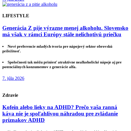
LIFESTYLE
Generácia Z pije výrazne menej alkoholu. Slovensko
má však v rámci Európy stále nelichotivú priečku
Nové preferencie mladých tvoria pre nápojový sektor obrovskú
príležitosť.
Spoločnosti tak môžu priniesť atraktívne nealkoholické nápoje aj pre
potenciálnych konzumentov z generácie alfa.
7. júla 2026
Zdravie
Kofeín alebo lieky na ADHD? Prečo vaša ranná
káva nie je spoľahlivou náhradou pre zvládanie
príznakov ADHD