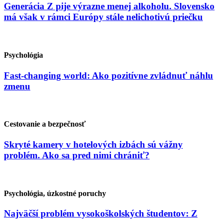
Generácia Z pije výrazne menej alkoholu. Slovensko
má však v rámci Európy stále nelichotivú priečku
Psychológia
Fast-changing world: Ako pozitívne zvládnuť náhlu
zmenu
Cestovanie a bezpečnosť
Skryté kamery v hotelových izbách sú vážny
problém. Ako sa pred nimi chrániť?
Psychológia, úzkostné poruchy
Najväčší problém vysokoškolských študentov: Z