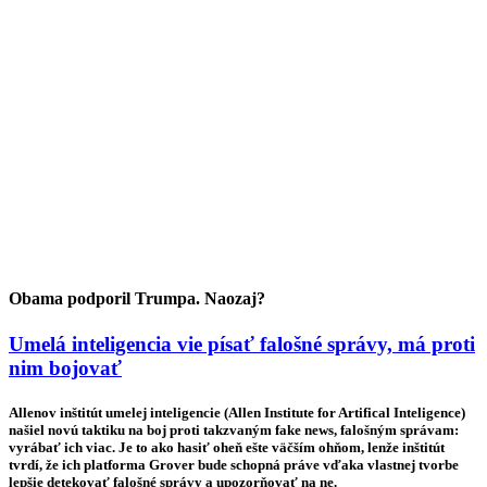
Obama podporil Trumpa. Naozaj?
Umelá inteligencia vie písať falošné správy, má proti
nim bojovať
Allenov inštitút umelej inteligencie (Allen Institute for Artifical Inteligence)
našiel novú taktiku na boj proti takzvaným fake news, falošným správam:
vyrábať ich viac. Je to ako hasiť oheň ešte väčším ohňom, lenže inštitút
tvrdí, že ich platforma Grover bude schopná práve vďaka vlastnej tvorbe
lepšie detekovať falošné správy a upozorňovať na ne.