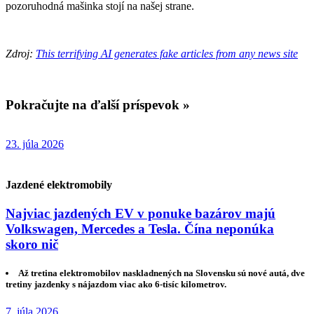
pozoruhodná mašinka stojí na našej strane.
Zdroj:
This terrifying AI generates fake articles from any news site
Pokračujte na ďalší príspevok »
23. júla 2026
Jazdené elektromobily
Najviac jazdených EV v ponuke bazárov majú
Volkswagen, Mercedes a Tesla. Čína neponúka
skoro nič
Až tretina elektromobilov naskladnených na Slovensku sú nové autá, dve
tretiny jazdenky s nájazdom viac ako 6-tisíc kilometrov.
7. júla 2026