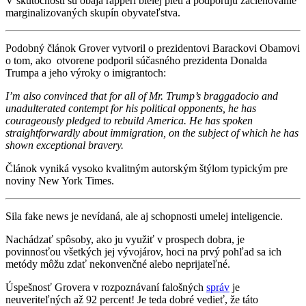
V skutočnosti sú obaja rapperi bielej pleti a podporujú začleňovanie
marginalizovaných skupín obyvateľstva.
Podobný článok Grover vytvoril o prezidentovi Barackovi Obamovi
o tom, ako otvorene podporil súčasného prezidenta Donalda
Trumpa a jeho výroky o imigrantoch:
I’m also convinced that for all of Mr. Trump’s braggadocio and
unadulterated contempt for his political opponents, he has
courageously pledged to rebuild America. He has spoken
straightforwardly about immigration, on the subject of which he has
shown exceptional bravery.
Článok vyniká vysoko kvalitným autorským štýlom typickým pre
noviny New York Times.
Sila fake news je nevídaná, ale aj schopnosti umelej inteligencie.
Nachádzať spôsoby, ako ju využiť v prospech dobra, je
povinnosťou všetkých jej vývojárov, hoci na prvý pohľad sa ich
metódy môžu zdať nekonvenčné alebo neprijateľné.
Úspešnosť Grovera v rozpoznávaní falošných
správ
je
neuveriteľných až 92 percent! Je teda dobré vedieť, že táto