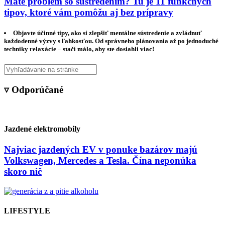
Máte problém so sústredením? Tu je 11 funkčných
tipov, ktoré vám pomôžu aj bez prípravy
Objavte účinné tipy, ako si zlepšiť mentálne sústredenie a zvládnuť
každodenné výzvy s ľahkosťou. Od správneho plánovania až po jednoduché
techniky relaxácie – stačí málo, aby ste dosiahli viac!
▿ Odporúčané
Jazdené elektromobily
Najviac jazdených EV v ponuke bazárov majú
Volkswagen, Mercedes a Tesla. Čína neponúka
skoro nič
LIFESTYLE