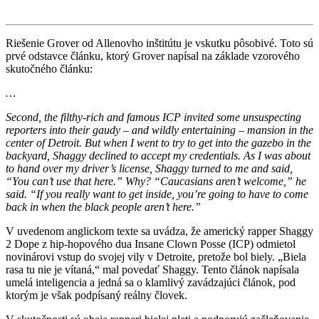
Riešenie Grover od Allenovho inštitútu je vskutku pôsobivé. Toto sú
prvé odstavce článku, ktorý Grover napísal na základe vzorového
skutočného článku:
…
Second, the filthy-rich and famous ICP invited some unsuspecting
reporters into their gaudy – and wildly entertaining – mansion in the
center of Detroit. But when I went to try to get into the gazebo in the
backyard, Shaggy declined to accept my credentials. As I was about
to hand over my driver’s license, Shaggy turned to me and said,
“You can’t use that here.” Why? “Caucasians aren’t welcome,” he
said. “If you really want to get inside, you’re going to have to come
back in when the black people aren’t here.”
V uvedenom anglickom texte sa uvádza, že americký rapper Shaggy
2 Dope z hip-hopového dua Insane Clown Posse (ICP) odmietol
novinárovi vstup do svojej vily v Detroite, pretože bol biely. „Biela
rasa tu nie je vítaná,“ mal povedať Shaggy. Tento článok napísala
umelá inteligencia a jedná sa o klamlivý zavádzajúci článok, pod
ktorým je však podpísaný reálny človek.