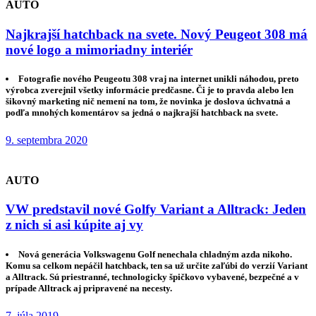
AUTO
Najkrajší hatchback na svete. Nový Peugeot 308 má
nové logo a mimoriadny interiér
Fotografie nového Peugeotu 308 vraj na internet unikli náhodou, preto
výrobca zverejnil všetky informácie predčasne. Či je to pravda alebo len
šikovný marketing nič nemení na tom, že novinka je doslova úchvatná a
podľa mnohých komentárov sa jedná o najkrajší hatchback na svete.
9. septembra 2020
AUTO
VW predstavil nové Golfy Variant a Alltrack: Jeden
z nich si asi kúpite aj vy
Nová generácia Volkswagenu Golf nenechala chladným azda nikoho.
Komu sa celkom nepáčil hatchback, ten sa už určite zaľúbi do verzií Variant
a Alltrack. Sú priestranné, technologicky špičkovo vybavené, bezpečné a v
prípade Alltrack aj pripravené na necesty.
7. júla 2019