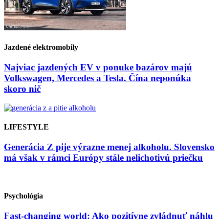
Jazdené elektromobily
Najviac jazdených EV v ponuke bazárov majú
Volkswagen, Mercedes a Tesla. Čína neponúka
skoro nič
LIFESTYLE
Generácia Z pije výrazne menej alkoholu. Slovensko
má však v rámci Európy stále nelichotivú priečku
Psychológia
Fast-changing world: Ako pozitívne zvládnuť náhlu