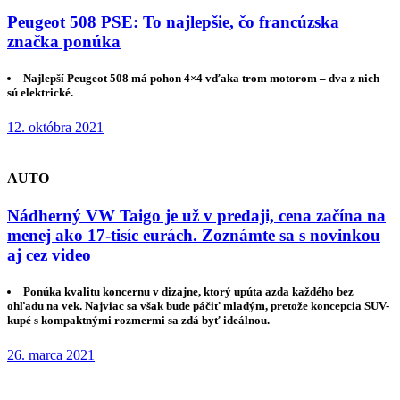
Peugeot 508 PSE: To najlepšie, čo francúzska
značka ponúka
Najlepší Peugeot 508 má pohon 4×4 vďaka trom motorom – dva z nich
sú elektrické.
12. októbra 2021
AUTO
Nádherný VW Taigo je už v predaji, cena začína na
menej ako 17-tisíc eurách. Zoznámte sa s novinkou
aj cez video
Ponúka kvalitu koncernu v dizajne, ktorý upúta azda každého bez
ohľadu na vek. Najviac sa však bude páčiť mladým, pretože koncepcia SUV-
kupé s kompaktnými rozmermi sa zdá byť ideálnou.
26. marca 2021