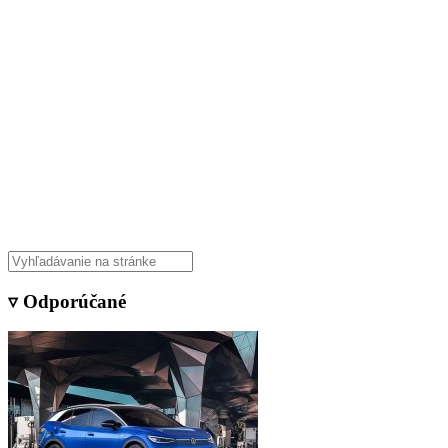
▿ Odporúčané