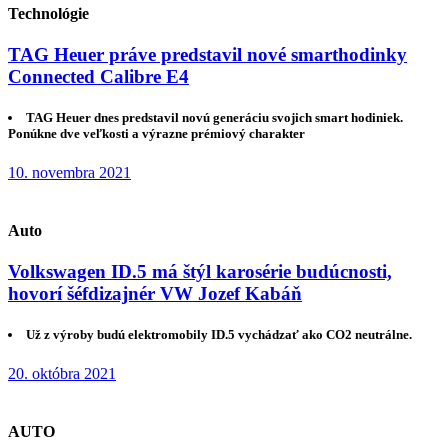
Technológie
TAG Heuer práve predstavil nové smarthodinky
Connected Calibre E4
TAG Heuer dnes predstavil novú generáciu svojich smart hodiniek.
Ponúkne dve veľkosti a výrazne prémiový charakter
10. novembra 2021
Auto
Volkswagen ID.5 má štýl karosérie budúcnosti,
hovorí šéfdizajnér VW Jozef Kabáň
Už z výroby budú elektromobily ID.5 vychádzať ako CO2 neutrálne.
20. októbra 2021
AUTO