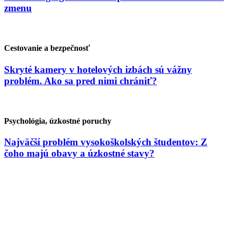
zmenu
Cestovanie a bezpečnosť
Skryté kamery v hotelových izbách sú vážny
problém. Ako sa pred nimi chrániť?
Psychológia, úzkostné poruchy
Najväčší problém vysokoškolských študentov: Z
čoho majú obavy a úzkostné stavy?