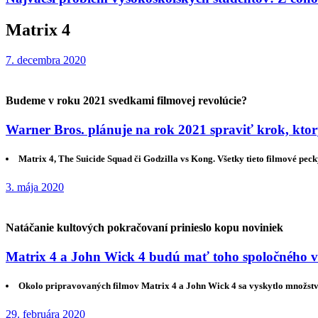
Matrix 4
7. decembra 2020
Budeme v roku 2021 svedkami filmovej revolúcie?
Warner Bros. plánuje na rok 2021 spraviť krok, kto
Matrix 4, The Suicide Squad či Godzilla vs Kong. Všetky tieto filmové pecky
3. mája 2020
Natáčanie kultových pokračovaní prinieslo kopu noviniek
Matrix 4 a John Wick 4 budú mať toho spoločného v
Okolo pripravovaných filmov Matrix 4 a John Wick 4 sa vyskytlo množstvo 
29. februára 2020