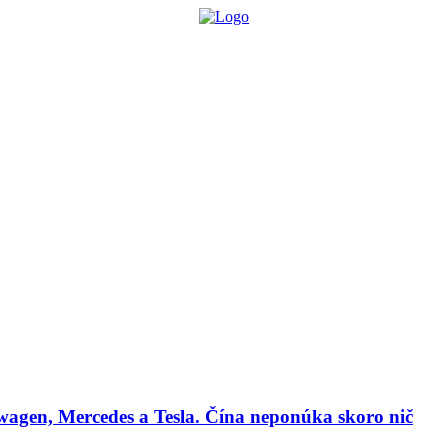
lógie
Biznis & Start-up
Auto & Mobilita
Ľudia
Zdravie
Odporú
agen, Mercedes a Tesla. Čína neponúka skoro nič