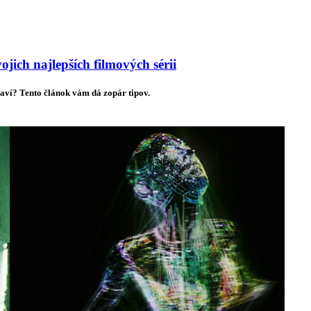
ich najlepších filmových sérii
aví? Tento článok vám dá zopár tipov.