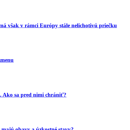
má však v rámci Európy stále nelichotivú priečku
 zmenu
. Ako sa pred nimi chrániť?
 majú obavy a úzkostné stavy?