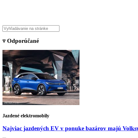
Veda & Techno
▿ Odporúčané
Jazdené elektromobily
Najviac jazdených EV v ponuke bazárov majú Volksw