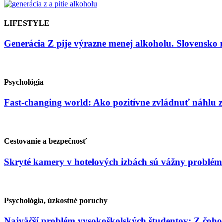
LIFESTYLE
Generácia Z pije výrazne menej alkoholu. Slovensko 
Psychológia
Fast-changing world: Ako pozitívne zvládnuť náhlu
Cestovanie a bezpečnosť
Skryté kamery v hotelových izbách sú vážny problém
Psychológia, úzkostné poruchy
Najväčší problém vysokoškolských študentov: Z čoho