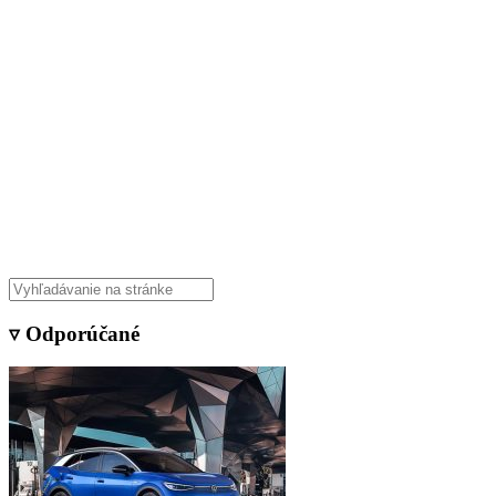
▿ Odporúčané