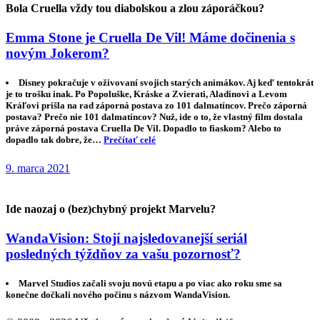
Bola Cruella vždy tou diabolskou a zlou záporáčkou?
Emma Stone je Cruella De Vil! Máme dočinenia s
novým Jokerom?
Disney pokračuje v oživovaní svojich starých animákov. Aj keď tentokrát
je to trošku inak. Po Popoluške, Kráske a Zvierati, Aladinovi a Levom
Kráľovi prišla na rad záporná postava zo 101 dalmatíncov. Prečo záporná
postava? Prečo nie 101 dalmatíncov? Nuž, ide o to, že vlastný film dostala
práve záporná postava Cruella De Vil. Dopadlo to fiaskom? Alebo to
dopadlo tak dobre, že…
Prečítať celé
9. marca 2021
Ide naozaj o (bez)chybný projekt Marvelu?
WandaVision: Stojí najsledovanejší seriál
posledných týždňov za vašu pozornosť?
Marvel Studios začali svoju novú etapu a po viac ako roku sme sa
konečne dočkali nového počinu s názvom WandaVision.