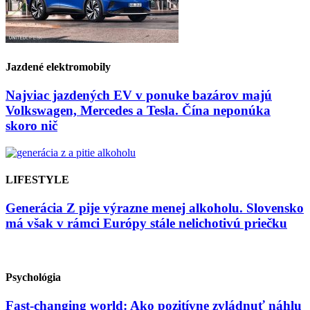
Jazdené elektromobily
Najviac jazdených EV v ponuke bazárov majú
Volkswagen, Mercedes a Tesla. Čína neponúka
skoro nič
LIFESTYLE
Generácia Z pije výrazne menej alkoholu. Slovensko
má však v rámci Európy stále nelichotivú priečku
Psychológia
Fast-changing world: Ako pozitívne zvládnuť náhlu