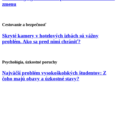
zmenu
Cestovanie a bezpečnosť
Skryté kamery v hotelových izbách sú vážny
problém. Ako sa pred nimi chrániť?
Psychológia, úzkostné poruchy
Najväčší problém vysokoškolských študentov: Z
čoho majú obavy a úzkostné stavy?