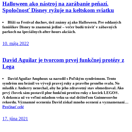
Halloween ako nástroj na zarábanie peňazí.
Spoločnosť Disney ryžuje na keltskom sviatku
Blíži sa Festival duchov, tiež známy aj ako Halloween. Pre oddaných
fanúšikov Disney to znamená jediné – večer budú tráviť v zábavných
parkoch na špeciálnych after-hours akciách.
10. mája 2022
David Aguilar je tvorcom prvej funkčnej protézy z
Lega
David Aguilar Amphoux sa narodil s Poľským syndrómom. Tento
syndróm mu bránil vo vývoji pravej ruky a pravého prsného svalu. No
mladík z Andorry nenechal, aby ho jeho zdravotný stav obmedzoval. Ako
prvý človek sám postavil plne funkčnú protézu ruky z kociek LEGO®.
A dokonca už vo veľmi mladom veku sa stal držiteľom Guinnessovho
rekordu. Významné ocenenia David získal mnoho ocenení a vyznamenaní…
Prečítať celé
17. júna 2021