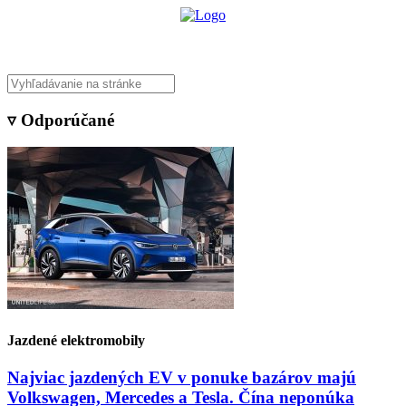
▿ Odporúčané
Jazdené elektromobily
Najviac jazdených EV v ponuke bazárov majú
Volkswagen, Mercedes a Tesla. Čína neponúka