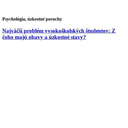
Psychológia, úzkostné poruchy
Najväčší problém vysokoškolských študentov: Z
čoho majú obavy a úzkostné stavy?