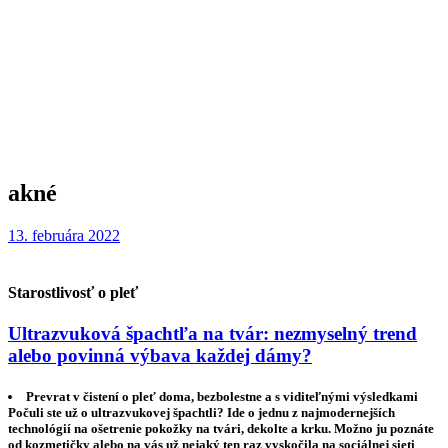
akné
13. februára 2022
Starostlivosť o pleť
Ultrazvuková špachtľa na tvár: nezmyselný trend
alebo povinná výbava každej dámy?
Prevrat v čistení o pleť doma, bezbolestne a s viditeľnými výsledkami
Počuli ste už o ultrazvukovej špachtli? Ide o jednu z najmodernejších
technológií na ošetrenie pokožky na tvári, dekolte a krku. Možno ju poznáte
od kozmetičky alebo na vás už nejaký ten raz vyskočila na sociálnej sieti