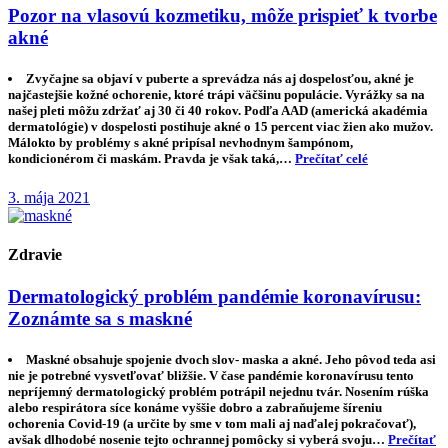
Pozor na vlasovú kozmetiku, môže prispieť k tvorbe
akné
Zvyčajne sa objaví v puberte a sprevádza nás aj dospelosťou, akné je
najčastejšie kožné ochorenie, ktoré trápi väčšinu populácie. Vyrážky sa na
našej pleti môžu zdržať aj 30 či 40 rokov. Podľa AAD (americká akadémia
dermatológie) v dospelosti postihuje akné o 15 percent viac žien ako mužov.
Málokto by problémy s akné pripísal nevhodnym šampónom,
kondicionérom či maskám. Pravda je však taká,…
Prečítať celé
3. mája 2021
Zdravie
Dermatologický problém pandémie koronavírusu:
Zoznámte sa s maskné
Maskné obsahuje spojenie dvoch slov- maska a akné. Jeho pôvod teda asi
nie je potrebné vysvetľovať bližšie. V čase pandémie koronavírusu tento
nepríjemný dermatologický problém potrápil nejednu tvár. Nosením rúška
alebo respirátora síce konáme vyššie dobro a zabraňujeme šíreniu
ochorenia Covid-19 (a určite by sme v tom mali aj naďalej pokračovať),
avšak dlhodobé nosenie tejto ochrannej pomôcky si vyberá svoju…
Prečítať