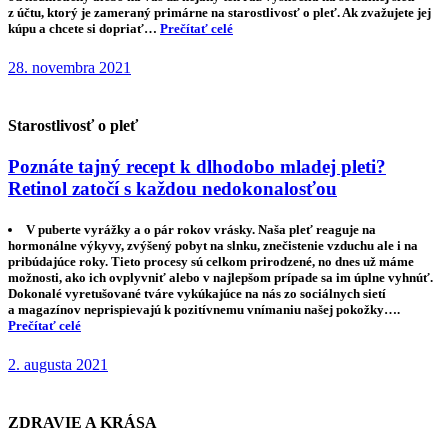
z účtu, ktorý je zameraný primárne na starostlivosť o pleť. Ak zvažujete jej
kúpu a chcete si dopriať…
Prečítať celé
28. novembra 2021
Starostlivosť o pleť
Poznáte tajný recept k dlhodobo mladej pleti?
Retinol zatočí s každou nedokonalosťou
V puberte vyrážky a o pár rokov vrásky. Naša pleť reaguje na
hormonálne výkyvy, zvýšený pobyt na slnku, znečistenie vzduchu ale i na
pribúdajúce roky. Tieto procesy sú celkom prirodzené, no dnes už máme
možnosti, ako ich ovplyvniť alebo v najlepšom prípade sa im úplne vyhnúť.
Dokonalé vyretušované tváre vykúkajúce na nás zo sociálnych sietí
a magazínov neprispievajú k pozitívnemu vnímaniu našej pokožky….
Prečítať celé
2. augusta 2021
ZDRAVIE A KRÁSA