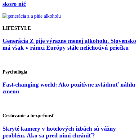
skoro nič
LIFESTYLE
Generácia Z pije výrazne menej alkoholu. Slovensko
má však v rámci Európy stále nelichotivú priečku
Psychológia
Fast-changing world: Ako pozitívne zvládnuť náhlu
zmenu
Cestovanie a bezpečnosť
Skryté kamery v hotelových izbách sú vážny
problém. Ako sa pred nimi chrániť?