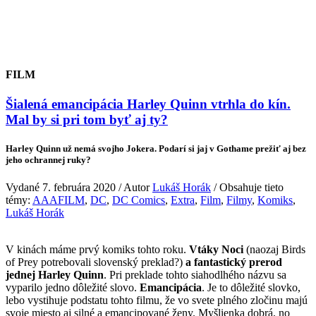
FILM
Šialená emancipácia Harley Quinn vtrhla do kín.
Mal by si pri tom byť aj ty?
Harley Quinn už nemá svojho Jokera. Podarí si jaj v Gothame prežiť aj bez
jeho ochrannej ruky?
Vydané 7. februára 2020 / Autor
Lukáš Horák
/ Obsahuje tieto
témy:
AAAFILM
,
DC
,
DC Comics
,
Extra
,
Film
,
Filmy
,
Komiks
,
Lukáš Horák
V kinách máme prvý komiks tohto roku.
Vtáky Noci
(naozaj Birds
of Prey potrebovali slovenský preklad?)
a fantastický prerod
jednej Harley Quinn
. Pri preklade tohto siahodlhého názvu sa
vyparilo jedno dôležité slovo.
Emancipácia
. Je to dôležité slovko,
lebo vystihuje podstatu tohto filmu, že vo svete plného zločinu majú
svoje miesto aj silné a emancipované ženy. Myšlienka dobrá, no