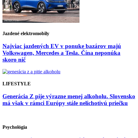
Jazdené elektromobily
Najviac jazdených EV v ponuke bazárov majú
Volkswagen, Mercedes a Tesla. Čína neponúka
skoro nič
LIFESTYLE
Generácia Z pije výrazne menej alkoholu. Slovensko
má však v rámci Európy stále nelichotivú priečku
Psychológia