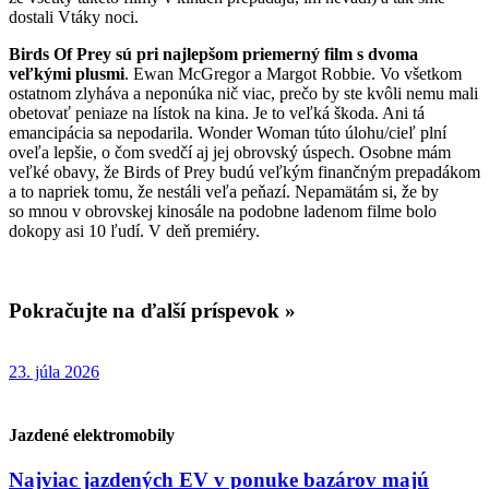
dostali Vtáky noci.
Birds Of Prey sú pri najlepšom priemerný film s dvoma
veľkými plusmi
. Ewan McGregor a Margot Robbie. Vo všetkom
ostatnom zlyháva a neponúka nič viac, prečo by ste kvôli nemu mali
obetovať peniaze na lístok na kina. Je to veľká škoda. Ani tá
emancipácia sa nepodarila. Wonder Woman túto úlohu/cieľ plní
oveľa lepšie, o čom svedčí aj jej obrovský úspech. Osobne mám
veľké obavy, že Birds of Prey budú veľkým finančným prepadákom
a to napriek tomu, že nestáli veľa peňazí. Nepamätám si, že by
so mnou v obrovskej kinosále na podobne ladenom filme bolo
dokopy asi 10 ľudí. V deň premiéry.
Pokračujte na ďalší príspevok »
23. júla 2026
Jazdené elektromobily
Najviac jazdených EV v ponuke bazárov majú