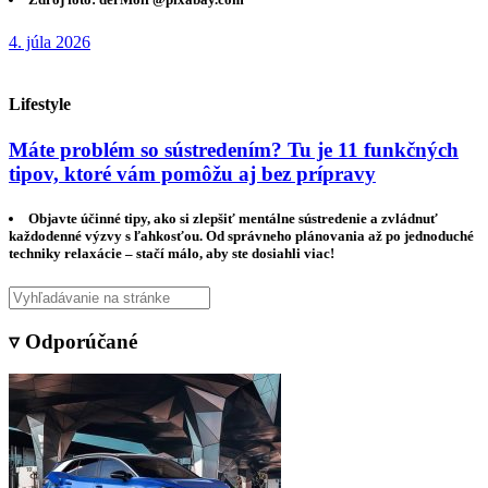
4. júla 2026
Lifestyle
Máte problém so sústredením? Tu je 11 funkčných
tipov, ktoré vám pomôžu aj bez prípravy
Objavte účinné tipy, ako si zlepšiť mentálne sústredenie a zvládnuť
každodenné výzvy s ľahkosťou. Od správneho plánovania až po jednoduché
techniky relaxácie – stačí málo, aby ste dosiahli viac!
▿ Odporúčané