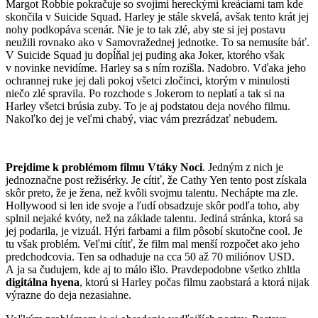
Margot Robbie pokračuje so svojimi hereckými kreáciami tam kde
skončila v Suicide Squad. Harley je stále skvelá, avšak tento krát jej
nohy podkopáva scenár. Nie je to tak zlé, aby ste si jej postavu
neužili rovnako ako v Samovražednej jednotke. To sa nemusíte báť.
V Suicide Squad ju dopĺňal jej puding aka Joker, ktorého však
v novinke nevidíme. Harley sa s ním rozišla. Nadobro. Vďaka jeho
ochrannej ruke jej dali pokoj všetci zločinci, ktorým v minulosti
niečo zlé spravila. Po rozchode s Jokerom to neplatí a tak si na
Harley všetci brúsia zuby. To je aj podstatou deja nového filmu.
Nakoľko dej je veľmi chabý, viac vám prezrádzať nebudem.
Prejdime k problémom filmu Vtáky Noci
. Jedným z nich je
jednoznačne post režisérky. Je cítiť, že Cathy Yen tento post získala
skôr preto, že je žena, než kvôli svojmu talentu. Nechápte ma zle.
Hollywood si len ide svoje a ľudí obsadzuje skôr podľa toho, aby
splnil nejaké kvóty, než na základe talentu. Jediná stránka, ktorá sa
jej podarila, je vizuál. Hýri farbami a film pôsobí skutočne cool. Je
tu však problém. Veľmi cítiť, že film mal menší rozpočet ako jeho
predchodcovia. Ten sa odhaduje na cca 50 až 70 miliónov USD.
A ja sa čudujem, kde aj to málo išlo. Pravdepodobne všetko zhltla
digitálna hyena
, ktorú si Harley počas filmu zaobstará a ktorá nijak
výrazne do deja nezasiahne.