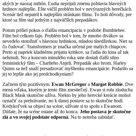
akých je naozaj milión. Ľudia neprijali zmenu pohlavia hlavných
hrdinov najlepšie. Ešte väčší problém bol v nevýrazných herečkách.
Scenár tiež nepatril k najlepším stránkam filmu. To boli dôvody, pre
ktoré sa film stal jedným z najväčších prepadákov.
Potom prišiel pokus o ďalšiu emancipaciu v podobe Bumblebee.
Film bol celkom fajn. Problém bol v tom, že mnoho divákov sa
nevedelo stotožniť s hlavnou hrdinkou, mladou tínedžerkou. Niet sa
čo čudovať. Transformers je značka určená pre malých chlapcov.
Preto aj napriek kladnému prijatiu kritikov, sa ľudia do kina až tak
nehrnuli. No a koncom minulého roka sme dostali ďalši silno
feministický film – Charlieho Anjeli. Prepadák ako hrom. Harley
Quinn sa tiež snaží presadzovať myšlienku emancipácie. Podarilo sa
jej to lepšie ako jej predchodkyniam?
Začnem tým pozitívnym.
Ewan McGregor
a
Margot Robbie
. Dve
mená vďaka, ktorým je tento film znesiteľný. Ewan si rolu zloducha
Black Mask skutočne užíva. Niekto by jeho herecké kreácie mohol
označiť za prehrávanie, no k danej postave sa to skutočne hodí.
Kedykoľvek sa objaví na scéne, užívate si to spolu s Ewanom.
Dúfate, že na scéne ostane až do konca.
Jeho postava je skutočne
zlá a vo svojej podstate odporná
. Na to netreba zabúdať.