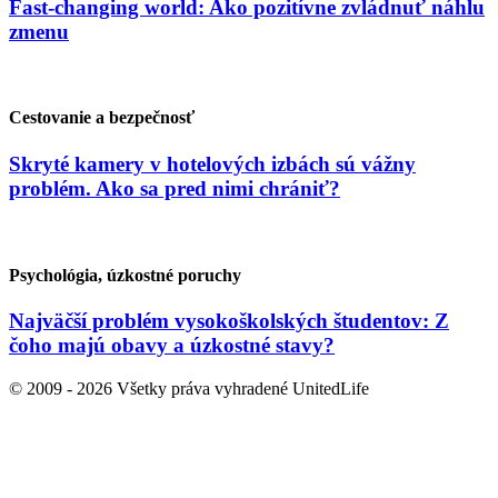
Fast-changing world: Ako pozitívne zvládnuť náhlu
zmenu
Cestovanie a bezpečnosť
Skryté kamery v hotelových izbách sú vážny
problém. Ako sa pred nimi chrániť?
Psychológia, úzkostné poruchy
Najväčší problém vysokoškolských študentov: Z
čoho majú obavy a úzkostné stavy?
© 2009 - 2026 Všetky práva vyhradené UnitedLife