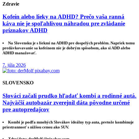
Zdravie
Kofeín alebo lieky na ADHD? Prečo vaša ranná
káva nie je spoľahlivou náhradou pre zvládanie
príznakov ADHD
Na Slovensku je s liekmi na ADHD pre dospelých problém. Napriek tomu
predávkovavanie sa kofeínom nie je dobrým spôsobom, ako si ADD alebo
ADHD manažovať.
7. júla 2026
SLOVENSKO
Slováci začali prudko hľadať kombi a rodinné autá.
Najväčší autobazár zverejnil dáta pôvodne určené
pre autopredajcov
Kombi je podľa mnohých Slovákov ideálny typ auta, pretože kombinuje
priestrannosť s nižšou cenou ako SUV.
Zdroj foto: derMolf @pixabay.com