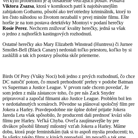
Veľkým problémom je aj obsadenie vedľajších postav. Postava
Viktora Zsazsa
, ktorá v komiksoch patrí k najobávanejším
zabijakom Gothamu, pôsobí ako treťotriedny kriminálnik, ktorý to
len čisto náhodou so životom nezabalil v prvej minúte filmu. Ešte
horšie je na tom postava detektívky Montoyi v podaní herečky
Rosie Perez
. Nechcem znižovať kvality herečky, jedná sa však
o jedno z najhorších kastingových rozhodnutí.
Ostatné herečky ako Mary Elizabeth Winstead (Huntress) či Jurnee
Smollet-Bell (Black Canary) nedostali toľko priestoru, koľko by si
zaslúžili a tak ich postavy pôsobia skôr priemerne.
Birds Of Prey (Vtáky Noci) boli jedno z prvých rozhodnutí, čo chce
DC natočiť potom, čo museli prehodnotiť prehry v podobe Batman
vs Superman a Justice League. V prvom rade chcem povedať, že
som jeden z mála zástancov toho, čo pre nás Zack Snyder
pripravoval a započal filmami ako Justice League. Problém bol len
v nedotiahnutých scenároch. Pôvodne sa plánoval spoločný film pre
Jokera a Harley. Pravdepodobne nie úplne dobré prijatie Jokera
Jareda Leta však spôsobilo, že producenti dali prednosť kvázi sólo
filmu pre Harley. Veľká Chyba. Oveľa zaujímavejšie by pre
divákov pôsobil šibnutý milostný vzťah Jokera a Harley. Máme
dobu, ktorá praje feministkám (tak si to aspoň myslia producenti; to,
že všetky takéto filmy v kinách prepadajú, im nevadí) a tak sme