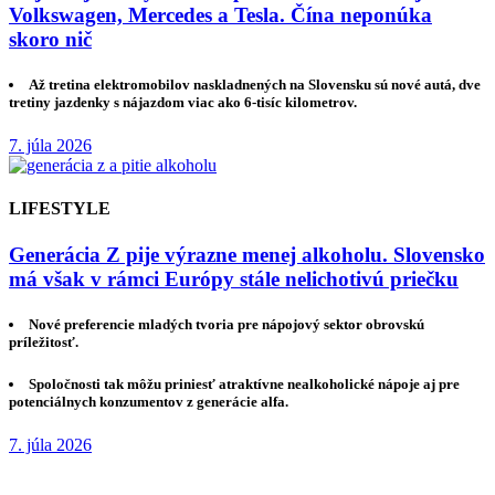
Volkswagen, Mercedes a Tesla. Čína neponúka
skoro nič
Až tretina elektromobilov naskladnených na Slovensku sú nové autá, dve
tretiny jazdenky s nájazdom viac ako 6-tisíc kilometrov.
7. júla 2026
LIFESTYLE
Generácia Z pije výrazne menej alkoholu. Slovensko
má však v rámci Európy stále nelichotivú priečku
Nové preferencie mladých tvoria pre nápojový sektor obrovskú
príležitosť.
Spoločnosti tak môžu priniesť atraktívne nealkoholické nápoje aj pre
potenciálnych konzumentov z generácie alfa.
7. júla 2026