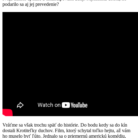
podarilo sa aj jej prevedenie?
Vráťme sa však trochu späť do histórie. Do bodu kedy sa do kín
dostali Krotiteľky duchov. Film, ktorý schytal toľko hejtu, až vám
ho muselo byť ľúto. Jednalo sa o priemernú americkú komédiu,