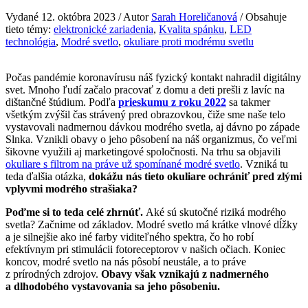
Vydané 12. októbra 2023 / Autor
Sarah Horeličanová
/ Obsahuje
tieto témy:
elektronické zariadenia
,
Kvalita spánku
,
LED
technológia
,
Modré svetlo
,
okuliare proti modrému svetlu
Počas pandémie koronavírusu náš fyzický kontakt nahradil digitálny
svet. Mnoho ľudí začalo pracovať z domu a deti prešli z lavíc na
dištančné štúdium. Podľa
prieskumu z roku 2022
sa takmer
všetkým zvýšil čas strávený pred obrazovkou, čiže sme naše telo
vystavovali nadmernou dávkou modrého svetla, aj dávno po západe
Slnka. Vznikli obavy o jeho pôsobení na náš organizmus, čo veľmi
šikovne využili aj marketingové spoločnosti. Na trhu sa objavili
okuliare s filtrom na práve už spomínané modré svetlo
. Vzniká tu
teda ďalšia otázka,
dokážu nás tieto okuliare ochrániť pred zlými
vplyvmi modrého strašiaka?
Poďme si to teda celé zhrnúť.
Aké sú skutočné riziká modrého
svetla? Začnime od základov. Modré svetlo má krátke vlnové dĺžky
a je silnejšie ako iné farby viditeľného spektra, čo ho robí
efektívnym pri stimulácii fotoreceptorov v našich očiach. Koniec
koncov, modré svetlo na nás pôsobí neustále, a to práve
z prírodných zdrojov.
Obavy však vznikajú z nadmerného
a dlhodobého vystavovania sa jeho pôsobeniu.