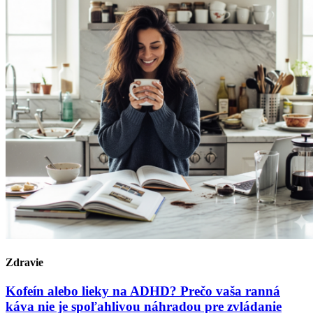
Zdravie
Kofeín alebo lieky na ADHD? Prečo vaša ranná
káva nie je spoľahlivou náhradou pre zvládanie