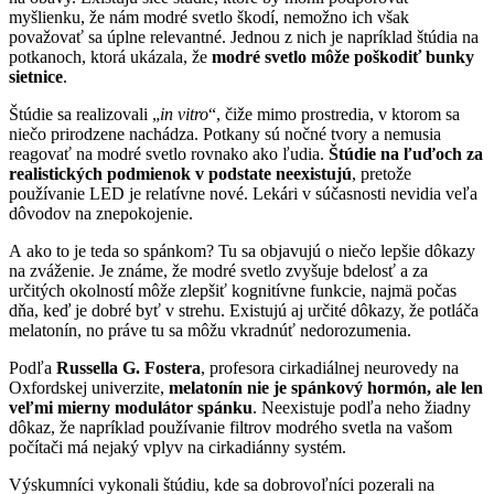
myšlienku, že nám modré svetlo škodí, nemožno ich však
považovať sa úplne relevantné. Jednou z nich je napríklad štúdia na
potkanoch, ktorá ukázala, že
modré svetlo môže poškodiť bunky
sietnice
.
Štúdie sa realizovali „
in vitro
“, čiže mimo prostredia, v ktorom sa
niečo prirodzene nachádza. Potkany sú nočné tvory a nemusia
reagovať na modré svetlo rovnako ako ľudia.
Štúdie na ľuďoch za
realistických podmienok v podstate neexistujú
, pretože
používanie LED je relatívne nové. Lekári v súčasnosti nevidia veľa
dôvodov na znepokojenie.
A ako to je teda so spánkom? Tu sa objavujú o niečo lepšie dôkazy
na zváženie. Je známe, že modré svetlo zvyšuje bdelosť a za
určitých okolností môže zlepšiť kognitívne funkcie, najmä počas
dňa, keď je dobré byť v strehu. Existujú aj určité dôkazy, že potláča
melatonín, no práve tu sa môžu vkradnúť nedorozumenia.
Podľa
Russella G. Fostera
, profesora cirkadiálnej neurovedy na
Oxfordskej univerzite,
melatonín nie je spánkový hormón, ale len
veľmi mierny modulátor spánku
. Neexistuje podľa neho žiadny
dôkaz, že napríklad používanie filtrov modrého svetla na vašom
počítači má nejaký vplyv na cirkadiánny systém.
Výskumníci vykonali štúdiu, kde sa dobrovoľníci pozerali na