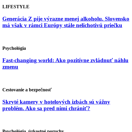
LIFESTYLE
Generácia Z pije výrazne menej alkoholu. Slovensko
má však v rámci Európy stále nelichotivú priečku
Psychológia
Fast-changing world: Ako pozitívne zvládnuť náhlu
zmenu
Cestovanie a bezpečnosť
Skryté kamery v hotelových izbách sú vážny
problém. Ako sa pred nimi chrániť?
Psychológia, úzkostné poruchy