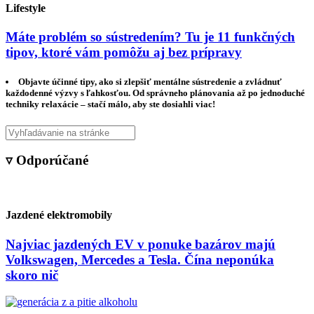
Lifestyle
Máte problém so sústredením? Tu je 11 funkčných
tipov, ktoré vám pomôžu aj bez prípravy
Objavte účinné tipy, ako si zlepšiť mentálne sústredenie a zvládnuť
každodenné výzvy s ľahkosťou. Od správneho plánovania až po jednoduché
techniky relaxácie – stačí málo, aby ste dosiahli viac!
▿ Odporúčané
Jazdené elektromobily
Najviac jazdených EV v ponuke bazárov majú
Volkswagen, Mercedes a Tesla. Čína neponúka
skoro nič