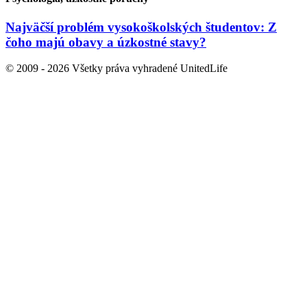
Najväčší problém vysokoškolských študentov: Z
čoho majú obavy a úzkostné stavy?
© 2009 - 2026 Všetky práva vyhradené UnitedLife