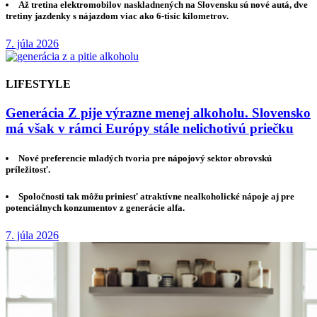
Až tretina elektromobilov naskladnených na Slovensku sú nové autá, dve
tretiny jazdenky s nájazdom viac ako 6-tisíc kilometrov.
7. júla 2026
LIFESTYLE
Generácia Z pije výrazne menej alkoholu. Slovensko
má však v rámci Európy stále nelichotivú priečku
Nové preferencie mladých tvoria pre nápojový sektor obrovskú
príležitosť.
Spoločnosti tak môžu priniesť atraktívne nealkoholické nápoje aj pre
potenciálnych konzumentov z generácie alfa.
7. júla 2026