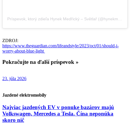
Príspevok, ktorý zdieľa Hynek Medřický – Světlař (@hynekmedricky)
ZDROJ:
https://www.theguardian.com/lifeandstyle/2023/oct/01/should-i-
worry-about-blue-light
Pokračujte na ďalší príspevok »
23. júla 2026
Jazdené elektromobily
Najviac jazdených EV v ponuke bazárov majú
Volkswagen, Mercedes a Tesla. Čína neponúka
skoro nič