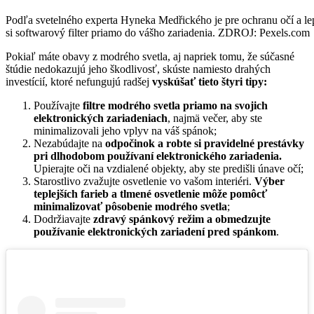
Podľa svetelného experta Hyneka Medřického je pre ochranu očí a le
si softwarový filter priamo do vášho zariadenia. ZDROJ: Pexels.com
Pokiaľ máte obavy z modrého svetla, aj napriek tomu, že súčasné
štúdie nedokazujú jeho škodlivosť, skúste namiesto drahých
investícií, ktoré nefungujú radšej
vyskúšať tieto štyri tipy:
Používajte
filtre modrého svetla priamo na svojich
elektronických zariadeniach
, najmä večer, aby ste
minimalizovali jeho vplyv na váš spánok;
Nezabúdajte na
odpočinok a robte si pravidelné prestávky
pri dlhodobom používaní elektronického zariadenia.
Upierajte oči na vzdialené objekty, aby ste predišli únave očí;
Starostlivo zvažujte osvetlenie vo vašom interiéri.
Výber
teplejších farieb a tlmené osvetlenie môže pomôcť
minimalizovať pôsobenie modrého svetla
;
Dodržiavajte
zdravý spánkový režim a obmedzujte
používanie elektronických zariadení pred spánkom
.