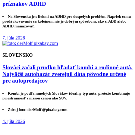
príznakov ADHD
Na Slovensku je s liekmi na ADHD pre dospelých problém. Napriek tomu
predávkovavanie sa kofeínom nie je dobrým spôsobom, ako si ADD alebo
ADHD manažovať.
7. júla 2026
SLOVENSKO
Slováci začali prudko hľadať kombi a rodinné autá.
Najväčší autobazár zverejnil dáta pôvodne určené
pre autopredajcov
Kombi je podľa mnohých Slovákov ideálny typ auta, pretože kombinuje
priestrannosť s nižšou cenou ako SUV.
Zdroj foto: derMolf @pixabay.com
4. júla 2026