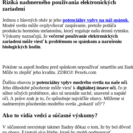
Riziká nadmerného používania elektronických
zariadení
Jednou z hlavných obáv je jeho
potenciálny vplyv na náš spánok
.
Modré svetlo môže ovplyvňovať zaspávanie, pretože potláča
produkciu hormónu melatonínu, ktorý reguluje našu dennú rytmiku.
Výskumy naznačujú, že
večerné používanie elektronických
zariadení môže viesť k problémom so spánkom a narušeniu
biologických hodín
.
Pokúste sa aspoň hodinu pred spánkom nepoužívať smartfón ani žiadne
Môže to zlepšiť jeho kvalitu. ZDROJ: Pexels.com
Ďalšou obavou je
potenciálny vplyv modrého svetla na naše oči
.
Jeho dlhodobé pôsobenie môže viesť k
digitálnej únave očí
, čo je
súbor očných problémov, ako sú neustále suché, unavené a napäté
oči. A práve zrak je to, čo spôsobuje najväčšie obavy. Môžeme si
nadmerným pôsobením modrého svetla „pokaziť oči“?
Ako to vidia vedci a súčasné výskumy?
V súčasnosti neexistuje takmer žiadny dôkaz o tom, že by bol dôvod
na obavy. Existujú síce štúdie, ktoré by mohli podporovať