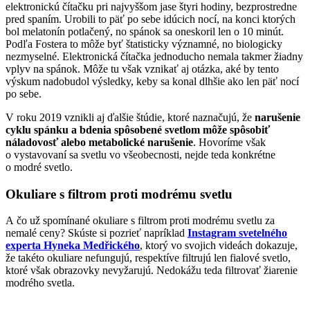
elektronickú čítačku pri najvyššom jase štyri hodiny, bezprostredne
pred spaním. Urobili to päť po sebe idúcich nocí, na konci ktorých
bol melatonín potlačený, no spánok sa oneskoril len o 10 minút.
Podľa Fostera to môže byť štatisticky významné, no biologicky
nezmyselné. Elektronická čítačka jednoducho nemala takmer žiadny
vplyv na spánok. Môže tu však vznikať aj otázka, aké by tento
výskum nadobudol výsledky, keby sa konal dlhšie ako len päť nocí
po sebe.
V roku 2019 vznikli aj ďalšie štúdie, ktoré naznačujú, že
narušenie
cyklu spánku a bdenia spôsobené svetlom môže spôsobiť
náladovosť alebo metabolické narušenie
. Hovoríme však
o vystavovaní sa svetlu vo všeobecnosti, nejde teda konkrétne
o modré svetlo.
Okuliare s filtrom proti modrému svetlu
A čo už spomínané okuliare s filtrom proti modrému svetlu za
nemalé ceny? Skúste si pozrieť napríklad
Instagram svetelného
experta Hyneka Medřického
, ktorý vo svojich videách dokazuje,
že takéto okuliare nefungujú, respektíve filtrujú len fialové svetlo,
ktoré však obrazovky nevyžarujú. Nedokážu teda filtrovať žiarenie
modrého svetla.