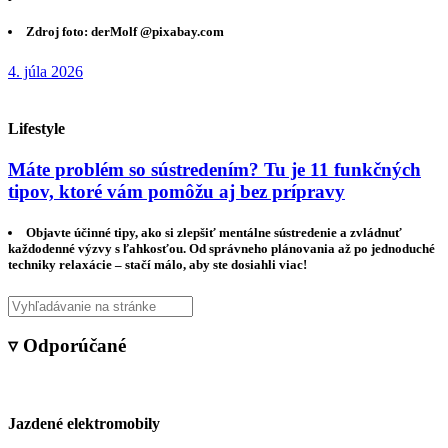
Zdroj foto: derMolf @pixabay.com
4. júla 2026
Lifestyle
Máte problém so sústredením? Tu je 11 funkčných
tipov, ktoré vám pomôžu aj bez prípravy
Objavte účinné tipy, ako si zlepšiť mentálne sústredenie a zvládnuť
každodenné výzvy s ľahkosťou. Od správneho plánovania až po jednoduché
techniky relaxácie – stačí málo, aby ste dosiahli viac!
▿ Odporúčané
Jazdené elektromobily