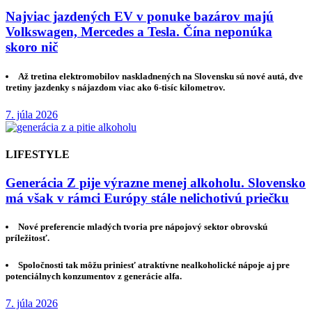
Najviac jazdených EV v ponuke bazárov majú
Volkswagen, Mercedes a Tesla. Čína neponúka
skoro nič
Až tretina elektromobilov naskladnených na Slovensku sú nové autá, dve
tretiny jazdenky s nájazdom viac ako 6-tisíc kilometrov.
7. júla 2026
LIFESTYLE
Generácia Z pije výrazne menej alkoholu. Slovensko
má však v rámci Európy stále nelichotivú priečku
Nové preferencie mladých tvoria pre nápojový sektor obrovskú
príležitosť.
Spoločnosti tak môžu priniesť atraktívne nealkoholické nápoje aj pre
potenciálnych konzumentov z generácie alfa.
7. júla 2026