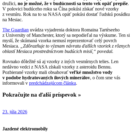
družici,
no je možné, že v budúcnosti sa tento vek opäť prepíše
.
V polovici budúceho roku sa Čína pokúsi získať nové vzorky
z vesmíru. Rok na to sa NASA opäť pokúsi dostať ľudskú posádku
na Mesiac.
The Guardian
uvádza vyjadrenia doktora Romaina Tartèseeho
z University of Manchester, ktorý sa nepodieľal na výskume. Ten si
myslí, že skúmaná vzorka nemusí reprezentovať celý povrch
Mesiaca.
„Zdôrazňuje to význam návratu ďalších vzoriek z rôznych
oblastí Mesiaca prostredníctvom budúcich misií,“ povedal.
Rovnako dôležité sú aj vzorky z iných vesmírnych telies. Len
nedávno vedci z NASA získali vzorky z asteroidu Bennu.
Pozbierané vzorky mali obsahovať
veľké množstvo vody
v podobe hydratovaných ílových minerálov
, o čom sme vás
informovali v
predchádzajúcom článku
.
Pokračujte na ďalší príspevok »
23. júla 2026
Jazdené elektromobily