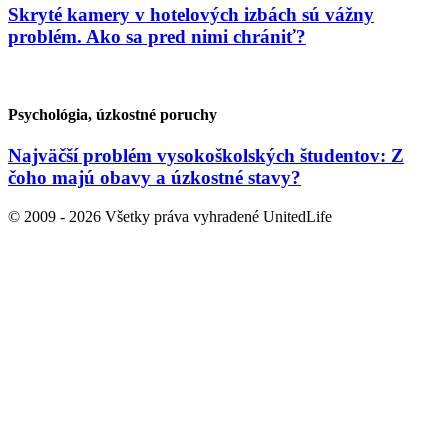
Skryté kamery v hotelových izbách sú vážny
problém. Ako sa pred nimi chrániť?
Psychológia, úzkostné poruchy
Najväčší problém vysokoškolských študentov: Z
čoho majú obavy a úzkostné stavy?
© 2009 - 2026 Všetky práva vyhradené UnitedLife