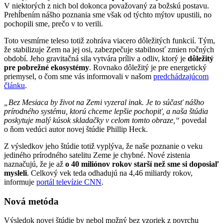
V niektorých z nich bol dokonca považovaný za božskú postavu.
Prehĺbením nášho poznania sme však od týchto mýtov upustili, no
pochopili sme, prečo v to verili.
Toto vesmírne teleso totiž zohráva viacero dôležitých funkcií. Tým,
že stabilizuje Zem na jej osi, zabezpečuje stabilnosť zmien ročných
období. Jeho gravitačná sila vytvára príliv a odliv, ktorý je
dôležitý
pre pobrežné ekosystémy
. Rovnako dôležitý je pre energetický
priemysel, o čom sme vás informovali v našom
predchádzajúcom
článku
.
„Bez Mesiaca by život na Zemi vyzeral inak. Je to súčasť nášho
prírodného systému, ktorú chceme lepšie pochopiť, a naša štúdia
poskytuje malý kúsok skladačky v celom tomto obraze,“
povedal
o ňom vedúci autor novej štúdie Phillip Heck.
Z výsledkov jeho štúdie totiž vyplýva, že naše poznanie o veku
jediného prírodného satelitu Zeme je chybné. Nové zistenia
naznačujú, že je až
o 40 miliónov rokov starší než sme si doposiaľ
mysleli
. Celkový vek teda odhadujú na 4,46 miliardy rokov,
informuje
portál televízie CNN
.
Nová metóda
Výsledok novej štúdie by nebol možný bez vzoriek z povrchu