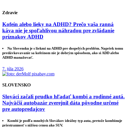
Zdravie
Kofeín alebo lieky na ADHD? Prečo vaša ranná
káva nie je spoľahlivou náhradou pre zvládanie
príznakov ADHD
Na Slovensku je s liekmi na ADHD pre dospelých problém. Napriek tomu
predávkovavanie sa kofeínom nie je dobrým spôsobom, ako si ADD alebo
ADHD manažovať.
7. júla 2026
SLOVENSKO
Slováci začali prudko hľadať kombi a rodinné autá.
Najväčší autobazár zverejnil dáta pôvodne určené
pre autopredajcov
Kombi je podľa mnohých Slovákov ideálny typ auta, pretože kombinuje
priestrannosť s nižšou cenou ako SUV.