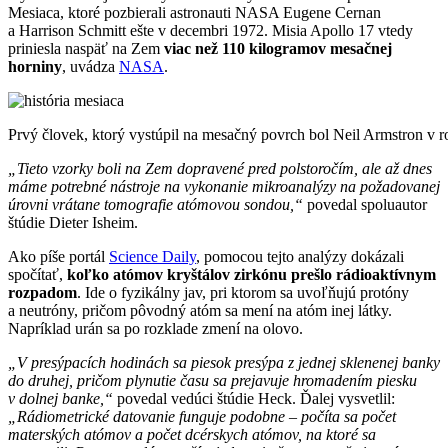
Mesiaca, ktoré pozbierali astronauti NASA Eugene Cernan
a Harrison Schmitt ešte v decembri 1972. Misia Apollo 17 vtedy
priniesla naspäť na Zem
viac než 110 kilogramov mesačnej
horniny
, uvádza
NASA
.
Prvý človek, ktorý vystúpil na mesačný povrch bol Neil Armstron v 
„Tieto vzorky boli na Zem dopravené pred polstoročím, ale až dnes
máme potrebné nástroje na vykonanie mikroanalýzy na požadovanej
úrovni vrátane tomografie atómovou sondou,“
povedal spoluautor
štúdie Dieter Isheim.
Ako píše portál
Science Daily
, pomocou tejto analýzy dokázali
spočítať,
koľko atómov kryštálov zirkónu prešlo rádioaktívnym
rozpadom
. Ide o fyzikálny jav, pri ktorom sa uvoľňujú protóny
a neutróny, pričom pôvodný atóm sa mení na atóm inej látky.
Napríklad urán sa po rozklade zmení na olovo.
„V presýpacích hodinách sa piesok presýpa z jednej sklenenej banky
do druhej, pričom plynutie času sa prejavuje hromadením piesku
v dolnej banke,“
povedal vedúci štúdie Heck. Ďalej vysvetlil:
„Rádiometrické datovanie funguje podobne – počíta sa počet
materských atómov a počet dcérskych atómov, na ktoré sa