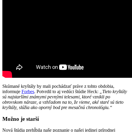
Skúmané kryštály by mali pochádzať práve z tohto obdobia,
informuje
Forbes
. Potvrdil to aj vedúci štúdie Heck:
„Tieto kryštály
sú najstaršími známymi pevnými telesami, ktoré vznikli po
obrovskom náraze, a vzhľadom na to, že vieme, aké staré sú tieto
kryštály, slúžia ako oporný bod pre mesačnú chronológiu.“
Možno je starší
Nová štúdia prehĺbila naše poznanie o našej jedinej prírodnej