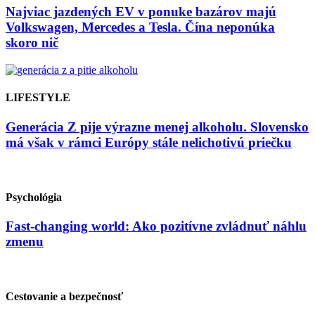
Najviac jazdených EV v ponuke bazárov majú
Volkswagen, Mercedes a Tesla. Čína neponúka
skoro nič
LIFESTYLE
Generácia Z pije výrazne menej alkoholu. Slovensko
má však v rámci Európy stále nelichotivú priečku
Psychológia
Fast-changing world: Ako pozitívne zvládnuť náhlu
zmenu
Cestovanie a bezpečnosť