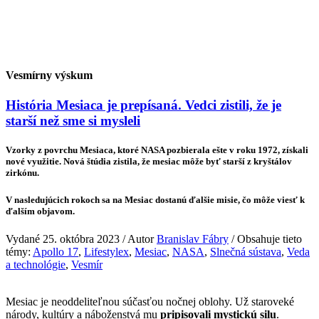
Vesmírny výskum
História Mesiaca je prepísaná. Vedci zistili, že je
starší než sme si mysleli
Vzorky z povrchu Mesiaca, ktoré NASA pozbierala ešte v roku 1972, získali
nové využitie. Nová štúdia zistila, že mesiac môže byť starší z kryštálov
zirkónu.
V nasledujúcich rokoch sa na Mesiac dostanú ďalšie misie, čo môže viesť k
ďalším objavom.
Vydané 25. októbra 2023 / Autor
Branislav Fábry
/ Obsahuje tieto
témy:
Apollo 17
,
Lifestylex
,
Mesiac
,
NASA
,
Slnečná sústava
,
Veda
a technológie
,
Vesmír
Mesiac je neoddeliteľnou súčasťou nočnej oblohy. Už staroveké
národy, kultúry a náboženstvá mu
pripisovali mystickú silu
.