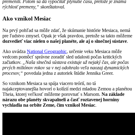
premenili. Potom sa dá vypočítať plynutie času, pretože je známa
rýchlosť premeny,“ skonštatoval.
Ako vznikol Mesiac
Na prvý pohľad sa môže zdať, že skúmanie histórie Mesiaca, nemá
pre ľudstvo zmysel. Opak je však pravdou, pretože sa takto môžeme
dozvedieť viac nielen o našej planéte, ale aj o slnečnej sústave
.
Ako uvádza
National Geographic
, určenie veku Mesiaca môže
vedcom pomôcť správne zoradiť sled udalosti počas kritických
začiatkov.
„Naša slnečná sústava existuje už nejaký čas, ale počas
prvých miliónov rokov sa v nej odohralo veľa naozaj dynamických
procesov,“
povedala jedna z autoriek štúdie Jennika Greer.
So vznikom Mesiaca sa spája viacero teórií, no tá
najakceptovanejšia hovorí o kolízií medzi mladou Zemou a planétou
Theia, ktorej veľkosť môžeme porovnať s Marsom.
Na základe
nárazu obe planéty skvapalneli a časť roztavenej horniny
vychladla na orbite Zeme, čím vznikol Mesiac
.