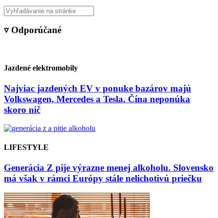
▿ Odporúčané
Jazdené elektromobily
Najviac jazdených EV v ponuke bazárov majú
Volkswagen, Mercedes a Tesla. Čína neponúka
skoro nič
LIFESTYLE
Generácia Z pije výrazne menej alkoholu. Slovensko
má však v rámci Európy stále nelichotivú priečku