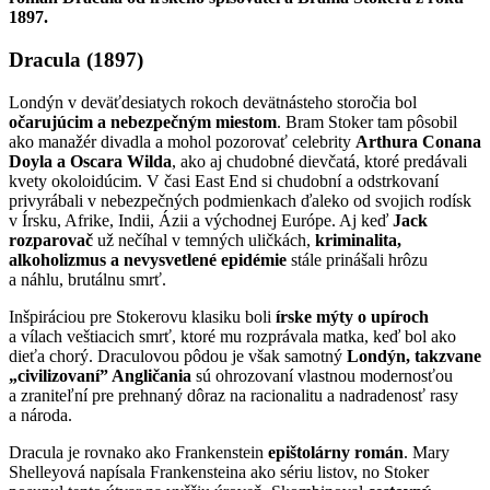
1897.
Dracula (1897)
Londýn v deväťdesiatych rokoch devätnásteho storočia bol
očarujúcim a nebezpečným miestom
. Bram Stoker tam pôsobil
ako manažér divadla a mohol pozorovať celebrity
Arthura Conana
Doyla a Oscara Wilda
, ako aj chudobné dievčatá, ktoré predávali
kvety okoloidúcim. V časi East End si chudobní a odstrkovaní
privyrábali v nebezpečných podmienkach ďaleko od svojich rodísk
v Írsku, Afrike, Indii, Ázii a východnej Európe. Aj keď
Jack
rozparovač
už nečíhal v temných uličkách,
kriminalita,
alkoholizmus a nevysvetlené epidémie
stále prinášali hrôzu
a náhlu, brutálnu smrť.
Inšpiráciou pre Stokerovu klasiku boli
írske mýty o upíroch
a vílach veštiacich smrť, ktoré mu rozprávala matka, keď bol ako
dieťa chorý. Draculovou pôdou je však samotný
Londýn, takzvane
„civilizovaní” Angličania
sú ohrozovaní vlastnou modernosťou
a zraniteľní pre prehnaný dôraz na racionalitu a nadradenosť rasy
a národa.
Dracula je rovnako ako Frankenstein
epištolárny román
. Mary
Shelleyová napísala Frankensteina ako sériu listov, no Stoker