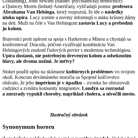
Godalming), John Seward (riaditeľ psychiatrickej nemocnice)
a Quincey Morris (bohatý Američan), vyhľadajú pomoc
profesora
Abrahama Van Helsinga
, ktorý rozpozná, že ide o
následky
útoku upíra
. Lucy zomrie a noviny informujú o ataku krásnej dámy
na deti. Muži na čele s Van Helsingom
zastavia Lucy a prebodnú
ju kolom.
Bojovníci proti upírom sa spoja s Harkerom a Minou a chystajú sa
konfrontovať Draculu, pričom využívajú kombináciu Van
Helsingových znalostí ľudových povier s modernou technológiou.
Upíra dostanú, nie potrebným dreveným kolom a odseknutím
hlavy, ale dvoma nožmi. Je mŕtvy?
Stoker použil upíra na skúmanie
kultúrnych problémov
vo svojom
okolí. Koncom devätnásteho storočia sa Spojené kráľovstvo
obávalo, že jeho
impérium je v úpadku
– zvonku ho ohrozovali
cudzinci a zvnútra komunity imigrantov.
Londýn sa rozrastal
a znezrady vypukli choroby, napríklad cholera, a nivočili mesto.
Ilustračný obrázok
Synonymum hororu