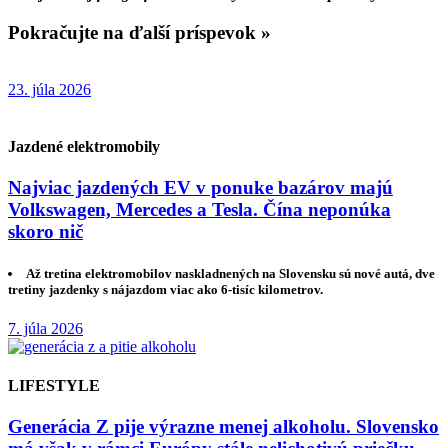
Pokračujte na ďalší príspevok »
23. júla 2026
Jazdené elektromobily
Najviac jazdených EV v ponuke bazárov majú
Volkswagen, Mercedes a Tesla. Čína neponúka
skoro nič
Až tretina elektromobilov naskladnených na Slovensku sú nové autá, dve
tretiny jazdenky s nájazdom viac ako 6-tisíc kilometrov.
7. júla 2026
LIFESTYLE
Generácia Z pije výrazne menej alkoholu. Slovensko