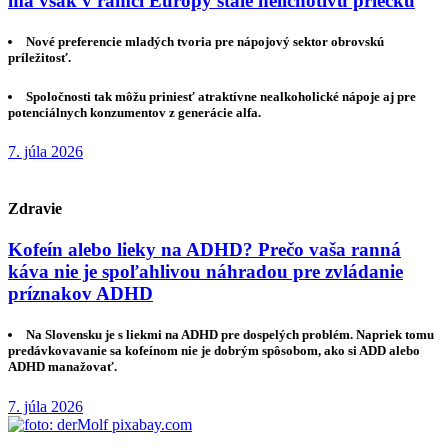
má však v rámci Európy stále nelichotivú priečku
Nové preferencie mladých tvoria pre nápojový sektor obrovskú
príležitosť.
Spoločnosti tak môžu priniesť atraktívne nealkoholické nápoje aj pre
potenciálnych konzumentov z generácie alfa.
7. júla 2026
Zdravie
Kofeín alebo lieky na ADHD? Prečo vaša ranná
káva nie je spoľahlivou náhradou pre zvládanie
príznakov ADHD
Na Slovensku je s liekmi na ADHD pre dospelých problém. Napriek tomu
predávkovavanie sa kofeínom nie je dobrým spôsobom, ako si ADD alebo
ADHD manažovať.
7. júla 2026