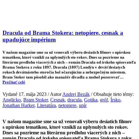
Dracula od Brama Stokera: netopiere, cesnak a
upadujúce impérium
V našom magazíne sme sa už venovali výberu desiatich filmov s upírskou
tematikou, ktoré vznikli za uplynulých sto rokov. Dnes sa pozrieme na
literárnu predlohu viacerých z nich – román Dracula od írskeho spisovateľa
Brama Stokera z roku 1897. Dracula (1897) Londýn v deväťdesiatych
rokoch devätnásteho storočia bol očarujúcim a nebezpečným miestom.
Bram Stoker tam pôsobil ako manažér divadla a mohol pozorovať…
Prečítať celé
Vydané 17. mája 2023 / Autor
Andrej Bezák
/ Obsahuje tieto témy:
Anglicko
,
Bram Stoker
,
Cesnak
,
dracula
,
Gotika
,
gróf
,
Írsko
,
Jonathan Harker
,
Literatúra
,
netopiere
,
upír
V našom magazíne sme sa už venovali výberu desiatich filmov
s upírskou tematikou, ktoré vznikli za uplynulých sto rokov.
Dnes sa pozrieme na literárnu predlohu viacerých z nich –
román Dracula od írskeho spisovateľa Brama Stokera z roku