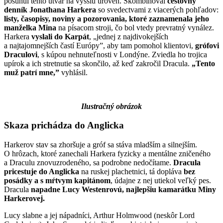
posunul tento útvar na vyššiu úroveň. Skombinoval
cestovný
denník Jonathana Harkera
so svedectvami z viacerých pohľadov:
listy, časopisy, noviny a pozorovania, ktoré zaznamenala jeho
manželka Mina
na písacom stroji, čo bol vtedy prevratný vynález.
Harkera
vyslali do Karpát
, „jednej z najdivokejších
a najtajomnejších častí Európy”, aby tam pomohol klientovi,
grófovi
Draculovi
, s kúpou nehnuteľnosti v Londýne. Zviedla ho trojica
upírok a ich stretnutie sa skončilo, až keď zakročil Dracula.
„Tento
muž patrí mne,”
vyhlásil.
Ilustračný obrázok
Skaza prichádza do Anglicka
Harkerov stav sa zhoršuje a gróf sa stáva mladším a silnejším.
O hrôzach, ktoré zanechali Harkera fyzicky a mentálne zničeného
a Draculu znovuzrodeného, sa podrobne nedočítame.
Dracula
pricestuje do Anglicka
na ruskej plachetnici, tá dopláva
bez
posádky a s mŕtvym kapitánom
, údajne z nej utiekol veľký pes.
Dracula
napadne Lucy Westenrovú, najlepšiu kamarátku Miny
Harkerovej.
Lucy slabne a jej nápadníci, Arthur Holmwood (neskôr Lord