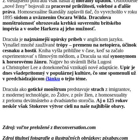
Z vtedajšieho pohľadu však nastal aj
morálny úpadok
. Oslobodené
„nové ženy” bojovali za
pracovné príležitosti, volebné a ďalšie
práva
. Homosexuálne škandály zaplavili tlač, čo vyvrcholilo v roku
1895
súdom a uväznením Oscara Wilda
.
Draculova
monštruóznosť ohrozovala krehkú suverenitu britského
impéria a v osobe Harkera aj jeho mužnosť.
Dracula je
najznámejší upírsky príbeh
v anglickom jazyku.
Vynašiel mnohé zaužívané
trópy – premenu na netopiera, účinok
cesnaku a hostií
. Kniha vyšla približne v čase, keď sa začalo
experimentovať s filmovým médiom, a Dracula sa stal
synonymom
k hororovému žánru
. Najprv ho stvárnili Béla Lugosi
a Christopher Lee a donekonečná vznikajú nové adaptácie.
Upír je
dnes všadeprítomný v populárnej kultúre, čo sme spomenuli už
v predchádzajúcom
článku
o tejto téme.
Dracula ako
gotické monštrum
predstavuje
strach
z imigrantov,
z modernej technológie, zo Židov, z práv žien, z homosexuality
z prelomu devätnásteho a dvadsiateho storočia.
Aj o 125 rokov
neskôr však Stokerov výtvor cieli na naše najhlbšie obavy.
Zdroj: voľne preložené z theconversation.com
Zdroj titulnej fotografie a ilustračných obrázkov: pixabay.com