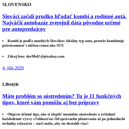
SLOVENSKO
Slováci začali prudko hľadať kombi a rodinné autá.
Najväčší autobazár zverejnil dáta pôvodne určené
pre autopredajcov
Kombi je podľa mnohých Slovákov ideálny typ auta, pretože kombinuje
priestrannosť s nižšou cenou ako SUV.
Zdroj foto: derMolf @pixabay.com
4. júla 2026
Lifestyle
Máte problém so sústredením? Tu je 11 funkčných
tipov, ktoré vám pomôžu aj bez prípravy
Objavte účinné tipy, ako si zlepšiť mentálne sústredenie a zvládnuť
každodenné výzvy s ľahkosťou. Od správneho plánovania až po jednoduché
techniky relaxácie – stačí málo, aby ste dosiahli viac!