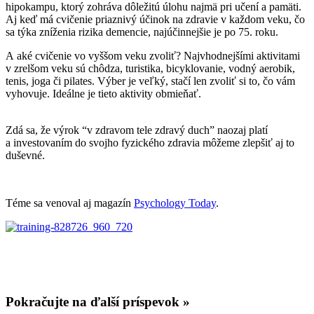
hipokampu, ktorý zohráva dôležitú úlohu najmä pri učení a pamäti.
Aj keď má cvičenie priaznivý účinok na zdravie v každom veku, čo
sa týka zníženia rizika demencie, najúčinnejšie je po 75. roku.
A aké cvičenie vo vyššom veku zvoliť? Najvhodnejšími aktivitami
v zrelšom veku sú chôdza, turistika, bicyklovanie, vodný aerobik,
tenis, joga či pilates. Výber je veľký, stačí len zvoliť si to, čo vám
vyhovuje. Ideálne je tieto aktivity obmieňať.
Zdá sa, že výrok “v zdravom tele zdravý duch” naozaj platí
a investovaním do svojho fyzického zdravia môžeme zlepšiť aj to
duševné.
Téme sa venoval aj magazín
Psychology Today
.
Pokračujte na ďalší príspevok »