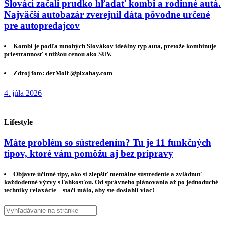
Slováci začali prudko hľadať kombi a rodinné autá.
Najväčší autobazár zverejnil dáta pôvodne určené
pre autopredajcov
Kombi je podľa mnohých Slovákov ideálny typ auta, pretože kombinuje
priestrannosť s nižšou cenou ako SUV.
Zdroj foto: derMolf @pixabay.com
4. júla 2026
Lifestyle
Máte problém so sústredením? Tu je 11 funkčných
tipov, ktoré vám pomôžu aj bez prípravy
Objavte účinné tipy, ako si zlepšiť mentálne sústredenie a zvládnuť
každodenné výzvy s ľahkosťou. Od správneho plánovania až po jednoduché
techniky relaxácie – stačí málo, aby ste dosiahli viac!