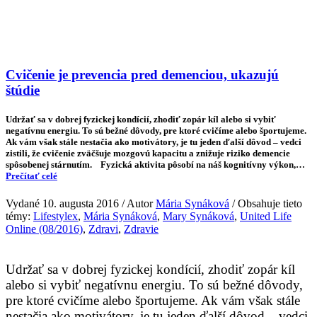
Cvičenie je prevencia pred demenciou, ukazujú
štúdie
Udržať sa v dobrej fyzickej kondícií, zhodiť zopár kíl alebo si vybiť
negatívnu energiu. To sú bežné dôvody, pre ktoré cvičíme alebo športujeme.
Ak vám však stále nestačia ako motivátory, je tu jeden ďalší dôvod – vedci
zistili, že cvičenie zväčšuje mozgovú kapacitu a znižuje riziko demencie
spôsobenej stárnutím. Fyzická aktivita pôsobí na náš kognitívny výkon,…
Prečítať celé
Vydané 10. augusta 2016 / Autor
Mária Synáková
/ Obsahuje tieto
témy:
Lifestylex
,
Mária Synáková
,
Mary Synáková
,
United Life
Online (08/2016)
,
Zdravi
,
Zdravie
Udržať sa v dobrej fyzickej kondícií, zhodiť zopár kíl
alebo si vybiť negatívnu energiu. To sú bežné dôvody,
pre ktoré cvičíme alebo športujeme. Ak vám však stále
nestačia ako motivátory, je tu jeden ďalší dôvod – vedci