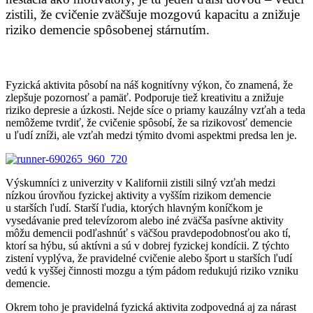
zistili, že cvičenie zväčšuje mozgovú kapacitu a znižuje
riziko demencie spôsobenej stárnutím.
Fyzická aktivita pôsobí na náš kognitívny výkon, čo znamená, že
zlepšuje pozornosť a pamäť. Podporuje tiež kreativitu a znižuje
riziko depresie a úzkosti. Nejde síce o priamy kauzálny vzťah a teda
nemôžeme tvrdiť, že cvičenie spôsobí, že sa rizikovosť demencie
u ľudí zníži, ale vzťah medzi týmito dvomi aspektmi predsa len je.
Výskumníci z univerzity v Kalifornii zistili silný vzťah medzi
nízkou úrovňou fyzickej aktivity a vyšším rizikom demencie
u starších ľudí. Starší ľudia, ktorých hlavným koníčkom je
vysedávanie pred televízorom alebo iné zväčša pasívne aktivity
môžu demencii podľashnúť s väčšou pravdepodobnosťou ako tí,
ktorí sa hýbu, sú aktívni a sú v dobrej fyzickej kondícii. Z týchto
zistení vyplýva, že pravidelné cvičenie alebo šport u starších ľudí
vedú k vyššej činnosti mozgu a tým pádom redukujú riziko vzniku
demencie.
Okrem toho je pravidelná fyzická aktivita zodpovedná aj za nárast