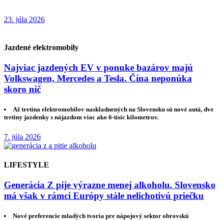
23. júla 2026
Jazdené elektromobily
Najviac jazdených EV v ponuke bazárov majú
Volkswagen, Mercedes a Tesla. Čína neponúka
skoro nič
Až tretina elektromobilov naskladnených na Slovensku sú nové autá, dve
tretiny jazdenky s nájazdom viac ako 6-tisíc kilometrov.
7. júla 2026
LIFESTYLE
Generácia Z pije výrazne menej alkoholu. Slovensko
má však v rámci Európy stále nelichotivú priečku
Nové preferencie mladých tvoria pre nápojový sektor obrovskú