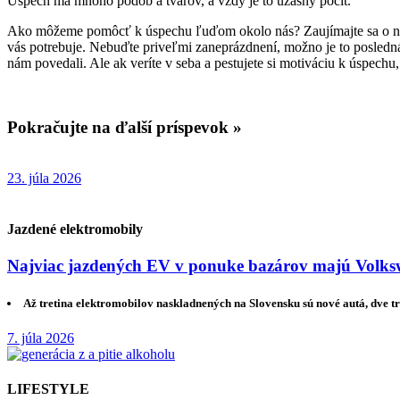
Úspech má mnoho podôb a tvarov, a vždy je to úžasný pocit.
Ako môžeme pomôcť k úspechu ľuďom okolo nás? Zaujímajte sa o nich,
vás potrebuje. Nebuďte priveľmi zaneprázdnení, možno je to posle
nám povedali. Ale ak veríte v seba a pestujete si motiváciu k úspechu,
Pokračujte na ďalší príspevok »
23. júla 2026
Jazdené elektromobily
Najviac jazdených EV v ponuke bazárov majú Volksw
Až tretina elektromobilov naskladnených na Slovensku sú nové autá, dve tr
7. júla 2026
LIFESTYLE