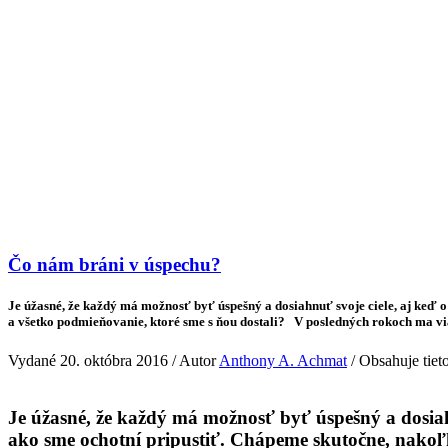
Veda & Techno
Čo nám bráni v úspechu?
Je úžasné, že každý má možnosť byť úspešný a dosiahnuť svoje ciele, aj keď 
a všetko podmieňovanie, ktoré sme s ňou dostali? V posledných rokoch ma vi
Vydané 20. októbra 2016 / Autor
Anthony A. Achmat
/ Obsahuje tiet
Je úžasné, že každý má možnosť byť úspešný a dosiah
ako sme ochotní pripustiť. Chápeme skutočne, nakoľk