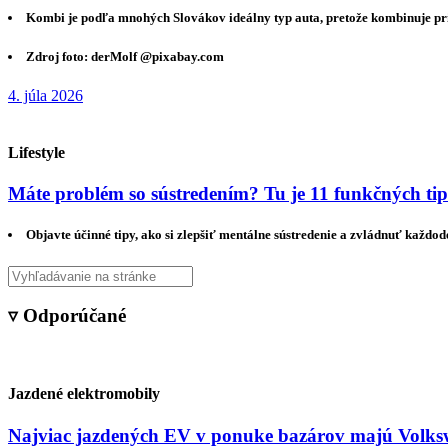
Kombi je podľa mnohých Slovákov ideálny typ auta, pretože kombinuje pri
Zdroj foto: derMolf @pixabay.com
4. júla 2026
Lifestyle
Máte problém so sústredením? Tu je 11 funkčných ti
Objavte účinné tipy, ako si zlepšiť mentálne sústredenie a zvládnuť každo
▿ Odporúčané
Jazdené elektromobily
Najviac jazdených EV v ponuke bazárov majú Volksw