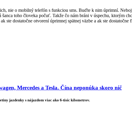
 nie o mobilný telefón s funkciou sms. Buďte k nim úprimní. Nebojte
dná šanca toho človeka počuť. Takže čo nám bráni v úspechu, ktorým 
 ak ste dostatočne otvorení úprimnej spätnej väzbe a ak ste dostatočne f
agen, Mercedes a Tesla. Čína neponúka skoro nič
etiny jazdenky s nájazdom viac ako 6-tisíc kilometrov.