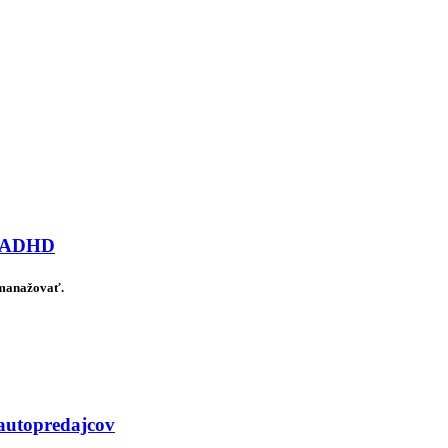
ov ADHD
 manažovať.
 autopredajcov