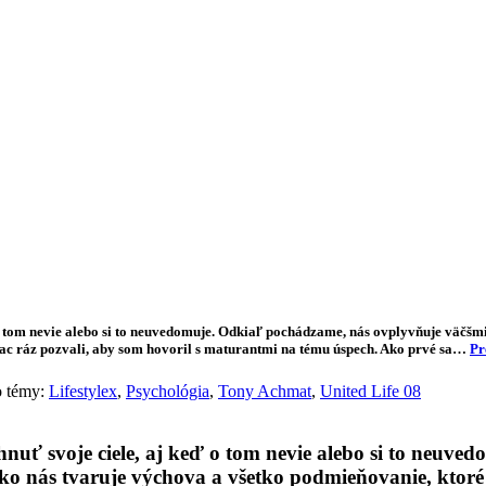
lógie
Biznis & Start-up
Auto & Mobilita
Ľudia
Zdravie
Odporú
o tom nevie alebo si to neuvedomuje. Odkiaľ pochádzame, nás ovplyvňuje väčšm
ac ráz pozvali, aby som hovoril s maturantmi na tému úspech. Ako prvé sa…
Pr
o témy:
Lifestylex
,
Psychológia
,
Tony Achmat
,
United Life 08
nuť svoje ciele, aj keď o tom nevie alebo si to neuv
o nás tvaruje výchova a všetko podmieňovanie, ktoré 