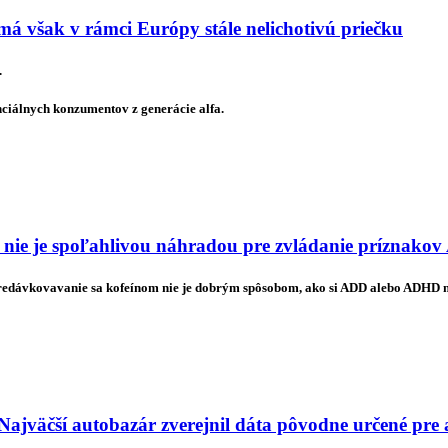
má však v rámci Európy stále nelichotivú priečku
.
nciálnych konzumentov z generácie alfa.
 nie je spoľahlivou náhradou pre zvládanie príznak
predávkovavanie sa kofeínom nie je dobrým spôsobom, ako si ADD alebo ADHD
Najväčší autobazár zverejnil dáta pôvodne určené pre