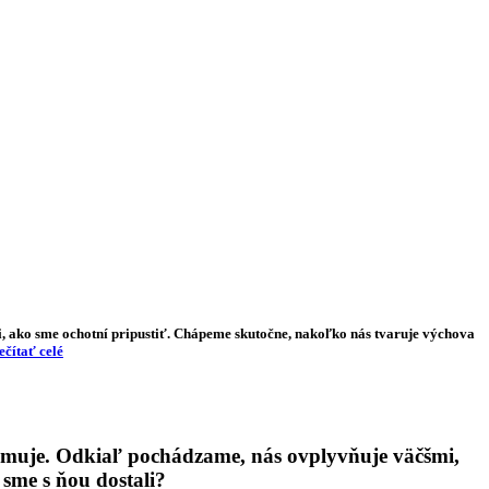
čané
Hľadať
i, ako sme ochotní pripustiť. Chápeme skutočne, nakoľko nás tvaruje výchova
ečítať celé
edomuje. Odkiaľ pochádzame, nás ovplyvňuje väčšmi,
sme s ňou dostali?