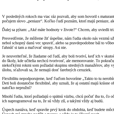
V posledných rokoch ma viac ráz pozvali, aby som hovoril s matura
počujem slovo „peniaze“. Koľko ľudí poznám, ktorí majú peniaze, ale
Ďalej sa pýtam: „Aké máte hodnoty v živote?“ Chcem, aby uviedli tri
Presvedčenie, že môžeme žiť úspešne, nám ľudia okolo nás vezmú už 
nebol schopný danú vec spraviť, alebo sa pravdepodobne bál to vôbec
ľahnúť si tam a maľovať stropy. Asi nie.
Je neuveriteľné, že žiadame od ľudí, aby boli tvoriví, keď ich v skuto
do školy, kde učitelia nechcú tvorivosť, ale memorovanie. To pokraču
niekoľkými rokmi som požiadal skupinu stredných manažérov, aby vystú
úlohu, sťažovali sa, že nemajú dosť farebných ceruziek.
Flexibilitu nepodporujeme, keď ľuďom hovoríme „Takto to tu nerobím
Deti boli dostatočne flexibilné, aby uznali, že aj ostatní majú krás
natoľko nepružní?
Mnohí ľudia, ktorí požiadajú o spätnú väzbu, chcú počuť iba to, čo oč
ich naprogramoval na to, že sú vždy zlí, a takými vždy aj budú.
Úspech nastáva, keď spravíte prvý krok do obdobia, keď budete môcť 