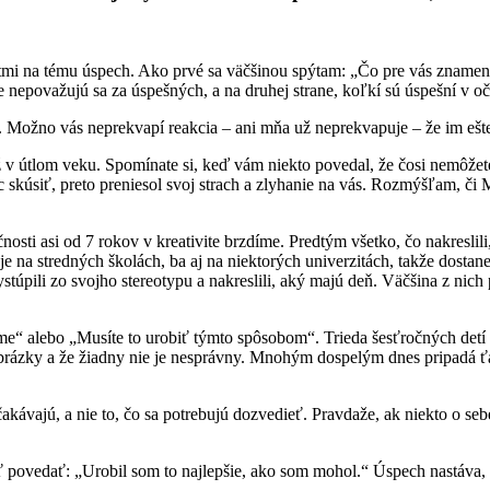
ntmi na tému úspech. Ako prvé sa väčšinou spýtam: „Čo pre vás zname
 nepovažujú sa za úspešných, a na druhej strane, koľkí sú úspešní v o
. Možno vás neprekvapí reakcia – ani mňa už neprekvapuje – že im ešte
v útlom veku. Spomínate si, keď vám niekto povedal, že čosi nemôžet
 skúsiť, preto preniesol svoj strach a zlyhanie na vás. Rozmýšľam, či
čnosti asi od 7 rokov v kreativite brzdíme. Predtým všetko, čo nakreslil
je na stredných školách, ba aj na niektorých univerzitách, takže dosta
pili zo svojho stereotypu a nakreslili, aký majú deň. Väčšina z nich p
e“ alebo „Musíte to urobiť týmto spôsobom“. Trieda šesťročných detí 
ne obrázky a že žiadny nie je nesprávny. Mnohým dospelým dnes pripadá 
akávajú, a nie to, čo sa potrebujú dozvedieť. Pravdaže, ak niekto o se
povedať: „Urobil som to najlepšie, ako som mohol.“ Úspech nastáva, ke