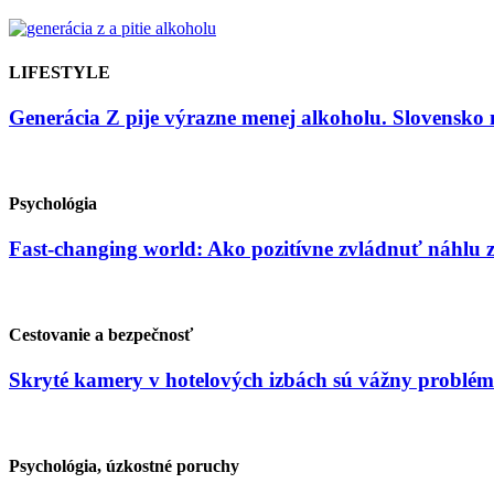
LIFESTYLE
Generácia Z pije výrazne menej alkoholu. Slovensko 
Psychológia
Fast-changing world: Ako pozitívne zvládnuť náhlu
Cestovanie a bezpečnosť
Skryté kamery v hotelových izbách sú vážny problém
Psychológia, úzkostné poruchy