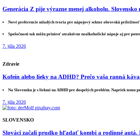
Generácia Z pije výrazne menej alkoholu. Slovensko 
Nové preferencie mladých tvoria pre nápojový sektor obrovskú príležitosť
Spoločnosti tak môžu priniesť atraktívne nealkoholické nápoje aj pre pote
7. júla 2026
Zdravie
Kofeín alebo lieky na ADHD? Prečo vaša ranná káva
Na Slovensku je s liekmi na ADHD pre dospelých problém. Napriek tomu 
7. júla 2026
SLOVENSKO
Slováci začali prudko hľadať kombi a rodinné autá. 