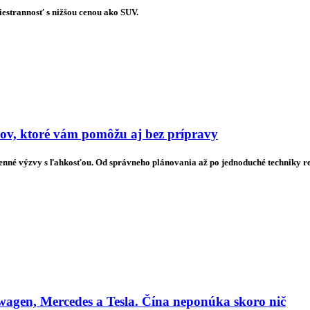
estrannosť s nižšou cenou ako SUV.
pov, ktoré vám pomôžu aj bez prípravy
denné výzvy s ľahkosťou. Od správneho plánovania až po jednoduché techniky rela
agen, Mercedes a Tesla. Čína neponúka skoro nič