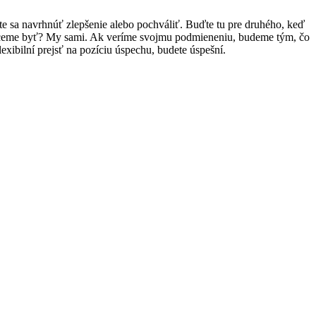
 sa navrhnúť zlepšenie alebo pochváliť. Buďte tu pre druhého, keď
chceme byť? My sami. Ak veríme svojmu podmieneniu, budeme tým, čo
lexibilní prejsť na pozíciu úspechu, budete úspešní.