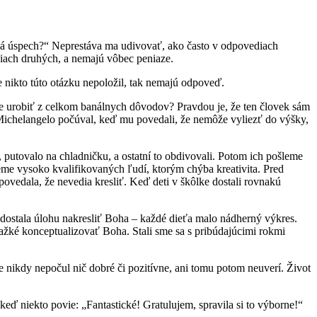
ná úspech?“ Neprestáva ma udivovať, ako často v odpovediach
čiach druhých, a nemajú vôbec peniaze.
 nikto túto otázku nepoložil, tak nemajú odpoveď.
e urobiť z celkom banálnych dôvodov? Pravdou je, že ten človek sám
 Michelangelo počúval, keď mu povedali, že nemôže vyliezť do výšky,
i, putovalo na chladničku, a ostatní to obdivovali. Potom ich pošleme
neme vysoko kvalifikovaných ľudí, ktorým chýba kreativita. Pred
ovedala, že nevedia kresliť. Keď deti v škôlke dostali rovnakú
dostala úlohu nakresliť Boha – každé dieťa malo nádherný výkres.
ťažké konceptualizovať Boha. Stali sme sa s pribúdajúcimi rokmi
be nikdy nepočul nič dobré či pozitívne, ani tomu potom neuverí. Život
ď niekto povie: „Fantastické! Gratulujem, spravila si to výborne!“