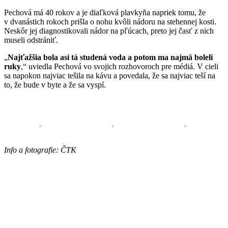
Pechová má 40 rokov a je diaľková plavkyňa napriek tomu, že
v dvanástich rokoch prišla o nohu kvôli nádoru na stehennej kosti.
Neskôr jej diagnostikovali nádor na pľúcach, preto jej časť z nich
museli odstrániť.
„
Najťažšia bola asi tá studená voda a potom ma najmä boleli
ruky
,“ uviedla Pechová vo svojich rozhovoroch pre médiá. V cieli
sa napokon najviac tešila na kávu a povedala, že sa najviac teší na
to, že bude v byte a že sa vyspí.
Info a fotografie: ČTK