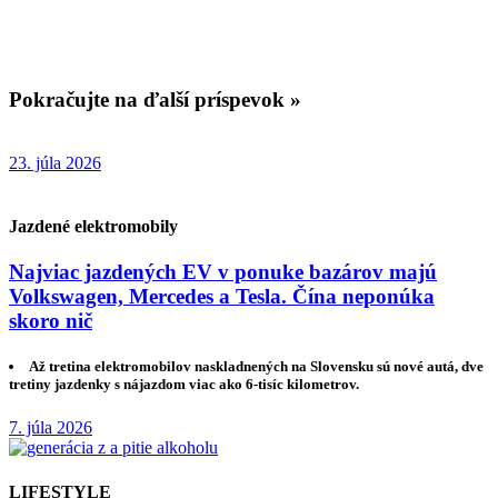
Pokračujte na ďalší príspevok »
23. júla 2026
Jazdené elektromobily
Najviac jazdených EV v ponuke bazárov majú
Volkswagen, Mercedes a Tesla. Čína neponúka
skoro nič
Až tretina elektromobilov naskladnených na Slovensku sú nové autá, dve
tretiny jazdenky s nájazdom viac ako 6-tisíc kilometrov.
7. júla 2026
LIFESTYLE