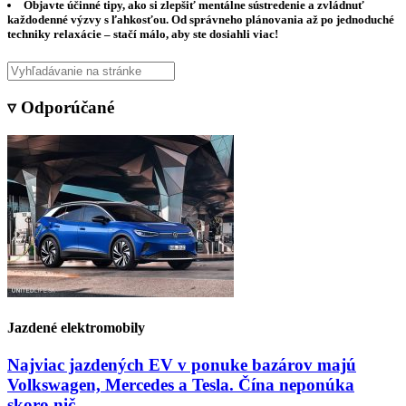
Objavte účinné tipy, ako si zlepšiť mentálne sústredenie a zvládnuť
každodenné výzvy s ľahkosťou. Od správneho plánovania až po jednoduché
techniky relaxácie – stačí málo, aby ste dosiahli viac!
▿ Odporúčané
Jazdené elektromobily
Najviac jazdených EV v ponuke bazárov majú
Volkswagen, Mercedes a Tesla. Čína neponúka
skoro nič