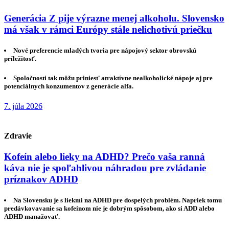
Generácia Z pije výrazne menej alkoholu. Slovensko
má však v rámci Európy stále nelichotivú priečku
Nové preferencie mladých tvoria pre nápojový sektor obrovskú
príležitosť.
Spoločnosti tak môžu priniesť atraktívne nealkoholické nápoje aj pre
potenciálnych konzumentov z generácie alfa.
7. júla 2026
Zdravie
Kofeín alebo lieky na ADHD? Prečo vaša ranná
káva nie je spoľahlivou náhradou pre zvládanie
príznakov ADHD
Na Slovensku je s liekmi na ADHD pre dospelých problém. Napriek tomu
predávkovavanie sa kofeínom nie je dobrým spôsobom, ako si ADD alebo
ADHD manažovať.