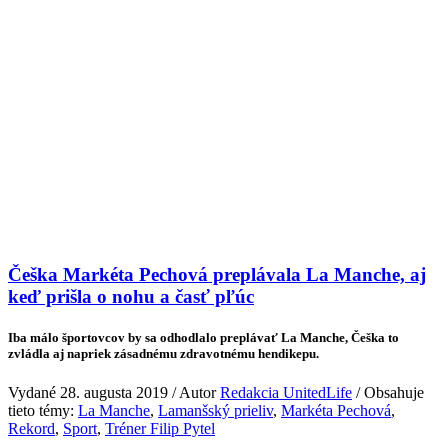
Češka Markéta Pechová preplávala La Manche, aj
keď prišla o nohu a časť pľúc
Iba málo športovcov by sa odhodlalo preplávať La Manche, Češka to
zvládla aj napriek zásadnému zdravotnému hendikepu.
Vydané 28. augusta 2019 / Autor
Redakcia UnitedLife
/ Obsahuje
tieto témy:
La Manche
,
Lamanšský prieliv
,
Markéta Pechová
,
Rekord
,
Sport
,
Tréner Filip Pytel