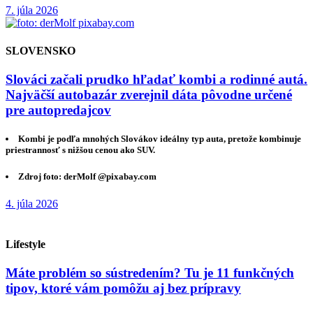
7. júla 2026
SLOVENSKO
Slováci začali prudko hľadať kombi a rodinné autá.
Najväčší autobazár zverejnil dáta pôvodne určené
pre autopredajcov
Kombi je podľa mnohých Slovákov ideálny typ auta, pretože kombinuje
priestrannosť s nižšou cenou ako SUV.
Zdroj foto: derMolf @pixabay.com
4. júla 2026
Lifestyle
Máte problém so sústredením? Tu je 11 funkčných
tipov, ktoré vám pomôžu aj bez prípravy