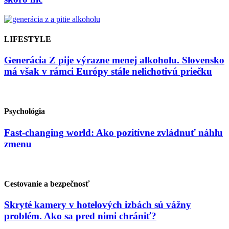
LIFESTYLE
Generácia Z pije výrazne menej alkoholu. Slovensko
má však v rámci Európy stále nelichotivú priečku
Psychológia
Fast-changing world: Ako pozitívne zvládnuť náhlu
zmenu
Cestovanie a bezpečnosť
Skryté kamery v hotelových izbách sú vážny
problém. Ako sa pred nimi chrániť?