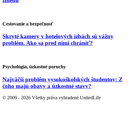
zmenu
Cestovanie a bezpečnosť
Skryté kamery v hotelových izbách sú vážny
problém. Ako sa pred nimi chrániť?
Psychológia, úzkostné poruchy
Najväčší problém vysokoškolských študentov: Z
čoho majú obavy a úzkostné stavy?
© 2009 - 2026 Všetky práva vyhradené UnitedLife