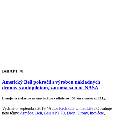
Bell APT 70
Americký Bell pokročil s výrobou nákladných
dronov s autopilotom, zaujíma sa o ne NASA
Lietajú na elektrinu na maximálnu vzdialenosť 56 km a unesú až 32 kg.
Vydané 6. septembra 2019 / Autor
Redakcia UnitedLife
/ Obsahuje
tieto témy:
Armáda
,
Bell
,
Bell APT 70
,
Dron
,
Drony
,
Inovácie
,