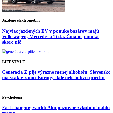
Jazdené elektromobily
Najviac jazdených EV v ponuke bazárov majú
Volkswagen, Mercedes a Tesla. Čína neponúka
skoro nič
LIFESTYLE
Generácia Z pije výrazne menej alkoholu. Slovensko
má však v rámci Európy stále nelichotivú priečku
Psychológia
Fast-changing world: Ako pozitívne zvládnuť náhlu