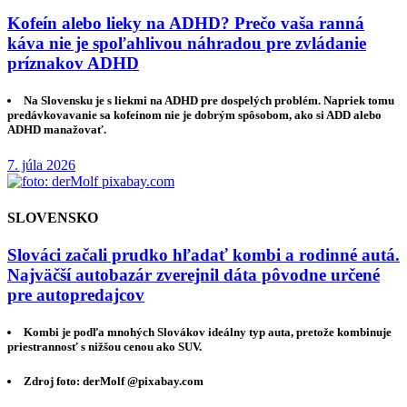
Kofeín alebo lieky na ADHD? Prečo vaša ranná
káva nie je spoľahlivou náhradou pre zvládanie
príznakov ADHD
Na Slovensku je s liekmi na ADHD pre dospelých problém. Napriek tomu
predávkovavanie sa kofeínom nie je dobrým spôsobom, ako si ADD alebo
ADHD manažovať.
7. júla 2026
SLOVENSKO
Slováci začali prudko hľadať kombi a rodinné autá.
Najväčší autobazár zverejnil dáta pôvodne určené
pre autopredajcov
Kombi je podľa mnohých Slovákov ideálny typ auta, pretože kombinuje
priestrannosť s nižšou cenou ako SUV.
Zdroj foto: derMolf @pixabay.com