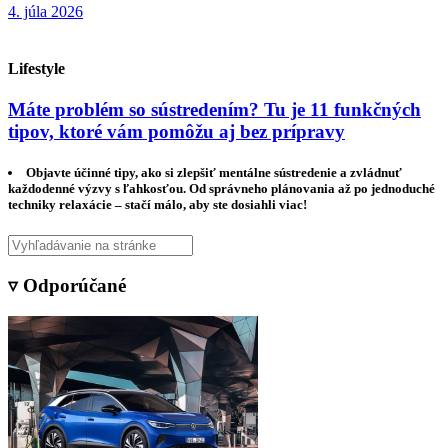
4. júla 2026
Lifestyle
Máte problém so sústredením? Tu je 11 funkčných
tipov, ktoré vám pomôžu aj bez prípravy
Objavte účinné tipy, ako si zlepšiť mentálne sústredenie a zvládnuť
každodenné výzvy s ľahkosťou. Od správneho plánovania až po jednoduché
techniky relaxácie – stačí málo, aby ste dosiahli viac!
▿ Odporúčané