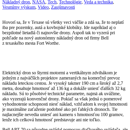
Nákladný dron
,
NASA
,
Tech
,
Technológie
,
Veda a technika
,
Vesmírny výskum
,
Video
,
Zaujímavosti
Hovorí sa, že v Texase sú všetky veci väčšie a zdá sa, že to neplatí
iba pre pozemky, autá a kovbojské klobúky. Ide napríklad aj o
bezpilotné lietadlá či najnovšie drony. Aspoň tak to vyzerá pri
pohľade na nový autonómny nákladný dron od firmy Bell
z texaského mesta Fort Worthe.
Elektrický dron so štyrmi motormi a vertikálnym zdvihákom je
jedným z najväčších projektov zameraných na komerčný prevoz
nákladu leteckou cestou. Je vysoký takmer 190 cm a široký až 2,7
metra, dosahuje hmotnosť až 136 kg a dokáže uniesť ďalších 32 kg
nákladu. Sú to pôsobivé technické parametre, najmä ak uvážime,
ako vyzerajú konvenčné drony. Pokiaľ sa však jedná o pomerové
vyhodnotenie schopnosti niesť náklad, vzhľadom k svojej hmotnosti
je maximálne zaťaženie podobné ako pri ľahkých dronoch. Tie
najlacnejšie nevedia uniesť ani kameru s hmotnosťou 100 gramov,
lenže ich celková hmotnosť predstavuje ani nie toľko.
Bell APT 70 sa pôvodne ovládal pomocou diaľkového ovládača, ale