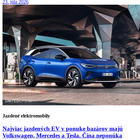
23. júla 2026
Jazdené elektromobily
Najviac jazdených EV v ponuke bazárov majú
Volkswagen, Mercedes a Tesla. Čína neponúka