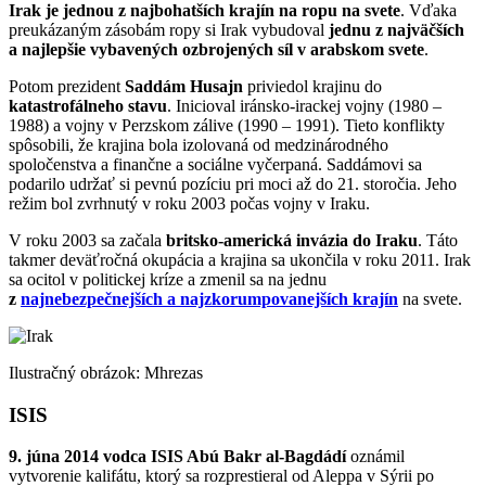
Irak je jednou z najbohatších krajín na ropu na svete
. Vďaka
preukázaným zásobám ropy si Irak vybudoval
jednu z najväčších
a najlepšie vybavených ozbrojených síl v arabskom svete
.
Potom prezident
Saddám Husajn
priviedol krajinu do
katastrofálneho stavu
. Inicioval iránsko-irackej vojny (1980 –
1988) a vojny v Perzskom zálive (1990 – 1991). Tieto konflikty
spôsobili, že krajina bola izolovaná od medzinárodného
spoločenstva a finančne a sociálne vyčerpaná. Saddámovi sa
podarilo udržať si pevnú pozíciu pri moci až do 21. storočia. Jeho
režim bol zvrhnutý v roku 2003 počas vojny v Iraku.
V roku 2003 sa začala
britsko-americká invázia do Iraku
. Táto
takmer deväťročná okupácia a krajina sa ukončila v roku 2011. Irak
sa ocitol v politickej kríze a zmenil sa na jednu
z
najnebezpečnejších a najzkorumpovanejších krajín
na svete.
Ilustračný obrázok: Mhrezas
ISIS
9. júna 2014 vodca ISIS Abú Bakr al-Bagdádí
oznámil
vytvorenie kalifátu, ktorý sa rozprestieral od Aleppa v Sýrii po