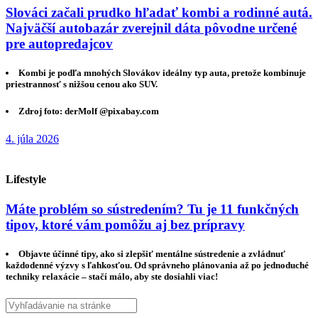
Slováci začali prudko hľadať kombi a rodinné autá.
Najväčší autobazár zverejnil dáta pôvodne určené
pre autopredajcov
Kombi je podľa mnohých Slovákov ideálny typ auta, pretože kombinuje
priestrannosť s nižšou cenou ako SUV.
Zdroj foto: derMolf @pixabay.com
4. júla 2026
Lifestyle
Máte problém so sústredením? Tu je 11 funkčných
tipov, ktoré vám pomôžu aj bez prípravy
Objavte účinné tipy, ako si zlepšiť mentálne sústredenie a zvládnuť
každodenné výzvy s ľahkosťou. Od správneho plánovania až po jednoduché
techniky relaxácie – stačí málo, aby ste dosiahli viac!