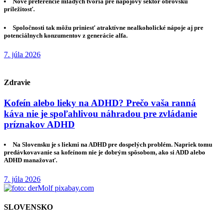
Nové preferencie mladých tvoria pre nápojový sektor obrovskú
príležitosť.
Spoločnosti tak môžu priniesť atraktívne nealkoholické nápoje aj pre
potenciálnych konzumentov z generácie alfa.
7. júla 2026
Zdravie
Kofeín alebo lieky na ADHD? Prečo vaša ranná
káva nie je spoľahlivou náhradou pre zvládanie
príznakov ADHD
Na Slovensku je s liekmi na ADHD pre dospelých problém. Napriek tomu
predávkovavanie sa kofeínom nie je dobrým spôsobom, ako si ADD alebo
ADHD manažovať.
7. júla 2026
SLOVENSKO