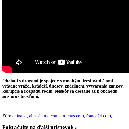
Obchod s drogami je spojený s mnohými trestnými činmi
vrátane vrážd, krádeží, únosov, znásilnení, vytvárania gangov,
korupcie a rozpadu rodín. Neskôr sa dostane až k obchodu
so starožitnosťami.
Zdroje:
ina.iq
,
almashareq.com
,
artnews.com
,
france24.com
,
Pokračujte na ďalší príspevok »