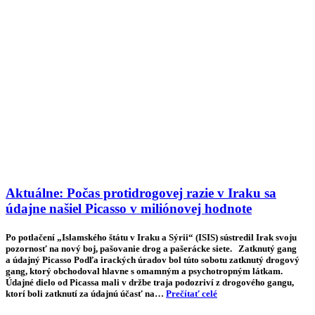
Aktuálne: Počas protidrogovej razie v Iraku sa
údajne našiel Picasso v miliónovej hodnote
Po potlačení „Islamského štátu v Iraku a Sýrii“ (ISIS) sústredil Irak svoju
pozornosť na nový boj, pašovanie drog a pašerácke siete. Zatknutý gang
a údajný Picasso Podľa irackých úradov bol túto sobotu zatknutý drogový
gang, ktorý obchodoval hlavne s omamným a psychotropným látkam.
Údajné dielo od Picassa mali v držbe traja podozriví z drogového gangu,
ktorí boli zatknutí za údajnú účasť na…
Prečítať celé