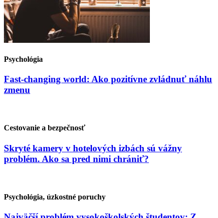
Psychológia
Fast-changing world: Ako pozitívne zvládnuť náhlu
zmenu
Cestovanie a bezpečnosť
Skryté kamery v hotelových izbách sú vážny
problém. Ako sa pred nimi chrániť?
Psychológia, úzkostné poruchy
Najväčší problém vysokoškolských študentov: Z