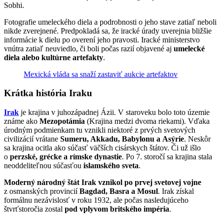
Sobhi.
Fotografie umeleckého diela a podrobnosti o jeho stave zatiaľ neboli
nikde zverejnené. Predpokladá sa, že iracké úrady uverejnia bližšie
informácie k dielu po overení jeho pravosti. Iracké ministerstvo
vnútra zatiaľ neuviedlo, či boli počas razií objavené aj
umelecké
diela alebo kultúrne artefakty
.
Mexická vláda sa snaží zastaviť aukcie artefaktov
Krátka história Iraku
Irak
je krajina v juhozápadnej Ázii. V staroveku bolo toto územie
známe ako
Mezopotámia
(Krajina medzi dvoma riekami). Vďaka
úrodným podmienkam tu vznikli niektoré z prvých svetových
civilizácií vrátane
Sumeru, Akkadu, Babylonu a Asýrie
. Neskôr
sa krajina ocitla ako súčasť väčších cisárskych štátov. Či už išlo
o
perzské, grécke a rímske dynastie
. Po 7. storočí sa krajina stala
neoddeliteľnou súčasťou
islamského sveta
.
Moderný národný štát Irak vznikol po prvej svetovej vojne
z osmanských provincií
Bagdad, Basra a Mosul
. Irak získal
formálnu nezávislosť v roku 1932, ale počas nasledujúceho
štvrťstoročia zostal
pod vplyvom britského impéria
.