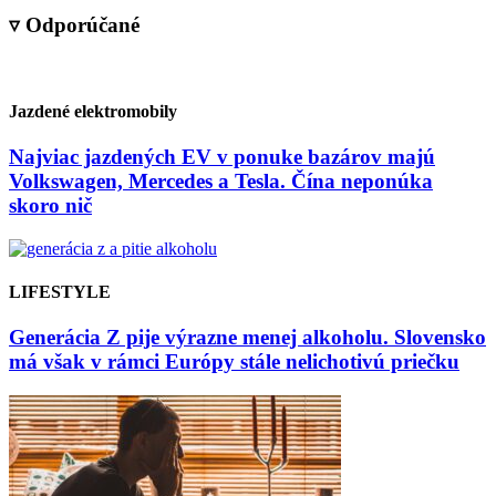
▿ Odporúčané
Jazdené elektromobily
Najviac jazdených EV v ponuke bazárov majú
Volkswagen, Mercedes a Tesla. Čína neponúka
skoro nič
LIFESTYLE
Generácia Z pije výrazne menej alkoholu. Slovensko
má však v rámci Európy stále nelichotivú priečku