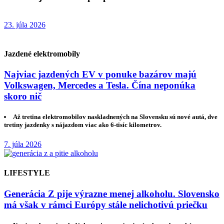
23. júla 2026
Jazdené elektromobily
Najviac jazdených EV v ponuke bazárov majú
Volkswagen, Mercedes a Tesla. Čína neponúka
skoro nič
Až tretina elektromobilov naskladnených na Slovensku sú nové autá, dve
tretiny jazdenky s nájazdom viac ako 6-tisíc kilometrov.
7. júla 2026
LIFESTYLE
Generácia Z pije výrazne menej alkoholu. Slovensko
má však v rámci Európy stále nelichotivú priečku