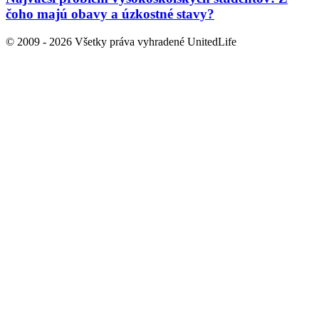
čoho majú obavy a úzkostné stavy?
© 2009 - 2026 Všetky práva vyhradené UnitedLife