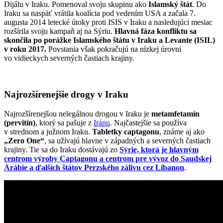
Dijálu v Iraku. Pomenoval svoju skupinu ako
Islamský štát
. Do
Iraku sa naspäť vrátila koalícia pod vedením USA a začala 7.
augusta 2014 letecké útoky proti ISIS v Iraku a nasledujúci mesiac
rozšírila svoju kampaň aj na Sýriu.
Hlavná fáza konfliktu sa
skončila po porážke Islamského štátu v Iraku a Levante (ISIL)
v roku 2017.
Povstania však pokračujú na nízkej úrovni
vo vidieckych severných častiach krajiny.
Najrozšírenejšie drogy v Iraku
Najrozšírenejšou nelegálnou drogou v Iraku je
metamfetamín
(pervitín)
, ktorý sa pašuje z
Iránu
. Najčastejšie sa používa
v strednom a južnom Iraku.
Tabletky captagonu
, známe aj ako
„
Zero One“
, sa užívajú hlavne v západných a severných častiach
krajiny. Tie sa do Iraku dostávajú zo
Sýrie, ktorá je hlavným
centrom výroby Captagonu a centrom pre vývoz do Saudskej
Arábie a ďalších štátov Perzského zálivu cez Libanon
.