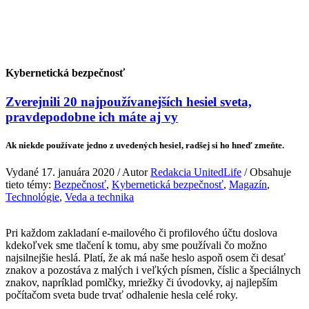
Kybernetická bezpečnosť
Zverejnili 20 najpoužívanejších hesiel sveta,
pravdepodobne ich máte aj vy
Ak niekde používate jedno z uvedených hesiel, radšej si ho hneď zmeňte.
Vydané 17. januára 2020 / Autor
Redakcia UnitedLife
/ Obsahuje
tieto témy:
Bezpečnosť
,
Kybernetická bezpečnosť
,
Magazín
,
Technológie
,
Veda a technika
Pri každom zakladaní e-mailového či profilového účtu doslova
kdekoľvek sme tlačení k tomu, aby sme používali čo možno
najsilnejšie heslá. Platí, že ak má naše heslo aspoň osem či desať
znakov a pozostáva z malých i veľkých písmen, číslic a špeciálnych
znakov, napríklad pomlčky, mriežky či úvodovky, aj najlepším
počítačom sveta bude trvať odhalenie hesla celé roky.