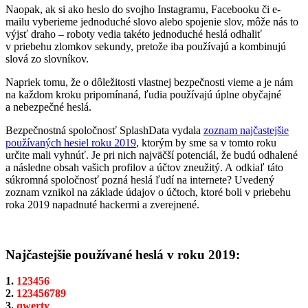
Naopak, ak si ako heslo do svojho Instagramu, Facebooku či e-
mailu vyberieme jednoduché slovo alebo spojenie slov, môže nás to
výjsť draho – roboty vedia takéto jednoduché heslá odhaliť
v priebehu zlomkov sekundy, pretože iba používajú a kombinujú
slová zo slovníkov.
Napriek tomu, že o dôležitosti vlastnej bezpečnosti vieme a je nám
na každom kroku pripomínaná, ľudia používajú úplne obyčajné
a nebezpečné heslá.
Bezpečnostná spoločnosť SplashData vydala
zoznam najčastejšie
používaných hesiel roku 2019
, ktorým by sme sa v tomto roku
určite mali vyhnúť. Je pri nich najväčší potenciál, že budú odhalené
a následne obsah vašich profilov a účtov zneužitý. A odkiaľ táto
súkromná spoločnosť pozná heslá ľudí na internete? Uvedený
zoznam vznikol na základe údajov o účtoch, ktoré boli v priebehu
roka 2019 napadnuté hackermi a zverejnené.
Najčastejšie používané heslá v roku 2019:
1.
123456
2.
123456789
3.
qwerty