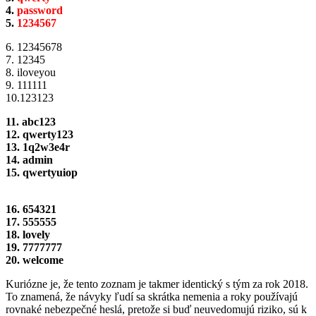
4.
password
5.
1234567
6. 12345678
7. 12345
8. iloveyou
9. 111111
10.123123
11. abc123
12. qwerty123
13. 1q2w3e4r
14. admin
15. qwertyuiop
16. 654321
17. 555555
18. lovely
19. 7777777
20. welcome
Kuriózne je, že tento zoznam je takmer identický s tým za rok 2018.
To znamená, že návyky ľudí sa skrátka nemenia a roky používajú
rovnaké nebezpečné heslá, pretože si buď neuvedomujú riziko, sú k