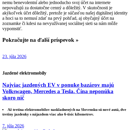
nemu benevolentní alebo jednoducho svoj účet na internete
nepovažujú za dostatočne cenný a dôležitý. V skutočnosti je
akýkoľvek účet dôležitý, pretože je súčasťou našej digitálnej identity
a hoci sa to nemusí zdať na prvý pohľad, aj obyčajný účet na
zoznamke či kdesi na nevyužívanej sociálnej sieti sa nám môže
vypomstiť.
Pokračujte na ďalší príspevok »
23. júla 2026
Jazdené elektromobily
Najviac jazdených EV v ponuke bazárov majú
Volkswagen, Mercedes a Tesla. Čína neponúka
skoro nič
Až tretina elektromobilov naskladnených na Slovensku sú nové autá, dve
tretiny jazdenky s nájazdom viac ako 6-tisíc kilometrov.
7. júla 2026