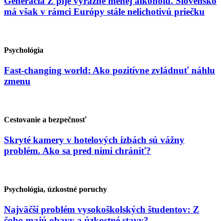
Generácia Z pije výrazne menej alkoholu. Slovensko
má však v rámci Európy stále nelichotivú priečku
Psychológia
Fast-changing world: Ako pozitívne zvládnuť náhlu
zmenu
Cestovanie a bezpečnosť
Skryté kamery v hotelových izbách sú vážny
problém. Ako sa pred nimi chrániť?
Psychológia, úzkostné poruchy
Najväčší problém vysokoškolských študentov: Z
čoho majú obavy a úzkostné stavy?