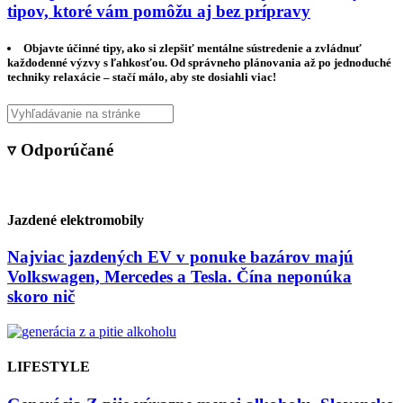
tipov, ktoré vám pomôžu aj bez prípravy
Objavte účinné tipy, ako si zlepšiť mentálne sústredenie a zvládnuť
každodenné výzvy s ľahkosťou. Od správneho plánovania až po jednoduché
techniky relaxácie – stačí málo, aby ste dosiahli viac!
▿ Odporúčané
Jazdené elektromobily
Najviac jazdených EV v ponuke bazárov majú
Volkswagen, Mercedes a Tesla. Čína neponúka
skoro nič
LIFESTYLE