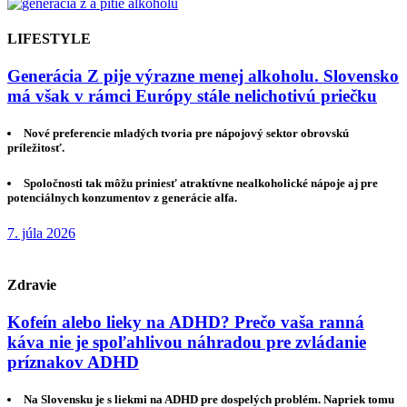
LIFESTYLE
Generácia Z pije výrazne menej alkoholu. Slovensko
má však v rámci Európy stále nelichotivú priečku
Nové preferencie mladých tvoria pre nápojový sektor obrovskú
príležitosť.
Spoločnosti tak môžu priniesť atraktívne nealkoholické nápoje aj pre
potenciálnych konzumentov z generácie alfa.
7. júla 2026
Zdravie
Kofeín alebo lieky na ADHD? Prečo vaša ranná
káva nie je spoľahlivou náhradou pre zvládanie
príznakov ADHD
Na Slovensku je s liekmi na ADHD pre dospelých problém. Napriek tomu