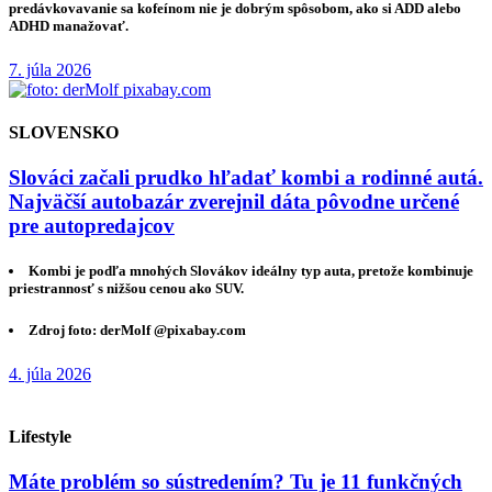
predávkovavanie sa kofeínom nie je dobrým spôsobom, ako si ADD alebo
ADHD manažovať.
7. júla 2026
SLOVENSKO
Slováci začali prudko hľadať kombi a rodinné autá.
Najväčší autobazár zverejnil dáta pôvodne určené
pre autopredajcov
Kombi je podľa mnohých Slovákov ideálny typ auta, pretože kombinuje
priestrannosť s nižšou cenou ako SUV.
Zdroj foto: derMolf @pixabay.com
4. júla 2026
Lifestyle
Máte problém so sústredením? Tu je 11 funkčných