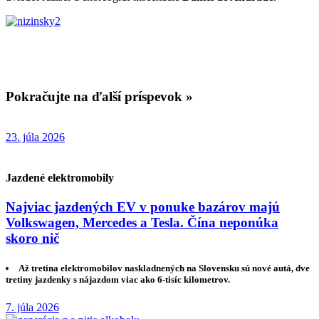
Pokračujte na ďalší príspevok »
23. júla 2026
Jazdené elektromobily
Najviac jazdených EV v ponuke bazárov majú
Volkswagen, Mercedes a Tesla. Čína neponúka
skoro nič
Až tretina elektromobilov naskladnených na Slovensku sú nové autá, dve
tretiny jazdenky s nájazdom viac ako 6-tisíc kilometrov.
7. júla 2026