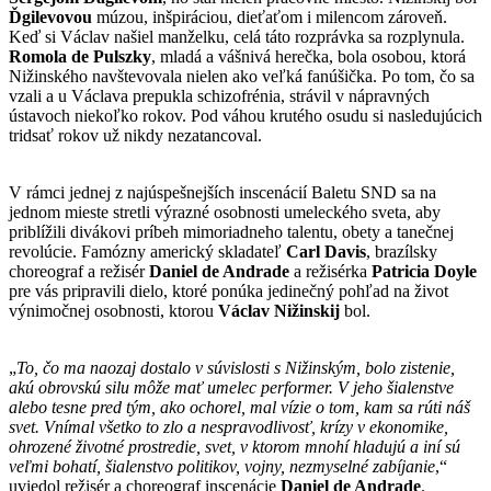
Ďgilevovou
múzou, inšpiráciou, dieťaťom i milencom zároveň.
Keď si Václav našiel manželku, celá táto rozprávka sa rozplynula.
Romola de Pulszky
, mladá a vášnivá herečka, bola osobou, ktorá
Nižinského navštevovala nielen ako veľká fanúšička. Po tom, čo sa
vzali a u Václava prepukla schizofrénia, strávil v nápravných
ústavoch niekoľko rokov. Pod váhou krutého osudu si nasledujúcich
tridsať rokov už nikdy nezatancoval.
V rámci jednej z najúspešnejších inscenácií Baletu SND sa na
jednom mieste stretli výrazné osobnosti umeleckého sveta, aby
priblížili divákovi príbeh mimoriadneho talentu, obety a tanečnej
revolúcie. Famózny americký skladateľ
Carl Davis
, brazílsky
choreograf a režisér
Daniel de Andrade
a režisérka
Patricia Doyle
pre vás pripravili dielo, ktoré ponúka jedinečný pohľad na život
výnimočnej osobnosti, ktorou
Václav Nižinskij
bol.
„
To, čo ma naozaj dostalo v súvislosti s Nižinským, bolo zistenie,
akú obrovskú silu môže mať umelec performer. V jeho šialenstve
alebo tesne pred tým, ako ochorel, mal vízie o tom, kam sa rúti náš
svet. Vnímal všetko to zlo a nespravodlivosť, krízy v ekonomike,
ohrozené životné prostredie, svet, v ktorom mnohí hladujú a iní sú
veľmi bohatí, šialenstvo politikov, vojny, nezmyselné zabíjanie
,“
uviedol režisér a choreograf inscenácie
Daniel de Andrade
.