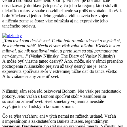
vedúca osobnosť baletného zboru). Po nástupe bol okamžite
obsadzovaný do hlavných postáv, čo jeho kolegom, ktorí strávili
niekoľko rokov v snahe o zviditeľnenie sa príliš nevoňalo. To však
bolo Václavovi jedno. Jeho geniálna vidina sveta bez vojen
a ničenia zeme sa čoraz viac odrážala aj na expresivite jeho
tanečného prejavu.
„
Tancoval som desivé veci. Ľudia boli zo mňa zdesení a mysleli si,
že ich chcem zabiť. Nechcel som však zabiť nikoho. Všetkých som
miloval, ale nik nemiloval mňa, a preto som sa stal permanentne
nervóznym…
“ (Vaslav Nijinsky, The Diary of Vaslav Nijinsky)
A môže byť vlastne tanec desivý? Áno, môže, ale v rámci presného
pochopenia Nižinského prejavu až taký desivý nie je. Jeho
expresivita spočívala skôr v extrémnej túžbe dať do tanca všetko.
A to vrátane snahy zmeniť svet.
Nižinskij sám seba rád oslovoval Bohom. Nie však pre nedostatok
pokory. Jeho vzťah s Bohom spočíval skôr v zasnúbení sa
so snahou zmeniť svet. Svet zmietaný vojnami a neustále
zvyšujúcim sa ľudským konzumizmom.
Čo sa týka vzťahov, ani v tých nemal na ružiach ustlané. Vzťah
s impresáriom a zakladateľom Ballets Russes, legendárnym
Sergejom Ďagilevom
, ho stál nielen pracovné miesto. Nižinskij bol