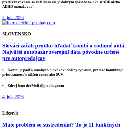
predávkovavanie sa kofeínom nie je dobrým spôsobom, ako si ADD alebo
ADHD manažovať.
7. júla 2026
SLOVENSKO
Slováci začali prudko hľadať kombi a rodinné autá.
Najväčší autobazár zverejnil dáta pôvodne určené
pre autopredajcov
Kombi je podľa mnohých Slovákov ideálny typ auta, pretože kombinuje
priestrannosť s nižšou cenou ako SUV.
Zdroj foto: derMolf @pixabay.com
4. júla 2026
Lifestyle
Máte problém so sústredením? Tu je 11 funkčných