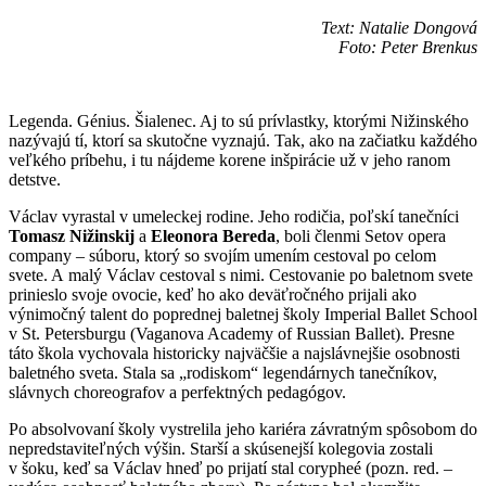
Text: Natalie Dongová
Foto: Peter Brenkus
Legenda. Génius. Šialenec. Aj to sú prívlastky, ktorými Nižinského
nazývajú tí, ktorí sa skutočne vyznajú. Tak, ako na začiatku každého
veľkého príbehu, i tu nájdeme korene inšpirácie už v jeho ranom
detstve.
Václav vyrastal v umeleckej rodine. Jeho rodičia, poľskí tanečníci
Tomasz Nižinskij
a
Eleonora Bereda
, boli členmi Setov opera
company – súboru, ktorý so svojím umením cestoval po celom
svete. A malý Václav cestoval s nimi. Cestovanie po baletnom svete
prinieslo svoje ovocie, keď ho ako deväťročného prijali ako
výnimočný talent do poprednej baletnej školy Imperial Ballet School
v St. Petersburgu (Vaganova Academy of Russian Ballet). Presne
táto škola vychovala historicky najväčšie a najslávnejšie osobnosti
baletného sveta. Stala sa „rodiskom“ legendárnych tanečníkov,
slávnych choreografov a perfektných pedagógov.
Po absolvovaní školy vystrelila jeho kariéra závratným spôsobom do
nepredstaviteľných výšin. Starší a skúsenejší kolegovia zostali
v šoku, keď sa Václav hneď po prijatí stal corypheé (pozn. red. –