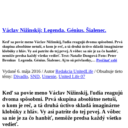
Václav Nižinskij: Legenda. Génius. Šialenec.
Keď sa povie meno Václav Nižinskij, ľudia reagujú dvoma spôsobmi. Prvá
skupina absolútne netuší, o kom je reč, a tá druhá úctivo skladá imaginárne
klobúky z hláv. Vy asi patríte do tej prvej. A vôbec sa nie je za čo hanbiť,
nemôže predsa každý všetko vedieť. Text: Natalie Dongová Foto: Peter
Brenkus Legenda. Génius. Šialenec. Aj to sú prívlastky,…
Prečítať celé
Vydané 6. mája 2016 / Autor
Redakcia UnitedLife
/ Obsahuje tieto
témy:
Divadlo
,
SND
,
Umenie
,
United Life 07
Keď sa povie meno Václav Nižinskij, ľudia reagujú
dvoma spôsobmi. Prvá skupina absolútne netuší,
o kom je reč, a tá druhá úctivo skladá imaginárne
klobúky z hláv. Vy asi patríte do tej prvej. A vôbec
sa nie je za čo hanbiť, nemôže predsa každý všetko
vedieť.