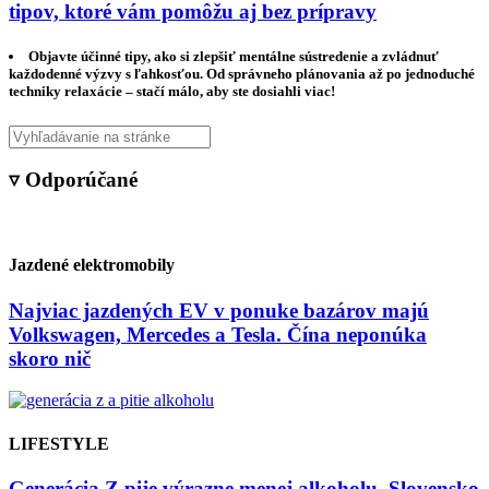
tipov, ktoré vám pomôžu aj bez prípravy
Objavte účinné tipy, ako si zlepšiť mentálne sústredenie a zvládnuť
každodenné výzvy s ľahkosťou. Od správneho plánovania až po jednoduché
techniky relaxácie – stačí málo, aby ste dosiahli viac!
▿ Odporúčané
Jazdené elektromobily
Najviac jazdených EV v ponuke bazárov majú
Volkswagen, Mercedes a Tesla. Čína neponúka
skoro nič
LIFESTYLE
Generácia Z pije výrazne menej alkoholu. Slovensko